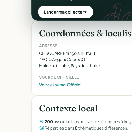
d
donateur. 100 % gratuit.
Créer mon site gratuit
Lancer ma collecte
Coordonnées & localis
ADRESSE
08 SQUARE François Truffaut
49010 Angers Cedex 01
Maine-et-Loire, Pays de la Loire
SOURCE OFFICIELLE
Voir au Journal Officiel
Contexte local
200
associations actives référencées à Ang
Réparties dans
8
thématiques différentes.