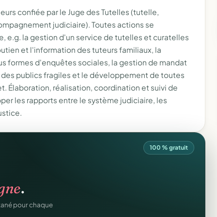
rs confiée par le Juge des Tutelles (tutelle,
compagnement judiciaire). Toutes actions se
e, e.g. la gestion d'un service de tutelles et curatelles
outien et l'information des tuteurs familiaux, la
ous formes d'enquêtes sociales, la gestion de mandat
 des publics fragiles et le développement de toutes
t. Élaboration, réalisation, coordination et suivi de
er les rapports entre le système judiciaire, les
ustice.
100 % gratuit
ation
offert
.
igne
.
prêts en cinq minutes.
ntané pour chaque