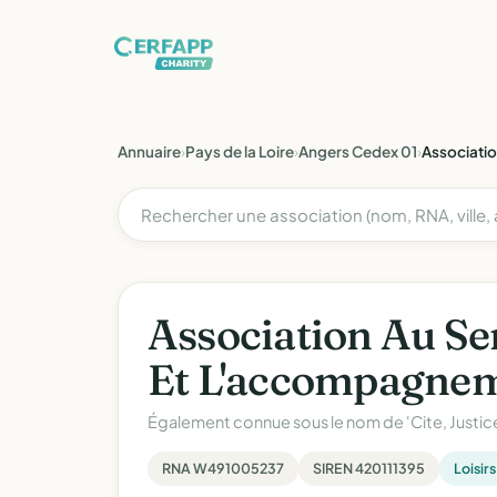
Annuaire
›
Pays de la Loire
›
Angers Cedex 01
›
Associatio
Association Au Se
Et L'accompagnem
Également connue sous le nom de
'Cite, Justi
RNA W491005237
SIREN 420111395
Loisirs