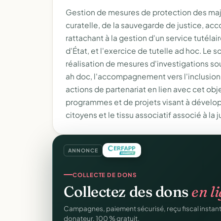
Gestion de mesures de protection des majeu
curatelle, de la sauvegarde de justice, ac
rattachant à la gestion d'un service tutélair
d'État, et l'exercice de tutelle ad hoc. Le s
réalisation de mesures d'investigations s
ah doc, l'accompagnement vers l'inclusion
actions de partenariat en lien avec cet obje
programmes et de projets visant à développ
citoyens et le tissu associatif associé à la j
ANNONCE
SITE WEB
COLLECTE DE DONS
Votre site web d'associ
Collectez des dons
en l
Une page publique élégante et un site de collecte, 
Campagnes, paiement sécurisé, reçu fiscal insta
Sans webmaster.