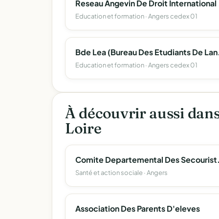
Reseau A
Education et formation · Angers cedex 01
Bde Lea (Bureau D
Education et formation · Angers cedex 01
À découvrir aussi dan
Loire
Comite Departemental Des 
Santé et action sociale · Angers
Association Des Parents D'eleves