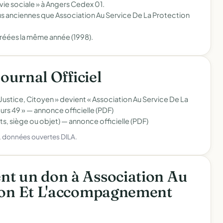
 vie sociale » à Angers Cedex 01.
s anciennes que Association Au Service De La Protection
réées la même année (1998).
Journal Officiel
ustice, Citoyen » devient « Association Au Service De La
urs 49 » —
annonce officielle (PDF)
ts, siège ou objet) —
annonce officielle (PDF)
), données ouvertes DILA.
nt un don à Association Au
tion Et L'accompagnement