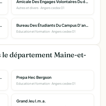
ngevin De Droit International Et Europeen
Amicale Des Engages Volontaires Du 6° Regiment Du Genie
Autres et divers · Angers cedex 01
es Etudiants De Langues Etrangeres Appliquees) Angers
Bureau Des Étudiants Du Campus D'angers De L'essca
Education et formation · Angers cedex 01
s le département Maine-et-
Secouristes Francais Croix Blanche De Maine Et Loire
Prepa Hec Bergson
Education et formation · Angers cedex 01
Grand Jeu I.m.a.