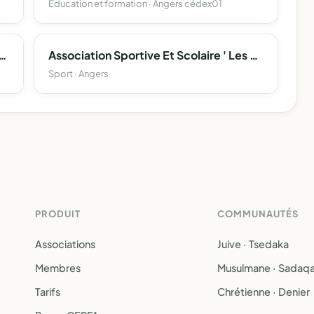
Education et formation · Angers cédex01
Parents D'eleves De L'ecole Publique Des Alleuds
Association Sportive Et Scolaire ' Les Chesnaies '
Sport · Angers
PRODUIT
COMMUNAUTÉS
Associations
Juive · Tsedaka
Membres
Musulmane · Sadaq
Tarifs
Chrétienne · Denier