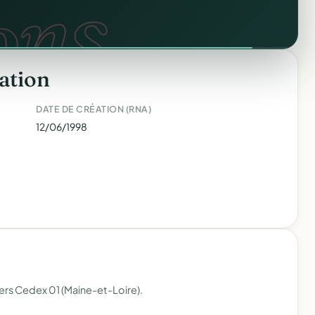
web.
ons.
ation
DATE DE CRÉATION (RNA)
12/06/1998
ers Cedex 01 (Maine-et-Loire).