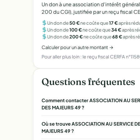
Un don à une association d'intérêt généra
200 du CGI), justifiée par un reçu fiscal
Un don de
50 €
ne coûte que
17 €
après réd
Un don de
100 €
ne coûte que
34 €
après r
Un don de
200 €
ne coûte que
68 €
après r
Calculer pour un autre montant →
Pour aller plus loin :
le reçu fiscal CERFA n°115
Questions fréquentes
Comment contacter ASSOCIATION AU SE
DES MAJEURS 49 ?
Où se trouve ASSOCIATION AU SERVICE 
MAJEURS 49 ?