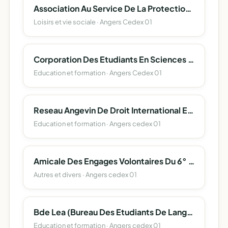
Association Au Service De La Protection Et L'accompagnement Des Majeurs 49
Loisirs et vie sociale · Angers Cedex 01
Corporation Des Etudiants En Sciences D'angers (Corpo Sciences Angers)
Education et formation · Angers Cedex 01
Reseau Angevin De Droit International Et Europeen
Education et formation · Angers cedex 01
Amicale Des Engages Volontaires Du 6° Regiment Du Genie
Autres et divers · Angers cedex 01
Bde Lea (Bureau Des Etudiants De Langues Etrangeres Appliquees) Angers
Education et formation · Angers cedex 01