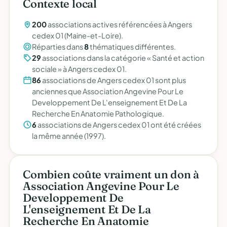
Contexte local
200
associations actives référencées à Angers
cedex 01 (Maine-et-Loire).
Réparties dans
8
thématiques différentes.
29
associations dans la catégorie « Santé et action
sociale » à Angers cedex 01.
86
associations de Angers cedex 01 sont plus
anciennes que Association Angevine Pour Le
Developpement De L'enseignement Et De La
Recherche En Anatomie Pathologique.
6
associations de Angers cedex 01 ont été créées
la même année (1997).
Combien coûte vraiment un don à
Association Angevine Pour Le
Developpement De
L'enseignement Et De La
Recherche En Anatomie