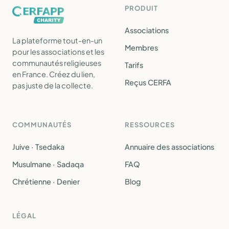
PRODUIT
Associations
La plateforme tout-en-un
Membres
pour les associations et les
communautés religieuses
Tarifs
en France. Créez du lien,
Reçus CERFA
pas juste de la collecte.
COMMUNAUTÉS
RESSOURCES
Juive · Tsedaka
Annuaire des associations
Musulmane · Sadaqa
FAQ
Chrétienne · Denier
Blog
LÉGAL