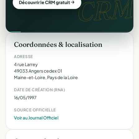
CRM.
Découvrir le CRM gratuit
Coordonnées & localisation
ADRESSE
4 rue Larrey
49033 Angers cedex 01
Maine-et-Loire, Pays de la Loire
DATE DE CRÉATION (RNA)
16/05/1997
SOURCE OFFICIELLE
Voir au Journal Officiel