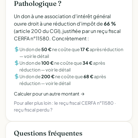
Pathologique ?
Un don à une association d'intérêt général
ouvre droit à une réduction d'impôt de
66 %
(article 200 du CGI), justifiée par un reçu fiscal
CERFA n°11580. Concrètement :
Un don de
50 €
ne coûte que
17 €
après réduction
—
voir le détail
Un don de
100 €
ne coûte que
34 €
après
réduction —
voir le détail
Un don de
200 €
ne coûte que
68 €
après
réduction —
voir le détail
Calculer pour un autre montant →
Pour aller plus loin :
le reçu fiscal CERFA n°11580
·
reçu fiscal perdu ?
Questions fréquentes