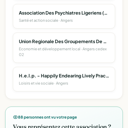
Association Des Psychiatres Ligeriens (Apsyl)
Santé et action sociale · Angers
Union Regionale Des Groupements De Producteurs De Porcs Des Pays De La Loire ( Urca - Porcs )
Economie et développement local · Angers cedex
02
H.e.l.p. - Happily Endearing Lively Practically
Loisirs et vie sociale · Angers
88 personnes ont vu votre page
Vous représentez cette association ?