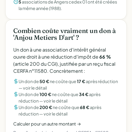
5
associations de Angers cedex 01 ont été créées
la même année (1988).
Combien coûte vraiment un don à
'Anjou Metiers D'art' ?
Un don à une association d'intérêt général
ouvre droit à une réduction d'impôt de
66 %
(article 200 du CGI), justifiée par un reçu fiscal
CERFA n°11580. Concrètement :
Un don de
50 €
ne coûte que
17 €
après réduction
—
voir le détail
Un don de
100 €
ne coûte que
34 €
après
réduction —
voir le détail
Un don de
200 €
ne coûte que
68 €
après
réduction —
voir le détail
Calculer pour un autre montant →