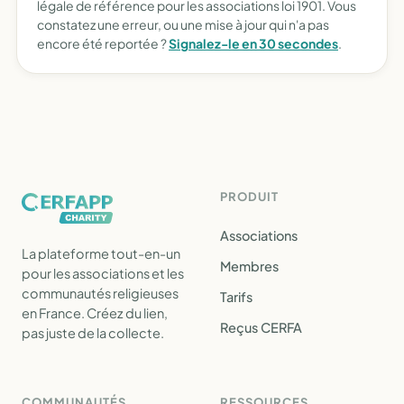
légale de référence pour les associations loi 1901. Vous
constatez une erreur, ou une mise à jour qui n'a pas
encore été reportée ?
Signalez-le en 30 secondes
.
PRODUIT
Associations
La plateforme tout-en-un
Membres
pour les associations et les
communautés religieuses
Tarifs
en France. Créez du lien,
Reçus CERFA
pas juste de la collecte.
COMMUNAUTÉS
RESSOURCES