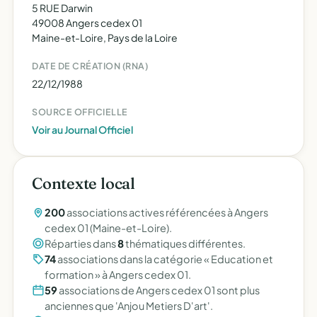
5 RUE Darwin
49008 Angers cedex 01
Maine-et-Loire, Pays de la Loire
DATE DE CRÉATION (RNA)
22/12/1988
SOURCE OFFICIELLE
Voir au Journal Officiel
Contexte local
200
associations actives référencées à Angers
cedex 01 (Maine-et-Loire).
Réparties dans
8
thématiques différentes.
74
associations dans la catégorie « Education et
formation » à Angers cedex 01.
59
associations de Angers cedex 01 sont plus
anciennes que 'Anjou Metiers D'art'.