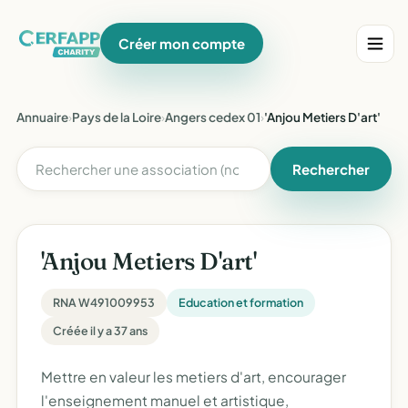
Créer mon compte
Annuaire
›
Pays de la Loire
›
Angers cedex 01
›
'Anjou Metiers D'art'
Rechercher
'Anjou Metiers D'art'
RNA W491009953
Education et formation
Créée il y a 37 ans
Mettre en valeur les metiers d'art, encourager
l'enseignement manuel et artistique,