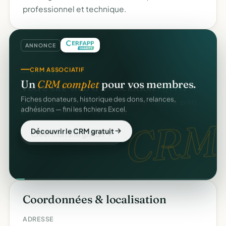
professionnel et technique.
ANNONCE
CRM ASSOCIATIF
Un
CRM complet
pour vos membres.
Fiches donateurs, historique des dons, relances,
adhésions — fini les fichiers Excel.
CRM.
Découvrir le CRM gratuit
Coordonnées & localisation
ADRESSE