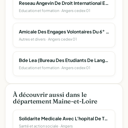
Reseau Angevin De Droit International Et Europeen
Education et formation · Angers cedex 01
Amicale Des Engages Volontaires Du 6° Regiment Du Genie
Autres et divers · Angers cedex 01
Bde Lea (Bureau Des Etudiants De Langues Etrangeres Appliquees) Angers
Education et formation · Angers cedex 01
À découvrir aussi dans le
département Maine-et-Loire
Solidarite Medicale Avec L'hopital De Tulear.
Santé et action sociale · Angers