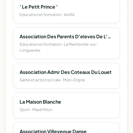
' Le Petit Prince '
Education et formation · Avrillé
Association Des Parents D'eleves De L'ecole Publique Saint-Exupery
Education et formation · La Membrolle-sur-
Longuenée
Association Admr Des Coteaux Du Louet
Santé et action sociale · Mûrs-Erigné
La Maison Blanche
Sport · Mazé Milon
Association Villeveque Danse