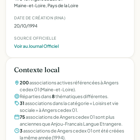
Maine-et-Loire, Pays de la Loire
DATE DE CRÉATION (RNA)
20/10/1994
SOURCE OFFICIELLE
Voir au Journal Officiel
Contexte local
200
associations actives référencées à Angers
cedex 01 (Maine-et-Loire).
Réparties dans
8
thématiques différentes.
31
associations dans la catégorie « Loisirs et vie
sociale » à Angers cedex 01.
75
associations de Angers cedex 01 sont plus
anciennes que Anjou-Francais Langue Etrangere.
3
associations de Angers cedex 01 ont été créées
la même année (1994).