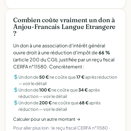
Combien coûte vraiment un don à
Anjou-Francais Langue Etrangere
?
Un don à une association d'intérêt général
ouvre droit à une réduction d'impôt de
66 %
(article 200 du CGI), justifiée par un reçu fiscal
CERFA n°11580. Concrètement :
Un don de
50 €
ne coûte que
17 €
après réduction
—
voir le détail
Un don de
100 €
ne coûte que
34 €
après
réduction —
voir le détail
Un don de
200 €
ne coûte que
68 €
après
réduction —
voir le détail
Calculer pour un autre montant →
Pour aller plus loin :
le reçu fiscal CERFA n°11580
·