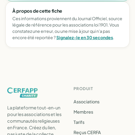
À propos de cette fiche
Ces informations proviennent du Journal Officiel, source
légale de référence pour les associations loi 1901. Vous
constatez une erreur, ou une mise à jour qui n'a pas
encore été reportée ?
Signalez-le en 30 secondes
.
PRODUIT
Associations
La plateforme tout-en-un
Membres
pour les associations et les
communautés religieuses
Tarifs
en France. Créez du lien,
Reçus CERFA
pas juste de la collecte.