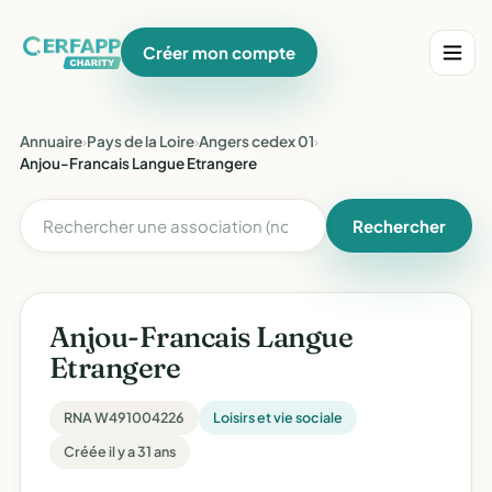
Créer mon compte
Annuaire
›
Pays de la Loire
›
Angers cedex 01
›
Anjou-Francais Langue Etrangere
Rechercher
Anjou-Francais Langue
Etrangere
RNA W491004226
Loisirs et vie sociale
Créée il y a 31 ans