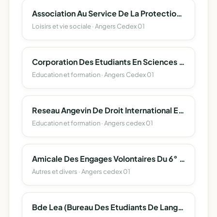
Association Au Service De La Protection Et L'accompagnement Des Majeurs 49
Loisirs et vie sociale · Angers Cedex 01
Corporation Des Etudiants En Sciences D'angers (Corpo Sciences Angers)
Education et formation · Angers Cedex 01
Reseau Angevin De Droit International Et Europeen
Education et formation · Angers cedex 01
Amicale Des Engages Volontaires Du 6° Regiment Du Genie
Autres et divers · Angers cedex 01
Bde Lea (Bureau Des Etudiants De Langues Etrangeres Appliquees) Angers