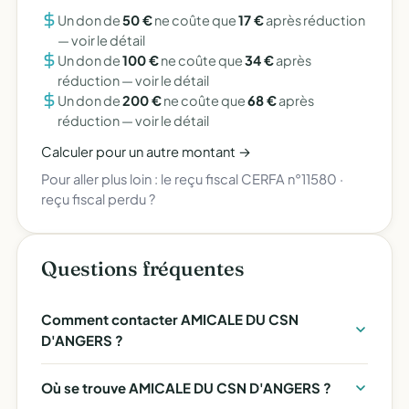
Un don de
50 €
ne coûte que
17 €
après réduction
—
voir le détail
Un don de
100 €
ne coûte que
34 €
après
réduction —
voir le détail
Un don de
200 €
ne coûte que
68 €
après
réduction —
voir le détail
Calculer pour un autre montant →
Pour aller plus loin :
le reçu fiscal CERFA n°11580
·
reçu fiscal perdu ?
Questions fréquentes
Comment contacter AMICALE DU CSN
D'ANGERS ?
Où se trouve AMICALE DU CSN D'ANGERS ?