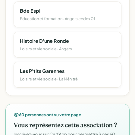
Bde Espl
Education et formation · Angers cedex 01
Histoire D'une Ronde
Loisirs et vie sociale · Angers
Les P'tits Garennes
Loisirs et vie sociale · La Ménitré
60 personnes ont vu votre page
Vous représentez cette association ?
Inscrivez-vous sur CerfApp pour permettre à ces 60