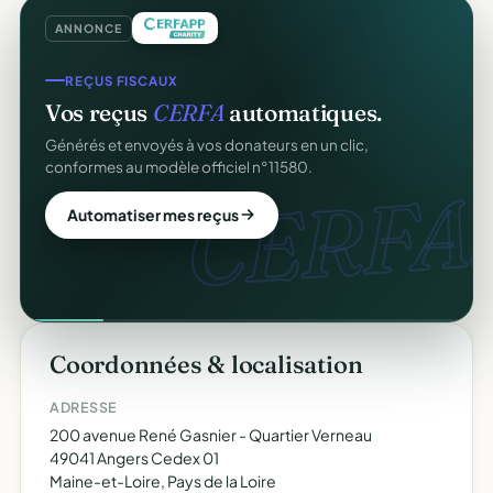
ANNONCE
REÇUS FISCAUX
Vos reçus
CERFA
automatiques.
Générés et envoyés à vos donateurs en un clic,
conformes au modèle officiel n°11580.
CERFA.
Automatiser mes reçus
Coordonnées & localisation
ADRESSE
200 avenue René Gasnier - Quartier Verneau
49041 Angers Cedex 01
Maine-et-Loire, Pays de la Loire