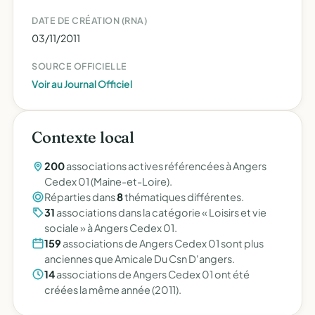
DATE DE CRÉATION (RNA)
03/11/2011
SOURCE OFFICIELLE
Voir au Journal Officiel
Contexte local
200
associations actives référencées à Angers
Cedex 01 (Maine-et-Loire).
Réparties dans
8
thématiques différentes.
31
associations dans la catégorie « Loisirs et vie
sociale » à Angers Cedex 01.
159
associations de Angers Cedex 01 sont plus
anciennes que Amicale Du Csn D'angers.
14
associations de Angers Cedex 01 ont été
créées la même année (2011).