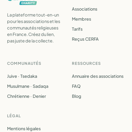
Associations
La plateforme tout-en-un
Membres
pour les associations et les
communautés religieuses
Tarifs
en France. Créez du lien,
Reçus CERFA
pas juste de la collecte.
COMMUNAUTÉS
RESSOURCES
Juive · Tsedaka
Annuaire des associations
Musulmane · Sadaqa
FAQ
Chrétienne · Denier
Blog
LÉGAL
Mentions légales