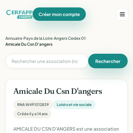
Créer mon compte
Annuaire
›
Pays de la Loire
›
Angers Cedex 01
›
Amicale Du Csn D'angers
Rechercher
Amicale Du Csn D'angers
RNA W491012839
Loisirs et vie sociale
Créée il y a 14 ans
AMICALE DU CSN D'ANGERS est une association