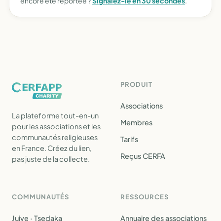
encore été reportée ?
Signalez-le en 30 secondes
.
PRODUIT
Associations
La plateforme tout-en-un
Membres
pour les associations et les
communautés religieuses
Tarifs
en France. Créez du lien,
Reçus CERFA
pas juste de la collecte.
COMMUNAUTÉS
RESSOURCES
Juive · Tsedaka
Annuaire des associations