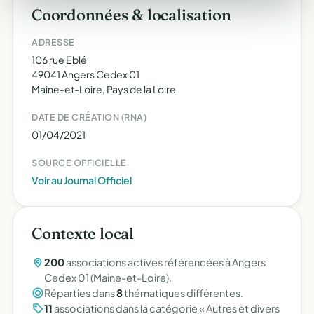
Coordonnées & localisation
ADRESSE
106 rue Eblé
49041 Angers Cedex 01
Maine-et-Loire, Pays de la Loire
DATE DE CRÉATION (RNA)
01/04/2021
SOURCE OFFICIELLE
Voir au Journal Officiel
Contexte local
200
associations actives référencées à Angers
Cedex 01 (Maine-et-Loire).
Réparties dans
8
thématiques différentes.
11
associations dans la catégorie « Autres et divers