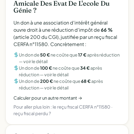
Amicale Des Evat De L'ecole Du
Génie ?
Un don à une association d'intérêt général
ouvre droit à une réduction d'impôt de
66 %
(article 200 du CGI), justifiée par un reçu fiscal
CERFA n°11580. Concrètement :
Un don de
50 €
ne coûte que
17 €
après réduction
—
voir le détail
Un don de
100 €
ne coûte que
34 €
après
réduction —
voir le détail
Un don de
200 €
ne coûte que
68 €
après
réduction —
voir le détail
Calculer pour un autre montant →
Pour aller plus loin :
le reçu fiscal CERFA n°11580
·
reçu fiscal perdu ?