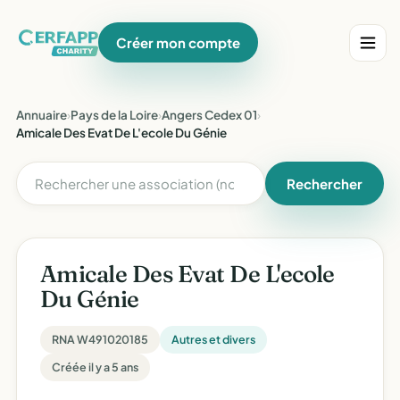
Créer mon compte
Annuaire
›
Pays de la Loire
›
Angers Cedex 01
›
Amicale Des Evat De L'ecole Du Génie
Rechercher
Amicale Des Evat De L'ecole
Du Génie
RNA W491020185
Autres et divers
Créée il y a 5 ans