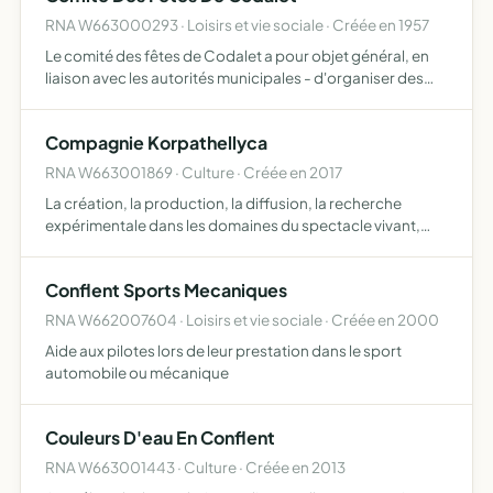
RNA W663000293 · Loisirs et vie sociale · Créée en 1957
Le comité des fêtes de Codalet a pour objet général, en
liaison avec les autorités municipales - d'organiser des
fêtes et des manifestations de qualité dans la localité et
sera chargé des missions éventuelles qui lui sero…
Compagnie Korpathellyca
RNA W663001869 · Culture · Créée en 2017
La création, la production, la diffusion, la recherche
expérimentale dans les domaines du spectacle vivant,
formes inédites et exploitation de lieux non
conventionnels aussi bien en France qu'à l'étranger la
Conflent Sports Mecaniques
création, pro…
RNA W662007604 · Loisirs et vie sociale · Créée en 2000
Aide aux pilotes lors de leur prestation dans le sport
automobile ou mécanique
Couleurs D'eau En Conflent
RNA W663001443 · Culture · Créée en 2013