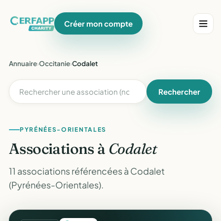
Créer mon compte
Annuaire
›
Occitanie
›
Codalet
Rechercher
PYRÉNÉES-ORIENTALES
Associations à
Codalet
11 associations référencées à Codalet
(Pyrénées-Orientales).