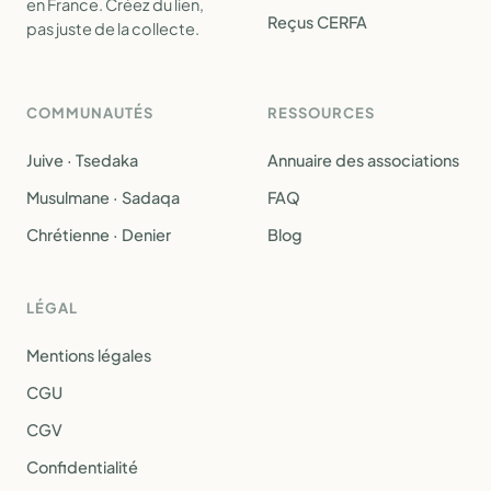
en France. Créez du lien,
Reçus CERFA
pas juste de la collecte.
COMMUNAUTÉS
RESSOURCES
Juive · Tsedaka
Annuaire des associations
Musulmane · Sadaqa
FAQ
Chrétienne · Denier
Blog
LÉGAL
Mentions légales
CGU
CGV
Confidentialité