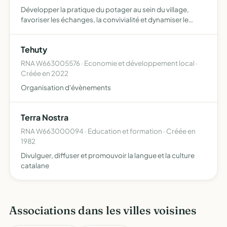
Développer la pratique du potager au sein du village,
favoriser les échanges, la convivialité et dynamiser le
village autour d'un projet fédérateur. Permettre à des
familles en difficulté de bénéficier d'une parcelle à cu…
Tehuty
RNA W663005576 · Economie et développement local ·
Créée en 2022
Organisation d'évènements
Terra Nostra
RNA W663000094 · Education et formation · Créée en
1982
Divulguer, diffuser et promouvoir la langue et la culture
catalane
Associations dans les villes voisines