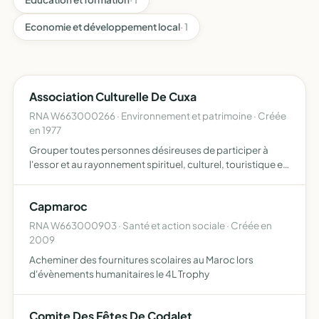
Economie et développement local
· 1
Association Culturelle De Cuxa
RNA W663000266 · Environnement et patrimoine · Créée
en 1977
Grouper toutes personnes désireuses de participer à
l'essor et au rayonnement spirituel, culturel, touristique et
pédagogique de l'Abbaye St Michel de Cuxa, ainsi qu'à sa
restauration. Organiser dans ce but pélerinages, r…
Capmaroc
RNA W663000903 · Santé et action sociale · Créée en
2009
Acheminer des fournitures scolaires au Maroc lors
d'évènements humanitaires le 4L Trophy
Comite Des Fêtes De Codalet