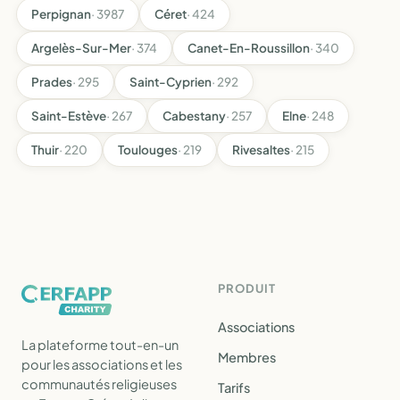
Perpignan
· 3987
Céret
· 424
Argelès-Sur-Mer
· 374
Canet-En-Roussillon
· 340
Prades
· 295
Saint-Cyprien
· 292
Saint-Estève
· 267
Cabestany
· 257
Elne
· 248
Thuir
· 220
Toulouges
· 219
Rivesaltes
· 215
PRODUIT
Associations
La plateforme tout-en-un
Membres
pour les associations et les
communautés religieuses
Tarifs