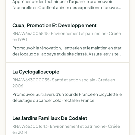
Appréhender les techniques d'aquarelle promouvoir
l'aquarelle en Conflent animer des expositions d'oeuvres
d'aquarellistes
Cuxa, Promotion Et Developpement
RNA W663005848 · Environnement et patrimoine · Créée
en 1990
Promouvoir la rénovation, l'entretien et le maintien en état
des locaux de l'abbaye et du site classé. Assuré les visites
du monument historique. Organiser des séminaires,
congrès, expositions d'art, concerts et manifesta…
La Cyclogalloscopie
RNA W663000055 · Santé et action sociale · Créée en
2006
Promouvoir au travers d'un tour de France en bicyclette le
dépistage du cancer colo-rectal en France
Les Jardins Familiaux De Codalet
RNA W663001643 · Environnement et patrimoine · Créée
en 2014