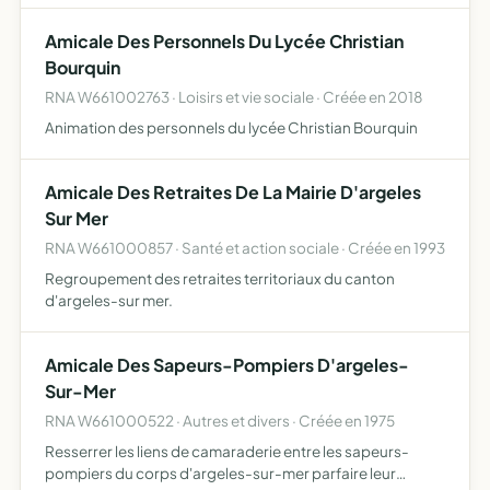
développement du rugby dans les différents sections de
Amicale Des Personnels Du Lycée Christian
l'école de…
Bourquin
RNA W661002763 · Loisirs et vie sociale · Créée en 2018
Animation des personnels du lycée Christian Bourquin
Amicale Des Retraites De La Mairie D'argeles
Sur Mer
RNA W661000857 · Santé et action sociale · Créée en 1993
Regroupement des retraites territoriaux du canton
d'argeles-sur mer.
Amicale Des Sapeurs-Pompiers D'argeles-
Sur-Mer
RNA W661000522 · Autres et divers · Créée en 1975
Resserrer les liens de camaraderie entre les sapeurs-
pompiers du corps d'argeles-sur-mer parfaire leur