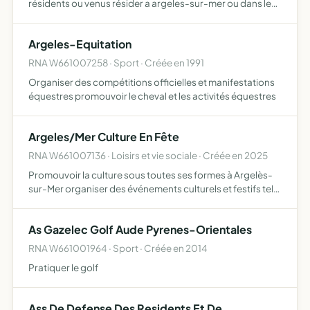
résidents ou venus résider a argeles-sur-mer ou dans le
canton d'argeles
Argeles-Equitation
RNA W661007258 · Sport · Créée en 1991
Organiser des compétitions officielles et manifestations
équestres promouvoir le cheval et les activités équestres
Argeles/Mer Culture En Fête
RNA W661007136 · Loisirs et vie sociale · Créée en 2025
Promouvoir la culture sous toutes ses formes à Argelès-
sur-Mer organiser des événements culturels et festifs tels
que des concerts, spectacles, expositions et festivals
favoriser les échanges artistiques entre les habitan…
As Gazelec Golf Aude Pyrenes-Orientales
RNA W661001964 · Sport · Créée en 2014
Pratiquer le golf
Ass De Defense Des Residents Et De