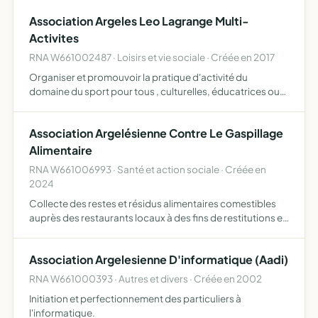
Association Argeles Leo Lagrange Multi-
Activites
RNA W661002487 · Loisirs et vie sociale · Créée en 2017
Organiser et promouvoir la pratique d'activité du
domaine du sport pour tous , culturelles, éducatrices ou
sociales contribuant à l'épanouissement de la personne
humaine aallma étant affiliée à la fédération Léo lagrange
Association Argelésienne Contre Le Gaspillage
…
Alimentaire
RNA W661006993 · Santé et action sociale · Créée en
2024
Collecte des restes et résidus alimentaires comestibles
auprès des restaurants locaux à des fins de restitutions et
de redistribution auprès des personnes dans le besoin de
la collectivité
Association Argelesienne D'informatique (Aadi)
RNA W661000393 · Autres et divers · Créée en 2002
Initiation et perfectionnement des particuliers à
l'informatique.