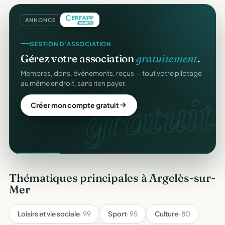
ANNONCE
GESTION D'ASSOCIATION
Gérez votre association
gratuitement
.
Membres, dons, événements, reçus — tout votre pilotage
au même endroit, sans rien payer.
gratuit.
Créer mon compte gratuit
Thématiques principales à Argelès-sur-
Mer
Loisirs et vie sociale
· 99
Sport
· 95
Culture
· 80