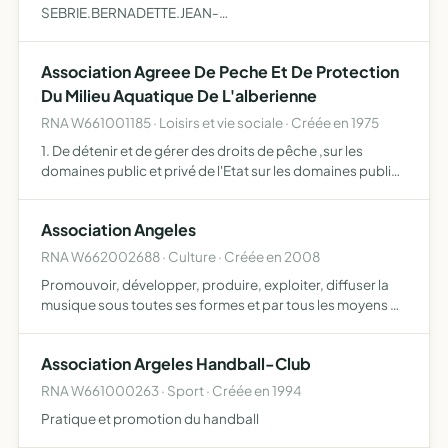
SEBRIE.BERNADETTE.JEAN-
MARC.XAVIER.FRANÇOIS.DOMINIQUE (AFFSBJMXFD), de
création, de recherche et de développement, et
Association Agreee De Peche Et De Protection
d'utilisation de biens, de services et de moyens, divers et
variés, e…
Du Milieu Aquatique De L'alberienne
RNA W661001185 · Loisirs et vie sociale · Créée en 1975
1. De détenir et de gérer des droits de pêche ,sur les
domaines public et privé de l'Etat sur les domaines public
et privé de collectivités locales sur les domaines privés de
propriétaires sur ses propres propriétés. 2. D…
Association Angeles
RNA W662002688 · Culture · Créée en 2008
Promouvoir, développer, produire, exploiter, diffuser la
musique sous toutes ses formes et par tous les moyens de
communication existants
Association Argeles Handball-Club
RNA W661000263 · Sport · Créée en 1994
Pratique et promotion du handball