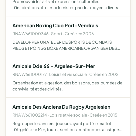
Promouvoir les arts et expressions culturelles
d'inspirations afro-modernistes par des moyens divers
American Boxing Club Port-Vendrais
RNA W661000346 · Sport · Créée en 2006
DEVELOPPER UN ATELIER DE SPORTS DE COMBATS
PIEDS ET POINGS BOXE AMERICAINE ORGANISER DES
EVENEMENTS (GALA DEMONSTRATION...) DEVELOPPER
DES ECHANGES AUTOUR DE CE SPORT AVEC D'AUTRES
Amicale Dde 66 - Argeles-Sur-Mer
CLUBS ET ASSOCIATIONS AU NIVEAU DEPARTEM…
RNA W661000177 · Loisirs et vie sociale · Créée en 2002
Organisation et la gestion, des boissons, des journées de
convivialité et des civilités.
Amicale Des Anciens Du Rugby Argelesien
RNA W661002214 · Loisirs et vie sociale · Créée en 2015
Regrouper les anciens joueurs ayant porté le maillot
d'Argelès sur Mer, toutes sections confondues ainsi que
les anciens dirigeants aider matériellement au