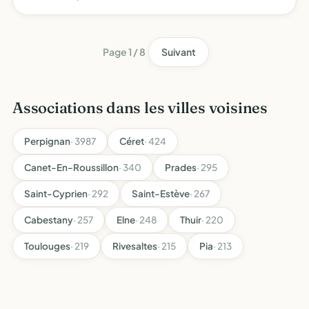
Page 1 / 8
Suivant
Associations dans les villes voisines
Perpignan
· 3987
Céret
· 424
Canet-En-Roussillon
· 340
Prades
· 295
Saint-Cyprien
· 292
Saint-Estève
· 267
Cabestany
· 257
Elne
· 248
Thuir
· 220
Toulouges
· 219
Rivesaltes
· 215
Pia
· 213