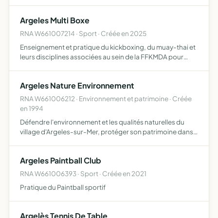
d'organisation de concours en septembre 2022, l'ALPP a
créé une école de pêche pour les enfants de 7 à 17 an…
Argeles Multi Boxe
RNA W661007214 · Sport · Créée en 2025
Enseignement et pratique du kickboxing, du muay-thai et
leurs disciplines associées au sein de la FFKMDA pour
tous à partir de 6 ans ainsi que l'organisation
d'évènements en lien avec la pratique sportive
Argeles Nature Environnement
RNA W661006212 · Environnement et patrimoine · Créée
en 1994
Défendre l'environnement et les qualités naturelles du
village d'Argeles-sur-Mer, protéger son patrimoine dans
tous ses aspects (faune, flore, paysage, architecture) et
son identité culturelle, ainsi que de faire respecte…
Argeles Paintball Club
RNA W661006393 · Sport · Créée en 2021
Pratique du Paintball sportif
Argelès Tennis De Table