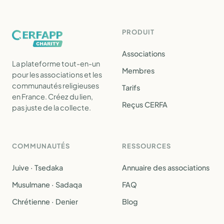
PRODUIT
Associations
La plateforme tout-en-un
Membres
pour les associations et les
communautés religieuses
Tarifs
en France. Créez du lien,
Reçus CERFA
pas juste de la collecte.
COMMUNAUTÉS
RESSOURCES
Juive · Tsedaka
Annuaire des associations
Musulmane · Sadaqa
FAQ
Chrétienne · Denier
Blog