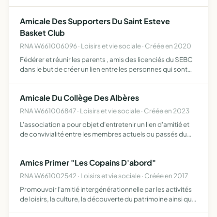
instruction et leur culture et occuper leurs loisirs creer et
entretenir des relations amicales avec les habitants de …
Amicale Des Supporters Du Saint Esteve
Basket Club
RNA W661006096 · Loisirs et vie sociale · Créée en 2020
Fédérer et réunir les parents , amis des licenciés du SEBC
dans le but de créer un lien entre les personnes qui sont
autour de toutes les équipes du club de basket local
organiser des manifestations , animations , soirées…
Amicale Du Collège Des Albères
RNA W661006847 · Loisirs et vie sociale · Créée en 2023
L'association a pour objet d'entretenir un lien d'amitié et
de convivialité entre les membres actuels ou passés du
personnel du collège des Albères
Amics Primer "Les Copains D'abord"
RNA W661002542 · Loisirs et vie sociale · Créée en 2017
Promouvoir l'amitié intergénérationnelle par les activités
de loisirs, la culture, la découverte du patrimoine ainsi que
la gastronomie