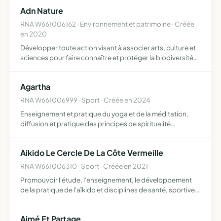
photos avec célébrités, interventions écoles primaires
Adn Nature
collèges …
RNA W661006162 · Environnement et patrimoine · Créée
en 2020
Développer toute action visant à associer arts, culture et
sciences pour faire connaître et protéger la biodiversité
sauvage, inscrire la notion de biodiversité dans les
domaines économiques et sociaux et plus largement, …
Agartha
RNA W661006999 · Sport · Créée en 2024
Enseignement et pratique du yoga et de la méditation,
diffusion et pratique des principes de spiritualité
recherche et diffusion dans le monde entier, par tous
moyens, des savoirs et pratiques dans les domaines du
Aikido Le Cercle De La Côte Vermeille
yoga, d…
RNA W661006310 · Sport · Créée en 2021
Promouvoir l'étude, l'enseignement, le développement
de la pratique de l'aïkido et disciplines de santé, sportives,
martiales
Aimé Et Partage