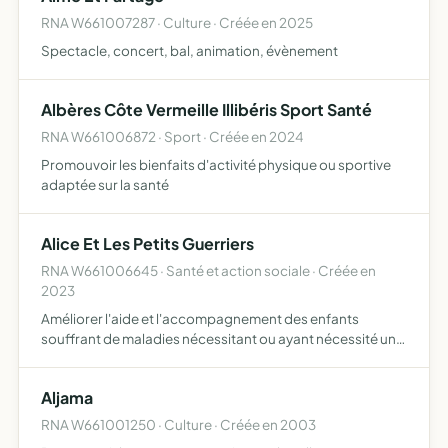
RNA W661007287 · Culture · Créée en 2025
Spectacle, concert, bal, animation, évènement
Albères Côte Vermeille Illibéris Sport Santé
RNA W661006872 · Sport · Créée en 2024
Promouvoir les bienfaits d'activité physique ou sportive
adaptée sur la santé
Alice Et Les Petits Guerriers
RNA W661006645 · Santé et action sociale · Créée en
2023
Améliorer l'aide et l'accompagnement des enfants
souffrant de maladies nécessitant ou ayant nécessité une
hospitalisation ou un suivi... et de leurs familles, en milieu
et hors milieu hospitalier apporter un soutien aux f…
Aljama
RNA W661001250 · Culture · Créée en 2003