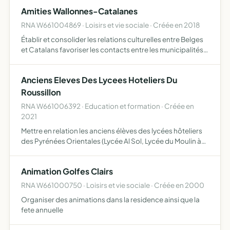
Amities Wallonnes-Catalanes
RNA W661004869 · Loisirs et vie sociale · Créée en 2018
Établir et consolider les relations culturelles entre Belges
et Catalans favoriser les contacts entre les municipalités
de villes Belges et Catalanes en particulier entre celles
d'Argelès sur Mer (Pyrénées-Orientales) et …
Anciens Eleves Des Lycees Hoteliers Du
Roussillon
RNA W661006392 · Education et formation · Créée en
2021
Mettre en relation les anciens élèves des lycées hôteliers
des Pyrénées Orientales (Lycée Al Sol, Lycée du Moulin à
Vent, Lycée Léon Blum, Lycée Christian Bourquin)
Animation Golfes Clairs
RNA W661000750 · Loisirs et vie sociale · Créée en 2000
Organiser des animations dans la residence ainsi que la
fete annuelle