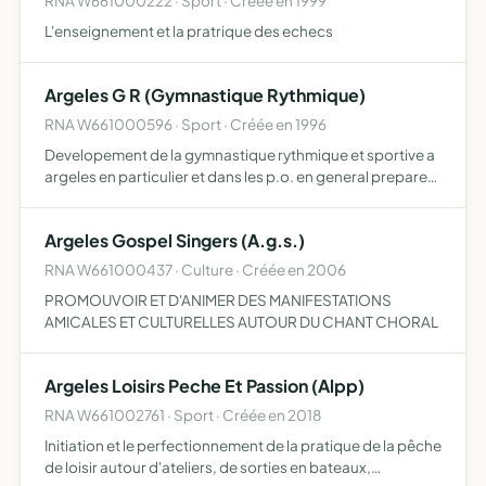
RNA W661000222 · Sport · Créée en 1999
L'enseignement et la pratrique des echecs
Argeles G R (Gymnastique Rythmique)
RNA W661000596 · Sport · Créée en 1996
Developement de la gymnastique rythmique et sportive a
argeles en particulier et dans les p.o. en general preparer
des candidatesaux competitions nationales et
internationales developper en
Argeles Gospel Singers (A.g.s.)
RNA W661000437 · Culture · Créée en 2006
PROMOUVOIR ET D'ANIMER DES MANIFESTATIONS
AMICALES ET CULTURELLES AUTOUR DU CHANT CHORAL
Argeles Loisirs Peche Et Passion (Alpp)
RNA W661002761 · Sport · Créée en 2018
Initiation et le perfectionnement de la pratique de la pêche
de loisir autour d'ateliers, de sorties en bateaux,