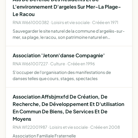
L'environnement D'argeles Sur Mer-La Plage-
Le Racou
RNA W661000382 · Loisirs et vie sociale · Créée en 1971
Sauvegarder le site naturel de la commune d'argelès-sur-
mer, sa plage, le racou, son patrimoine naturel en
particulier d'une part et d'autre part de conseiller les
membres de l'association et de défendre leurs intérêts
Association 'Jetonn'danse Compagnie'
se…
RNA W661007227 · Culture · Créée en 1996
S'occuper de l'organisation des manifestations de
danses telles que cours, stages, spectacles
Association Affsbjmxfd De Création, De
Recherche, De Développement Et D'utilisation
En Commun De Biens, De Services Et De
Moyens
RNA W122001987 · Loisirs et vie sociale · Créée en 2008
Association Familiale Fraternelle