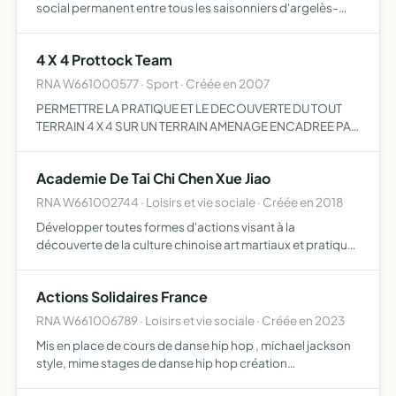
social permanent entre tous les saisonniers d'argelès-
sur-mer, qu'ils soient employés ou employeurs, quel que
soit l'établissement de l'industrie touristique argelési…
4 X 4 Prottock Team
RNA W661000577 · Sport · Créée en 2007
PERMETTRE LA PRATIQUE ET LE DECOUVERTE DU TOUT
TERRAIN 4 X 4 SUR UN TERRAIN AMENAGE ENCADREE PAR
UNE EQUIPE ET TOUTES ACTIVITES CONNEXES ET
ANNEXES
Academie De Tai Chi Chen Xue Jiao
RNA W661002744 · Loisirs et vie sociale · Créée en 2018
Développer toutes formes d'actions visant à la
découverte de la culture chinoise art martiaux et pratique
corporelle , philosophie et études historiques
Actions Solidaires France
RNA W661006789 · Loisirs et vie sociale · Créée en 2023
Mis en place de cours de danse hip hop , michael jackson
style, mime stages de danse hip hop création
d'événements solidaires spectacles , séances dédicaces