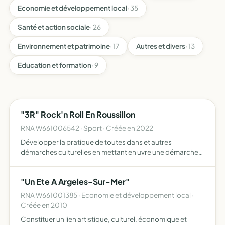
Economie et développement local
· 35
Santé et action sociale
· 26
Environnement et patrimoine
· 17
Autres et divers
· 13
Education et formation
· 9
"3R" Rock'n Roll En Roussillon
RNA W661006542 · Sport · Créée en 2022
Développer la pratique de toutes dans et autres
démarches culturelles en mettant en uvre une démarche
d'animation et de promotion locale, nationale et
internationale organiser des actions d'enseignement, de
"Un Ete A Argeles-Sur-Mer"
formation et d…
RNA W661001385 · Economie et développement local ·
Créée en 2010
Constituer un lien artistique, culturel, économique et