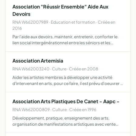
conservation et exploitation d'un patrimoine commun…
Association "Réussir Ensemble" Aide Aux
Devoirs
RNA W662007989 · Education et formation · Créée en
2016
Par l'aide aux devoirs, maintenir, entretenir, conforter le
lien social intergénérationnel entre les séniors et les
enfants canetois issus de milieux défavorisés
Association Artemisia
RNA W662003240 · Culture · Créée en 2008
Aider les artistes membres à développer une activité
d'intervenant en arts, pour ce faire, il est prévu d'oeuvrer à
la mise en place d'une structure d'enseignement des arts
et d'y favoriser l'expression artistique et le t…
Association Arts Plastiques De Canet - Aapc -
RNA W662000809 · Culture · Créée en 1996
Développement, pratique, enseignement des arts,
organisation de manifestations artistiques avec vente
éventuelle d'oeuvres, sorties culturelles, énumération non