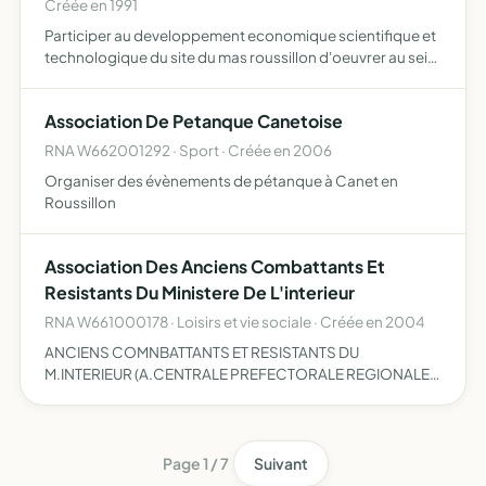
Créée en 1991
Participer au developpement economique scientifique et
technologique du site du mas roussillon d'oeuvrer au sein
d'un centre de reflexions et d'etudes pour aider a la
realisation de tous projets concourant a l'evolution d…
Association De Petanque Canetoise
RNA W662001292 · Sport · Créée en 2006
Organiser des évènements de pétanque à Canet en
Roussillon
Association Des Anciens Combattants Et
Resistants Du Ministere De L'interieur
RNA W661000178 · Loisirs et vie sociale · Créée en 2004
ANCIENS COMNBATTANTS ET RESISTANTS DU
M.INTERIEUR (A.CENTRALE PREFECTORALE REGIONALES
OU DEPARTEMENTALE COLLECTIVITES LOCALES
TRANSMISSION PROTECTION CIVILE SPEURS-POMPIERS
POLICE NATIONALE MUNICIPALE SERVICES DIVERS
Page 1 / 7
Suivant