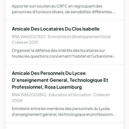
Apporter son soutien au CRFC en regroupant des
personnes d'horizons divers, de sensibilités différentes et
pas forcément de la même profession ou de la même
école mais ayant toutes la même passion... le football
Amicale Des Locataires Du Clos Isabelle
RNA W662007625 · Economie et développement local ·
Créée en 2015
Organiser la défense des intérêts des locataires sur
toutes les questions concernant l'habitat et l'urbanisme
défense du foyer, sécurité de la famille, santé publique,
prix des loyers et prestations, équipement énergétiqu…
Amicale Des Personnels Du Lycee
D'enseignement General, Technologique Et
Professionnel, Rosa Luxemburg
RNA W662002842 · Education et formation · Créée en
2008
Entretenir entre les membres des personnels du Lycée
d'enseignement général, technologique et professionnel
Rosa Luxemburg, un centre de relation d'amitié et d'aide
mutuelle au sein d'activités communes