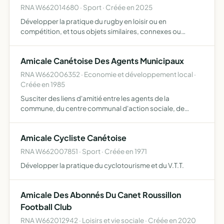
RNA W662014680 · Sport · Créée en 2025
Développer la pratique du rugby en loisir ou en
compétition, et tous objets similaires, connexes ou
complémentaires ou susceptibles d'en favoriser la
réalisation ou le développement
Amicale Canétoise Des Agents Municipaux
RNA W662006352 · Economie et développement local ·
Créée en 1985
Susciter des liens d'amitié entre les agents de la
commune, du centre communal d'action sociale, de
l'office de tourisme et de la société publique locale
SILLAGES
Amicale Cycliste Canétoise
RNA W662007851 · Sport · Créée en 1971
Développer la pratique du cyclotourisme et du V.T.T.
Amicale Des Abonnés Du Canet Roussillon
Football Club
RNA W662012942 · Loisirs et vie sociale · Créée en 2020