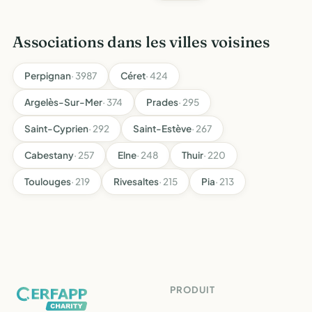
Associations dans les villes voisines
Perpignan
· 3987
Céret
· 424
Argelès-Sur-Mer
· 374
Prades
· 295
Saint-Cyprien
· 292
Saint-Estève
· 267
Cabestany
· 257
Elne
· 248
Thuir
· 220
Toulouges
· 219
Rivesaltes
· 215
Pia
· 213
PRODUIT