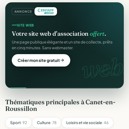
ANNONCE
SITE WEB
Votre site web d'association
offert
.
Une page publique élégante et un site de collecte, prêts
en cinq minutes. Sans webmaster.
web.
Créer mon site gratuit
Thématiques principales à Canet-en-
Roussillon
Sport
· 92
Culture
· 78
Loisirs et vie sociale
· 46