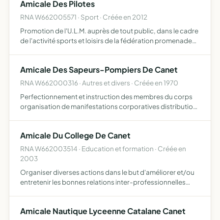
Amicale Des Pilotes
RNA W662005571 · Sport · Créée en 2012
Promotion de l'U.L.M. auprès de tout public, dans le cadre
de l'activité sports et loisirs de la fédération promenade
loisirs, baptêmes initiation, instruction formation,
informations, club house
Amicale Des Sapeurs-Pompiers De Canet
RNA W662000316 · Autres et divers · Créée en 1970
Perfectionnement et instruction des membres du corps
organisation de manifestations corporatives distribution
de secours pour accident ou maladie contractes en
service - distribution de secours exceptionnels.
Amicale Du College De Canet
RNA W662003514 · Education et formation · Créée en
2003
Organiser diverses actions dans le but d'améliorer et/ou
entretenir les bonnes relations inter-professionnelles
(apéritif d'accueil, repas, journée à l'extérieur de
l'établissement...), honorer les différents évènements q…
Amicale Nautique Lyceenne Catalane Canet