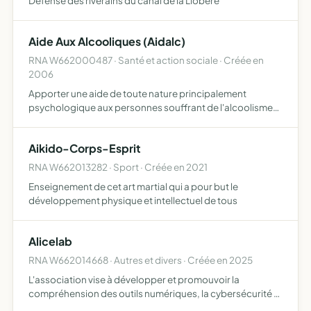
Défense des riverains du canal de la Llobère
Aide Aux Alcooliques (Aidalc)
RNA W662000487 · Santé et action sociale · Créée en
2006
Apporter une aide de toute nature principalement
psychologique aux personnes souffrant de l'alcoolisme
afin de leur permettre de trouver des solutions à ce
problème
Aikido-Corps-Esprit
RNA W662013282 · Sport · Créée en 2021
Enseignement de cet art martial qui a pour but le
développement physique et intellectuel de tous
Alicelab
RNA W662014668 · Autres et divers · Créée en 2025
L'association vise à développer et promouvoir la
compréhension des outils numériques, la cybersécurité et
la culture du hacking éthique, auprès des élèves et des