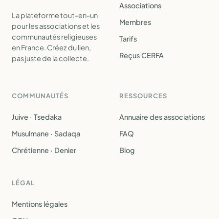
Associations
La plateforme tout-en-un
Membres
pour les associations et les
communautés religieuses
Tarifs
en France. Créez du lien,
Reçus CERFA
pas juste de la collecte.
COMMUNAUTÉS
RESSOURCES
Juive · Tsedaka
Annuaire des associations
Musulmane · Sadaqa
FAQ
Chrétienne · Denier
Blog
LÉGAL
Mentions légales