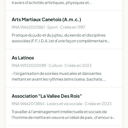
travers d'activités artistiques, physiques et
thérapeutiques développer des pratiques permettant
l'épanouissement personnel et collectif dans le domaine
Arts Martiaux Canetois (A.m.c.)
social, culturel…
RNA W662005861 · Sport · Créée en 1987
Pratique du judo et du jujitsu, du kendo et disciplines
associées (F.F.J.D.A.) et d'une façon complémentaire
éventuellement, la pratique d'autres activités physiques,
sportives et de pleine nature
As Latinos
RNA W922020089 · Culture · Créée en 2023
-l'organisation de soirées musicales et dansantes
mettant en avant les rythmes latins (salsa, bachata,
cumbia, etc ) , -la mise en place d'ateliers de danse et de
cours de langue espagnole, -la découverte et la diffusion
Association "La Vallee Des Rois"
…
RNA W662013854 · Loisirs et vie sociale · Créée en 2023
Travailler à l'aménagement intellectuelle et sociale de
l'homme de mettre en oeuvre un idéal de paix, d'amour et
de fraternité d'oeuvrer à la constitution, amélioration,