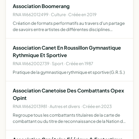
limitative
Association Boomerang
RNA W662012499 · Culture · Créée en 2019
Création de formats performatifs au travers d'un partage
de savoirs entre artistes de différentes disciplines
Conception et diffusion de laboratoires de réflexion et de
pratique artistique ouverts à toutes et à tous
Association Canet En Roussillon Gymnastique
Rythmique Et Sportive
RNA W662002739 · Sport · Créée en 1987
Pratique de la gymnastique rythmique et sportive (G.R.S.)
Association Canetoise Des Combattants Opex
Opint
RNA W662013981 · Autres et divers · Créée en 2023
Regroupe tous les combattants titulaires de la carte de
combattant ou du titre de reconnaissance de la Nation de
la 4eme génération du feu militaires et civils ayant
accomplis des missions extérieures et intérieures, les …