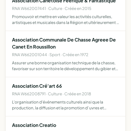
Association Canétoise Féérique & Fantastique
RNA W662007441 · Culture · Créée en 2015
Promouvoir et mettre en valeur les activités culturelles,
artistiques et musicales dans la Région et ultérieurement à
l'échelle nationale et internationale (Convention Mangas
et science fiction, festivals, musique, théâtr…
Association Communale De Chasse Agreee De
Canet En Roussillon
RNA W662001044 · Sport · Créée en 1972
Assurer une bonne organisation technique de la chasse,
favoriser sur son territoire le développement du gibier et
de la faune sauvage dans le respect d'un véritable
équilibre agro-sylvo-cynégétique, l'éducation
Association Cré'art 66
cynégétiqu…
RNA W662008791 · Culture · Créée en 2018
L'organisation d'événements culturels ainsi que la
production, la diffusion et la promotion d' uvres et
d'artistes La promotion et la réalisation d' uvre avec des
produits recyclés via la transmission technique Une place
Association Creatio
…