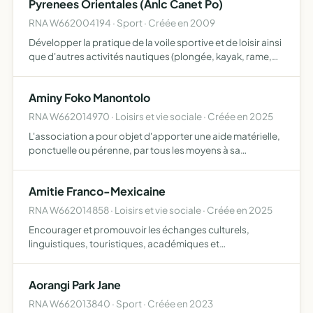
Pyrenees Orientales (Anlc Canet Po)
RNA W662004194 · Sport · Créée en 2009
Développer la pratique de la voile sportive et de loisir ainsi
que d'autres activités nautiques (plongée, kayak, rame,
ski nautique, etc.) prioritairement pour les élèves des
lycées et collèges et étendues à tous développ…
Aminy Foko Manontolo
RNA W662014970 · Loisirs et vie sociale · Créée en 2025
L'association a pour objet d'apporter une aide matérielle,
ponctuelle ou pérenne, par tous les moyens à sa
disposition, à des populations dans le besoin, dans le
secteur de la commune rurale d'ejeda, province de tulear,
Amitie Franco-Mexicaine
a…
RNA W662014858 · Loisirs et vie sociale · Créée en 2025
Encourager et promouvoir les échanges culturels,
linguistiques, touristiques, académiques et
gastronomiques entre le Mexique et la France
Aorangi Park Jane
RNA W662013840 · Sport · Créée en 2023