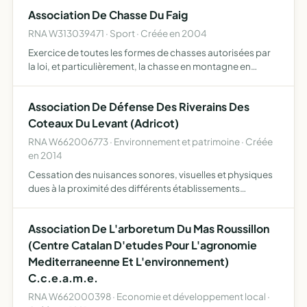
Association De Chasse Du Faig
RNA W313039471 · Sport · Créée en 2004
Exercice de toutes les formes de chasses autorisées par
la loi, et particulièrement, la chasse en montagne en
conformité avec la charte de l'association des chasseurs
de grand gibier
Association De Défense Des Riverains Des
Coteaux Du Levant (Adricot)
RNA W662006773 · Environnement et patrimoine · Créée
en 2014
Cessation des nuisances sonores, visuelles et physiques
dues à la proximité des différents établissements
nocturnes de la colline des loisirs à Canet (66) par tous les
moyens légaux et juridiques et ceci d'une façon défin…
Association De L'arboretum Du Mas Roussillon
(Centre Catalan D'etudes Pour L'agronomie
Mediterraneenne Et L'environnement)
C.c.e.a.m.e.
RNA W662000398 · Economie et développement local ·