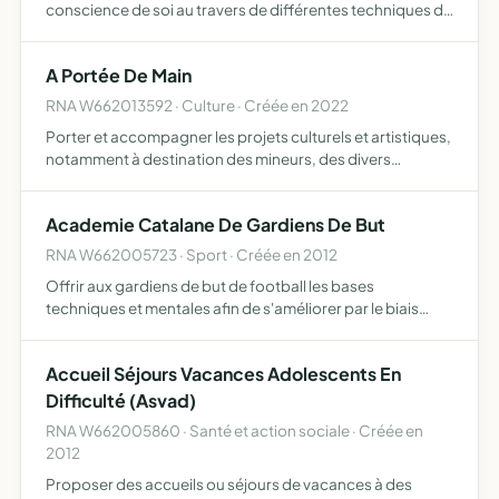
conscience de soi au travers de différentes techniques de
relaxation , respiration , d écoute, et de mouvements
corporels Cette association s'engage à ne jamais servir
A Portée De Main
de p…
RNA W662013592 · Culture · Créée en 2022
Porter et accompagner les projets culturels et artistiques,
notamment à destination des mineurs, des divers
professionnels, amateurs ou bénévoles
(autoentrepreneurs, animateurs, assistants
Academie Catalane De Gardiens De But
pédagogiques, éducateurs, encadr…
RNA W662005723 · Sport · Créée en 2012
Offrir aux gardiens de but de football les bases
techniques et mentales afin de s'améliorer par le biais
d'entraînements spécifiques réguliers
Accueil Séjours Vacances Adolescents En
Difficulté (Asvad)
RNA W662005860 · Santé et action sociale · Créée en
2012
Proposer des accueils ou séjours de vacances à des