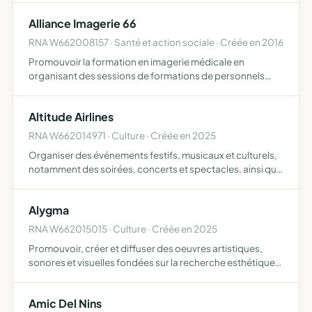
entreprises de la région Occitanie (primaires, collèges, ly…
Alliance Imagerie 66
RNA W662008157 · Santé et action sociale · Créée en 2016
Promouvoir la formation en imagerie médicale en
organisant des sessions de formations de personnels
médicales et paramédicales, l'enseignement et la
recherche médicale dans le domaine de l'imagerie,
Altitude Airlines
évaluer et améliorer l…
RNA W662014971 · Culture · Créée en 2025
Organiser des événements festifs, musicaux et culturels,
notamment des soirées, concerts et spectacles, ainsi que
toute activité permettant directement ou indirectement
de contribuer à leur réalisation ou à leur développe…
Alygma
RNA W662015015 · Culture · Créée en 2025
Promouvoir, créer et diffuser des oeuvres artistiques,
sonores et visuelles fondées sur la recherche esthétique
et la vibration Favoriser la rencontre entre art, musique et
image à travers des créations, des performances …
Amic Del Nins