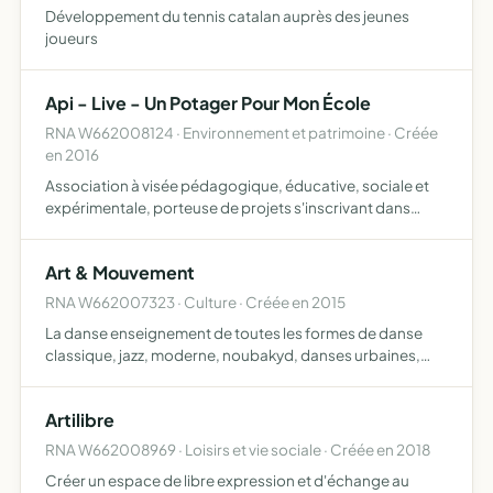
Développement du tennis catalan auprès des jeunes
joueurs
Api - Live - Un Potager Pour Mon École
RNA W662008124 · Environnement et patrimoine · Créée
en 2016
Association à visée pédagogique, éducative, sociale et
expérimentale, porteuse de projets s'inscrivant dans
l'éthique et les principes de la permaculture les projets se
déroulent dans des écoles, dans les maisons de retra…
Art & Mouvement
RNA W662007323 · Culture · Créée en 2015
La danse enseignement de toutes les formes de danse
classique, jazz, moderne, noubakyd, danses urbaines,
street jazz, hip-hop, ragga, dancehall, etc et toutes
danses pouvant faire l'objet d'apprentissage par des
Artilibre
professeu…
RNA W662008969 · Loisirs et vie sociale · Créée en 2018
Créer un espace de libre expression et d'échange au