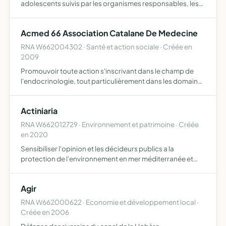
adolescents suivis par les organismes responsables, les
collectivités publiques, les gestionnaires
d'établissements sociaux ou médicaux sociaux ou
Acmed 66 Association Catalane De Medecine
associations caritative…
RNA W662004302 · Santé et action sociale · Créée en
2009
Promouvoir toute action s'inscrivant dans le champ de
l'endocrinologie, tout particulièrement dans les domaines
de l'information, de la formation et de la recherche,
favoriser les programmes visant à prévenir les effets d…
Actiniaria
RNA W662012729 · Environnement et patrimoine · Créée
en 2020
Sensibiliser l'opinion et les décideurs publics a la
protection de l'environnement en mer méditerranée et
accompagner toutes les activités qui promeuvent un
mode de vie respectueux de l'environnement et éco-
Agir
responsable et…
RNA W662000622 · Economie et développement local ·
Créée en 2006