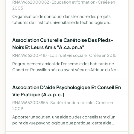
RNA W662000082 · Education et formation · Créée en
2005
Organisation de concours dans le cadre des projets
tuteurés de l'institut universitaire de technologie de
perpignan, elle sera amenée à participer dans des
manifestations pour récolter des fonds
Association Culturelle Canétoise Des Pieds-
Noirs Et Leurs Amis "A.ca.pn.a"
RNA W662007487 · Loisirs et vie sociale · Créée en 2015
Regroupement amical de l'ensemble des habitants de
Canet en Roussillon nés ou ayant vécu en Afrique du Nord
ainsi que leurs amis et sauvegarder le patrimoine
artistique et culturel pied-noir
Association D'aide Psychologique Et Conseil En
Vie Pratique (A.a.p.c.)
RNA W662003855 · Santé et action sociale · Créée en
2009
Apporter un soutien, une aide ou des conseils tant d'un
point de vue psychologique que pratique, cette aide
passant par un travail thérapeutique