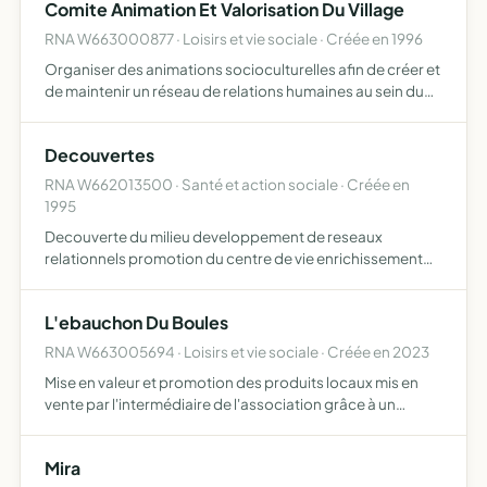
Comite Animation Et Valorisation Du Village
RNA W663000877 · Loisirs et vie sociale · Créée en 1996
Organiser des animations socioculturelles afin de créer et
de maintenir un réseau de relations humaines au sein du
village
Decouvertes
RNA W662013500 · Santé et action sociale · Créée en
1995
Decouverte du milieu developpement de reseaux
relationnels promotion du centre de vie enrichissement
culturel et intercult. developpement social.
L'ebauchon Du Boules
RNA W663005694 · Loisirs et vie sociale · Créée en 2023
Mise en valeur et promotion des produits locaux mis en
vente par l'intermédiaire de l'association grâce à un
espace dédié donner à voir, à entendre, à ajouter, à sentir
à un large public dynamiser et animer le village de …
Mira