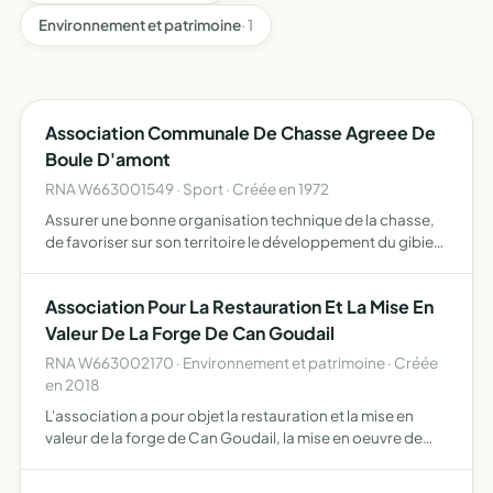
Environnement et patrimoine
· 1
Association Communale De Chasse Agreee De
Boule D'amont
RNA W663001549 · Sport · Créée en 1972
Assurer une bonne organisation technique de la chasse,
de favoriser sur son territoire le développement du gibier
et de la faune sauvage dans le respect d'un véritable
équilibre agro-sylvo-cynégétique, l'éducation cynégét…
Association Pour La Restauration Et La Mise En
Valeur De La Forge De Can Goudail
RNA W663002170 · Environnement et patrimoine · Créée
en 2018
L'association a pour objet la restauration et la mise en
valeur de la forge de Can Goudail, la mise en oeuvre de
toutes les opérations de maintenance de la forge,
l'organisation de sa mise en valeur au travers de sa parti…