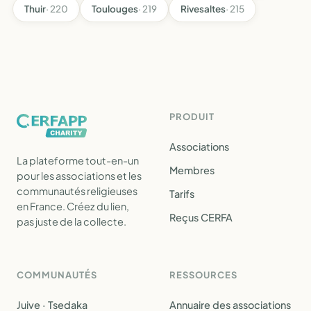
Thuir
· 220
Toulouges
· 219
Rivesaltes
· 215
PRODUIT
Associations
La plateforme tout-en-un
Membres
pour les associations et les
communautés religieuses
Tarifs
en France. Créez du lien,
Reçus CERFA
pas juste de la collecte.
COMMUNAUTÉS
RESSOURCES
Juive · Tsedaka
Annuaire des associations