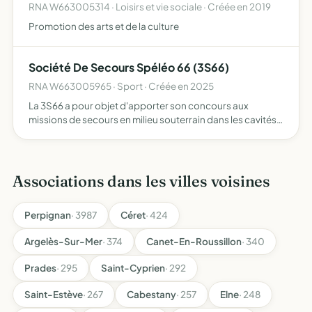
RNA W663005314 · Loisirs et vie sociale · Créée en 2019
Promotion des arts et de la culture
Société De Secours Spéléo 66 (3S66)
RNA W663005965 · Sport · Créée en 2025
La 3S66 a pour objet d'apporter son concours aux
missions de secours en milieu souterrain dans les cavités
naturelles ou artificielles, noyées (rivières souterraines,
résurgences, sources) ou à l'air libre. A ce titre, la…
Associations dans les villes voisines
Perpignan
· 3987
Céret
· 424
Argelès-Sur-Mer
· 374
Canet-En-Roussillon
· 340
Prades
· 295
Saint-Cyprien
· 292
Saint-Estève
· 267
Cabestany
· 257
Elne
· 248