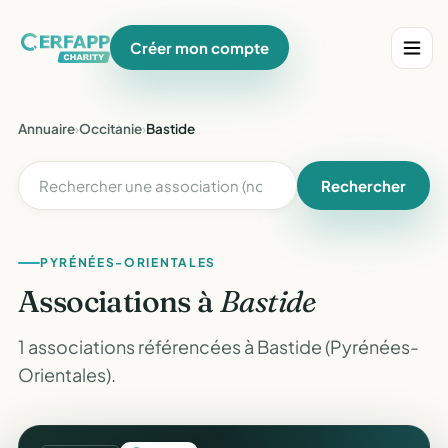
Créer mon compte
Annuaire
›
Occitanie
›
Bastide
Rechercher
PYRÉNÉES-ORIENTALES
Associations à
Bastide
1 associations référencées à Bastide (Pyrénées-
Orientales).