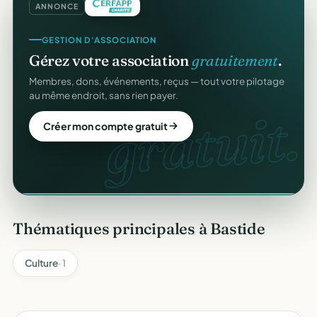
ANNONCE
COLLECTE DE DONS
GESTION D'ASSOCIATION
Collectez des dons
en ligne
.
Gérez votre association
gratuitement
.
Campagnes, paiement sécurisé, reçu fiscal instantané
Membres, dons, événements, reçus — tout votre pilotage
pour chaque donateur. 100 % gratuit.
au même endroit, sans rien payer.
dons
gratuit.
Lancer ma collecte
Créer mon compte gratuit
Thématiques principales à Bastide
Culture
· 1