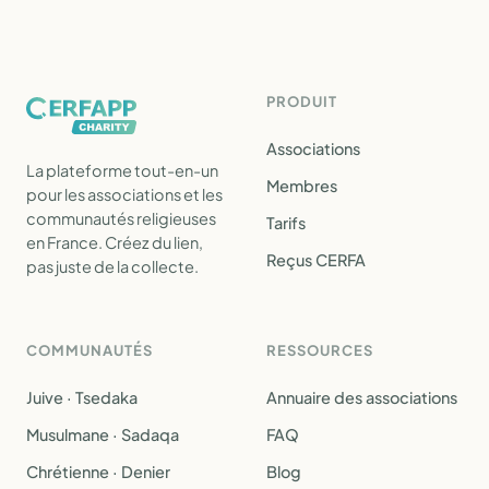
PRODUIT
Associations
La plateforme tout-en-un
Membres
pour les associations et les
communautés religieuses
Tarifs
en France. Créez du lien,
Reçus CERFA
pas juste de la collecte.
COMMUNAUTÉS
RESSOURCES
Juive · Tsedaka
Annuaire des associations
Musulmane · Sadaqa
FAQ
Chrétienne · Denier
Blog