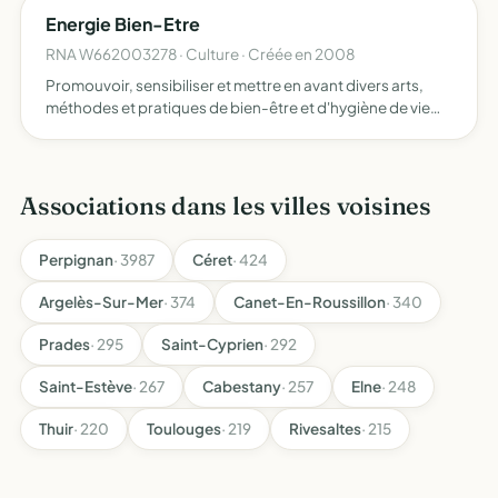
Energie Bien-Etre
RNA W662003278 · Culture · Créée en 2008
Promouvoir, sensibiliser et mettre en avant divers arts,
méthodes et pratiques de bien-être et d'hygiène de vie
cultivés dans le monde, développer ces arts, pratiques et
méthodes dans des espaces de proximité de manière à…
Associations dans les villes voisines
Perpignan
· 3987
Céret
· 424
Argelès-Sur-Mer
· 374
Canet-En-Roussillon
· 340
Prades
· 295
Saint-Cyprien
· 292
Saint-Estève
· 267
Cabestany
· 257
Elne
· 248
Thuir
· 220
Toulouges
· 219
Rivesaltes
· 215