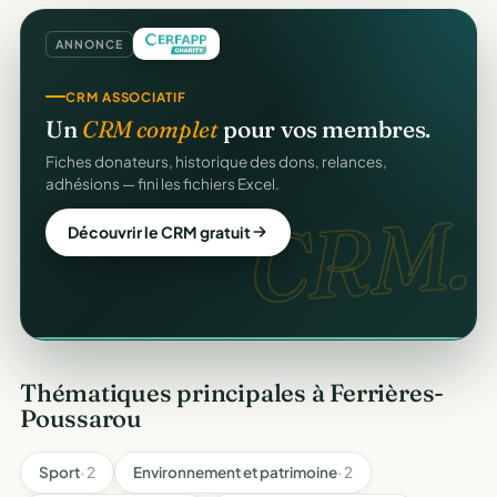
ANNONCE
GESTION D'ASSOCIATION
CRM ASSOCIATIF
Gérez votre association
gratuitement
.
Un
CRM complet
pour vos membres.
Membres, dons, événements, reçus — tout votre pilotage
Fiches donateurs, historique des dons, relances,
au même endroit, sans rien payer.
adhésions — fini les fichiers Excel.
gratuit
CRM.
Créer mon compte gratuit
Découvrir le CRM gratuit
Thématiques principales à Ferrières-
Poussarou
Sport
· 2
Environnement et patrimoine
· 2