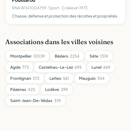
RNA W341004759 · Sport · Créée en 1973
Chasse, défense et protection des récoltes et propriétés
Associations dans les villes voisines
Montpellier
· 12039
Béziers
· 2254
Sète
· 1374
Agde
· 773
Castelnau-Le-Lez
· 695
Lunel
· 669
Frontignan
· 572
Lattes
· 561
Mauguio
· 554
Pézenas
· 425
Lodève
· 399
Saint-Jean-De-Védas
· 374