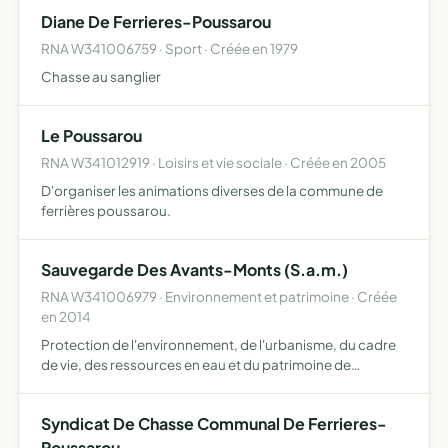
Diane De Ferrieres-Poussarou
RNA W341006759 · Sport · Créée en 1979
Chasse au sanglier
Le Poussarou
RNA W341012919 · Loisirs et vie sociale · Créée en 2005
D'organiser les animations diverses de la commune de
ferrières poussarou.
Sauvegarde Des Avants-Monts (S.a.m.)
RNA W341006979 · Environnement et patrimoine · Créée
en 2014
Protection de l'environnement, de l'urbanisme, du cadre
de vie, des ressources en eau et du patrimoine de
Ferrières Poussarou et des communes limitrophes
Syndicat De Chasse Communal De Ferrieres-
Poussarou