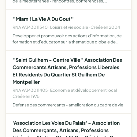
de la mediterranee - rencontres, conferencses,
expositions...
''Miam ! La Vie A Du Gout''
RNA W343011540 · Loisirs et vie sociale · Créée en 2004
Developper et promouvoir des actions d'information, de
formation et d'educaton sur la thematique globale de
l'homme, l'alimentation, l'environnement
''Saint Guilhem - Centre Ville'' Association Des
Commercants Artisans, Professions Liberales
Et Residents Du Quartier St Guilhem De
Montpellier
RNA W343011405 · Economie et développement local ·
Créée en 1975
Defense des commercants - amelioration du cadre de vie
'Association Les Voies Du Palais' - Association
Des Commerçants, Artisans, Professions