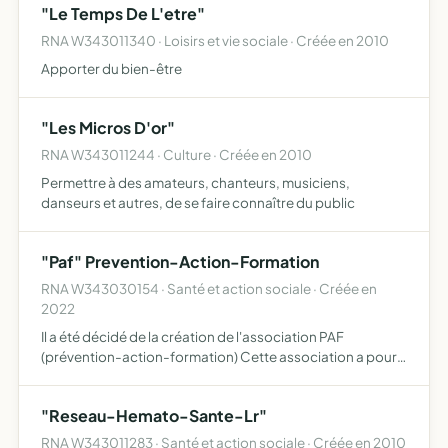
"Le Temps De L'etre"
RNA W343011340 · Loisirs et vie sociale · Créée en 2010
Apporter du bien-être
"Les Micros D'or"
RNA W343011244 · Culture · Créée en 2010
Permettre à des amateurs, chanteurs, musiciens,
danseurs et autres, de se faire connaître du public
"Paf" Prevention-Action-Formation
RNA W343030154 · Santé et action sociale · Créée en
2022
Il a été décidé de la création de l'association PAF
(prévention-action-formation) Cette association a pour
objet d'agir en faveur de l'inclusion et la cohésion sociale
des jeunes publics en précarité Elle a également pour…
"Reseau-Hemato-Sante-Lr"
RNA W343011283 · Santé et action sociale · Créée en 2010