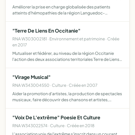
Améliorer la prise en charge globalisée des patients
atteints d'hémopathies de la région Languedoc-
Roussillon en renforçant la coordination et la
mutualisation ainsi que la formation entre les
"Terre De Liens En Occitanie"
professionnels de santé libé…
RNA W303002181 · Environnement et patrimoine · Créée
en 2017
Mutualiser et fédérer, au niveau de la région Occitanie
l'action des deux associations territoriales Terre de Liens
Languedoc-Roussillon et Terre de Liens Midi-Pyrénées
qui s'inscrivent dans le mouvement Terre de Liens, i…
"Virage Musical"
RNA W343004550 · Culture · Créée en 2007
Aider la promotion d'artistes, la production de spectacles
musicaux, faire découvrir des chansons et artistes,
administrer la gestion et la promotion d'artistes désignés
par le règlement intérieur
"Voix De L'extrême" Poesie Et Culture
RNA W343022574 · Culture · Créée en 2018
L'association voix de l'extrême s'inscrit dans un courant