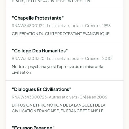
PRATIQUE D'UNE ACTIVITE SPORTIVE ET UN
ENTRAINEMENT ADAPTE A CHACUN
"Chapelle Protestante"
RNA W343001122 · Loisirs et vie sociale · Créée en 1998
CELEBRATION DU CULTE PROTESTANT EVANGELIQUE
"College Des Humanites"
RNA W343011320 · Loisirs et vie sociale · Créée en 2010
Mettre la psychanalyse à l'épreuve du malaise de la
civilisation
"Dialogues Et Civilisations"
RNA W343000723 · Autres et divers · Créée en 2006
DIFFUSION ET PROMOTION DE LA LANGUE ET DE LA
CIVILISATION FRANCAISE, EN FRANCE ET DANS LE
MONDE
"Ecusson Panacee"