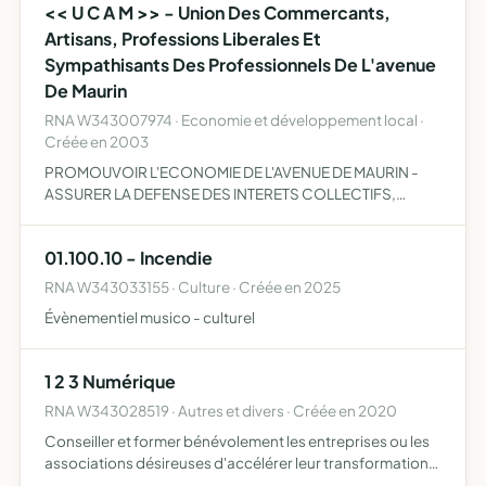
<< U C A M >> - Union Des Commercants,
phonographique, ai…
Artisans, Professions Liberales Et
Sympathisants Des Professionnels De L'avenue
De Maurin
RNA W343007974 · Economie et développement local ·
Créée en 2003
PROMOUVOIR L'ECONOMIE DE L'AVENUE DE MAURIN -
ASSURER LA DEFENSE DES INTERETS COLLECTIFS,
RECUEILLIR DES FONDS DE TOUTE NATURE
01.100.10 - Incendie
RNA W343033155 · Culture · Créée en 2025
Évènementiel musico - culturel
1 2 3 Numérique
RNA W343028519 · Autres et divers · Créée en 2020
Conseiller et former bénévolement les entreprises ou les
associations désireuses d'accélérer leur transformation
numérique