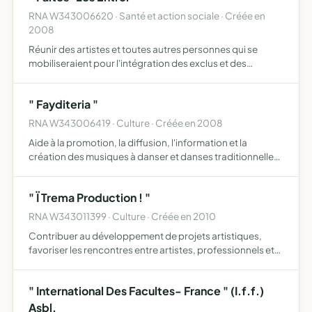
RNA W343006620 · Santé et action sociale · Créée en
2008
Réunir des artistes et toutes autres personnes qui se
mobiliseraient pour l'intégration des exclus et des
minorités, dans le but de recréer du lien social en
organisant toutes sortes d'activités artistiques pour
" Fayditeria "
rapproche…
RNA W343006419 · Culture · Créée en 2008
Aide à la promotion, la diffusion, l'information et la
création des musiques à danser et danses traditionnelles
en région organisation d'évènementiels, information et
mise en réseau des acteurs de la musique à danser, fav…
" Ï Trema Production ! "
RNA W343011399 · Culture · Créée en 2010
Contribuer au développement de projets artistiques,
favoriser les rencontres entre artistes, professionnels et
publics par la production, le management, la diffusion
d'artistes et l'organisation de manifestations culturel…
" International Des Facultes- France " (I.f.f.)
Asbl.