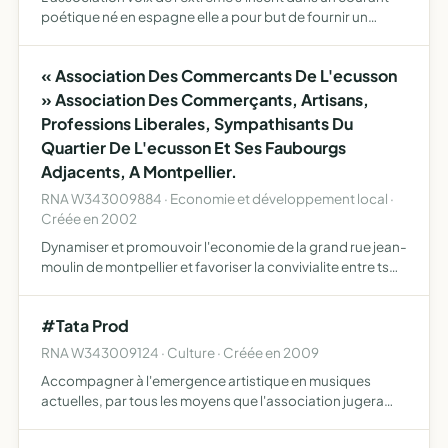
poétique né en espagne elle a pour but de fournir un
cadre de réflexion et d'expression en utilisant la poésie, la
littérature et les arts en général et de propose…
« Association Des Commercants De L'ecusson
» Association Des Commerçants, Artisans,
Professions Liberales, Sympathisants Du
Quartier De L'ecusson Et Ses Faubourgs
Adjacents, A Montpellier.
RNA W343009884 · Economie et développement local ·
Créée en 2002
Dynamiser et promouvoir l'economie de la grand rue jean-
moulin de montpellier et favoriser la convivialite entre ts
les professionnels ds un esprit apolitique
#Tata Prod
RNA W343009124 · Culture · Créée en 2009
Accompagner à l'emergence artistique en musiques
actuelles, par tous les moyens que l'association jugera
nécessaire (accompagnement à la création, à la scène, à
la résidence, à la production scénique et