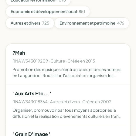
Economie et développement local
· 851
Autres et divers
· 725
Environnement et patrimoine
· 476
?Mah
RNA W343019209 · Culture · Créée en 2015
Promotion des musiques électroniques et de ses acteurs
en Languedoc-Roussillon l'association organise des
évènements artistiques et culturels, s'implique dans la
programmation et la médiatisation de la scène dans les
' Aux Arts Etc... '
lieu…
RNA W343018364 · Autres et divers · Créée en 2002
Organiser, promouvoir par tous moyens appropries la
diffusion et la realisation d'evenements culturels en france
et a l'etranger
' Grain D'image '