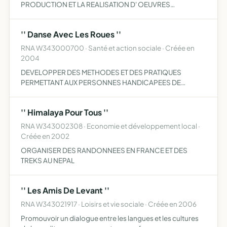
PRODUCTION ET LA REALISATION D' OEUVRES
ORIGINALES OU ADAPTEES A DES FINS DE DIFFUSIONS
'' Danse Avec Les Roues ''
RNA W343000700 · Santé et action sociale · Créée en
2004
DEVELOPPER DES METHODES ET DES PRATIQUES
PERMETTANT AUX PERSONNES HANDICAPEES DE
DANSER AVEC DES VALIDES OU HANDICAPEES, ET DE
PROMOUVOIR LA PRATIQUE DE CES METHODES SOUS
'' Himalaya Pour Tous ''
DIFFERENTS ASPECTS (SOCIAUX ARTISTIQUES
CULTURELS …
RNA W343002308 · Economie et développement local ·
Créée en 2002
ORGANISER DES RANDONNEES EN FRANCE ET DES
TREKS AU NEPAL
'' Les Amis De Levant ''
RNA W343021917 · Loisirs et vie sociale · Créée en 2006
Promouvoir un dialogue entre les langues et les cultures