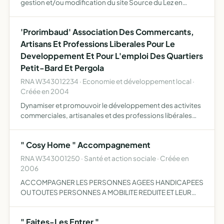
gestion et/ou modification du site Source du Lez en
amont et aval et bassin versant, pédagogie et
communication écologique
'Prorimbaud' Association Des Commercants,
Artisans Et Professions Liberales Pour Le
Developpement Et Pour L'emploi Des Quartiers
Petit-Bard Et Pergola
RNA W343012234 · Economie et développement local ·
Créée en 2004
Dynamiser et promouvoir le développement des activites
commerciales, artisanales et des professions libérales
des quartiers Petit-Bard, Pergola, alco, avenue de
Lodève et Paul Rimbaud valoriser l'environnement
" Cosy Home " Accompagnement
économique …
RNA W343001250 · Santé et action sociale · Créée en
2006
ACCOMPAGNER LES PERSONNES AGEES HANDICAPEES
OU TOUTES PERSONNES A MOBILITE REDUITE ET LEUR
APPORTER EN CAS DE BESOIN UNE AIDE A DOMICILE
" Faites-Les Entrer "