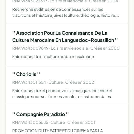
RNA W343022697 · Loisirs et vie sociale · Créée en 2004
Recherche et diffusion de connaissances sur les
traditions et l'histoire juives (culture, théologie, histoire,
folklore, etc)
'' Association Pour La Connaissance De La
Culture Marocaine En Languedoc-Roussillon ''
RNA W343009849 · Loisirs et vie sociale · Créée en 2000
Faire connaitre la culture arabo musulmane
'' Choriolis ''
RNA W343011554 · Culture · Créée en 2002
Faire connaitre et promouvoir la musique ancienne et
classique sous ses formes vocales et instrumentales
'' Compagnie Paradizio ''
RNA W343005585 · Culture · Créée en 2001
PROMOTION DU THEATRE ET DU CINEMA PAR LA