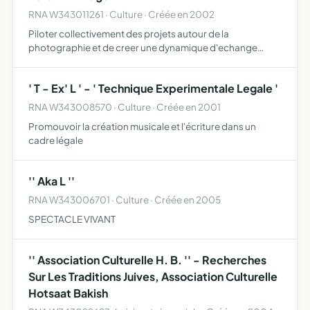
RNA W343011261 · Culture · Créée en 2002
Piloter collectivement des projets autour de la
photographie et de creer une dynamique d'echange
culturelle sans frontieres et promouvoir l'art
photographique
' T - Ex' L ' - ' Technique Experimentale Legale '
RNA W343008570 · Culture · Créée en 2001
Promouvoir la création musicale et l'écriture dans un
cadre légale
'' Aka L ''
RNA W343006701 · Culture · Créée en 2005
SPECTACLE VIVANT
'' Association Culturelle H. B. '' - Recherches
Sur Les Traditions Juives, Association Culturelle
Hotsaat Bakish