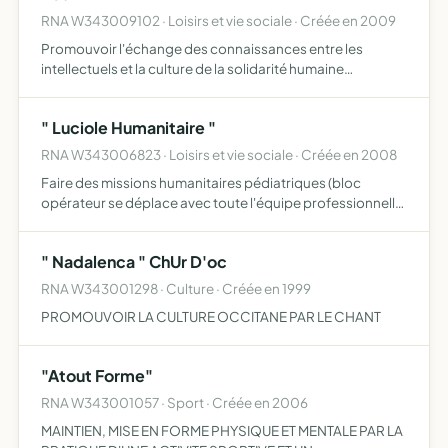
RNA W343009102 · Loisirs et vie sociale · Créée en 2009
Promouvoir l'échange des connaissances entre les
intellectuels et la culture de la solidarité humaine
encourager l'inter-culturalité et le partage des
connaissances acquérir l'art de la communication à
" Luciole Humanitaire "
travers l'échange d…
RNA W343006823 · Loisirs et vie sociale · Créée en 2008
Faire des missions humanitaires pédiatriques (bloc
opérateur se déplace avec toute l'équipe professionnelle
necessaire) former des médecins de chirurgie pédiatrique
spécialisée dans une chirurgie automatisée sur des sujet…
" Nadalenca " ChUr D'oc
RNA W343001298 · Culture · Créée en 1999
PROMOUVOIR LA CULTURE OCCITANE PAR LE CHANT
"Atout Forme"
RNA W343001057 · Sport · Créée en 2006
MAINTIEN, MISE EN FORME PHYSIQUE ET MENTALE PAR LA