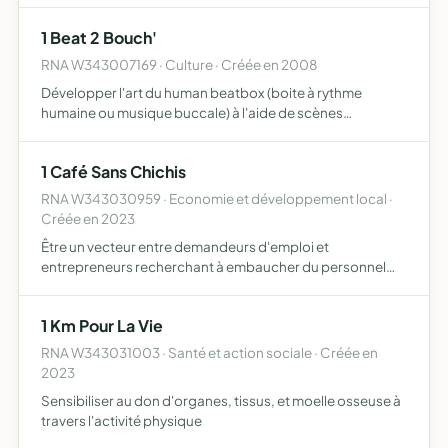
1 Beat 2 Bouch'
RNA W343007169 · Culture · Créée en 2008
Développer l'art du human beatbox (boite à rythme
humaine ou musique buccale) à l'aide de scènes
régulières et d'ateliers pédagogiques pouvant aboutir à
des représentations à Montpellier et dans le grand Sud
1 Café Sans Chichis
RNA W343030959 · Economie et développement local ·
Créée en 2023
Être un vecteur entre demandeurs d'emploi et
entrepreneurs recherchant à embaucher du personnel
notamment dans les secteurs en tension en organisant
des rencontres directes, en face à face, sans cv, autour
1 Km Pour La Vie
d'un café dans …
RNA W343031003 · Santé et action sociale · Créée en
2023
Sensibiliser au don d'organes, tissus, et moelle osseuse à
travers l'activité physique