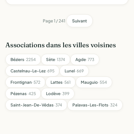
recherche la cordination le conseil en méthodologie et les
mises en oeuvre asociées
Page 1 / 241
Suivant
Associations dans les villes voisines
Béziers
· 2254
Sète
· 1374
Agde
· 773
Castelnau-Le-Lez
· 695
Lunel
· 669
Frontignan
· 572
Lattes
· 561
Mauguio
· 554
Pézenas
· 425
Lodève
· 399
Saint-Jean-De-Védas
· 374
Palavas-Les-Flots
· 324