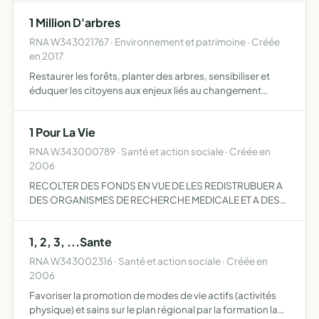
1 Million D'arbres
RNA W343021767 · Environnement et patrimoine · Créée
en 2017
Restaurer les forêts, planter des arbres, sensibiliser et
éduquer les citoyens aux enjeux liés au changement
climatique, à la préservation de l'environnement, de la
biodiversité, à la valorisation du vivant, des arbres et…
1 Pour La Vie
RNA W343000789 · Santé et action sociale · Créée en
2006
RECOLTER DES FONDS EN VUE DE LES REDISTRUBUER A
DES ORGANISMES DE RECHERCHE MEDICALE ET A DES
HOPITAUX AFIN D AMELIORER LES SEJOURS DES
ENFANTS HOSPITALISES
1, 2, 3, ...Sante
RNA W343002316 · Santé et action sociale · Créée en
2006
Favoriser la promotion de modes de vie actifs (activités
physique) et sains sur le plan régional par la formation la