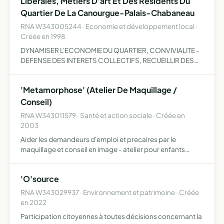
Libérales, Metiers D'art Et Des Résidents Du
Quartier De La Canourgue-Palais-Chabaneau
RNA W343005244 · Economie et développement local ·
Créée en 1998
DYNAMISER L'ECONOMIE DU QUARTIER, CONVIVIALITE -
DEFENSE DES INTERETS COLLECTIFS, RECUEILLIR DES
FONDS DE TOUTE NATURE
'Metamorphose' (Atelier De Maquillage /
Conseil)
RNA W343011579 · Santé et action sociale · Créée en
2003
Aider les demandeurs d'emploi et precaires par le
maquillage et conseil en image - atelier pour enfants
(carnaval, halloween)
'O'source
RNA W343029937 · Environnement et patrimoine · Créée
en 2022
Participation citoyennes à toutes décisions concernant la