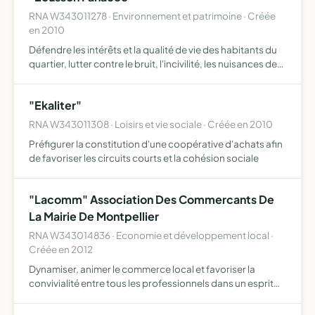
RNA W343011278 · Environnement et patrimoine · Créée
en 2010
Défendre les intérêts et la qualité de vie des habitants du
quartier, lutter contre le bruit, l'incivilité, les nuisances de
tout ordre, protéger l'environnement, le patrimoine, faire
respecter les droits des habitants-ci…
"Ekaliter"
RNA W343011308 · Loisirs et vie sociale · Créée en 2010
Préfigurer la constitution d'une coopérative d'achats afin
de favoriser les circuits courts et la cohésion sociale
"Lacomm" Association Des Commercants De
La Mairie De Montpellier
RNA W343014836 · Economie et développement local ·
Créée en 2012
Dynamiser, animer le commerce local et favoriser la
convivialité entre tous les professionnels dans un esprit
apolitique assurer et organiser la défense des intérêt
collectifs des commerçants, artisans et professions libé…