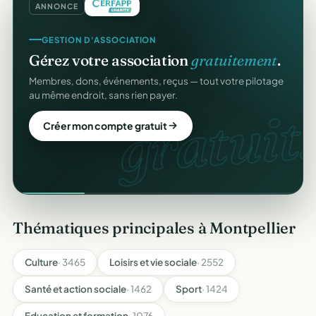
ANNONCE
GESTION D'ASSOCIATION
Gérez votre association
gratuitement
.
Membres, dons, événements, reçus — tout votre pilotage
au même endroit, sans rien payer.
gratuit.
Créer mon compte gratuit
Thématiques principales à Montpellier
Culture
· 3465
Loisirs et vie sociale
· 2552
Santé et action sociale
· 1462
Sport
· 1424
Education et formation
· 1076