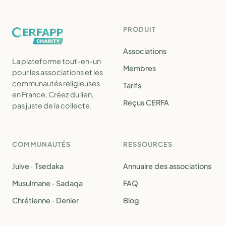
PRODUIT
Associations
La plateforme tout-en-un
Membres
pour les associations et les
communautés religieuses
Tarifs
en France. Créez du lien,
Reçus CERFA
pas juste de la collecte.
COMMUNAUTÉS
RESSOURCES
Juive · Tsedaka
Annuaire des associations
Musulmane · Sadaqa
FAQ
Chrétienne · Denier
Blog