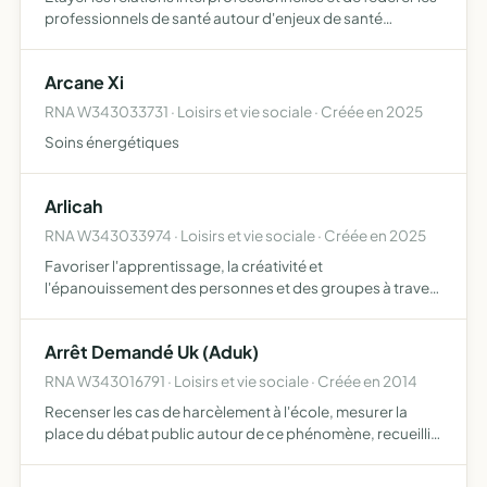
professionnels de santé autour d'enjeux de santé
communs, pour améliorer la prise en charge des patients
dans des logiques d'efficiences professionnelles, organ…
Arcane Xi
RNA W343033731 · Loisirs et vie sociale · Créée en 2025
Soins énergétiques
Arlicah
RNA W343033974 · Loisirs et vie sociale · Créée en 2025
Favoriser l'apprentissage, la créativité et
l'épanouissement des personnes et des groupes à travers
des projets éducatifs, culturels, sociaux, artistiques et
professionnels
Arrêt Demandé Uk (Aduk)
RNA W343016791 · Loisirs et vie sociale · Créée en 2014
Recenser les cas de harcèlement à l'école, mesurer la
place du débat public autour de ce phénomène, recueillir
les témoignages des victimes et dialoguer avec les
acteurs locaux au Royaume-Uni