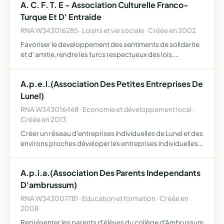
A. C. F. T. E - Association Culturelle Franco-
Turque Et D' Entraide
RNA W343016285 · Loisirs et vie sociale · Créée en 2002
Favoriser le developpement des sentiments de solidarite
et d' amitie,rendre les turcs respectueux des lois,
organiser des cours aux jeunes turcs
A.p.e.l.(Association Des Petites Entreprises De
Lunel)
RNA W343016468 · Economie et développement local ·
Créée en 2013
Créer un réseau d'entreprises individuelles de Lunel et des
environs proches déveloper les entreprises individuelles
avec l'organisation de diverses manifestations (type salon
à thème, expo, etc)
A.p.i.a.(Association Des Parents Independants
D'ambrussum)
RNA W343007781 · Education et formation · Créée en
2008
Représenter les parents d'élèves du collège d'Ambrussum