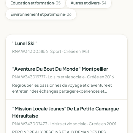
Education et formation
· 35
Autres et divers
· 34
Environnement et patrimoine
· 26
' Lunel Ski '
RNA W343003856 · Sport · Créée en 1981
"Aventure Du Bout Du Monde" Montpellier
RNA W343019777 · Loisirs et vie sociale · Créée en 2016
Regrouper les passionnes de voyage et d'aventure et
entretenir des échanges partager expériences et
informations tisser des liens entre les voyageurs,
encourager le voyage dans le respect des pays traverses
"Mission Locale Jeunes"De La Petite Camargue
Héraultaise
RNA W343007473 · Loisirs et vie sociale · Créée en 2001
REPONDRE AUX BESOINS ET AUX DEMANDES DES