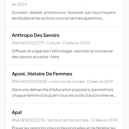
en 2024
Soutenir, réaliser, promouvoir, favoriser, par tous moyens
les études et les actions concernant les questions
agroécologiques et agroéconomiques tant en France
qu'à l'étranger Faire des propositions de réflexions et
Anthropo Des Savoirs
d'act…
RNA W343027771 · Culture · Créée en 2020
Diffuser et vulgariser l'ethnologie, valoriser et conserver
des savoirs et savoir-faire
Aponi, Histoire De Femmes
RNA W443009628 · Loisirs et vie sociale · Créée en 2019
Dans une démarche d'éducation populaire, permettre à
chaque femme d'acquérir tous les outils d'autonomie vers
une vie plus épanouie et consciente organisation
d'événements, de conférences, animation, de cercles de
Apsl
femme, …
RNA W343022776 · Santé et action sociale · Créée en 2018
Étayer les relations interprofessionnelles et de fédérer les