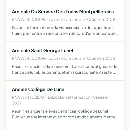
projet encore plus ambitieux
Amicale Du Service Des Trains Montpellierains
RNA W343010095 · Loisirs et vie sociale · Créée en 2009
Favoriser l'animation et la vie associative des agents de
trains permettre la rencontre en dehors d'un contexte de
travail apprendre à mieux se connaître entre agents et
leurs familles amener un certain nombre d'activités…
Amicale Saint George Lunel
RNA W343001096 · Loisirs et vie sociale · Créée en 2006
Réunir les anciens du mouvement des scouts et guides de
france de lunel, les parents et amis qui souhaitent rester
en contact de maintenir un lien fraternel et faciliter les
relations entre adulte ayant pratique le scouti…
Ancien Collège De Lunel
RNA W343028701 · Education et formation · Créée en
2021
Réunir les anciens élèves de l'ancien collège de Lunel
Publier un site internet avec photos et documents Mettre
à jour ce site et travailler sur la recherche de documents
(particuliers et archives) Rechercher et publier d…