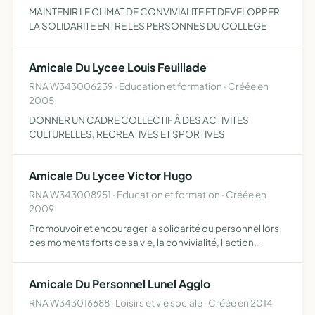
MAINTENIR LE CLIMAT DE CONVIVIALITE ET DEVELOPPER
LA SOLIDARITE ENTRE LES PERSONNES DU COLLEGE
Amicale Du Lycee Louis Feuillade
RNA W343006239 · Education et formation · Créée en
2005
DONNER UN CADRE COLLECTIF Â DES ACTIVITES
CULTURELLES, RECREATIVES ET SPORTIVES
Amicale Du Lycee Victor Hugo
RNA W343008951 · Education et formation · Créée en
2009
Promouvoir et encourager la solidarité du personnel lors
des moments forts de sa vie, la convivialité, l'action
culturelle en rassemblant tous les personnels travaillant
ou ayant travaillé au lycée
Amicale Du Personnel Lunel Agglo
RNA W343016688 · Loisirs et vie sociale · Créée en 2014