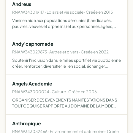
Andreus
RNA W343019117 · Loisirs et vie sociale · Créée en 2015
Venir en aide aux populations démunies (handicapés,
pauvres, veuves et orphelins) et aux personnes âgées,
seules et isolées l'association peut aussi organiser des
opérations commerciales destinées à fournir les
Andy'capnomade
ressources…
RNA W343029873 · Autres et divers · Créée en 2022
Soutenir l'inclusion dans le milieu sportif et vie quotidienne
créer, renforcer, diversifier le lien social, échanger,
partager, en allant à la rencontre des familles d'enfants,
d'ados et jeunes majeur en situation de han…
Angels Academie
RNA W343000024 · Culture · Créée en 2006
ORGANISER DES EVENEMENTS MANIFESTATIONS DANS
TOUT CE QUI SE RAPPORTE AU DOMAINE DE LA MODE
LOOK PHOTO DEFILE DANSE ET EVENEMENTIELS AFIN DE
CONCRETISER L APPRENTISSAGE DES ADHERENTS
Anthropique
POUR LEUR PERMETTRE D ACQUERIR DES BASE…
RNA W343032466 · Environnement et patrimoine · Créée