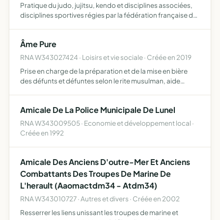
Pratique du judo, jujitsu, kendo et disciplines associées,
disciplines sportives régies par la fédération française de
judo, jujitsu, kendo et disciplines associées (F.F.J.D.A.) et
d'une façon complémentaire éventuellemen…
Âme Pure
RNA W343027424 · Loisirs et vie sociale · Créée en 2019
Prise en charge de la préparation et de la mise en bière
des défunts et défuntes selon le rite musulman, aide
organisationnelle et ou financière aux familles
endeuillées, visite du malade, mise en place de formation
Amicale De La Police Municipale De Lunel
avec …
RNA W343009505 · Economie et développement local ·
Créée en 1992
Amicale Des Anciens D'outre-Mer Et Anciens
Combattants Des Troupes De Marine De
L'herault (Aaomactdm34 - Atdm34)
RNA W343010727 · Autres et divers · Créée en 2002
Resserrer les liens unissant les troupes de marine et