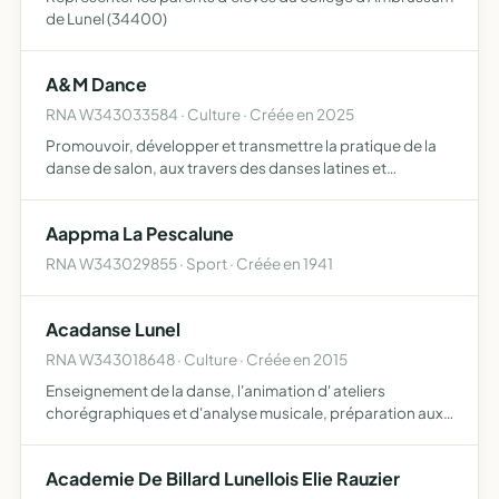
de Lunel (34400)
A&M Dance
RNA W343033584 · Culture · Créée en 2025
Promouvoir, développer et transmettre la pratique de la
danse de salon, aux travers des danses latines et
standards, auprès de tous les publics, sans distinction
d'age, de niveau ou capacité physique et mentale
Aappma La Pescalune
favoriser …
RNA W343029855 · Sport · Créée en 1941
Acadanse Lunel
RNA W343018648 · Culture · Créée en 2015
Enseignement de la danse, l'animation d' ateliers
chorégraphiques et d'analyse musicale, préparation aux
concours, mise en scène de spectacles, échanges
culturels inter-associations
Academie De Billard Lunellois Elie Rauzier