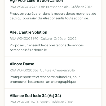
Agir Pour Lunel Et Son Canton
RNA W343014946 · Loisirs et vie sociale · Créée en 2012
Proposer et préparer, dans la mesure de ses moyens et de
ceux qui pourraient lui être consentis toute action de
nature à rassembler et informer sur toutes les questions
touchant à la qualité de vie à Lunel et dans son can…
Aile, L'autre Solution
RNA W343003690 · Culture · Créée en 2002
Proposer un ensemble de prestations de services
personnalisés à domicile
Alinora Danse
RNA W343020386 · Culture · Créée en 2016
Pratique sportive et rencontre culturelles, pour
promouvoir la danse et l'art chorégraphique
Alliance Sud Judo 34 (Asj 34)
RNA W343007670 · Sport · Créée en 2008