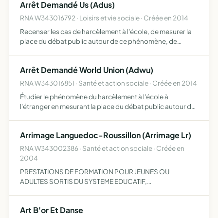
Arrêt Demandé Us (Adus)
RNA W343016792 · Loisirs et vie sociale · Créée en 2014
Recenser les cas de harcèlement à l'école, de mesurer la
place du débat public autour de ce phénomène, de
recueillir les témoignages des victimes et de dialoguer
avec les acteurs locaux aux États-Unis
Arrêt Demandé World Union (Adwu)
RNA W343016851 · Santé et action sociale · Créée en 2014
Étudier le phénomène du harcèlement à l'école à
l'étranger en mesurant la place du débat public autour de
ce phénomène et de dialoguer avec les acteurs locaux
dans l'optique d'échanges d'expériences permanents
Arrimage Languedoc-Roussillon (Arrimage Lr)
avec l'appu…
RNA W343002386 · Santé et action sociale · Créée en
2004
PRESTATIONS DE FORMATION POUR JEUNES OU
ADULTES SORTIS DU SYSTEME EDUCATIF,
APPRENTISSAGE PROFESSIONNEL, ALPHABETISATION -
ORGANISER DES SEJOURS A THEMES
Art B'or Et Danse