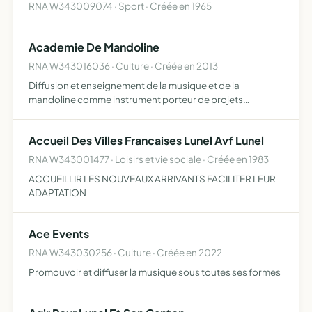
RNA W343009074 · Sport · Créée en 1965
Academie De Mandoline
RNA W343016036 · Culture · Créée en 2013
Diffusion et enseignement de la musique et de la
mandoline comme instrument porteur de projets
pédagogiques et artistiques
Accueil Des Villes Francaises Lunel Avf Lunel
RNA W343001477 · Loisirs et vie sociale · Créée en 1983
ACCUEILLIR LES NOUVEAUX ARRIVANTS FACILITER LEUR
ADAPTATION
Ace Events
RNA W343030256 · Culture · Créée en 2022
Promouvoir et diffuser la musique sous toutes ses formes