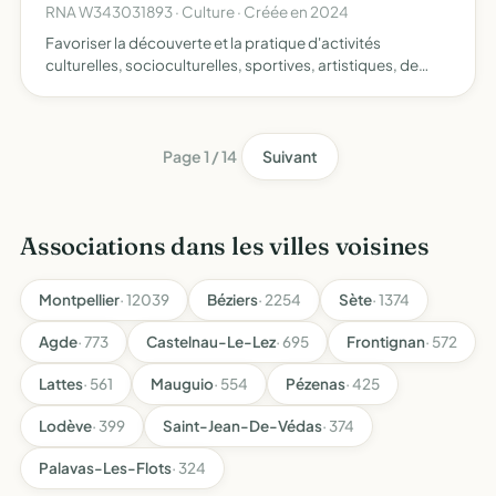
RNA W343031893 · Culture · Créée en 2024
Favoriser la découverte et la pratique d'activités
culturelles, socioculturelles, sportives, artistiques, de
formation, de développement personnel et d'arts du
bien-être
Page 1 / 14
Suivant
Associations dans les villes voisines
Montpellier
· 12039
Béziers
· 2254
Sète
· 1374
Agde
· 773
Castelnau-Le-Lez
· 695
Frontignan
· 572
Lattes
· 561
Mauguio
· 554
Pézenas
· 425
Lodève
· 399
Saint-Jean-De-Védas
· 374
Palavas-Les-Flots
· 324