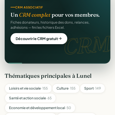
CRM ASSOCIATIF
Un
CRM complet
pour vos membres.
Fiches donateurs, historique des dons, relances,
adhésions — fini les fichiers Excel.
CRM.
Découvrir le CRM gratuit
Thématiques principales à Lunel
Loisirs et vie sociale
· 155
Culture
· 155
Sport
· 149
Santé et action sociale
· 65
Economie et développement local
· 50