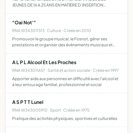
JEUNES DE 16 A 25 ANS EN MATIERE D' INSERTION
SOCIALE ET PROFESSIONNELLE
"Oai Not'"
RNA W343011313 · Culture · Créée en 2010
Promouvoir le groupe musical, le Fosnot, gérer ses
prestations et organiser des évènements musicaux et
festifs
A L P L Alcool Et Les Proches
RNA W343011657 · Santé et action sociale · Créée en 1997
Apporter aide aux personnes en difficulté avec l'alcool et
à leur entourage familial, professionnel et social
A S P T T Lunel
RNA W343005910 · Sport · Créée en 1975
Pratique des activités physiques, sportives et culturelles