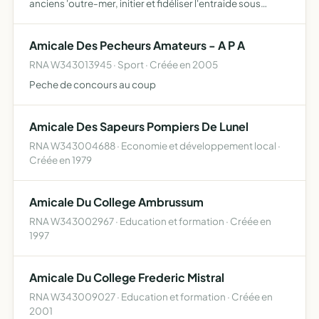
anciens 'outre-mer, initier et fidéliser l'entraide sous
toutes ses formes
Amicale Des Pecheurs Amateurs - A P A
RNA W343013945 · Sport · Créée en 2005
Peche de concours au coup
Amicale Des Sapeurs Pompiers De Lunel
RNA W343004688 · Economie et développement local ·
Créée en 1979
Amicale Du College Ambrussum
RNA W343002967 · Education et formation · Créée en
1997
Amicale Du College Frederic Mistral
RNA W343009027 · Education et formation · Créée en
2001