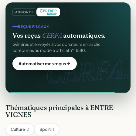
ANNONCE
REÇUS FISCAUX
Vos reçus
CERFA
automatiques.
Générés et envoyés à vos donateurs en un clic,
conformes au modèle officiel n°11580.
CERFA.
Automatiser mes reçus
Thématiques principales à ENTRE-
VIGNES
Culture
· 2
Sport
· 1