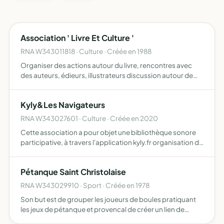
Association ' Livre Et Culture '
RNA W343011818 · Culture · Créée en 1988
Organiser des actions autour du livre, rencontres avec
des auteurs, édieurs, illustrateurs discussion autour de
livres participation à des prix littéraires proposer d'autres
activites culturelles conferences, concerts, vi…
Kyly&Les Navigateurs
RNA W343027601 · Culture · Créée en 2020
Cette association a pour objet une bibliothèque sonore
participative, à travers l'application kyly.fr organisation de
voyages, de séjours, de journées découvertes
l'enregistrement des voix de personnes majeures et
Pétanque Saint Christolaise
mineure…
RNA W343029910 · Sport · Créée en 1978
Son but est de grouper les joueurs de boules pratiquant
les jeux de pétanque et provencal de créer un lien de
camaraderie entre eux, d'organiser des concours, de