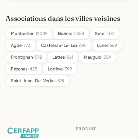
faire de ce sport un jeu sain et amical
Associations dans les villes voisines
Montpellier
· 12039
Béziers
· 2254
Sète
· 1374
Agde
· 773
Castelnau-Le-Lez
· 695
Lunel
· 669
Frontignan
· 572
Lattes
· 561
Mauguio
· 554
Pézenas
· 425
Lodève
· 399
Saint-Jean-De-Védas
· 374
PRODUIT