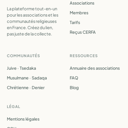
Associations
La plateforme tout-en-un
Membres
pour les associations et les
communautés religieuses
Tarifs
en France. Créez du lien,
Reçus CERFA
pas juste de la collecte.
COMMUNAUTÉS
RESSOURCES
Juive · Tsedaka
Annuaire des associations
Musulmane · Sadaqa
FAQ
Chrétienne · Denier
Blog
LÉGAL
Mentions légales