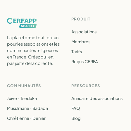
PRODUIT
Associations
La plateforme tout-en-un
Membres
pour les associations et les
communautés religieuses
Tarifs
en France. Créez du lien,
Reçus CERFA
pas juste de la collecte.
COMMUNAUTÉS
RESSOURCES
Juive · Tsedaka
Annuaire des associations
Musulmane · Sadaqa
FAQ
Chrétienne · Denier
Blog