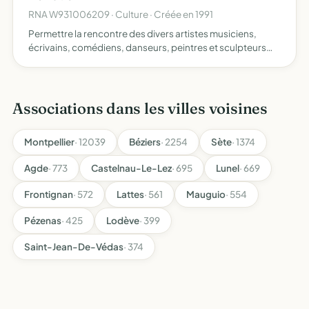
RNA W931006209 · Culture · Créée en 1991
Permettre la rencontre des divers artistes musiciens,
écrivains, comédiens, danseurs, peintres et sculpteurs
produire et proposer la création de performances
plastiques et musicales, spectacles musicaux,
expositions, ains…
Associations dans les villes voisines
Montpellier
· 12039
Béziers
· 2254
Sète
· 1374
Agde
· 773
Castelnau-Le-Lez
· 695
Lunel
· 669
Frontignan
· 572
Lattes
· 561
Mauguio
· 554
Pézenas
· 425
Lodève
· 399
Saint-Jean-De-Védas
· 374