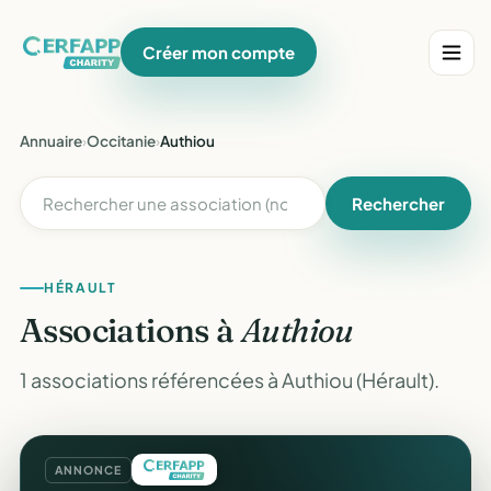
Créer mon compte
Annuaire
›
Occitanie
›
Authiou
Rechercher
HÉRAULT
Associations à
Authiou
1 associations référencées à Authiou (Hérault).
ANNONCE