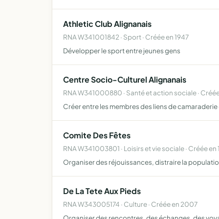
Athletic Club Alignanais
RNA W341001842 · Sport · Créée en 1947
Développer le sport entre jeunes gens
Centre Socio-Culturel Alignanais
RNA W341000880 · Santé et action sociale · Créée
Créer entre les membres des liens de camaraderie gr
Comite Des Fêtes
RNA W341003801 · Loisirs et vie sociale · Créée en
Organiser des réjouissances, distraire la population
De La Tete Aux Pieds
RNA W343005174 · Culture · Créée en 2007
Organiser des rencontres, des échanges, des voyage