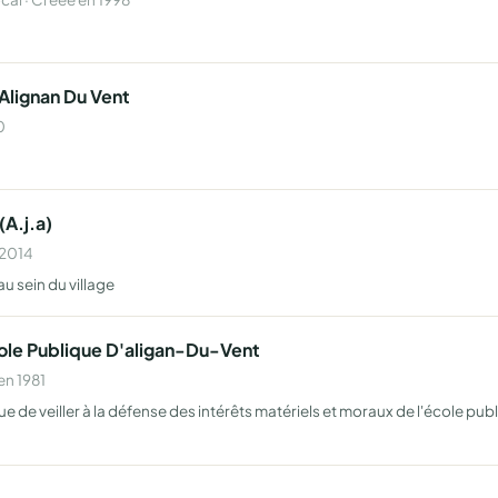
Alignan Du Vent
0
(A.j.a)
 2014
au sein du village
cole Publique D'aligan-Du-Vent
en 1981
 de veiller à la défense des intérêts matériels et moraux de l'école publi