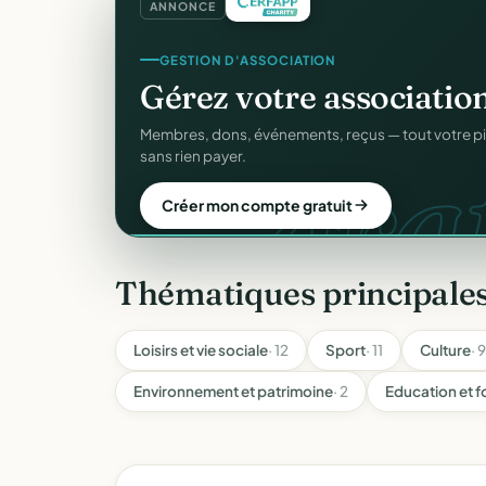
ANNONCE
SITE WEB
Votre site web d'associ
Une page publique élégante et un site de collecte, 
Sans webmaster.
Créer mon site gratuit
Thématiques principale
Loisirs et vie sociale
· 12
Sport
· 11
Culture
· 9
Environnement et patrimoine
· 2
Education et 