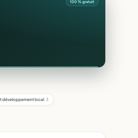
100 % gratuit
t développement local
· 3