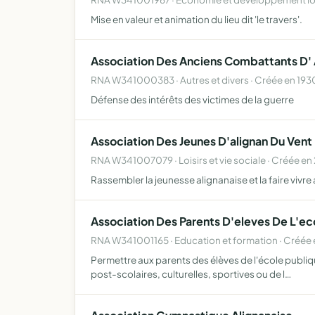
Mise en valeur et animation du lieu dit 'le travers'.
Association Des Anciens Combattants D' 
RNA W341000383 · Autres et divers · Créée en 193
Défense des intérêts des victimes de la guerre
Association Des Jeunes D'alignan Du Vent 
RNA W341007079 · Loisirs et vie sociale · Créée en
Rassembler la jeunesse alignanaise et la faire vivre 
Association Des Parents D'eleves De L'e
RNA W341001165 · Education et formation · Créée 
Permettre aux parents des élèves de l'école publique
post-scolaires, culturelles, sportives ou de l…