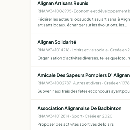
Alignan Artisans Reunis
RNA W341006995 · Economie et développement loc
Fédérer les acteurs locaux du tissu artisanal à Ali
artisans locaux, échanger sur les évolutions, les…
Alignan Solidarité
RNA W341014216 · Loisirs et vie sociale · Créée en
Organisation d'activités diverses, telles que lot
Amicale Des Sapeurs Pompiers D' Alignan
RNA W341002787 · Autres et divers · Créée en 1978
Subvenir aux frais des fetes et concours ayant pou
Association Alignanaise De Badbinton
RNA W341012814 · Sport · Créée en 2020
Proposer des activités sportives de loisirs