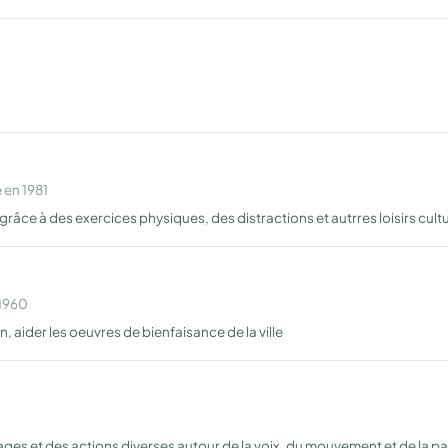
 en 1981
âce à des exercices physiques, des distractions et autrres loisirs cult
 1960
, aider les oeuvres de bienfaisance de la ville
s et des actions diverses autour de la voix, du mouvement et de la par