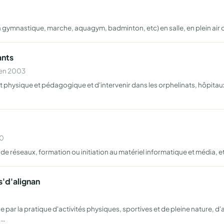
la gymnastique, marche, aquagym, badminton, etc) en salle, en plein air 
ants
 en 2003
nt physique et pédagogique et d'intervenir dans les orphelinats, hôpita
10
e réseaux, formation ou initiation au matériel informatique et média, e
s'd'alignan
e par la pratique d'activités physiques, sportives et de pleine nature, d'
u…