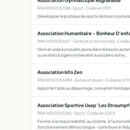
Association Gymnastique Alignanaise
RNA W341007188 · Sport · Créée en 1901
Développer la pratique de sports de loisirs (outre 
Association Humanitaire - Bonheur D'enf
RNA W341004617 · Santé et action sociale · Créée
Venir en aide à un public jeune dans le besoin auta
ou en état d'urgence intervenir aussi dans notre…
Association Info Zen
RNA W341004484 · Autres et divers · Créée en 20
Apporter l'aide au dépannage, conseil et montage d
Association Sportive Usep 'Les Stroumpf
RNA W341003346 · Sport · Créée en 2004
Former à la responsabilité, au civisme, à l'autonomi
fonctionnement démocratique - contribuer à l'éd