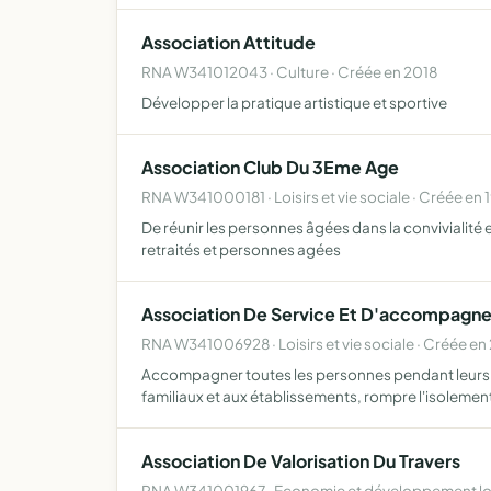
Association Attitude
RNA W341012043 · Culture · Créée en 2018
Développer la pratique artistique et sportive
Association Club Du 3Eme Age
RNA W341000181 · Loisirs et vie sociale · Créée en 
De réunir les personnes âgées dans la convivialité et 
retraités et personnes agées
Association De Service Et D'accompagne
RNA W341006928 · Loisirs et vie sociale · Créée en
Accompagner toutes les personnes pendant leurs d
familiaux et aux établissements, rompre l'isolement
Association De Valorisation Du Travers
RNA W341001967 · Economie et développement loc