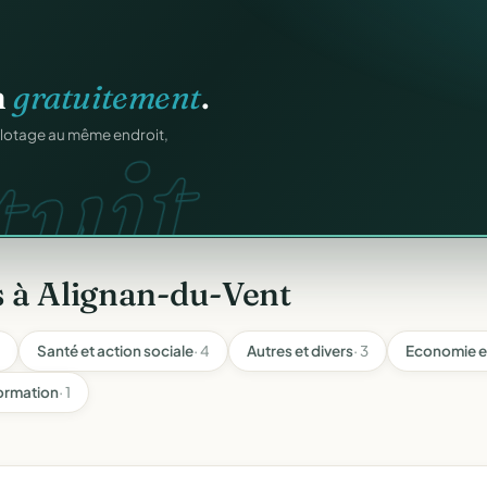
ation
offert
.
web.
prêts en cinq minutes.
s à Alignan-du-Vent
Santé et action sociale
· 4
Autres et divers
· 3
Economie e
formation
· 1