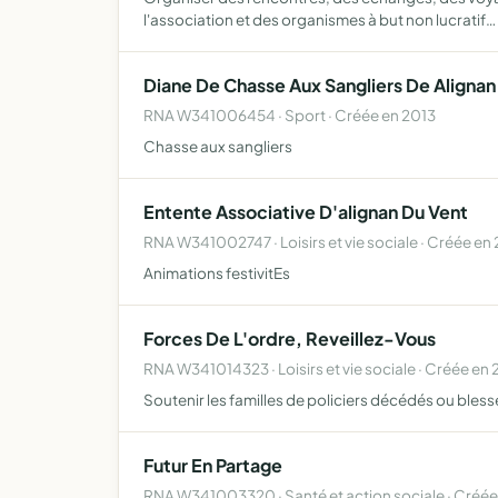
l'association et des organismes à but non lucratif…
Diane De Chasse Aux Sangliers De Alignan
RNA W341006454 · Sport · Créée en 2013
Chasse aux sangliers
Entente Associative D'alignan Du Vent
RNA W341002747 · Loisirs et vie sociale · Créée e
Animations festivitEs
Forces De L'ordre, Reveillez-Vous
RNA W341014323 · Loisirs et vie sociale · Créée en
Soutenir les familles de policiers décédés ou blessé
Futur En Partage
RNA W341003320 · Santé et action sociale · Créé