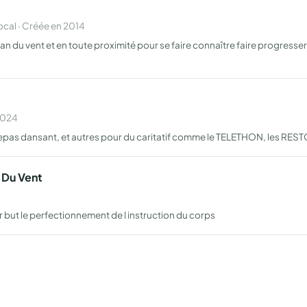
al · Créée en 2014
gnan du vent et en toute proximité pour se faire connaître faire progress
 2024
o, repas dansant, et autres pour du caritatif comme le TELETHON, les R
 Du Vent
r but le perfectionnement de l instruction du corps