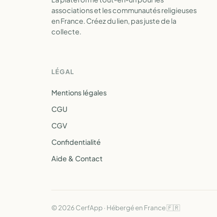
associations et les communautés religieuses
en France. Créez du lien, pas juste de la
collecte.
LÉGAL
Mentions légales
CGU
CGV
Confidentialité
Aide & Contact
© 2026 CerfApp · Hébergé en France 🇫🇷