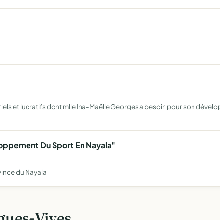
riels et lucratifs dont mlle Ina-Maëlle Georges a besoin pour son déve
loppement Du Sport En Nayala"
vince du Nayala
gues-Vives