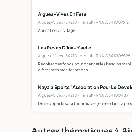
Aigues-Vives En Fete
Aigues-Vives · 34210 · Hérault · RNA W341007612
Animation du village
Les Reves D'ina-Maelle
Aigues-Vives · 34210 · Hérault · RNA W341006596
Récolter des fonds pour financer les besoins maté
différentes manifestations
Nayala Sports "Association Pour Le Deve
Aigues-Vives · 34210 · Hérault · RNA W341004891
Développer le sport auprès des jeunes dans la pro
Autres thématiques à Ai