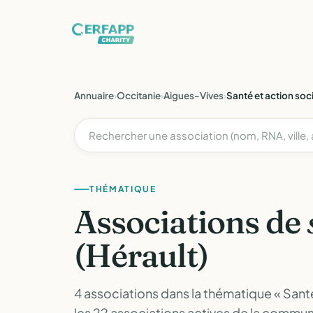
Annuaire
›
Occitanie
›
Aigues-Vives
›
Santé et action soc
THÉMATIQUE
Associations de
(Hérault)
4 associations dans la thématique « Santé 
les 22 associations actives de la comm