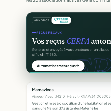
ANNONCE
COLLECTE DE DONS
REÇUS FISCAUX
Collectez des dons
en l
Vos reçus
CERFA
autom
d
CER
Campagnes, paiement sécurisé, reçu fiscal insta
Générés et envoyés à vos donateurs en un clic, c
donateur. 100 % gratuit.
officiel n°11580.
Lancer ma collecte
Automatiser mes reçus
Mamavives
Aigues-Vives · 34210 · Hérault · RNA W341008008
Gestion et mise à disposition d'une habitation et s
dans une Maison d'Assistantes Maternelles