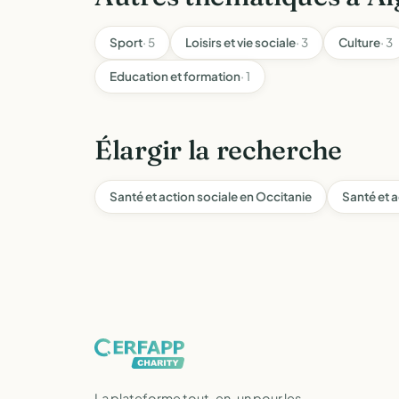
Sport
· 5
Loisirs et vie sociale
· 3
Culture
· 3
Education et formation
· 1
Élargir la recherche
Santé et action sociale en Occitanie
Santé et a
La plateforme tout-en-un pour les