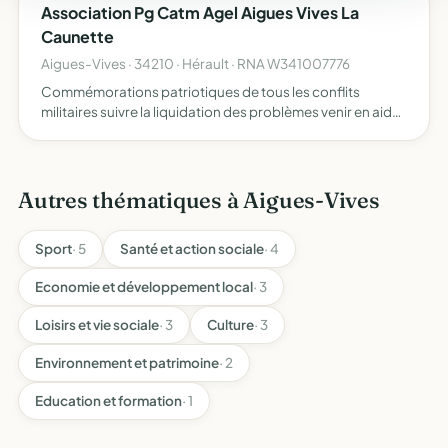
Association Pg Catm Agel Aigues Vives La
Caunette
Aigues-Vives · 34210 · Hérault · RNA W341007776
Commémorations patriotiques de tous les conflits
militaires suivre la liquidation des problèmes venir en aide
à ses adhérents en général et plus spécialement aux
familles en cas de décès ou maladie maintenir le contact
en…
Autres thématiques à Aigues-Vives
Sport
· 5
Santé et action sociale
· 4
Economie et développement local
· 3
Loisirs et vie sociale
· 3
Culture
· 3
Environnement et patrimoine
· 2
Education et formation
· 1