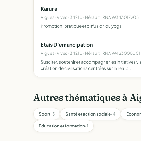
Karuna
Aigues-Vives · 34210 · Hérault · RNA W343017205
Promotion, pratique et diffusion du yoga
Etais D'emancipation
Aigues-Vives · 34210 · Hérault · RNA W423005001
Susciter, soutenir et accompagner les initiatives v
création de civilisations centrées sur la réalis…
Autres thématiques à Ai
Sport
· 5
Santé et action sociale
· 4
Econom
Education et formation
· 1