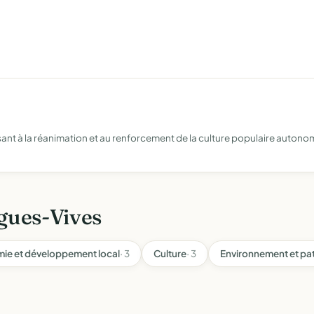
isant à la réanimation et au renforcement de la culture populaire autonom
gues-Vives
ie et développement local
· 3
Culture
· 3
Environnement et pa