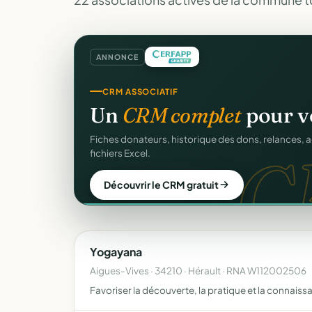
ANNONCE
CRM ASSOCIATIF
COLLECTE DE DONS
Un
CRM complet
pour v
Collectez des dons
en l
d
C
Fiches donateurs, historique des dons, relances, a
Campagnes, paiement sécurisé, reçu fiscal insta
fichiers Excel.
donateur. 100 % gratuit.
Découvrir le CRM gratuit
Lancer ma collecte
Yogayana
Aigues-Vives · 34210 · Hérault · RNA W112002506
Favoriser la découverte, la pratique et la connaissa