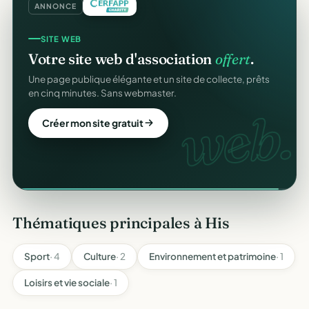
ANNONCE
SITE WEB
COLLECTE DE DONS
Votre site web d'association
offert
.
Collectez des dons
en ligne
.
Une page publique élégante et un site de collecte, prêts
Campagnes, paiement sécurisé, reçu fiscal instantané
en cinq minutes. Sans webmaster.
pour chaque donateur. 100 % gratuit.
web.
dons
Créer mon site gratuit
Lancer ma collecte
Thématiques principales à His
Sport
· 4
Culture
· 2
Environnement et patrimoine
· 1
Loisirs et vie sociale
· 1