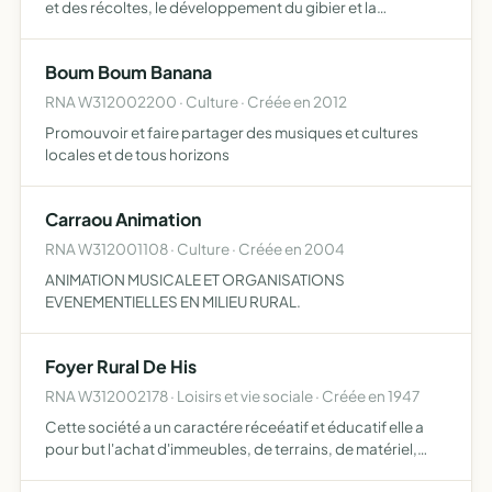
et des récoltes, le développement du gibier et la
destruction des animaux nuisibles, la répression du
braconnage, l'éducation cynégétique de ses membres et
Boum Boum Banana
en g…
RNA W312002200 · Culture · Créée en 2012
Promouvoir et faire partager des musiques et cultures
locales et de tous horizons
Carraou Animation
RNA W312001108 · Culture · Créée en 2004
ANIMATION MUSICALE ET ORGANISATIONS
EVENEMENTIELLES EN MILIEU RURAL.
Foyer Rural De His
RNA W312002178 · Loisirs et vie sociale · Créée en 1947
Cette société a un caractére réceéatif et éducatif elle a
pour but l'achat d'immeubles, de terrains, de matériel,
pouvant permettre l'éducation, l'information technique et