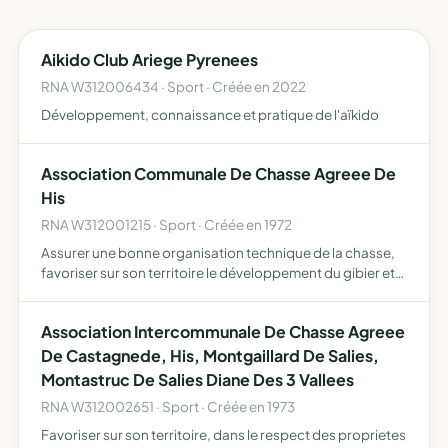
Aikido Club Ariege Pyrenees
RNA W312006434 · Sport · Créée en 2022
Développement, connaissance et pratique de l'aïkido
Association Communale De Chasse Agreee De
His
RNA W312001215 · Sport · Créée en 1972
Assurer une bonne organisation technique de la chasse,
favoriser sur son territoire le développement du gibier et
de la faune sauvage dans le respect d'un véritable
équilibre agro-sylvo-cynégétique, l'éducation
Association Intercommunale De Chasse Agreee
cynégétiqu…
De Castagnede, His, Montgaillard De Salies,
Montastruc De Salies Diane Des 3 Vallees
RNA W312002651 · Sport · Créée en 1973
Favoriser sur son territoire, dans le respect des proprietes