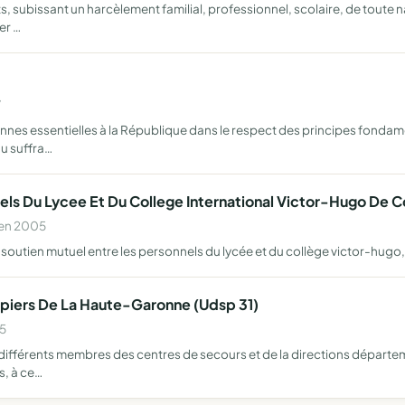
ubissant un harcèlement familial, professionnel, scolaire, de toute na
er …
7
iennes essentielles à la République dans le respect des principes fonda
u suffra…
els Du Lycee Et Du College International Victor-Hugo De 
 en 2005
t soutien mutuel entre les personnels du lycée et du collège victor-hugo, 
iers De La Haute-Garonne (Udsp 31)
05
s différents membres des centres de secours et de la directions départem
s, à ce…