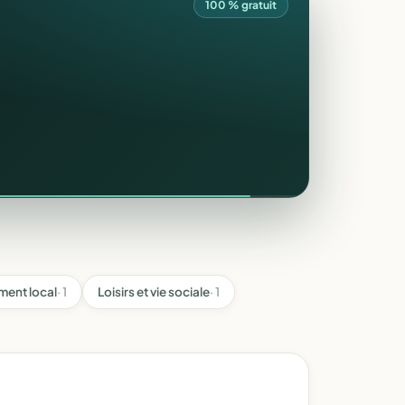
100 % gratuit
ent local
· 1
Loisirs et vie sociale
· 1