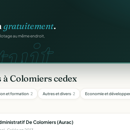
igne
.
n
gratuitement
.
ons.
tuit.
ntané pour chaque
ilotage au même endroit,
 à Colomiers cedex
on et formation
· 2
Autres et divers
· 2
Economie et développem
ministratif De Colomiers (Aurac)
l · Créée en 2013