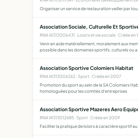
Organiser un service de restauration veiller par t
Association Sociale, Culturelle Et Sportive
RNA W313006431 · Loisirs et vie sociale · Créée en 
Venir en aide matériellement, moralement aux membr
possible dans les domaines sportifs, culturels ou 
Association Sportive Colomiers Habitat
RNA W313006262 · Sport · Créée en 2007
Promotion du sport au sein de la SA Colomiers Habit
homologuées pour les comités d'entreprises
Association Sportive Mazeres Aero Equi
RNA W313012685 · Sport · Créée en 2009
Faciliter la pratique de loisirs à caractère sportif