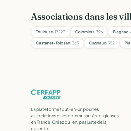
Associations dans les vil
Toulouse
· 17223
Colomiers
· 796
Blagnac
·
Castanet-Tolosan
· 365
Cugnaux
· 352
Pl
La plateforme tout-en-un pour les
associations et les communautés religieuses
en France. Créez du lien, pas juste de la
collecte.