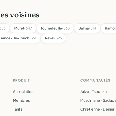
les voisines
 653
Muret
· 647
Tournefeuille
· 568
Balma
· 514
Ramon
aisance-Du-Touch
· 351
Revel
· 325
PRODUIT
COMMUNAUTÉS
Associations
Juive · Tsedaka
Membres
Musulmane · Sadaq
Tarifs
Chrétienne · Denier