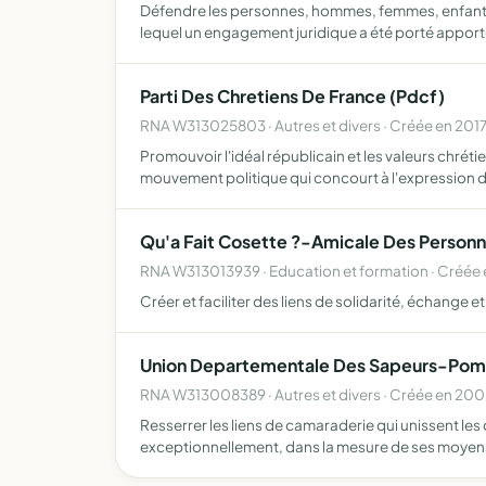
Défendre les personnes, hommes, femmes, enfants, s
lequel un engagement juridique a été porté apport
Parti Des Chretiens De France (Pdcf)
RNA W313025803 · Autres et divers · Créée en 201
Promouvoir l'idéal républicain et les valeurs chrét
mouvement politique qui concourt à l'expression d
Qu'a Fait Cosette ?-Amicale Des Personn
RNA W313013939 · Education et formation · Créée
Créer et faciliter des liens de solidarité, échange e
Union Departementale Des Sapeurs-Pomp
RNA W313008389 · Autres et divers · Créée en 20
Resserrer les liens de camaraderie qui unissent le
exceptionnellement, dans la mesure de ses moyen