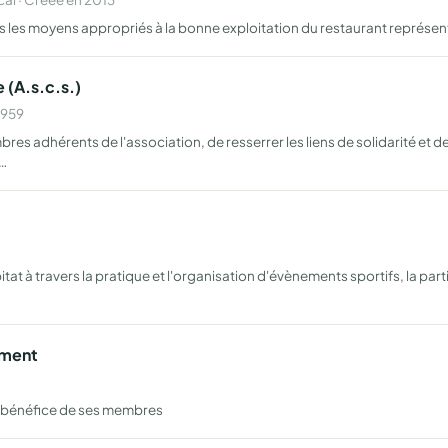
ous les moyens appropriés à la bonne exploitation du restaurant représe
 (A.s.c.s.)
1959
es adhérents de l'association, de resserrer les liens de solidarité et d
a…
at à travers la pratique et l'organisation d'évènements sportifs, la par
pment
 au bénéfice de ses membres