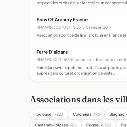
respect des droits de l'enfant créer un échange cu
Sons Of Archery France
RNA W863007054 · Sport · Créée en 2017
Association sportive de tir à l'arc loisir en France e
Terre D'albans
RNA W313021460 · Economie et développement loc
Faire découvrir le patrimoine et l'art a un public de
auprès de la culture),organisation de visite …
Associations dans les vil
Toulouse
· 17223
Colomiers
· 796
Blagnac
·
Castanet-Tolosan
· 365
Cugnaux
· 352
Pl