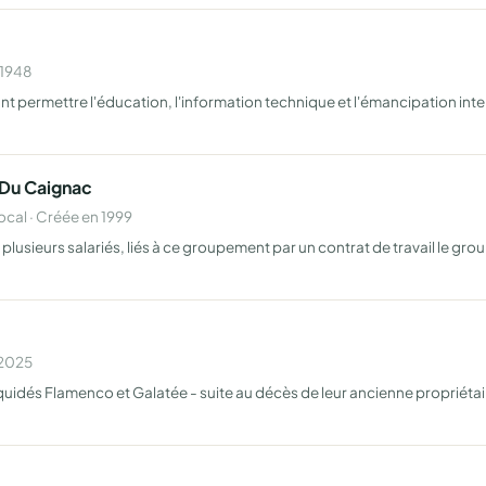
 1948
t permettre l'éducation, l'information technique et l'émancipation intell
Du Caignac
al · Créée en 1999
lusieurs salariés, liés à ce groupement par un contrat de travail le grou
 2025
quidés Flamenco et Galatée - suite au décès de leur ancienne propriétair