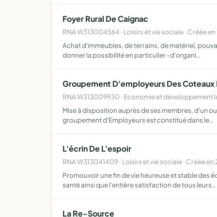
Foyer Rural De Caignac
RNA W313004564 · Loisirs et vie sociale · Créée en
Achat d'immeubles, de terrains, de matériel, pouvan
donner la possibilité en particulier -d'organi…
Groupement D'employeurs Des Coteaux 
RNA W313009930 · Economie et développement loc
Mise à disposition auprès de ses membres, d'un ou p
groupement d'Employeurs est constitué dans le…
L'écrin De L'espoir
RNA W313041409 · Loisirs et vie sociale · Créée en
Promouvoir une fin de vie heureuse et stable des é
santé ainsi que l'entière satisfaction de tous leurs…
La Re-Source