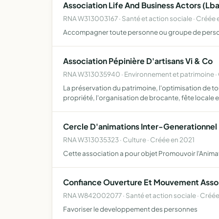
Association Life And Business Actors (Lba
RNA W313003167 · Santé et action sociale · Créée
Accompagner toute personne ou groupe de personne
Association Pépinière D'artisans Vi & Co
RNA W313035940 · Environnement et patrimoine ·
La préservation du patrimoine, l'optimisation de t
propriété, l'organisation de brocante, fête locale e
Cercle D'animations Inter-Generationnel 
RNA W313035323 · Culture · Créée en 2021
Cette association a pour objet Promouvoir l'Animation
Confiance Ouverture Et Mouvement Asso
RNA W842002077 · Santé et action sociale · Créé
Favoriser le developpement des personnes