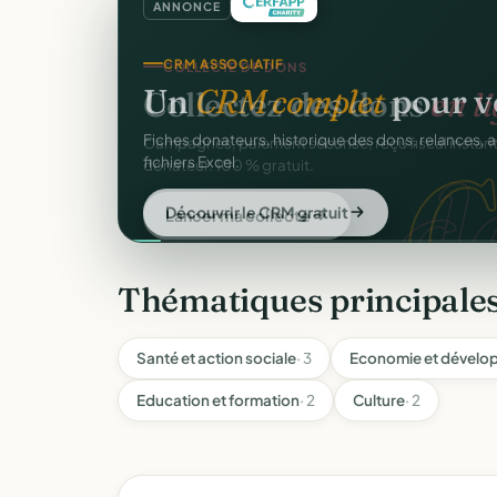
ANNONCE
CRM ASSOCIATIF
Un
CRM complet
pour v
C
Fiches donateurs, historique des dons, relances, a
fichiers Excel.
Découvrir le CRM gratuit
Thématiques principales
Santé et action sociale
· 3
Economie et dévelo
Education et formation
· 2
Culture
· 2