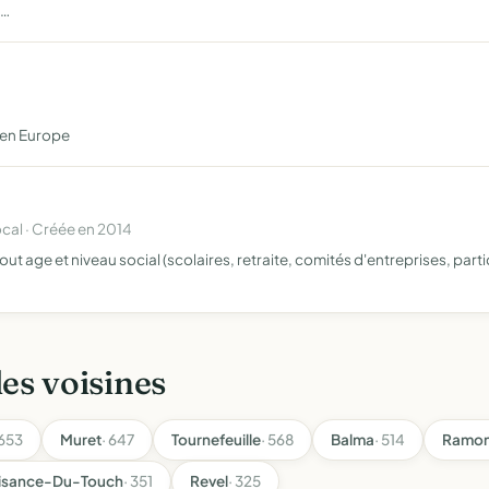
l…
t en Europe
al · Créée en 2014
 tout age et niveau social (scolaires, retraite, comités d'entreprises, par
les voisines
 653
Muret
· 647
Tournefeuille
· 568
Balma
· 514
Ramon
aisance-Du-Touch
· 351
Revel
· 325