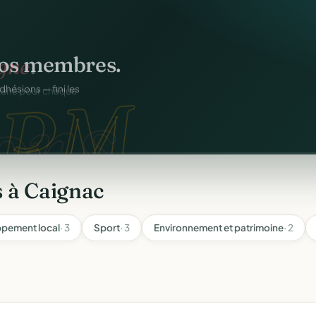
os membres.
RM.
dhésions — fini les
 à Caignac
ppement local
· 3
Sport
· 3
Environnement et patrimoine
· 2