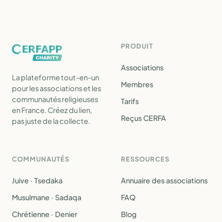
PRODUIT
Associations
La plateforme tout-en-un
Membres
pour les associations et les
communautés religieuses
Tarifs
en France. Créez du lien,
Reçus CERFA
pas juste de la collecte.
COMMUNAUTÉS
RESSOURCES
Juive · Tsedaka
Annuaire des associations
Musulmane · Sadaqa
FAQ
Chrétienne · Denier
Blog