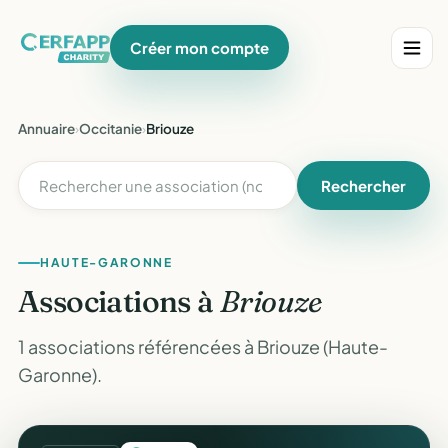
Créer mon compte
Annuaire
›
Occitanie
›
Briouze
Rechercher
HAUTE-GARONNE
Associations à
Briouze
1 associations référencées à Briouze (Haute-
Garonne).