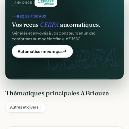
ANNONCE
REÇUS FISCAUX
Vos reçus
CERFA
automatiques.
Générés et envoyés à vos donateurs en un clic,
conformes au modèle officiel n°11580.
CERFA.
Automatiser mes reçus
Thématiques principales à Briouze
Autres et divers
· 1