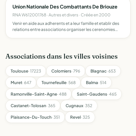
Union Nationale Des Combattants De Briouze
RNA W612001768 · Autres et divers · Créée en 2000
Venir en aide aux adherents et a leur famille et etablir des
relations entre associations organiser les cerenomies
commemoratives et participer aux manifestations
patriotiques
Associations dans les villes voisines
Toulouse
· 17223
Colomiers
· 796
Blagnac
· 653
Muret
· 647
Tournefeuille
· 568
Balma
· 514
Ramonville-Saint-Agne
· 488
Saint-Gaudens
· 465
Castanet-Tolosan
· 365
Cugnaux
· 352
Plaisance-Du-Touch
· 351
Revel
· 325