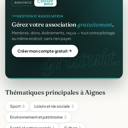
ANNONCE
COLLECTE DE DONS
GESTION D'ASSOCIATION
Collectez des dons
en ligne
.
Gérez votre association
gratuitement
.
Campagnes, paiement sécurisé, reçu fiscal instantané
Membres, dons, événements, reçus — tout votre pilotage
pour chaque donateur. 100 % gratuit.
au même endroit, sans rien payer.
dons
gratuit.
Lancer ma collecte
Créer mon compte gratuit
Thématiques principales à Aignes
Sport
· 5
Loisirs et vie sociale
· 2
Environnement et patrimoine
· 2
Santé et action sociale
· 1
Culture
· 1