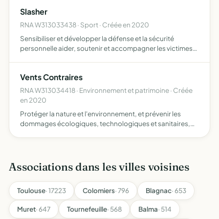
de nombreuses espèces d'oiseaux protégés, notamment
Slasher
de…
RNA W313033438 · Sport · Créée en 2020
Sensibiliser et développer la défense et la sécurité
personnelle aider, soutenir et accompagner les victimes
de violence, harcèlement et toutes formes de
discrimination permettre aux gens les plus dans le besoin
Vents Contraires
d'accéder…
RNA W313034418 · Environnement et patrimoine · Créée
en 2020
Protéger la nature et l'environnement, et prévenir les
dommages écologiques, technologiques et sanitaires,
notamment ceux liés au déploiement des Énergies
Renouvelables enr l'association s'assigne aussi comme
but de défen…
Associations dans les villes voisines
Toulouse
· 17223
Colomiers
· 796
Blagnac
· 653
Muret
· 647
Tournefeuille
· 568
Balma
· 514