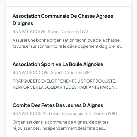
Association Communale De Chasse Agreee
D'aignes
RNA W311001195 · Sport · Créée en 1973
Assurer une bonne organisation technique de la chasse,
favoriser sur son territoire le développement du gibier et
de la faune sauvage dans le respect d'un véritable
équilibre agro-sylvo-cynégétique, l'éducation
Association Sportive La Boule Aignoise
cynégétiqu…
RNA W311000095 · Sport · Créée en 1982
PRATIQUE ET DEVELOPPEMENT DU SPORT BOULISTE.
RENFORCER LA SOLIDARITE DES HABITANTS PAR UN
ESPRIT SPORTIF.
Comite Des Fetes Des Jeunes D Aignes
RNA W311001542 · Loisirs et vie sociale · Créée en 1980
Organiser dans la commune de Aignes, de petites
réjouissances, indépendamment de la fête des
combattants, de la fête locale et de la fête des haricots