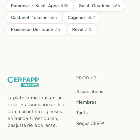
Ramonville-Saint-Agne
· 488
Saint-Gaudens
· 465
Castanet-Tolosan
· 365
Cugnaux
· 352
Plaisance-Du-Touch
· 351
Revel
· 325
PRODUIT
Associations
La plateforme tout-en-un
Membres
pour les associations et les
communautés religieuses
Tarifs
en France. Créez du lien,
Reçus CERFA
pas juste de la collecte.