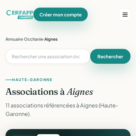
Créer mon compte
Annuaire
›
Occitanie
›
Aignes
Rechercher
HAUTE-GARONNE
Associations à
Aignes
11 associations référencées à Aignes (Haute-
Garonne).