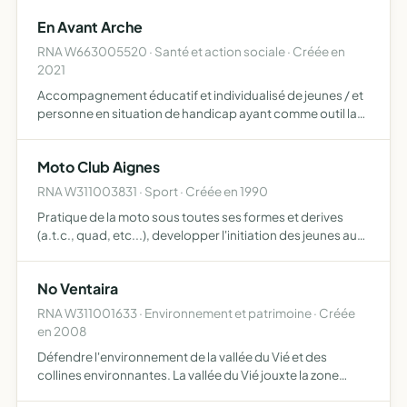
dont l'organisation est réservée à la municipalité
En Avant Arche
RNA W663005520 · Santé et action sociale · Créée en
2021
Accompagnement éducatif et individualisé de jeunes / et
personne en situation de handicap ayant comme outil la
médiation animale
Moto Club Aignes
RNA W311003831 · Sport · Créée en 1990
Pratique de la moto sous toutes ses formes et derives
(a.t.c., quad, etc...), developper l'initiation des jeunes au
pilotage, ce caractere educatif appliquera les consignes
de l'ufolep en termes pedagogique et technique
No Ventaira
RNA W311001633 · Environnement et patrimoine · Créée
en 2008
Défendre l'environnement de la vallée du Vié et des
collines environnantes. La vallée du Vié jouxte la zone
Natura 2000 de la Piège, lieu privilégié pour préservation