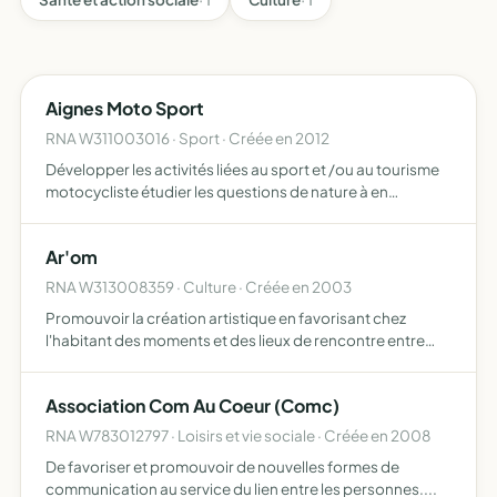
Aignes Moto Sport
RNA W311003016 · Sport · Créée en 2012
Développer les activités liées au sport et /ou au tourisme
motocycliste étudier les questions de nature à en
favoriser le développement offrir à ses membres un loisir
sportif et éducatif par l'apprentissage des activités …
Ar'om
RNA W313008359 · Culture · Créée en 2003
Promouvoir la création artistique en favorisant chez
l'habitant des moments et des lieux de rencontre entre
des artistes et des publics
Association Com Au Coeur (Comc)
RNA W783012797 · Loisirs et vie sociale · Créée en 2008
De favoriser et promouvoir de nouvelles formes de
communication au service du lien entre les personnes....