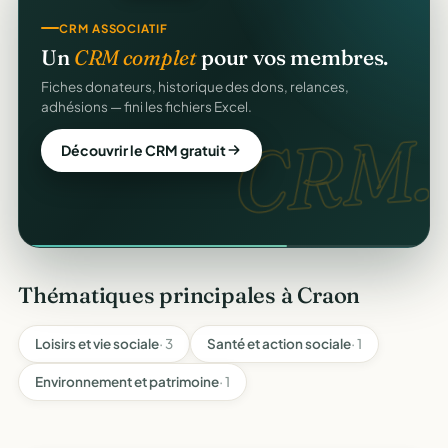
CRM ASSOCIATIF
Un
CRM complet
pour vos membres.
Fiches donateurs, historique des dons, relances,
adhésions — fini les fichiers Excel.
CRM.
Découvrir le CRM gratuit
Thématiques principales à Craon
Loisirs et vie sociale
· 3
Santé et action sociale
· 1
Environnement et patrimoine
· 1