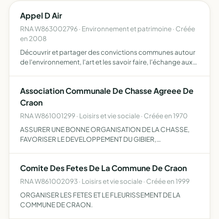
Appel D Air
RNA W863002796 · Environnement et patrimoine · Créée
en 2008
Découvrir et partager des convictions communes autour
de l'environnement, l'art et les savoir faire, l'échange aux
fins de réalisation du dit objet
Association Communale De Chasse Agreee De
Craon
RNA W861001299 · Loisirs et vie sociale · Créée en 1970
ASSURER UNE BONNE ORGANISATION DE LA CHASSE,
FAVORISER LE DEVELOPPEMENT DU GIBIER,
DESTRUCTION DE NUISIBLE, RESPECT DU PLAN DE
CHASSE, CONSERVATION DES HABITATS NATURELS,
Comite Des Fetes De La Commune De Craon
RESPECT DES PROPRIETES.
RNA W861002093 · Loisirs et vie sociale · Créée en 1999
ORGANISER LES FETES ET LE FLEURISSEMENT DE LA
COMMUNE DE CRAON.