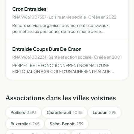
Cron Entraides
RNA W861007357 · Loisirs et vie sociale · Créée en 2022
Rendre service, organiser des moments conviviaux,
permettre aux personnes de la commune de se
rencontrer
Entraide Coups Durs De Craon
RNA W861002231 · Santé et action sociale · Créée en 2001
PERMETTRE LE FONCTIONNEMENT NORMAL D'UNE
EXPLOITATION AGRICOLE D'UN ADHERENT MALADE,
ACCIDENTE OU DECEDE PAR L'ORGANISATION D'UNE
ENTRAIDE POUR LES TRAVAUX LES PLUS URGENTS.
Associations dans les villes voisines
Poitiers
· 3393
Châtellerault
· 1045
Loudun
· 295
Buxerolles
· 265
Saint-Benoît
· 259