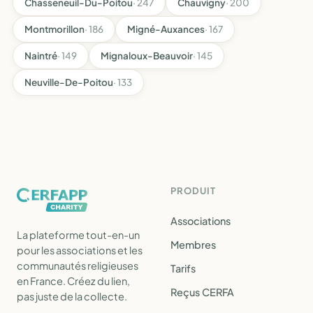
Chasseneuil-Du-Poitou
· 247
Chauvigny
· 200
Montmorillon
· 186
Migné-Auxances
· 167
Naintré
· 149
Mignaloux-Beauvoir
· 145
Neuville-De-Poitou
· 133
PRODUIT
Associations
La plateforme tout-en-un
Membres
pour les associations et les
communautés religieuses
Tarifs
en France. Créez du lien,
Reçus CERFA
pas juste de la collecte.