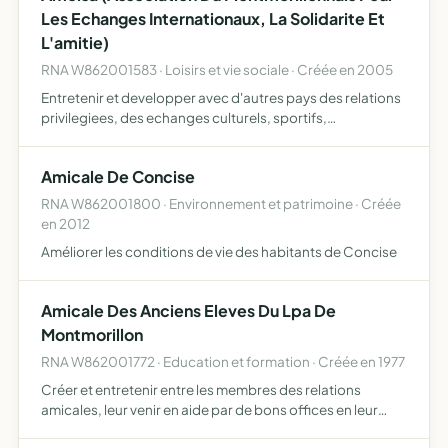
Les Echanges Internationaux, La Solidarite Et
L'amitie)
RNA W862001583 · Loisirs et vie sociale · Créée en 2005
Entretenir et developper avec d'autres pays des relations
privilegiees, des echanges culturels, sportifs,
sociaux,economiques de favoriser les echanges
scolaires et associatifs,l'appui technique,l'accueil en
Amicale De Concise
famille
RNA W862001800 · Environnement et patrimoine · Créée
en 2012
Améliorer les conditions de vie des habitants de Concise
Amicale Des Anciens Eleves Du Lpa De
Montmorillon
RNA W862001772 · Education et formation · Créée en 1977
Créer et entretenir entre les membres des relations
amicales, leur venir en aide par de bons offices en leur
indiquant des emplois ou des positions, des exploitations