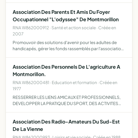
Association Des Parents Et Amis Du Foyer
Occupationnel "L'odyssee" De Montmorillon
RNA W862000912 · Santé et action sociale · Créée en
2007
Promouvoir des solutions d'avenir pour les adultes de
handicapés, gérer les fonds rassemblés par l'association
au bénéfice des adultes handicapés du foyer
occupationnel l'odyssée, aider la mise en place et
Association Des Personnels De L'agriculture A
organisation de…
Montmorillon.
RNA W862000481 · Education et formation · Créée en
1977
RESSERRER LES LIENS AMICAUX ET PROFESSIONNELS,
DEVELOPPER LA PRATIQUE DU SPORT, DES ACTIVITES
CULTURELLES ET DE LOISIRS, PROMOUVOIR L'ENTRAIDE
PARMI SES ADHERENTS TANT DANS LES DOMAINES
Association Des Radio-Amateurs Du Sud-Est
SOCIAUX QUE CULTURELS ET DE LOISIRS…
De La Vienne
RNA W862000993 · Loisirs et vie sociale · Créée en 1988