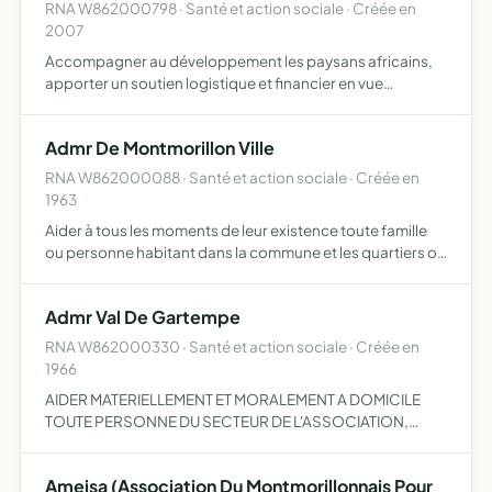
RNA W862000798 · Santé et action sociale · Créée en
2007
Accompagner au développement les paysans africains,
apporter un soutien logistique et financier en vue
d'accompagner la réalisation d'initiatives locales,
écouter, observer, cheminer et former des noyaux
Admr De Montmorillon Ville
familiaux, à la l…
RNA W862000088 · Santé et action sociale · Créée en
1963
Aider à tous les moments de leur existence toute famille
ou personne habitant dans la commune et les quartiers où
elle exerce son action
Admr Val De Gartempe
RNA W862000330 · Santé et action sociale · Créée en
1966
AIDER MATERIELLEMENT ET MORALEMENT A DOMICILE
TOUTE PERSONNE DU SECTEUR DE L'ASSOCIATION,
ETC...
Ameisa (Association Du Montmorillonnais Pour