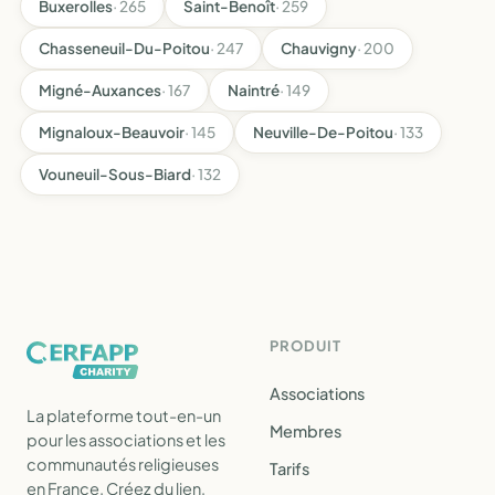
Buxerolles
· 265
Saint-Benoît
· 259
Chasseneuil-Du-Poitou
· 247
Chauvigny
· 200
Migné-Auxances
· 167
Naintré
· 149
Mignaloux-Beauvoir
· 145
Neuville-De-Poitou
· 133
Vouneuil-Sous-Biard
· 132
PRODUIT
Associations
La plateforme tout-en-un
Membres
pour les associations et les
communautés religieuses
Tarifs
en France. Créez du lien,