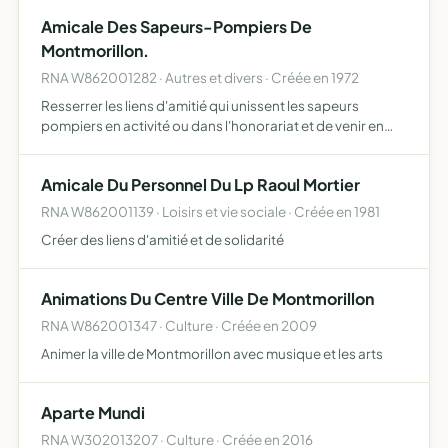
Amicale Des Sapeurs-Pompiers De
Montmorillon.
RNA W862001282 · Autres et divers · Créée en 1972
Resserrer les liens d'amitié qui unissent les sapeurs
pompiers en activité ou dans l'honorariat et de venir en
aide aux membres se trouvant dans une situation précaire
par suite de maladie ou à sa famille en cas de décès …
Amicale Du Personnel Du Lp Raoul Mortier
RNA W862001139 · Loisirs et vie sociale · Créée en 1981
Créer des liens d'amitié et de solidarité
Animations Du Centre Ville De Montmorillon
RNA W862001347 · Culture · Créée en 2009
Animer la ville de Montmorillon avec musique et les arts
Aparte Mundi
RNA W302013207 · Culture · Créée en 2016