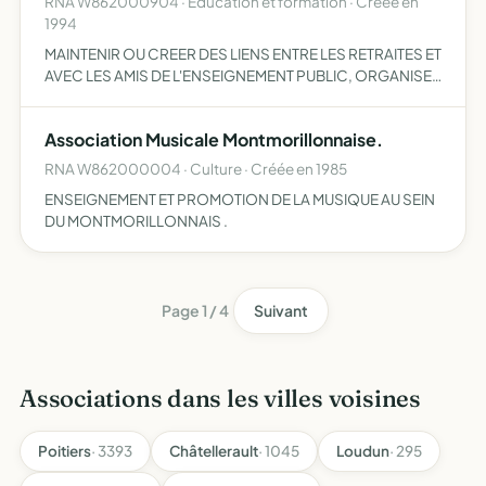
RNA W862000904 · Education et formation · Créée en
1994
MAINTENIR OU CREER DES LIENS ENTRE LES RETRAITES ET
AVEC LES AMIS DE L'ENSEIGNEMENT PUBLIC, ORGANISER
DES ACTIVITES CUL- TURELLES ET DE LOISIRS AU
BENEFICE DE SES MEMBRES DANS LE STRICT RESPECT
Association Musicale Montmorillonnaise.
DE LA LAICITE.
RNA W862000004 · Culture · Créée en 1985
ENSEIGNEMENT ET PROMOTION DE LA MUSIQUE AU SEIN
DU MONTMORILLONNAIS .
Page 1 / 4
Suivant
Associations dans les villes voisines
Poitiers
· 3393
Châtellerault
· 1045
Loudun
· 295