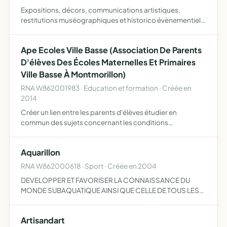
Expositions, décors, communications artistiques,
restitutions muséographiques et historico évènementiels,
organisation d'ateliers à visée pédagogique et
interventions artistiques, conceptions et réalisations,
Ape Ecoles Ville Basse (Association De Parents
vente d uvre…
D'élèves Des Écoles Maternelles Et Primaires
Ville Basse À Montmorillon)
RNA W862001983 · Education et formation · Créée en
2014
Créer un lien entre les parents d'élèves étudier en
commun des sujets concernant les conditions
d'enseignement et de proposer des axes d'améliorations
établir une collaboration avec les autorités scolaires,
Aquarillon
communales et …
RNA W862000618 · Sport · Créée en 2004
DEVELOPPER ET FAVORISER LA CONNAISSANCE DU
MONDE SUBAQUATIQUE AINSI QUE CELLE DE TOUS LES
SPORTS ET ACTIVITES SUBAQUATIQUE ET ANNEXES
Artisandart