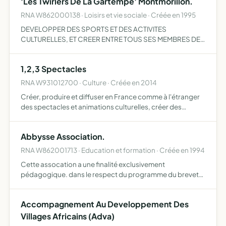
'Les Twirlers De La Gartempe' Montmorillon.
RNA W862000138 · Loisirs et vie sociale · Créée en 1995
DEVELOPPER DES SPORTS ET DES ACTIVITES
CULTURELLES, ET CREER ENTRE TOUS SES MEMBRES DES
LIENS D'AMITIE ET DE SOLIDARITE.
1,2,3 Spectacles
RNA W931012700 · Culture · Créée en 2014
Créer, produire et diffuser en France comme à l'étranger
des spectacles et animations culturelles, créer des
ateliers d'initiation à l'art dramatique et aux arts de la
magie (prestidigitation, illusionnisme), cirque, scul…
Abbysse Association.
RNA W862001713 · Education et formation · Créée en 1994
Cette assocation a une finalité exclusivement
pédagogique. dans le respect du programme du brevet
de technicien superieur assistant trilingue, a pour objet de
contribuer à la formation de ses membres développer les
Accompagnement Au Developpement Des
capaci…
Villages Africains (Adva)