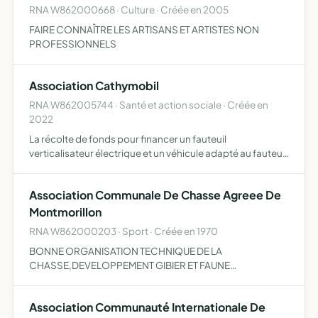
RNA W862000668 · Culture · Créée en 2005
FAIRE CONNAÎTRE LES ARTISANS ET ARTISTES NON
PROFESSIONNELS
Association Cathymobil
RNA W862005744 · Santé et action sociale · Créée en
2022
La récolte de fonds pour financer un fauteuil
verticalisateur électrique et un véhicule adapté au fauteuil
ainsi que les divers appareils nécessaires à une personne
lourdement handicapée
Association Communale De Chasse Agreee De
Montmorillon
RNA W862000203 · Sport · Créée en 1970
BONNE ORGANISATION TECHNIQUE DE LA
CHASSE,DEVELOPPEMENT GIBIER ET FAUNE
SAUVAGE,APPORTER LA CONTRIBUTION DES
CHASSEURS Â LA CONSERVATION HABITATS NATURELS
Association Communauté Internationale De
FAUNE ET FLORE SAUVAGES,COLLABORATION AVEC LE