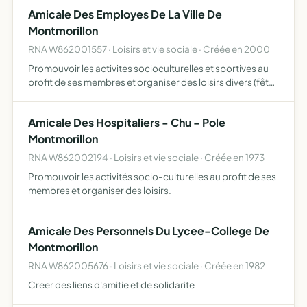
à acheter ou à affermer
Amicale Des Employes De La Ville De
Montmorillon
RNA W862001557 · Loisirs et vie sociale · Créée en 2000
Promouvoir les activites socioculturelles et sportives au
profit de ses membres et organiser des loisirs divers (fêtes
voyages concours) apporter aux amicalistes, conjoints et
enfants des aides eventuelles, secours d'urge…
Amicale Des Hospitaliers - Chu - Pole
Montmorillon
RNA W862002194 · Loisirs et vie sociale · Créée en 1973
Promouvoir les activités socio-culturelles au profit de ses
membres et organiser des loisirs.
Amicale Des Personnels Du Lycee-College De
Montmorillon
RNA W862005676 · Loisirs et vie sociale · Créée en 1982
Creer des liens d'amitie et de solidarite