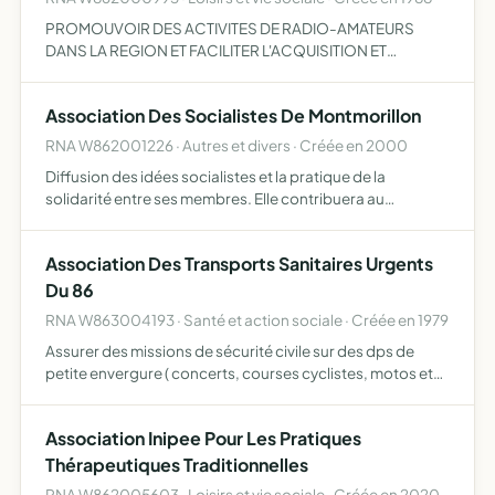
PROMOUVOIR DES ACTIVITES DE RADIO-AMATEURS
DANS LA REGION ET FACILITER L'ACQUISITION ET
L'UTILISATION EN COMMUN DE MATERIELS ET
INSTALLATIONS DESTINES A LA PRATIQUE DU RADIO-
Association Des Socialistes De Montmorillon
AMATEURISME.
RNA W862001226 · Autres et divers · Créée en 2000
Diffusion des idées socialistes et la pratique de la
solidarité entre ses membres. Elle contribuera au
développement de l'éducation civique et la lutte contre
l'injustice .
Association Des Transports Sanitaires Urgents
Du 86
RNA W863004193 · Santé et action sociale · Créée en 1979
Assurer des missions de sécurité civile sur des dps de
petite envergure ( concerts, courses cyclistes, motos et
automobiles, foires et tout événements culturels
Association Inipee Pour Les Pratiques
Thérapeutiques Traditionnelles
RNA W862005603 · Loisirs et vie sociale · Créée en 2020