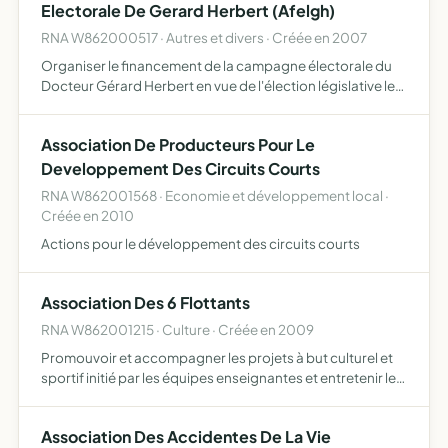
Electorale De Gerard Herbert (Afelgh)
RNA W862000517 · Autres et divers · Créée en 2007
Organiser le financement de la campagne électorale du
Docteur Gérard Herbert en vue de l'élection législative les
10 et 17 juin 2007
Association De Producteurs Pour Le
Developpement Des Circuits Courts
RNA W862001568 · Economie et développement local ·
Créée en 2010
Actions pour le développement des circuits courts
Association Des 6 Flottants
RNA W862001215 · Culture · Créée en 2009
Promouvoir et accompagner les projets à but culturel et
sportif initié par les équipes enseignantes et entretenir le
lien entre les 6 écoles catholiques et le collège du Sud Est
Vienne pour dynamiser le réseau
Association Des Accidentes De La Vie