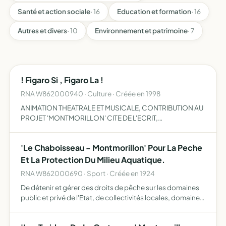
Santé et action sociale
· 16
Education et formation
· 16
Autres et divers
· 10
Environnement et patrimoine
· 7
! Figaro Si , Figaro La !
RNA W862000940 · Culture · Créée en 1998
ANIMATION THEATRALE ET MUSICALE, CONTRIBUTION AU
PROJET 'MONTMORILLON' CITE DE L'ECRIT,
VALORISATION DES RESSOURCES HUMAINES,
NATURELLES ET PATRIMONIALES DE LA REGION POITOU
'Le Chaboisseau - Montmorillon' Pour La Peche
CHARENTES
Et La Protection Du Milieu Aquatique.
RNA W862000690 · Sport · Créée en 1924
De détenir et gérer des droits de pêche sur les domaines
public et privé de l'Etat, de collectivités locales, domaines
privés de propriétaires, sur ses propres propriétés de
participer activement à la protection et à la s…