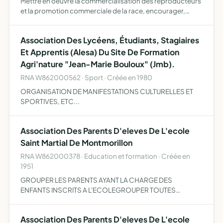
Mettre en oeuvre la commercialisation des reproducteurs
et la promotion commerciale de la race, encourager,
organiser la promotion et la publicité en faveur des
reproducteurs et des produits de la race, défendre les
Association Des Lycéens, Étudiants, Stagiaires
intér…
Et Apprentis (Alesa) Du Site De Formation
Agri'nature "Jean-Marie Bouloux" (Jmb).
RNA W862000562 · Sport · Créée en 1980
ORGANISATION DE MANIFESTATIONS CULTURELLES ET
SPORTIVES, ETC...
Association Des Parents D'eleves De L'ecole
Saint Martial De Montmorillon
RNA W862000378 · Education et formation · Créée en
1951
GROUPER LES PARENTS AYANT LA CHARGE DES
ENFANTS INSCRITS A L'ECOLEGROUPER TOUTES
ACTIVITES SUSCEPTIBLES D'APPORTER UN SOUTIEN
MORAL ET MATERIEL A L'ECOLE, AUX PARENTS ET AUX
Association Des Parents D'eleves De L'ecole
MAITRES, ET L'ENTENTE AVEC TOUTES ASSOCIATIONS …