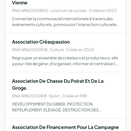
MONDE RURAL
Vienne
RNA W862005800 · Loisirs et vie sociale · Créée en 2023
Connecter la communauté internationale à travers des
événements culturels, promouvoir l'interaction culturelle
entre les membres de la communauté internationale,
encourager la compréhension et l'appréciation de la
Association Créaspassion
diversi…
RNA W862005908 · Culture · Créée en 2024
Regrouper un ensemble de créateurs et producteurs. elle
a pour rôle de gérer, d'organiser, informer et centraliser la
coordination du groupement de créateurs et de
producteurs
Association De Chasse Du Poirat Et De La
Groge.
RNA W862000818 · Sport · Créée en 1981
DEVELOPPEMENT DU GIBIER, PROTECTION,
REPEUPLEMENT, ELEVAGE, DESTRUCTION DES
NUISIBLES, REPRESSION DU BRACONNAGE ET
EXPLOITATIORATIONNELLE DE LA CHASSE .
Association De Financement Pour La Campagne