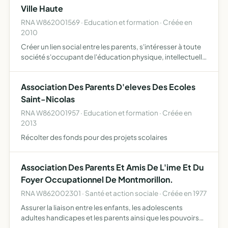
Ville Haute
RNA W862001569 · Education et formation · Créée en
2010
Créer un lien social entre les parents, s'intéresser à toute
société s'occupant de l'éducation physique, intellectuelle
ou artistique des élèves, organisation de manifestations
afin de récolter des fonds permettant le fin…
Association Des Parents D'eleves Des Ecoles
Saint-Nicolas
RNA W862001957 · Education et formation · Créée en
2013
Récolter des fonds pour des projets scolaires
Association Des Parents Et Amis De L'ime Et Du
Foyer Occupationnel De Montmorillon.
RNA W862002301 · Santé et action sociale · Créée en 1977
Assurer la liaison entre les enfants, les adolescents
adultes handicapes et les parents ainsi que les pouvoirs
publics, s'il y a lieu.