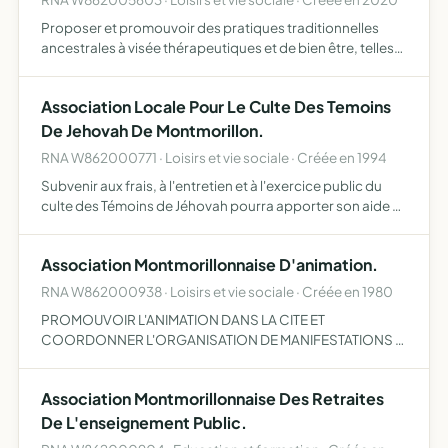
Proposer et promouvoir des pratiques traditionnelles
ancestrales à visée thérapeutiques et de bien être, telles
que les pratiques chamaniques et certaines pratiques de
yoga dans un cadre naturel de préférence pratiques ay…
Association Locale Pour Le Culte Des Temoins
De Jehovah De Montmorillon.
RNA W862000771 · Loisirs et vie sociale · Créée en 1994
Subvenir aux frais, à l'entretien et à l'exercice public du
culte des Témoins de Jéhovah pourra apporter son aide et
assistance à toute association poursuivant un objet
identique pourra acquérir, aliéner, louer ou constru…
Association Montmorillonnaise D'animation.
RNA W862000938 · Loisirs et vie sociale · Créée en 1980
PROMOUVOIR L'ANIMATION DANS LA CITE ET
COORDONNER L'ORGANISATION DE MANIFESTATIONS A
CARACTERE GENERAL EN SUSCITANT LA PARTICIPATION
ET LA CONCERTATION DE TOUTES ASSOCIATIONS ET EN
Association Montmorillonnaise Des Retraites
RASSEMBLANT LES MOYENS DE TOUTE NATURE Q…
De L'enseignement Public.