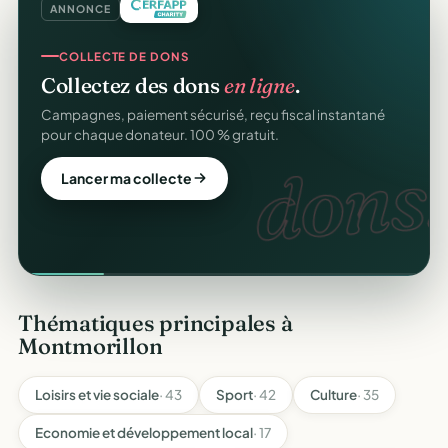
ANNONCE
COLLECTE DE DONS
Collectez des dons
en ligne
.
Campagnes, paiement sécurisé, reçu fiscal instantané
pour chaque donateur. 100 % gratuit.
dons.
Lancer ma collecte
Thématiques principales à
Montmorillon
Loisirs et vie sociale
· 43
Sport
· 42
Culture
· 35
Economie et développement local
· 17