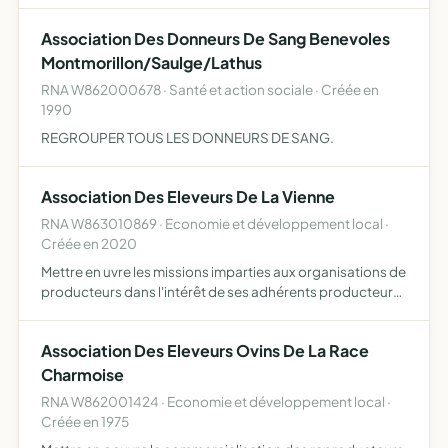
pour tous les anciens et nouveaux combattants entr…
Association Des Donneurs De Sang Benevoles
Montmorillon/Saulge/Lathus
RNA W862000678 · Santé et action sociale · Créée en
1990
REGROUPER TOUS LES DONNEURS DE SANG.
Association Des Eleveurs De La Vienne
RNA W863010869 · Economie et développement local ·
Créée en 2020
Mettre en uvre les missions imparties aux organisations de
producteurs dans l'intérêt de ses adhérents producteurs
de bovin viande et ovin viande dans le département de la
Vienne et les départements limitrophes
Association Des Eleveurs Ovins De La Race
Charmoise
RNA W862001424 · Economie et développement local ·
Créée en 1975