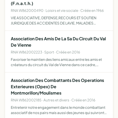
(F.n.a.t.h.)
RNA W862000490 · Loisirs et vie sociale · Créée en 1966
VIE ASSOCIATIVE, DEFENSE,RECOURS ET SOUTIEN
JURIDIQUE DES ACCIDENTES DE LAVIE, MALADIES
PROFESSIONNELLES, ACCIDENTS DU TRAVAIL ET DE
TRAJETS
Association Des Amis De La Sa Du Circuit Du Val
De Vienne
RNA W862002223 · Sport · Créée en 2016
Favoriser le maintien des liens amicaux entre les amis et
créateurs du circuit du Val de Vienne dans ce cadre,
l'association a notamment pour vocation de nouer et
maintenir les contacts entre les amis et créateurs du circ…
Association Des Combattants Des Operations
Exterieures (Opex) De
Montmorillon/Moulismes
RNA W862002185 · Autres et divers · Créée en 2016
Entretenir notre engagement dans le monde combattant
associatif de nos pairs mais aussi des jeunes qui suivront
pour défendre le droit à la reconnaissance et à réparation