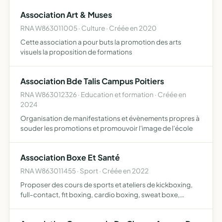
établissements spécialisés sous la forme d'accueil de
Association Art & Muses
jour, recens…
RNA W863011005 · Culture · Créée en 2020
Cette association a pour buts la promotion des arts
visuels la proposition de formations
Association Bde Talis Campus Poitiers
RNA W863012326 · Education et formation · Créée en
2024
Organisation de manifestations et évènements propres à
souder les promotions et promouvoir l'image de l'école
Association Boxe Et Santé
RNA W863011455 · Sport · Créée en 2022
Proposer des cours de sports et ateliers de kickboxing,
full-contact, fit boxing, cardio boxing, sweat boxe,
stretching, circuit training, sport santé, yoga, et toutes
autres activités sportives et bien être visant a dépl…