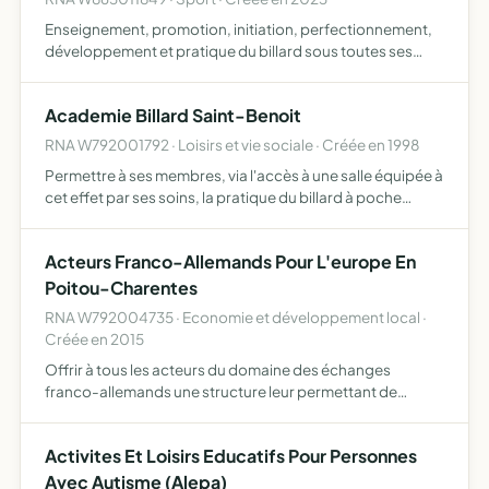
Enseignement, promotion, initiation, perfectionnement,
développement et pratique du billard sous toutes ses
formes organisation de manifestations et toutes les
activités s'y rapportant possibilité de participer à des
Academie Billard Saint-Benoit
cour…
RNA W792001792 · Loisirs et vie sociale · Créée en 1998
Permettre à ses membres, via l'accès à une salle équipée à
cet effet par ses soins, la pratique du billard à poche
snooker en complément à cette pratique, les membres de
l'académie billard Saint benoît souhaitant acquérir…
Acteurs Franco-Allemands Pour L'europe En
Poitou-Charentes
RNA W792004735 · Economie et développement local ·
Créée en 2015
Offrir à tous les acteurs du domaine des échanges
franco-allemands une structure leur permettant de
partager leurs expériences et leurs projets, afin de les
valoriser et les optimiser, de favoriser le développement
Activites Et Loisirs Educatifs Pour Personnes
de nou…
Avec Autisme (Alepa)