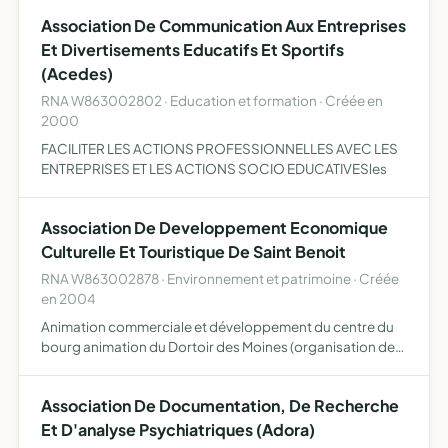
Association De Communication Aux Entreprises
Et Divertisements Educatifs Et Sportifs
(Acedes)
RNA W863002802 · Education et formation · Créée en
2000
FACILITER LES ACTIONS PROFESSIONNELLES AVEC LES
ENTREPRISES ET LES ACTIONS SOCIO EDUCATIVESles
Association De Developpement Economique
Culturelle Et Touristique De Saint Benoit
RNA W863002878 · Environnement et patrimoine · Créée
en 2004
Animation commerciale et développement du centre du
bourg animation du Dortoir des Moines (organisation de
spectacles et expositions) production de spectacles
vivants accueil et information touristique dans le cadre de
Association De Documentation, De Recherche
la…
Et D'analyse Psychiatriques (Adora)