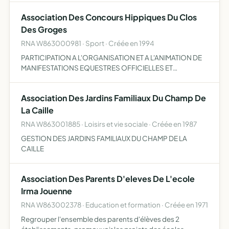
Association Des Concours Hippiques Du Clos
Des Groges
RNA W863000981 · Sport · Créée en 1994
PARTICIPATION A L'ORGANISATION ET A L'ANIMATION DE
MANIFESTATIONS EQUESTRES OFFICIELLES ET
D'ENTRAINEMENT PROMOTION DE L'EQUITATION DES
ACTIVITES EQUESTRES PROMOUVOIR ET DEVELOPPER
Association Des Jardins Familiaux Du Champ De
LES JEUX EQUESTRES ET LUDIQUES A PONEY
La Caille
RNA W863001885 · Loisirs et vie sociale · Créée en 1987
GESTION DES JARDINS FAMILIAUX DU CHAMP DE LA
CAILLE
Association Des Parents D'eleves De L'ecole
Irma Jouenne
RNA W863002378 · Education et formation · Créée en 1971
Regrouper l'ensemble des parents d'élèves des 2