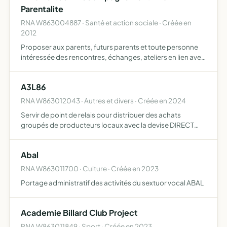
Parentalite
RNA W863004887 · Santé et action sociale · Créée en
2012
Proposer aux parents, futurs parents et toute personne
intéressée des rencontres, échanges, ateliers en lien avec
la parentalité respectueuse et le bien-être des familles, art
du portage, allaitement, utilisation des couc…
A3L86
RNA W863012043 · Autres et divers · Créée en 2024
Servir de point de relais pour distribuer des achats
groupés de producteurs locaux avec la devise DIRECT
PRODUCTEUR CONSOMMATEUR
Abal
RNA W863011700 · Culture · Créée en 2023
Portage administratif des activités du sextuor vocal ABAL
Academie Billard Club Project
RNA W863011849 · Sport · Créée en 2023