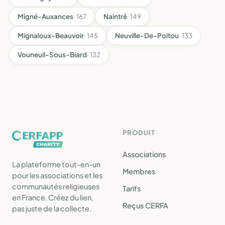
Migné-Auxances
· 167
Naintré
· 149
Mignaloux-Beauvoir
· 145
Neuville-De-Poitou
· 133
Vouneuil-Sous-Biard
· 132
PRODUIT
Associations
La plateforme tout-en-un
Membres
pour les associations et les
communautés religieuses
Tarifs
en France. Créez du lien,
Reçus CERFA
pas juste de la collecte.