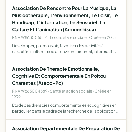
APEL et renforcer le sentiment d'appartenance à …
Association De Rencontre Pour La Musique, La
Musicotherapie, L'environnement, Le Loisir, Le
Handicap, L'information, Le Sensoriel, La
Culture Et L'animation (Armmelhisca)
RNA W863005544 · Loisirs et vie sociale · Créée en 2013
Développer, promouvoir, favoriser des activités à
caractère culturel, social, environnemental, informatif,
avec pour éthique l'intégration des minorités et
notamment celle des personnes en situation de handicap
Association De Therapie Emotionnelle,
Cognitive Et Comportementale En Poitou
Charentes (Atecc-Pc)
RNA W863004589 · Santé et action sociale · Créée en
1999
Etude des therapies comportementales et cognitives en
particulier dans le cadre de la recherche de l'application
et de l'enseignement en psychologie et en medecine avec
partage des connaissances et experiences
Association Departementale De Preparation De