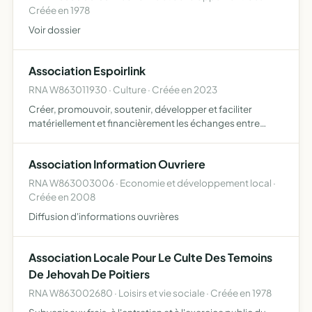
Créée en 1978
Voir dossier
Association Espoirlink
RNA W863011930 · Culture · Créée en 2023
Créer, promouvoir, soutenir, développer et faciliter
matériellement et financièrement les échanges entre
l'Asie, l'Europe et l'Amérique dans les domaines de
culturels (promouvoir et faciliter les échanges culturels
Association Information Ouvriere
entre …
RNA W863003006 · Economie et développement local ·
Créée en 2008
Diffusion d'informations ouvrières
Association Locale Pour Le Culte Des Temoins
De Jehovah De Poitiers
RNA W863002680 · Loisirs et vie sociale · Créée en 1978