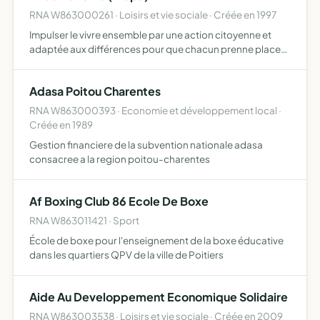
RNA W863000261 · Loisirs et vie sociale · Créée en 1997
Impulser le vivre ensemble par une action citoyenne et
adaptée aux différences pour que chacun prenne place
dans notre société, proposer des activités de loisirs
adaptés et organiser des weekends et séjours en rapport
Adasa Poitou Charentes
ave…
RNA W863000393 · Economie et développement local ·
Créée en 1989
Gestion financiere de la subvention nationale adasa
consacree a la region poitou-charentes
Af Boxing Club 86 Ecole De Boxe
RNA W863011421 · Sport
École de boxe pour l'enseignement de la boxe éducative
dans les quartiers QPV de la ville de Poitiers
Aide Au Developpement Economique Solidaire
RNA W863003538 · Loisirs et vie sociale · Créée en 2009