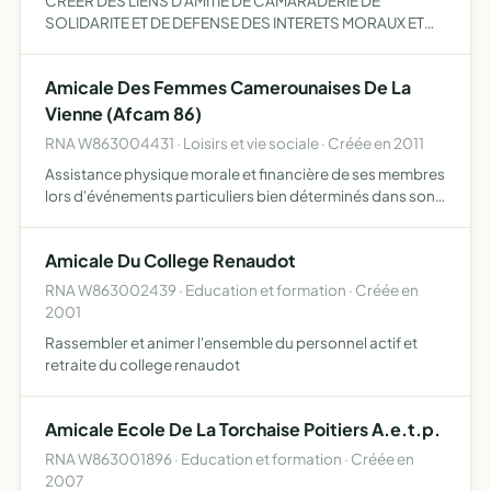
CREER DES LIENS D'AMITIE DE CAMARADERIE DE
SOLIDARITE ET DE DEFENSE DES INTERETS MORAUX ET
MATERIELS
Amicale Des Femmes Camerounaises De La
Vienne (Afcam 86)
RNA W863004431 · Loisirs et vie sociale · Créée en 2011
Assistance physique morale et financière de ses membres
lors d'événements particuliers bien déterminés dans son
règlement intérieur, rassembler ses membres une fois par
mois en vue de rompre l'isolement, d'échanger et par…
Amicale Du College Renaudot
RNA W863002439 · Education et formation · Créée en
2001
Rassembler et animer l'ensemble du personnel actif et
retraite du college renaudot
Amicale Ecole De La Torchaise Poitiers A.e.t.p.
RNA W863001896 · Education et formation · Créée en
2007