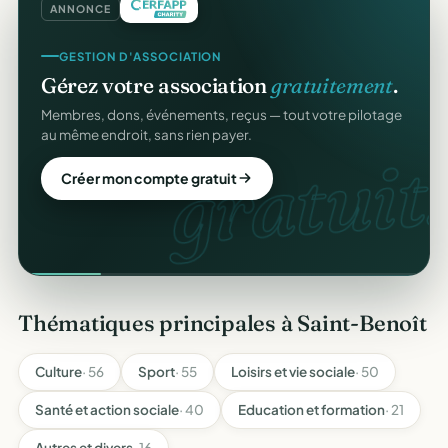
ANNONCE
GESTION D'ASSOCIATION
Gérez votre association
gratuitement
.
Membres, dons, événements, reçus — tout votre pilotage
au même endroit, sans rien payer.
gratuit.
Créer mon compte gratuit
Thématiques principales à Saint-Benoît
Culture
· 56
Sport
· 55
Loisirs et vie sociale
· 50
Santé et action sociale
· 40
Education et formation
· 21
Autres et divers
· 16