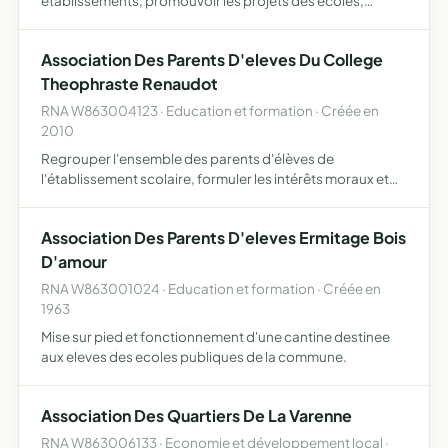
établissements, promouvoir les projets des écoles,
accroître leur rayonnement en trouvant des financements
supplémentaires et de dynamiser la vie extra-scolaire des
Association Des Parents D'eleves Du College
enfants,…
Theophraste Renaudot
RNA W863004123 · Education et formation · Créée en
2010
Regrouper l'ensemble des parents d'élèves de
l'établissement scolaire, formuler les intérêts moraux et
matériels de l'établissement scolaire, des élèves et de
leurs parents, rassembler, présenter ou éditer toute
Association Des Parents D'eleves Ermitage Bois
documenta…
D'amour
RNA W863001024 · Education et formation · Créée en
1963
Mise sur pied et fonctionnement d'une cantine destinee
aux eleves des ecoles publiques de la commune.
Association Des Quartiers De La Varenne
RNA W863006133 · Economie et développement local ·