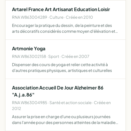
Artarel France Art Artisanat Education Loisir
RNA W863004289 · Culture · Créée en 2010
Encourager la pratique du dessin, de la peinture et des
arts décoratifs considérés comme moyen d'élévation et
de culture, de développer parmi ses membres le goût et la
connaissance des arts
Artmonie Yoga
RNA W863002158 · Sport · Créée en 2007
Dispenser des cours de yoga et relier cette activité à
d'autres pratiques physiques, artistiques et culturelles
Association Accueil De Jour Alzheimer 86
"A.j.a.86"
RNA W863004985 · Santé et action sociale · Créée en
2012
Assurer la prise en charge d'une ou plusieurs journées
dans l'année pour des personnes atteintes de la maladie
d'Alzheimer et maladies apparentées par des