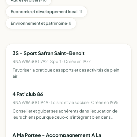
Economie et développement local
· 11
Environnement et patrimoine
· 8
3S - Sport Safran Saint-Benoit
RNA W863001792 · Sport · Créée en 1977
Favoriser la pratique des sports et des activités de plein
air
4 Pat'club 86
RNA W863001949 · Loisirs et vie sociale · Créée en 1995
Conseiller et guider ses adhérents dans l'éducation de
leurs chiens pour que ceux-ci s'intègrent bien dans
l'environnement social, et d'autre part d'assurer la
promotion et la bonne pratique des activités canines
A Ma Portee - Accompagnement A La
reconnue…