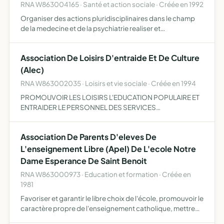
RNA W863004165 · Santé et action sociale · Créée en 1992
Organiser des actions pluridisciplinaires dans le champ
de la medecine et de la psychiatrie realiser et
propmouvoir toute recherche en sante publique
biomedicale epidemiologique pharmacologique dans le
Association De Loisirs D'entraide Et De Culture
domaine de la medec…
(Alec)
RNA W863002035 · Loisirs et vie sociale · Créée en 1994
PROMOUVOIR LES LOISIRS L'EDUCATION POPULAIRE ET
ENTRAIDER LE PERSONNEL DES SERVICES
DECONCENTRES DU MINISTERE DU TRAVAIL DE L'EMPLOI
ET DE LA FORMATION PROFESSIONNELLE
Association De Parents D'eleves De
L'enseignement Libre (Apel) De L'ecole Notre
Dame Esperance De Saint Benoit
RNA W863000973 · Education et formation · Créée en
1981
Favoriser et garantir le libre choix de l'école, promouvoir le
caractère propre de l'enseignement catholique, mettre
en oeuvre et faire connaître le projet du mouvement des