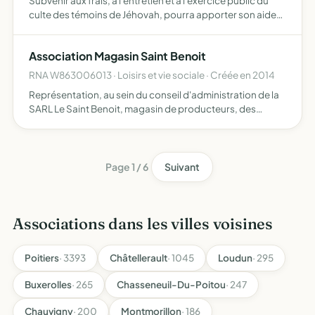
Subvenir aux frais, à l'entretien et à l'exercice public du
culte des témoins de Jéhovah, pourra apporter son aide
et son assistance à toute association poursuivant un
objet identique, pourra acquérir, aliéner, louer ou c…
Association Magasin Saint Benoit
RNA W863006013 · Loisirs et vie sociale · Créée en 2014
Représentation, au sein du conseil d'administration de la
SARL Le Saint Benoit, magasin de producteurs, des
intérêts des utilisateurs (producteurs et consommateurs)
des services offerts par le magasin de producteur le Sai…
Page 1 / 6
Suivant
Associations dans les villes voisines
Poitiers
· 3393
Châtellerault
· 1045
Loudun
· 295
Buxerolles
· 265
Chasseneuil-Du-Poitou
· 247
Chauvigny
· 200
Montmorillon
· 186