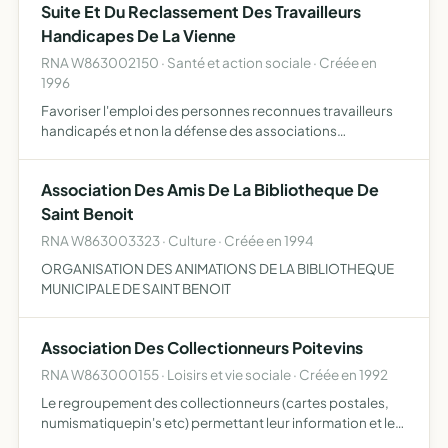
Suite Et Du Reclassement Des Travailleurs
Handicapes De La Vienne
RNA W863002150 · Santé et action sociale · Créée en
1996
Favoriser l'emploi des personnes reconnues travailleurs
handicapés et non la défense des associations
créatrices, en donnant en permanence aux personnes
concernées toutes informations utiles à leur reclassement
Association Des Amis De La Bibliotheque De
profession…
Saint Benoit
RNA W863003323 · Culture · Créée en 1994
ORGANISATION DES ANIMATIONS DE LA BIBLIOTHEQUE
MUNICIPALE DE SAINT BENOIT
Association Des Collectionneurs Poitevins
RNA W863000155 · Loisirs et vie sociale · Créée en 1992
Le regroupement des collectionneurs (cartes postales,
numismatiquepin's etc) permettant leur information et le
développement de leur recherche