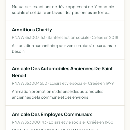
Mutualiser les actions de développement de l'économie
sociale et solidaire en faveur des personnes en forte
précarité aider les habitants des communes à créer des
coopératives et des associations à caractère solidaire
Ambitious Charity
RNA W863007153 · Santé et action sociale · Créée en 2018
Association humanitaire pour venir en aide à ceux dans le
besoin
Amicale Des Automobiles Anciennes De Saint
Benoit
RNA W863004550 · Loisirs et vie sociale · Créée en 1999
Animation promotion et defense des automobiles
anciennes de la commune et des environs
Amicale Des Employes Communaux
RNA W863000143 · Loisirs et vie sociale · Créée en 1980