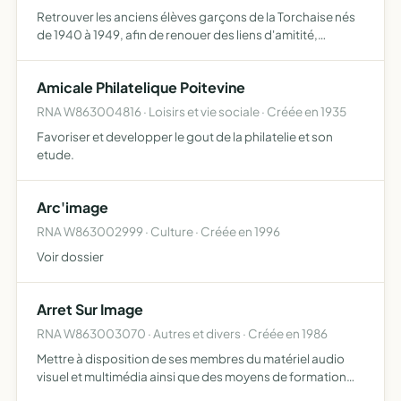
Retrouver les anciens élèves garçons de la Torchaise nés
de 1940 à 1949, afin de renouer des liens d'amitité,
évoquer des souvenirs d'école pour voir grandir des
relations humaines. Etre le relais entre les élèves d'hier …
Amicale Philatelique Poitevine
RNA W863004816 · Loisirs et vie sociale · Créée en 1935
Favoriser et developper le gout de la philatelie et son
etude.
Arc'image
RNA W863002999 · Culture · Créée en 1996
Voir dossier
Arret Sur Image
RNA W863003070 · Autres et divers · Créée en 1986
Mettre à disposition de ses membres du matériel audio
visuel et multimédia ainsi que des moyens de formation
liés à l'utilisation de ces équipements