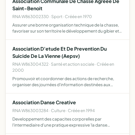
Association Communale De Chasse Agreee De
Saint-Benoit
RNA W863002330 · Sport · Créée en 1970
Assurer une bonne organisation technique de la chasse,
favoriser sur son territoire le développement du gibier et
de la faune sauvage dans le respect d un véritable
équilibre agro sylvo cynégétique, éducation cynégétique
Association D'etude Et De Prevention Du
…
Suicide De La Vienne (Aepsv)
RNA W863004322 · Santé et action sociale · Créée en
2000
Promouvoir et coordonner des actions de recherche,
organiser des journées d'information destinées aux
professionnels et aux bénévoles impliqués, organiser et
assurer des formations dans le domaine du suicide, de la
Association Danse Creative
dépres…
RNA W863003284 · Culture · Créée en 1994
Developpement des capacites corporelles par
l'intermediaire d'une pratique expressive 'la danse
contemporaine'