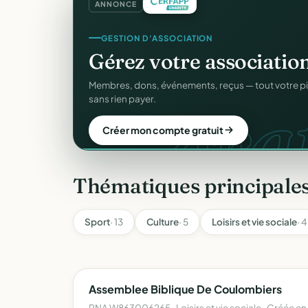
ANNONCE
REÇUS FISCAUX
Vos reçus
CERFA
autom
CER
Générés et envoyés à vos donateurs en un clic, c
officiel n°11580.
Automatiser mes reçus
Thématiques principale
Sport
· 13
Culture
· 5
Loisirs et vie sociale
· 4
Assemblee Biblique De Coulombiers
RNA W863006265 · Loisirs et vie sociale · Créée en