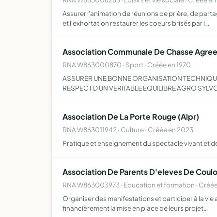
Assurer l'animation de réunions de prière, de part
et l'exhortation restaurer les coeurs brisés par l…
Association Communale De Chasse Agre
RNA W863000870 · Sport · Créée en 1970
ASSURER UNE BONNE ORGANISATION TECHNIQUE D
RESPECT D UN VERITABLE EQUILIBRE AGRO SYL
Association De La Porte Rouge (Alpr)
RNA W863011942 · Culture · Créée en 2023
Pratique et enseignement du spectacle vivant et d
Association De Parents D'eleves De Coul
RNA W863003973 · Education et formation · Créée
Organiser des manifestations et participer à la vie 
financièrement la mise en place de leurs projet…