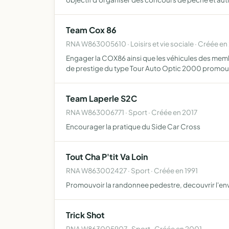
Team Cox 86
RNA W863005610 · Loisirs et vie sociale · Créée en
Engager la COX86 ainsi que les véhicules des membr
de prestige du type Tour Auto Optic 2000 promou
Team Laperle S2C
RNA W863006771 · Sport · Créée en 2017
Encourager la pratique du Side Car Cross
Tout Cha P'tit Va Loin
RNA W863002427 · Sport · Créée en 1991
Promouvoir la randonnee pedestre, decouvrir l'env
Trick Shot
RNA W863005907 · Sport · Créée en 2001