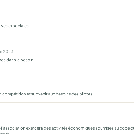
ives et sociales
en 2023
nes dans le besoin
n compétition et subvenir aux besoins des pilotes
pe l'association exercera des activités économiques soumises au code d
res év…