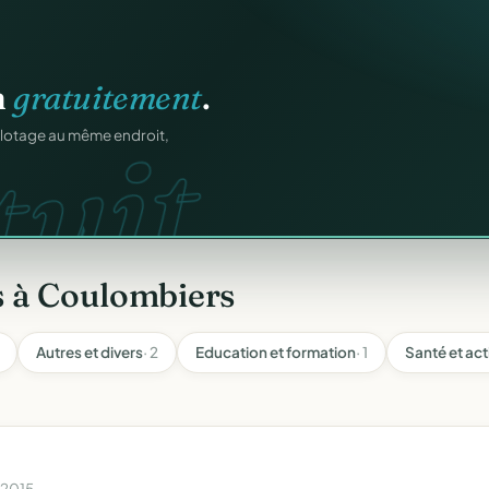
atiques.
FA.
onformes au modèle
s à Coulombiers
Autres et divers
· 2
Education et formation
· 1
Santé et act
 2015