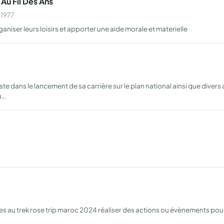
u Fil Des Ans
 1977
aniser leurs loisirs et apporter une aide morale et materielle
te dans le lancement de sa carrière sur le plan national ainsi que divers 
u…
iées au trek rose trip maroc 2024 réaliser des actions ou évènements pour