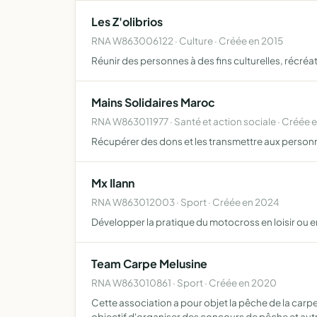
Les Z'olibrios
RNA W863006122 · Culture · Créée en 2015
Réunir des personnes à des fins culturelles, récréat
Mains Solidaires Maroc
RNA W863011977 · Santé et action sociale · Créée 
Récupérer des dons et les transmettre aux person
Mx Ilann
RNA W863012003 · Sport · Créée en 2024
Développer la pratique du motocross en loisir ou e
Team Carpe Melusine
RNA W863010861 · Sport · Créée en 2020
Cette association a pour objet la pêche de la car
objectif d'organiser des concours de pêche et aut