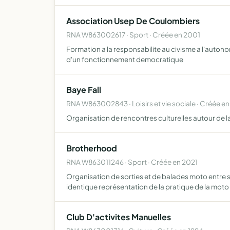
Association Usep De Coulombiers
RNA W863002617 · Sport · Créée en 2001
Formation a la responsabilite au civisme a l'autonom
d'un fonctionnement democratique
Baye Fall
RNA W863002843 · Loisirs et vie sociale · Créée e
Organisation de rencontres culturelles autour de la
Brotherhood
RNA W863011246 · Sport · Créée en 2021
Organisation de sorties et de balades moto entre s
identique représentation de la pratique de la moto
Club D'activites Manuelles