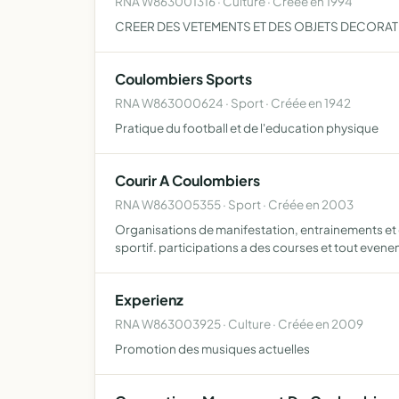
RNA W863001316 · Culture · Créée en 1994
CREER DES VETEMENTS ET DES OBJETS DECORAT
Coulombiers Sports
RNA W863000624 · Sport · Créée en 1942
Pratique du football et de l'education physique
Courir A Coulombiers
RNA W863005355 · Sport · Créée en 2003
Organisations de manifestation, entrainements et 
sportif. participations a des courses et tout even
Experienz
RNA W863003925 · Culture · Créée en 2009
Promotion des musiques actuelles