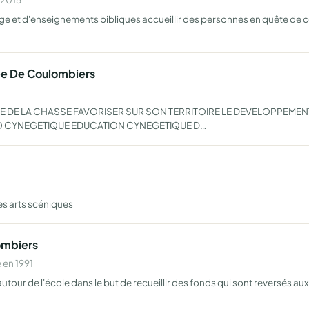
age et d'enseignements bibliques accueillir des personnes en quête de c
ee De Coulombiers
E LA CHASSE FAVORISER SUR SON TERRITOIRE LE DEVELOPPEMENT D
VO CYNEGETIQUE EDUCATION CYNEGETIQUE D…
es arts scéniques
ombiers
 en 1991
autour de l'école dans le but de recueillir des fonds qui sont reversés au