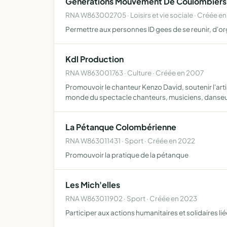
Generations Mouvement De Coulombiers A
RNA W863002705 · Loisirs et vie sociale · Créée en
Permettre aux personnes ID gees de se reunir, d'org
Kdl Production
RNA W863001763 · Culture · Créée en 2007
Promouvoir le chanteur Kenzo David, soutenir l'artis
monde du spectacle chanteurs, musiciens, danse
La Pétanque Colombérienne
RNA W863011431 · Sport · Créée en 2022
Promouvoir la pratique de la pétanque
Les Mich'elles
RNA W863011902 · Sport · Créée en 2023
Participer aux actions humanitaires et solidaires l