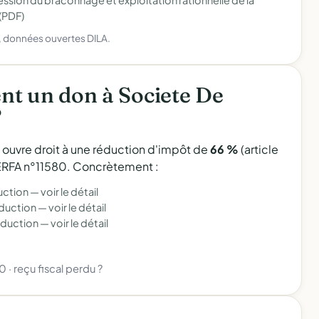
ession du braconnage et exploitation rationnelle de la
 (PDF)
), données ouvertes DILA.
t un don à Societe De
?
l ouvre droit à une réduction d'impôt de
66 %
(article
 CERFA n°11580. Concrètement :
uction —
voir le détail
éduction —
voir le détail
éduction —
voir le détail
80
·
reçu fiscal perdu ?