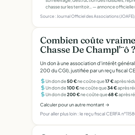
son élevage, destruction des nuisibles, répr
chasse sur les territoir… —
annonce officielle
Source : Journal Officiel des Associations (JOAFE
Combien coûte vraimen
Chasse De Champl'¨ô 
Un don à une association d'intérêt généra
200 du CGI), justifiée par un reçu fiscal
Un don de
50 €
ne coûte que
17 €
après réd
Un don de
100 €
ne coûte que
34 €
après r
Un don de
200 €
ne coûte que
68 €
après r
Calculer pour un autre montant →
Pour aller plus loin :
le reçu fiscal CERFA n°115