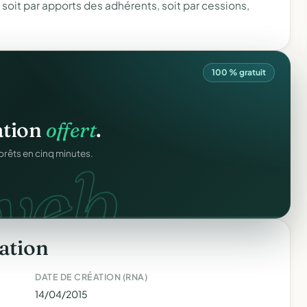
 soit par apports des adhérents, soit par cessions,
100 % gratuit
ation
offert
.
web.
prêts en cinq minutes.
ation
DATE DE CRÉATION (RNA)
14/04/2015