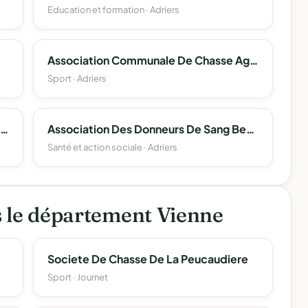
Education et formation · Adriers
Association Communale De Chasse Agreee D'adriers
Sport · Adriers
Association Des Anciens Afn D'adriers - Fnaca
Association Des Donneurs De Sang Benevoles De La Region De Poitiers Section D'adriers.
Santé et action sociale · Adriers
s le département Vienne
Societe De Chasse De La Peucaudiere
Sport · Journet