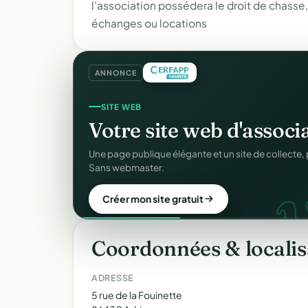
l'association possédera le droit de chasse,
échanges ou locations
ANNONCE
SITE WEB
Votre site web d'associ
Une page publique élégante et un site de collecte, 
Sans webmaster.
Créer mon site gratuit
Coordonnées & localis
ADRESSE
5 rue de la Fouinette