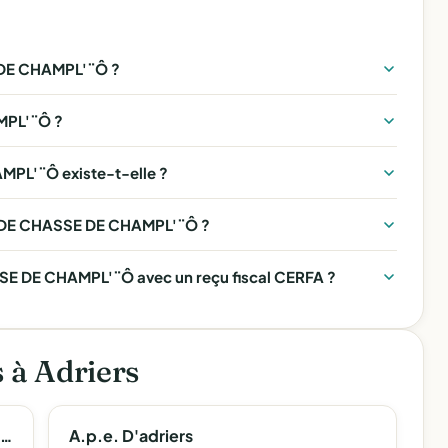
DE CHAMPL'¨Ô ?
MPL'¨Ô ?
PL'¨Ô existe-t-elle ?
TE DE CHASSE DE CHAMPL'¨Ô ?
E DE CHAMPL'¨Ô avec un reçu fiscal CERFA ?
s à Adriers
Groupement Local De Defense Sanitaire Du Betail D'adriers - Mouterre Sur Blourde
A.p.e. D'adriers