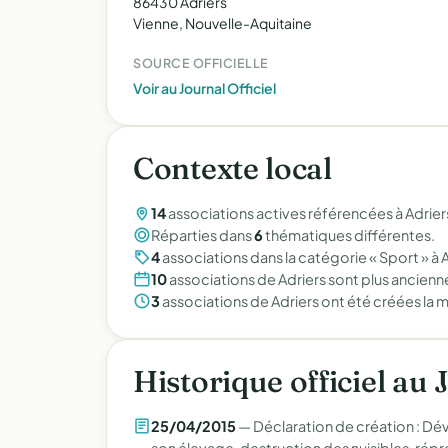
86430 Adriers
Vienne, Nouvelle-Aquitaine
SOURCE OFFICIELLE
Voir au Journal Officiel
Contexte local
14
associations actives référencées à Adriers
Réparties dans
6
thématiques différentes.
4
associations dans la catégorie « Sport » à A
10
associations de Adriers sont plus ancien
3
associations de Adriers ont été créées la
Historique officiel au 
25/04/2015
— Déclaration de création : Dé