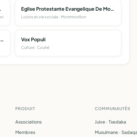
illes-Liouzine - Gda
Eglise Protestante Evangelique De Montmorillon
on
Loisirs et vie sociale · Montmorillon
Groupement Local De Defense Sanitaire Du Betail De Genouille
Vox Populi
Culture · Couhé
PRODUIT
COMMUNAUTÉS
Associations
Juive · Tsedaka
Membres
Musulmane · Sadaq