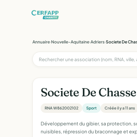
Annuaire
›
Nouvelle-Aquitaine
›
Adriers
›
Societe De Cha
Societe De Chasse
RNA W862002102
Sport
Créée il y a 11 ans
Développement du gibier, sa protection, 
nuisibles, répression du braconnage et explo