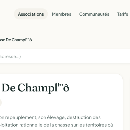
Associations
Membres
Communautés
Tarifs
sse De Champl'¨ô
 De Champl'¨ô
son repeuplement, son élevage, destruction des
itation rationnelle de la chasse sur les territoires où