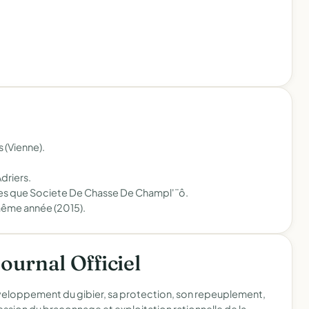
 (Vienne).
driers.
nes que Societe De Chasse De Champl'¨ô.
 même année (2015).
Journal Officiel
veloppement du gibier, sa protection, son repeuplement,