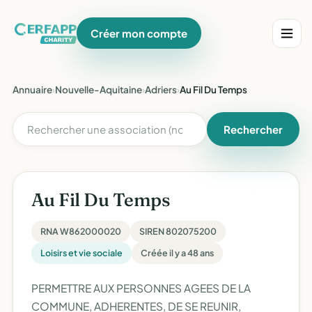
Créer mon compte
Annuaire
›
Nouvelle-Aquitaine
›
Adriers
›
Au Fil Du Temps
Rechercher
Au Fil Du Temps
RNA W862000020
SIREN 802075200
Loisirs et vie sociale
Créée il y a 48 ans
PERMETTRE AUX PERSONNES AGEES DE LA
COMMUNE, ADHERENTES, DE SE REUNIR,