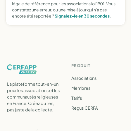
légale de référence pour les associations loi 1901. Vous
constatez une erreur, ou une mise à jour qui n'a pas
encore été reportée ?
Signalez-le en 30 secondes
.
PRODUIT
Associations
La plateforme tout-en-un
Membres
pour les associations et les
communautés religieuses
Tarifs
en France. Créez du lien,
Reçus CERFA
pas juste de la collecte.