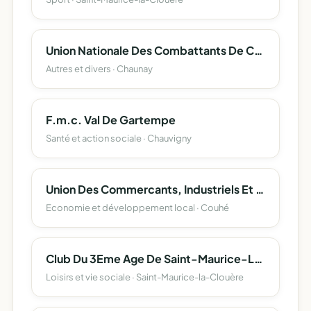
Union Nationale Des Combattants De Chaunay-Champagné Le Sec
Autres et divers · Chaunay
F.m.c. Val De Gartempe
Santé et action sociale · Chauvigny
Union Des Commercants, Industriels Et Artisans Du Canton De Couhe.
Economie et développement local · Couhé
Club Du 3Eme Age De Saint-Maurice-La-Clouere.
Loisirs et vie sociale · Saint-Maurice-la-Clouère