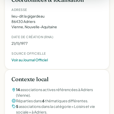
ADRESSE
lieu-dit la gigardeau
86430 Adriers
Vienne, Nouvelle-Aquitaine
DATE DE CRÉATION (RNA)
21/11/1977
SOURCE OFFICIELLE
Voir au Journal Officiel
Contexte local
14
associations actives référencées à Adriers
(Vienne).
Réparties dans
6
thématiques différentes.
5
associations dans la catégorie « Loisirs et vie
sociale » à Adriers.