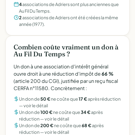
4
associations de Adriers sont plus anciennes que
Au Fil Du Temps.
2
associations de Adriers ont été créées la même
année (1977).
Combien coûte vraiment un don à
Au Fil Du Temps ?
Un don à une association d'intérêt général
ouvre droit à une réduction d'impôt de
66 %
(article 200 du CGI), justifiée par un reçu fiscal
CERFA n°11580. Concrètement :
Un don de
50 €
ne coûte que
17 €
après réduction
—
voir le détail
Un don de
100 €
ne coûte que
34 €
après
réduction —
voir le détail
Un don de
200 €
ne coûte que
68 €
après
réduction —
voir le détail