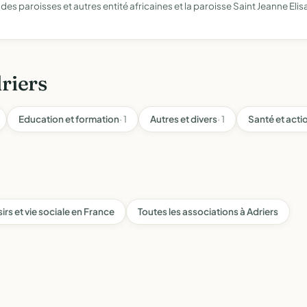
e des paroisses et autres entité africaines et la paroisse Saint Jeanne E
riers
Education et formation
· 1
Autres et divers
· 1
Santé et acti
sirs et vie sociale en France
Toutes les associations à Adriers