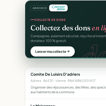
ANNONCE
REÇUS FISCAUX
COLLECTE DE DONS
Vos reçus
CERFA
autom
Collectez des dons
en l
CER
d
Générés et envoyés à vos donateurs en un clic, c
Campagnes, paiement sécurisé, reçu fiscal insta
officiel n°11580.
donateur. 100 % gratuit.
Automatiser mes reçus
Lancer ma collecte
Comite De Loisirs D'adriers
Adriers · 86430 · Vienne · RNA W862001407
Organiser des réjouissances, des fêtes, des spectacl
aux habitants de la commune.
La Maisonnee.