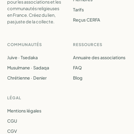
pour les associations et les
communautés religieuses
Tarifs
en France. Créez du lien,
Reçus CERFA
pas juste de la collecte.
COMMUNAUTÉS
RESSOURCES
Juive · Tsedaka
Annuaire des associations
Musulmane · Sadaqa
FAQ
Chrétienne · Denier
Blog
LÉGAL
Mentions légales
CGU
CGV