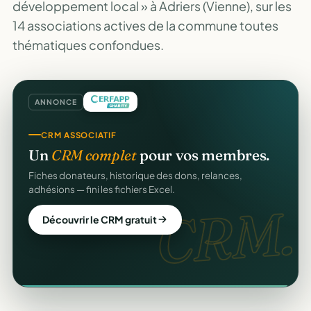
développement local » à Adriers (Vienne), sur les
14 associations actives de la commune toutes
thématiques confondues.
ANNONCE
CRM ASSOCIATIF
GESTION D'ASSOCIATION
Un
CRM complet
pour vos membres.
Gérez votre association
gratuitement
.
Fiches donateurs, historique des dons, relances,
Membres, dons, événements, reçus — tout votre pilotage
adhésions — fini les fichiers Excel.
au même endroit, sans rien payer.
gratuit
CRM.
Découvrir le CRM gratuit
Créer mon compte gratuit