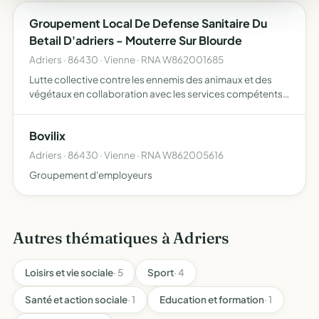
Groupement Local De Defense Sanitaire Du
Betail D'adriers - Mouterre Sur Blourde
Adriers · 86430 · Vienne · RNA W862001685
Lutte collective contre les ennemis des animaux et des
végétaux en collaboration avec les services compétents
du Ministère de l'Agriculture. Ses membres s'engagent à
prévenir et combattre les organismes et facteurs nuisib…
Bovilix
Adriers · 86430 · Vienne · RNA W862005616
Groupement d'employeurs
Autres thématiques à Adriers
Loisirs et vie sociale
· 5
Sport
· 4
Santé et action sociale
· 1
Education et formation
· 1