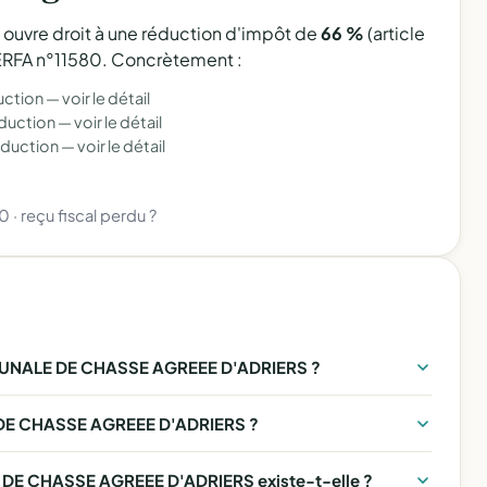
l ouvre droit à une réduction d'impôt de
66 %
(article
 CERFA n°11580. Concrètement :
uction —
voir le détail
éduction —
voir le détail
éduction —
voir le détail
80
·
reçu fiscal perdu ?
NALE DE CHASSE AGREEE D'ADRIERS ?
DE CHASSE AGREEE D'ADRIERS ?
E CHASSE AGREEE D'ADRIERS existe-t-elle ?