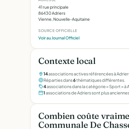
41 rue principale
86430 Adriers
Vienne, Nouvelle-Aquitaine
SOURCE OFFICIELLE
Voir au Journal Officiel
Contexte local
14
associations actives référencées à Adriers
Réparties dans
6
thématiques différentes.
4
associations dans la catégorie « Sport » à A
1
associations de Adriers sont plus ancienn
Combien coûte vraimen
Communale De Chasse 