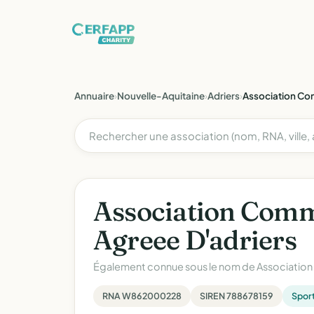
Annuaire
›
Nouvelle-Aquitaine
›
Adriers
›
Association Co
Association Com
Agreee D'adriers
Également connue sous le nom de
Association
RNA W862000228
SIREN 788678159
Spor