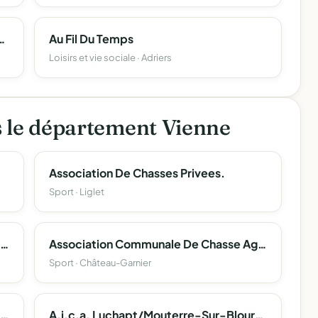
nevoles De La Region De Poitiers Section D'adriers.
Au Fil Du Temps
Loisirs et vie sociale · Adriers
s le département Vienne
Association De Chasses Privees.
Sport · Liglet
Association Communale De Chasse Agreee De Fleix
Association Communale De Chasse Agreee De Chateau Garnier
Sport · Château-Garnier
Association Communale De Chasse Agreee De Civaux.
A.i.c.a. Luchapt/Mouterre-Sur-Blourde