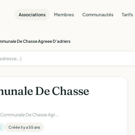
Associations
Membres
Communautés
Tarifs
mmunale De Chasse Agreee D'adriers
munale De Chasse
 Communale De Chasse Agr...
t
Créée il y a 55 ans