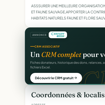
ASSSURER UNE MEILLEURE ORGANISATION
ET FAUNE SAUVAGE,APPORTER LA CONTR
HABITATS NATURELS FAUNE ET FLORE SA
ANNONCE
COLLECTE DE DONS
CRM ASSOCIATIF
Collectez des dons
en l
Un
CRM complet
pour v
d
Campagnes, paiement sécurisé, reçu fiscal insta
C
Fiches donateurs, historique des dons, relances, a
donateur. 100 % gratuit.
fichiers Excel.
Lancer ma collecte
Découvrir le CRM gratuit
Coordonnées & localis
ADRESSE