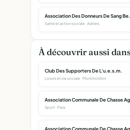
Association Des Donneurs De Sang Be
Santé et action sociale · Adriers
À découvrir aussi dan
Club Des Supporters De L'u.e.s.m.
Loisirs et vie sociale · Montmorillon
Sport · Fleix