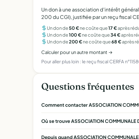
Un don à une association d'intérêt généra
200 du CGI), justifiée par un reçu fiscal
Un don de
50 €
ne coûte que
17 €
après réd
Un don de
100 €
ne coûte que
34 €
après r
Un don de
200 €
ne coûte que
68 €
après r
Calculer pour un autre montant →
Pour aller plus loin :
le reçu fiscal CERFA n°115
Questions fréquentes
Comment contacter ASSOCIATION COMMU
Où se trouve ASSOCIATION COMMUNALE 
Depuis quand ASSOCIATION COMMUNALE D