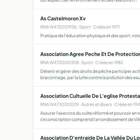
As Castelmoron Xv
RNA W472001936 · Sport · Créée en 1971
Pratique de l'éducation physique et des sport, n
Association Agree Peche Et De Protection
RNA W472000308 · Sport · Créée en 1982
Détenir et gérer des droits de pêche participer acti
braconnage, par la lutte contre la pollution des ea
Association Cultuelle De L'eglise Protesta
RNA W473000029 · Autres et divers · Créée en 19
Assurer l'exercice du culte réformé et pourvoir en to
circonscription comprend l'arrondissement de Vil
Association D'entraide De La Vallée Du Lo