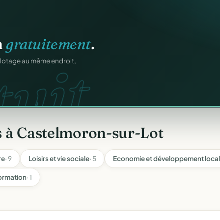
os membres.
RM.
dhésions — fini les
s à Castelmoron-sur-Lot
re
· 9
Loisirs et vie sociale
· 5
Economie et développement local
formation
· 1