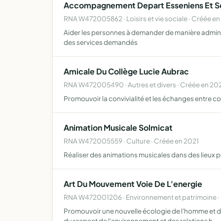
Accompagnement Depart Esseniens Et Se
RNA W472005862 · Loisirs et vie sociale · Créée e
Aider les personnes à demander de manière adminis
des services demandés
Amicale Du Collège Lucie Aubrac
RNA W472005490 · Autres et divers · Créée en 20
Promouvoir la convivialité et les échanges entre c
Animation Musicale Solmicat
RNA W472005559 · Culture · Créée en 2021
Réaliser des animations musicales dans des lieux p
Art Du Mouvement Voie De L'energie
RNA W472001206 · Environnement et patrimoine ·
Promouvoir une nouvelle écologie de l'homme et de 
du respect de l'environnement et des relations h…