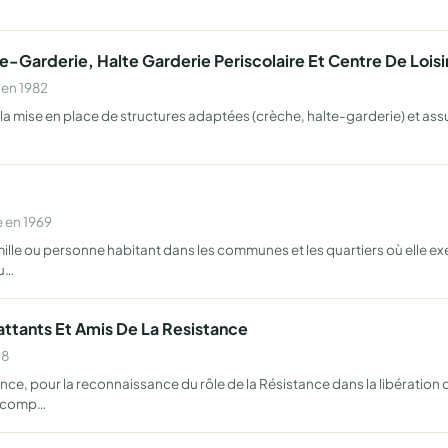
-Garderie, Halte Garderie Periscolaire Et Centre De Loisi
 en 1982
 la mise en place de structures adaptées (crèche, halte-garderie) et assur
 en 1969
ille ou personne habitant dans les communes et les quartiers où elle exer
'u…
ttants Et Amis De La Resistance
08
e, pour la reconnaissance du rôle de la Résistance dans la libération de
 accomp…