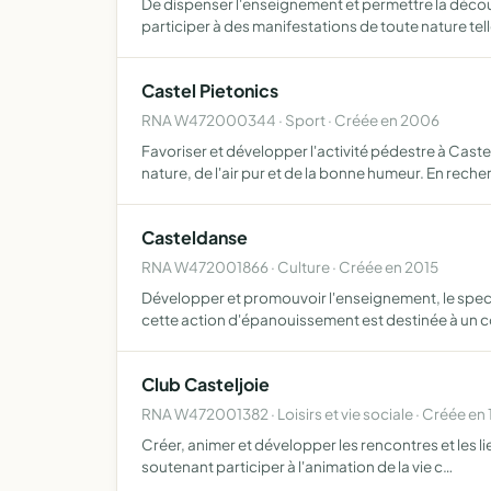
De dispenser l'enseignement et permettre la découve
participer à des manifestations de toute nature tel
Castel Pietonics
RNA W472000344 · Sport · Créée en 2006
Favoriser et développer l'activité pédestre à Cast
nature, de l'air pur et de la bonne humeur. En reche
Casteldanse
RNA W472001866 · Culture · Créée en 2015
Développer et promouvoir l'enseignement, le spect
cette action d'épanouissement est destinée à un 
Club Casteljoie
RNA W472001382 · Loisirs et vie sociale · Créée en 
Créer, animer et développer les rencontres et les l
soutenant participer à l'animation de la vie c…