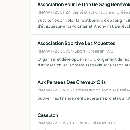
Association Pour Le Don De Sang Benevol
RNA W472001127 · Santé et action sociale · Créée 
Susciter le don volontaire et bénévole de sang inc
d'éthique suivants Volontariat, Anonymat, Bénévo
Association Sportive Les Mouettes
RNA W472000957 · Sport · Créée en 1972
Organiser et développer, en prolongement de l'éduc
d'expression, et l'apprentissage de la vie associat
Aux Pensées Des Cheveux Gris
RNA W472001641 · Santé et action sociale · Créée
Subvenir au financement de certains projets du P.A.S
Casa.son
RNA W472001978 · Culture · Créée en 2016