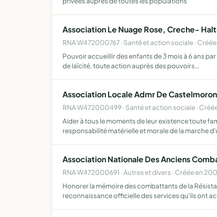
privées auprès de toutes les populations
Association Le Nuage Rose, Creche- Halte
RNA W472000767 · Santé et action sociale · Créée
Pouvoir accueillir des enfants de 3 mois à 6 ans par
de laïcité, toute action auprès des pouvoirs…
Association Locale Admr De Castelmoron
RNA W472000499 · Santé et action sociale · Créée
Aider à tous le moments de leur existence toute fam
responsabilité matérielle et morale de la marche d
Association Nationale Des Anciens Comba
RNA W472000691 · Autres et divers · Créée en 20
Honorer la mémoire des combattants de la Résistanc
reconnaissance officielle des services qu'ils ont