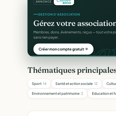
ANNONCE
CRM ASSOCIATIF
Un
CRM complet
pour v
C
Fiches donateurs, historique des dons, relances, a
fichiers Excel.
Découvrir le CRM gratuit
Thématiques principale
Sport
· 14
Santé et action sociale
· 12
Cultu
Environnement et patrimoine
· 2
Education et 