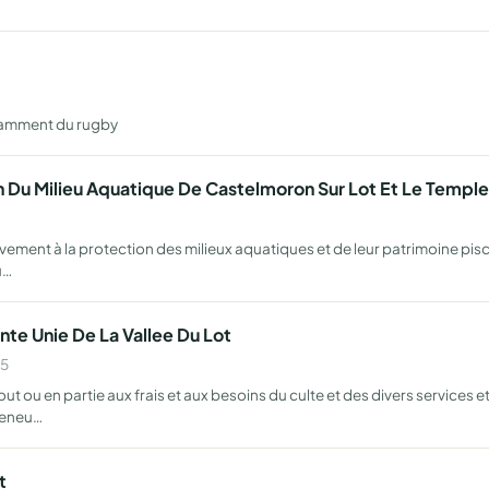
otamment du rugby
 Du Milieu Aquatique De Castelmoron Sur Lot Et Le Temple
vement à la protection des milieux aquatiques et de leur patrimoine piscico
u…
nte Unie De La Vallee Du Lot
45
ut ou en partie aux frais et aux besoins du culte et des divers services et
leneu…
t