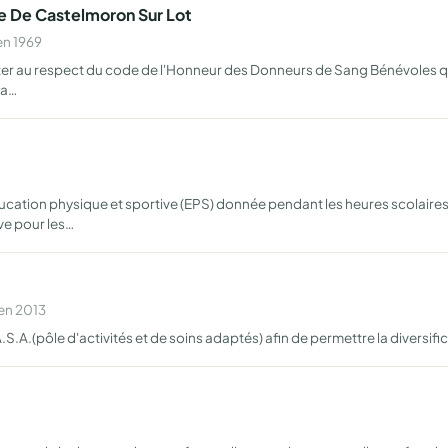
e De Castelmoron Sur Lot
en 1969
iter au respect du code de l'Honneur des Donneurs de Sang Bénévoles qui
la…
ation physique et sportive (EPS) donnée pendant les heures scolaires v
ive pour les…
 en 2013
.A.(pôle d'activités et de soins adaptés) afin de permettre la diversific