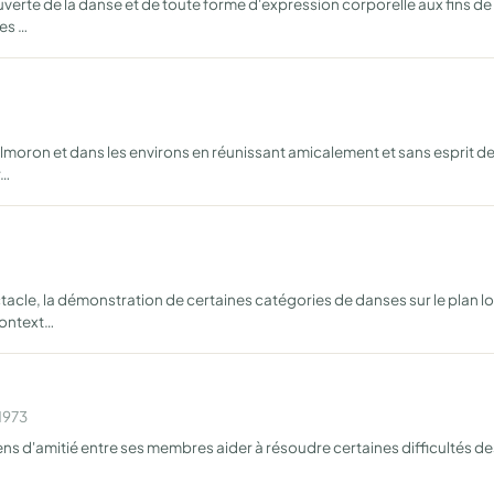
rte de la danse et de toute forme d'expression corporelle aux fins de ré
les …
elmoron et dans les environs en réunissant amicalement et sans esprit d
r…
acle, la démonstration de certaines catégories de danses sur le plan 
context…
1973
iens d'amitié entre ses membres aider à résoudre certaines difficultés de