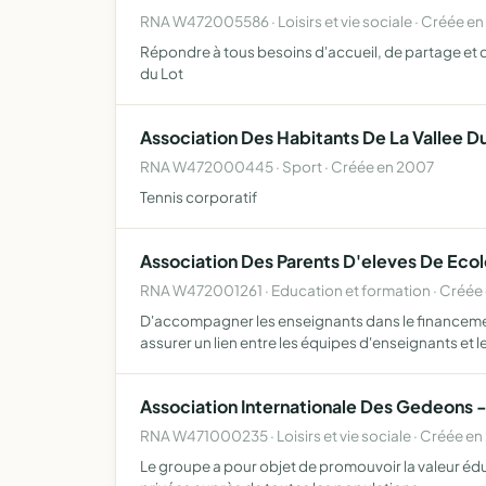
RNA W472005586 · Loisirs et vie sociale · Créée en
Répondre à tous besoins d'accueil, de partage et d'
du Lot
Association Des Habitants De La Vallee D
RNA W472000445 · Sport · Créée en 2007
Tennis corporatif
Association Des Parents D'eleves De Ec
RNA W472001261 · Education et formation · Créée
D'accompagner les enseignants dans le financemen
assurer un lien entre les équipes d'enseignants et 
Association Internationale Des Gedeons 
RNA W471000235 · Loisirs et vie sociale · Créée e
Le groupe a pour objet de promouvoir la valeur éduc