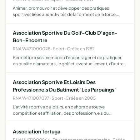
Animer, promouvoir et développer des pratiques
sportives liées aux activités de la forme et de la force,
notamment par l'organisation de séances
d'entraînement, de cours et d'initiation organiser des
Association Sportive Du Golf-Club D'agen-
compétitions clubs ou…
Bon-Encontre
RNA W471000028 · Sport · Créée en 1982
Permettre a ses membres d'encourager et de pratiquer,
en qualite d'amateurs, le golf et, eventuellement, d'autres
sports
Association Sportive Et Loisirs Des
Professionnels Du Batiment 'Les Parpaings'
RNA W471007097 · Sport · Créée en 2005
L'ativité sportive de loisirs, en dehors de toutye
compétition et affiliation, des professionn,els du
bâtiment
Association Tortuga
RNA W471000964 · Environnement et patrimoine · Créée