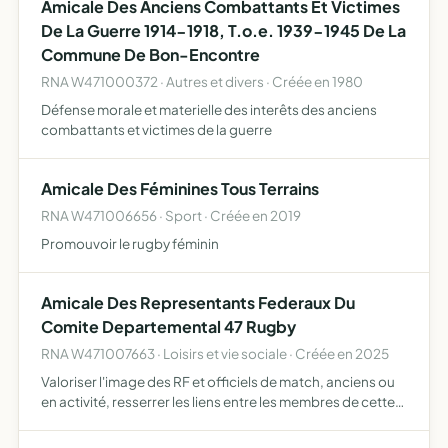
Amicale Des Anciens Combattants Et Victimes
De La Guerre 1914-1918, T.o.e. 1939-1945 De La
Commune De Bon-Encontre
RNA W471000372 · Autres et divers · Créée en 1980
Défense morale et materielle des interêts des anciens
combattants et victimes de la guerre
Amicale Des Féminines Tous Terrains
RNA W471006656 · Sport · Créée en 2019
Promouvoir le rugby féminin
Amicale Des Representants Federaux Du
Comite Departemental 47 Rugby
RNA W471007663 · Loisirs et vie sociale · Créée en 2025
Valoriser l'image des RF et officiels de match, anciens ou
en activité, resserrer les liens entre les membres de cette
corporation, participer au développement et à
l'excellence de corps par la communication, aider à obte…