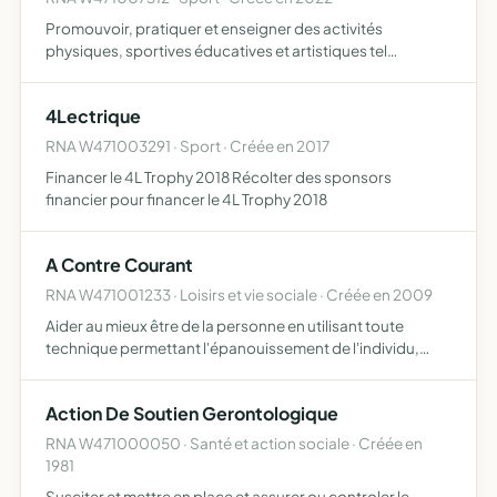
Promouvoir, pratiquer et enseigner des activités
physiques, sportives éducatives et artistiques tel
notamment que la boxe française ou le kick-boxing pour
un public essentiellement mineur
4Lectrique
RNA W471003291 · Sport · Créée en 2017
Financer le 4L Trophy 2018 Récolter des sponsors
financier pour financer le 4L Trophy 2018
A Contre Courant
RNA W471001233 · Loisirs et vie sociale · Créée en 2009
Aider au mieux être de la personne en utilisant toute
technique permettant l'épanouissement de l'individu,
telles que contrôle respiratoire, relaxation tibétaine,
auto-massage, massage bien-être, décryptage des
Action De Soutien Gerontologique
rêves, yog…
RNA W471000050 · Santé et action sociale · Créée en
1981
Susciter et mettre en place et assurer ou controler le