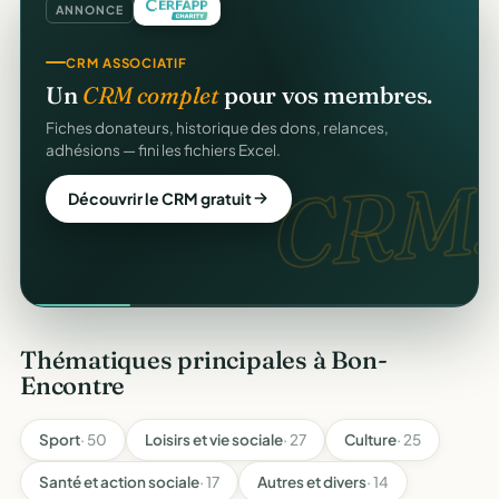
ANNONCE
CRM ASSOCIATIF
Un
CRM complet
pour vos membres.
Fiches donateurs, historique des dons, relances,
adhésions — fini les fichiers Excel.
CRM.
Découvrir le CRM gratuit
Thématiques principales à Bon-
Encontre
Sport
· 50
Loisirs et vie sociale
· 27
Culture
· 25
Santé et action sociale
· 17
Autres et divers
· 14