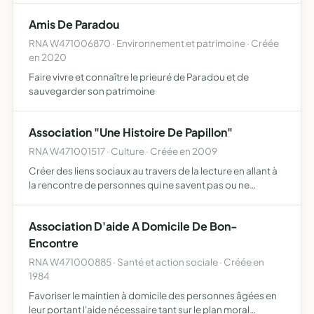
Amis De Paradou
RNA W471006870 · Environnement et patrimoine · Créée
en 2020
Faire vivre et connaître le prieuré de Paradou et de
sauvegarder son patrimoine
Association "Une Histoire De Papillon"
RNA W471001517 · Culture · Créée en 2009
Créer des liens sociaux au travers de la lecture en allant à
la rencontre de personnes qui ne savent pas ou ne
peuvent plus lire personnes malvoyantes, âgées,
personnes hospitalisées, touts petit.. . Il s'agit d'aller à l…
Association D'aide A Domicile De Bon-
Encontre
RNA W471000885 · Santé et action sociale · Créée en
1984
Favoriser le maintien à domicile des personnes âgées en
leur portant l'aide nécessaire tant sur le plan moral