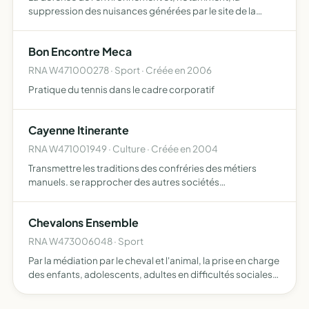
suppression des nuisances générées par le site de la
carrière de Bon Encontre
Bon Encontre Meca
RNA W471000278 · Sport · Créée en 2006
Pratique du tennis dans le cadre corporatif
Cayenne Itinerante
RNA W471001949 · Culture · Créée en 2004
Transmettre les traditions des confréries des métiers
manuels. se rapprocher des autres sociétés
compagnoniques, afin de préserver la ligue
philosophique originelle du compagnonnage. organiser
Chevalons Ensemble
et structurer une itinérance…
RNA W473006048 · Sport
Par la médiation par le cheval et l'animal, la prise en charge
des enfants, adolescents, adultes en difficultés sociales
ou présentant un handicap mental, physique, sensoriel
leur proposer et leur rendre accessible en fon…