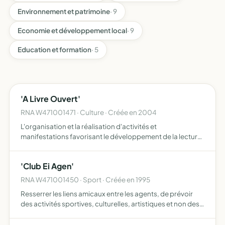
Environnement et patrimoine
· 9
Economie et développement local
· 9
Education et formation
· 5
'A Livre Ouvert'
RNA W471001471 · Culture · Créée en 2004
L'organisation et la réalisation d'activités et
manifestations favorisant le développement de la lecture
de l'écriture et l'éveil culturel sous toutes ses formes
moyens organisation d'ateliers lecture, écriture en
'Club Ei Agen'
collabo…
RNA W471001450 · Sport · Créée en 1995
Resserrer les liens amicaux entre les agents, de prévoir
des activités sportives, culturelles, artistiques et non des
actions syndicales, philosophiques et confessionnelles.