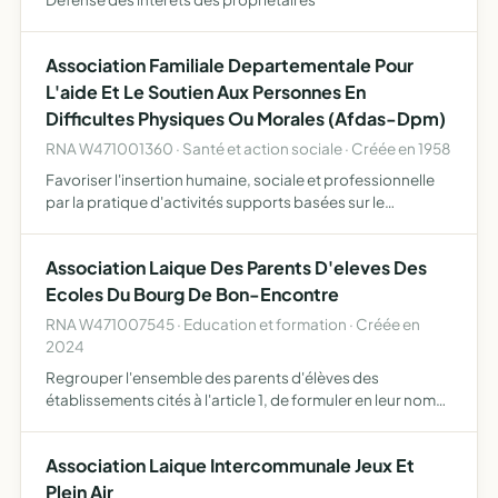
Association Familiale Departementale Pour
L'aide Et Le Soutien Aux Personnes En
Difficultes Physiques Ou Morales (Afdas-Dpm)
RNA W471001360 · Santé et action sociale · Créée en 1958
Favoriser l'insertion humaine, sociale et professionnelle
par la pratique d'activités supports basées sur le
développement durable, le service d'utilité sociale et
l'éducation populaire employer sous forme de contrats
Association Laique Des Parents D'eleves Des
de …
Ecoles Du Bourg De Bon-Encontre
RNA W471007545 · Education et formation · Créée en
2024
Regrouper l'ensemble des parents d'élèves des
établissements cités à l'article 1, de formuler en leur nom
des voeux sur tout objet concernant les intérêts moraux et
matériels des établissements scolaires, des élèves qui l…
Association Laique Intercommunale Jeux Et
Plein Air