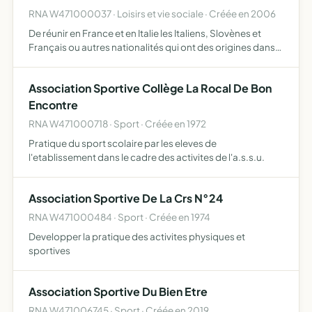
RNA W471000037 · Loisirs et vie sociale · Créée en 2006
De réunir en France et en Italie les Italiens, Slovènes et
Français ou autres nationalités qui ont des origines dans
le Frioul italien. De faire vivre le souvenir des émigrés et de
ceux restés au pays ainsi que de leurs d…
Association Sportive Collège La Rocal De Bon
Encontre
RNA W471000718 · Sport · Créée en 1972
Pratique du sport scolaire par les eleves de
l'etablissement dans le cadre des activites de l'a.s.s.u.
Association Sportive De La Crs N°24
RNA W471000484 · Sport · Créée en 1974
Developper la pratique des activites physiques et
sportives
Association Sportive Du Bien Etre
RNA W471006745 · Sport · Créée en 2019