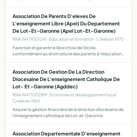
qu'administratif et matériel à toute personne retraitée,
salariée, malade ou handicapée assurer aussi des garde…
Association De Parents D'eleves De
L'enseignement Libre (Apel) Du Departement
De Lot-Et-Garonne (Apel Lot-Et-Garonne)
RNA W471001241 · Education et formation · Créée en 1970
Favoriser et garantir le libre choix de l'école,
conformément au droit naturel des parents à l'éducation
et à l'instruction de leurs enfants, selon leur conscience
promouvoir le caractère propre des établissements
Association De Gestion De La Direction
catholi…
Diocesaine De L'enseignement Catholique De
Lot- Et -Garonne (Agddec)
RNA W471002819 · Economie et développement local ·
Créée en 1963
Assurer la gestion financière de la direction diocésaine de
l'enseignement catholique de Lot-et-Garonne
Association Departementale D'enseignement