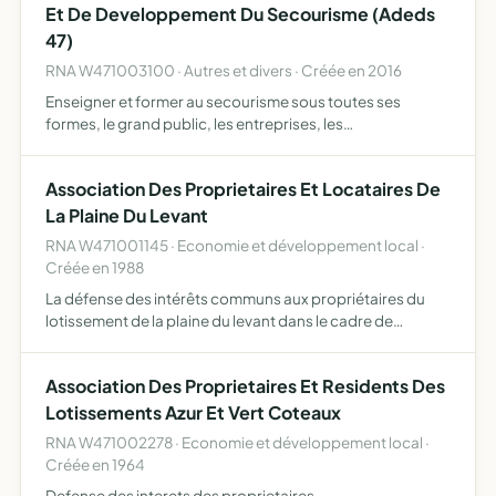
Et De Developpement Du Secourisme (Adeds
47)
RNA W471003100 · Autres et divers · Créée en 2016
Enseigner et former au secourisme sous toutes ses
formes, le grand public, les entreprises, les
établissements scolares en France et à l'étranger
participer à l'information et la formation du public en
Association Des Proprietaires Et Locataires De
matière de préventi…
La Plaine Du Levant
RNA W471001145 · Economie et développement local ·
Créée en 1988
La défense des intérêts communs aux propriétaires du
lotissement de la plaine du levant dans le cadre de
l'environnement. L'association est habilitée à la défense
des intérêts des propriétaires sinistrés dans le cadre des…
Association Des Proprietaires Et Residents Des
Lotissements Azur Et Vert Coteaux
RNA W471002278 · Economie et développement local ·
Créée en 1964
Defense des interets des proprietaires