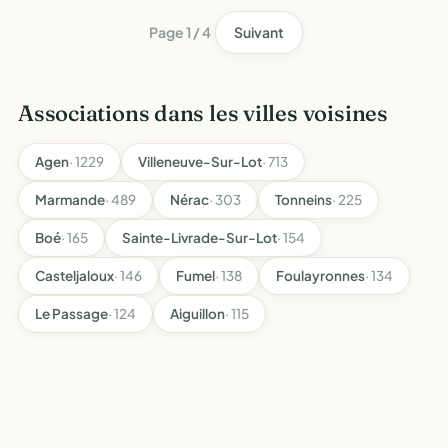
Page 1 / 4
Suivant
Associations dans les villes voisines
Agen
· 1229
Villeneuve-Sur-Lot
· 713
Marmande
· 489
Nérac
· 303
Tonneins
· 225
Boé
· 165
Sainte-Livrade-Sur-Lot
· 154
Casteljaloux
· 146
Fumel
· 138
Foulayronnes
· 134
Le Passage
· 124
Aiguillon
· 115