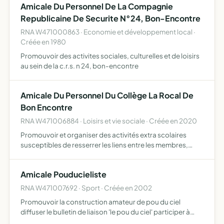
Amicale Du Personnel De La Compagnie
Republicaine De Securite N°24, Bon-Encontre
RNA W471000863 · Economie et développement local ·
Créée en 1980
Promouvoir des activites sociales, culturelles et de loisirs
au sein de la c.r.s. n 24, bon-encontre
Amicale Du Personnel Du Collège La Rocal De
Bon Encontre
RNA W471006884 · Loisirs et vie sociale · Créée en 2020
Promouvoir et organiser des activités extra scolaires
susceptibles de resserrer les liens entre les membres,
apporter une aide aux adhérents
Amicale Pouducieliste
RNA W471007692 · Sport · Créée en 2002
Promouvoir la construction amateur de pou du ciel
diffuser le bulletin de liaison 'le pou du ciel' participer à
l'organisation de rassemblements de pou du ciel