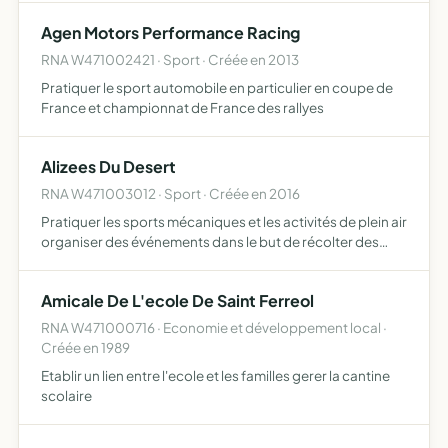
d'animations création d'ateliers diverses dans l'objectif
Agen Motors Performance Racing
de faire …
RNA W471002421 · Sport · Créée en 2013
Pratiquer le sport automobile en particulier en coupe de
France et championnat de France des rallyes
Alizees Du Desert
RNA W471003012 · Sport · Créée en 2016
Pratiquer les sports mécaniques et les activités de plein air
organiser des événements dans le but de récolter des
fonds afin de participer à différentes compétitions
sportives (rallye Aïcha des gazelles, Trophée rose des…
Amicale De L'ecole De Saint Ferreol
RNA W471000716 · Economie et développement local ·
Créée en 1989
Etablir un lien entre l'ecole et les familles gerer la cantine
scolaire