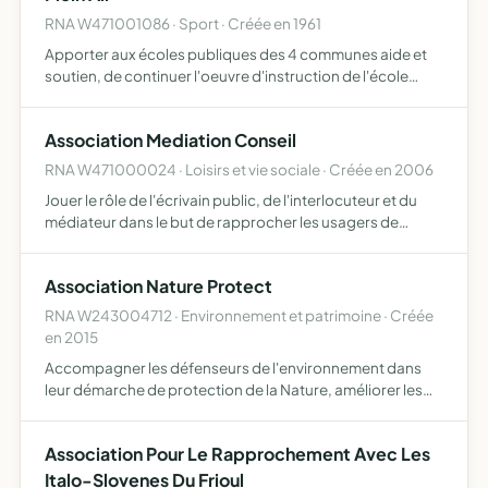
RNA W471001086 · Sport · Créée en 1961
Apporter aux écoles publiques des 4 communes aide et
soutien, de continuer l'oeuvre d'instruction de l'école
publique, offrir aux enfants, adolescents, jeunes gens,
jeunes filles et adultes une éducation populaire, une fo…
Association Mediation Conseil
RNA W471000024 · Loisirs et vie sociale · Créée en 2006
Jouer le rôle de l'écrivain public, de l'interlocuteur et du
médiateur dans le but de rapprocher les usagers de
l'administration.
Association Nature Protect
RNA W243004712 · Environnement et patrimoine · Créée
en 2015
Accompagner les défenseurs de l'environnement dans
leur démarche de protection de la Nature, améliorer les
méthodes de préservation, de restauration et
d'aménagement des zones naturelles, les promouvoir et
Association Pour Le Rapprochement Avec Les
sensibiliser le…
Italo-Slovenes Du Frioul