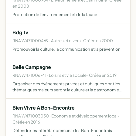
en 2008
Protection de l'environnement et de la faune
Bdg Tv
RNA W471000469 · Autres et divers · Créée en 2000
Promouvoir la culture, la communication et la prévention
Belle Campagne
RNA W471006741 · Loisirs et vie sociale · Créée en 2019
Organiser des évènements privées et publiques dont les
thématiques majeurs seront la culture et la gastronomie
organiser des banquets, buffets, repas, dégustations,
circuits touristiques, gastronomiques, oenotouristiques,
Bien Vivre A Bon-Encontre
…
RNA W471003030 · Economie et développement local ·
Créée en 2016
Défendre les intérêts communs des Bon-Encontrais