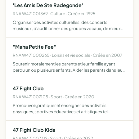
'Les Amis De Ste Radegonde'
RNA W471001369 · Culture · Créée en 1995
Organiser des activites culturelles, des concerts
musicaux, d'auditionner des groupes vocaux, de mieux
faire connaitre la vie de la sainte et l'histoire de l'eglise au
travers de conferences et d'informations.
"Maha Petite Fee"
RNA W471000265 · Loisirs et vie sociale · Créée en 2007
Soutenir moralement les parents et leur famille ayant
perdu un ou plusieurs enfants. Aider les parents dans leurs
démarches administratives. Aider aux financements des
obsèques des enfants pour la familles en difficultés …
47 Fight Club
RNA W471007105 · Sport · Créée en 2020
Promouvoir,pratiquer et enseigner des activités
physiques,sportives éducatives et artistiques tel
notamment que la boxe française
47 Fight Club Kids
RNA W471007312 · Sport · Créée en 2022