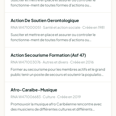
fonctionne-ment de toutes formes d'actions ou
d'equipements susceptibles d'ameliorer les conditions de
vie des personnes agees tant sur le
Action De Soutien Gerontologique
RNA W471000051 · Santé et action sociale · Créée en 1981
Susciter et mettre en place et assurer ou controler le
fonctionne-ment de toutes formes d'actions ou
d'equipements susceptibles d'ameliorer les conditions de
vie des personnes agees tant sur le
Action Secourisme Formation (Asf 47)
RNA W471003076 · Autres et divers · Créée en 2016
Former au secourisme pour les membres actifs et le grand
public tenir un poste de secours et soutenir la population
en cas de sinistre
Afro-Caraibe-Musique
RNA W471006683 · Culture · Créée en 2019
Promouvoir la musique afro Caribéenne rencontre avec
des musiciens de différentes cultures et différents
instruments de musique mise en place des projets