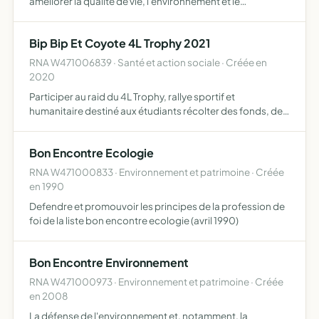
améliorer la qualité de vie, l'environnement et le
patrimoine informer les Bon-Encontrais sur l'actualité de
leur territoire
Bip Bip Et Coyote 4L Trophy 2021
RNA W471006839 · Santé et action sociale · Créée en
2020
Participer au raid du 4L Trophy, rallye sportif et
humanitaire destiné aux étudiants récolter des fonds, des
denrées alimentaires et du matériel scolaire pour les
enfants du désert
Bon Encontre Ecologie
RNA W471000833 · Environnement et patrimoine · Créée
en 1990
Defendre et promouvoir les principes de la profession de
foi de la liste bon encontre ecologie (avril 1990)
Bon Encontre Environnement
RNA W471000973 · Environnement et patrimoine · Créée
en 2008
La défense de l'environnement et, notamment, la