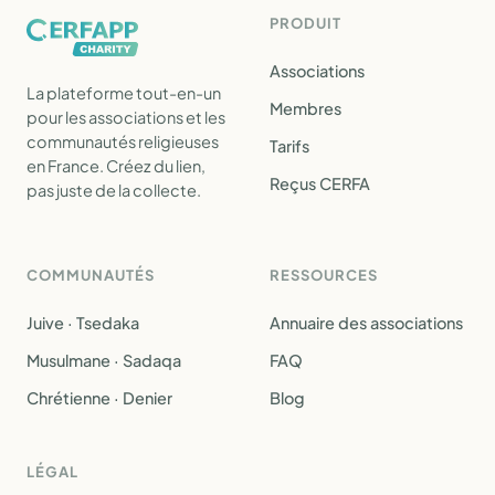
PRODUIT
Associations
La plateforme tout-en-un
Membres
pour les associations et les
communautés religieuses
Tarifs
en France. Créez du lien,
Reçus CERFA
pas juste de la collecte.
COMMUNAUTÉS
RESSOURCES
Juive · Tsedaka
Annuaire des associations
Musulmane · Sadaqa
FAQ
Chrétienne · Denier
Blog
LÉGAL