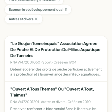
Economie et développement local
· 11
Autres et divers
· 10
"Le Goujon Tonneinquais" Association Agreee
De Peche Et De Protection Du Milieu Aquatique
De Tonneins
RNA W472001050 · Sport · Créée en 1904
Détenir et gérer des droits de pêche participer activement
à la protection et à la surveillance des milieux aquatiques
et de leur patrimoine piscicole, notamment par la lutte
contre le braconnage, par la participation à l…
"Ouvert A Tous Themes" Ou "Ouvert A Tout,
T'aimes"
RNA W472001201 · Autres et divers · Créée en 2010
Préserver, renforcer la biodiversité Sensibiliser tous les