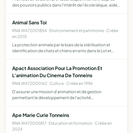
des pouvoirs publics dans l'intérêt de l'école laïque, aider
et encourager les uvres post et péri scolaires de l'école
laïque, organiser des loisirs de caractère éd…
Animal Sans Toi
RNA W472001854 · Environnement et patrimoine · Créée
en 2015
La protection animale par le biais de la stérilisation et
identification de chats et chiens errants dans le Lot et
Garonne
Apact Association Pour La Promotion Et
L'animation Du Cinema De Tonneins
RNA W472000162 · Culture · Créée en 1996
D'assurer une mission d'animation et de gestion
permettant le développement de l'activité
cinématographique dans le pays tonneinquais.
Ape Marie Curie Tonneins
RNA W472005817 · Education et formation · Créée en
2024