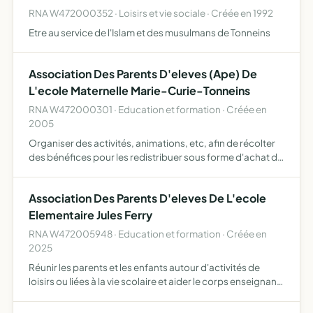
RNA W472000352 · Loisirs et vie sociale · Créée en 1992
Etre au service de l'Islam et des musulmans de Tonneins
Association Des Parents D'eleves (Ape) De
L'ecole Maternelle Marie-Curie-Tonneins
RNA W472000301 · Education et formation · Créée en
2005
Organiser des activités, animations, etc, afin de récolter
des bénéfices pour les redistribuer sous forme d'achat de
matériels éducatifs, ludiques... devant profiter aux
enfants de l'école maternelle Marie-Curie-Tonneins.…
Association Des Parents D'eleves De L'ecole
Elementaire Jules Ferry
RNA W472005948 · Education et formation · Créée en
2025
Réunir les parents et les enfants autour d'activités de
loisirs ou liées à la vie scolaire et aider le corps enseignant
à financer des projets