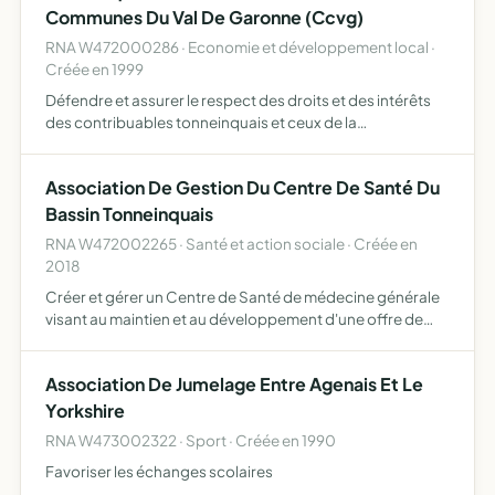
Communes Du Val De Garonne (Ccvg)
RNA W472000286 · Economie et développement local ·
Créée en 1999
Défendre et assurer le respect des droits et des intérêts
des contribuables tonneinquais et ceux de la
Communauté de communes de Val de Garonne (dite aussi
CCVG), des différentes collectivités qui la composent,
Association De Gestion Du Centre De Santé Du
des groupe…
Bassin Tonneinquais
RNA W472002265 · Santé et action sociale · Créée en
2018
Créer et gérer un Centre de Santé de médecine générale
visant au maintien et au développement d'une offre de
soins de premier recours sur le bassin de vie du
Tonneinquais (Lot et Garonne)
Association De Jumelage Entre Agenais Et Le
Yorkshire
RNA W473002322 · Sport · Créée en 1990
Favoriser les échanges scolaires