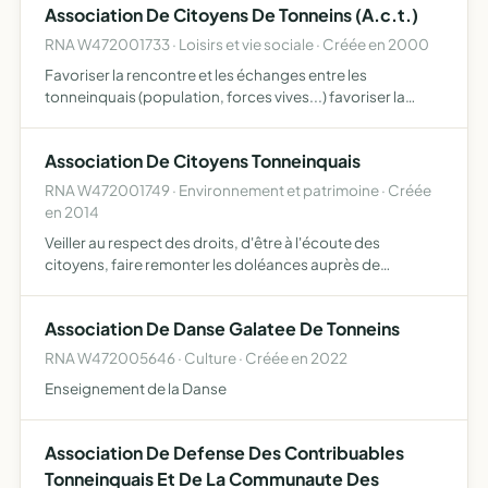
Association De Citoyens De Tonneins (A.c.t.)
cultur…
RNA W472001733 · Loisirs et vie sociale · Créée en 2000
Favoriser la rencontre et les échanges entre les
tonneinquais (population, forces vives...) favoriser la
pratique de la citoyenneté organiser des réunions, des
conférences, des débats... faire émerger des
Association De Citoyens Tonneinquais
propositions et …
RNA W472001749 · Environnement et patrimoine · Créée
en 2014
Veiller au respect des droits, d'être à l'écoute des
citoyens, faire remonter les doléances auprès de
l'administration compétente, organiser des
manifestations visant à valoriser la ville et son patrimoine
Association De Danse Galatee De Tonneins
RNA W472005646 · Culture · Créée en 2022
Enseignement de la Danse
Association De Defense Des Contribuables
Tonneinquais Et De La Communaute Des