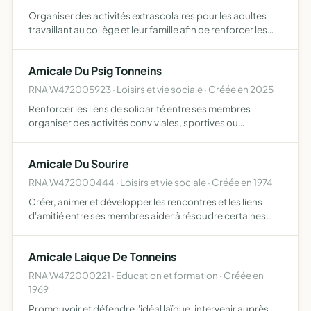
Organiser des activités extrascolaires pour les adultes
travaillant au collège et leur famille afin de renforcer les
liens entre personnels du collège
Amicale Du Psig Tonneins
RNA W472005923 · Loisirs et vie sociale · Créée en 2025
Renforcer les liens de solidarité entre ses membres
organiser des activités conviviales, sportives ou
caritatives promouvoir l'image de la Gendarmerie auprès
des citoyens représenter les intérêts de ses membres
Amicale Du Sourire
auprès des…
RNA W472000444 · Loisirs et vie sociale · Créée en 1974
Créer, animer et développer les rencontres et les liens
d'amitié entre ses membres aider à résoudre certaines
difficultés des membres en les informant, les conseillant
et les soutenant de participer à l'animation de la vi…
Amicale Laique De Tonneins
RNA W472000221 · Education et formation · Créée en
1969
Promouvoir et défendre l'idéal laïque, intervenir auprès