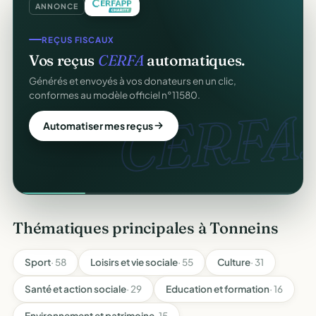
ANNONCE
REÇUS FISCAUX
Vos reçus
CERFA
automatiques.
Générés et envoyés à vos donateurs en un clic,
conformes au modèle officiel n°11580.
CERFA.
Automatiser mes reçus
Thématiques principales à Tonneins
Sport
· 58
Loisirs et vie sociale
· 55
Culture
· 31
Santé et action sociale
· 29
Education et formation
· 16
Environnement et patrimoine
· 15