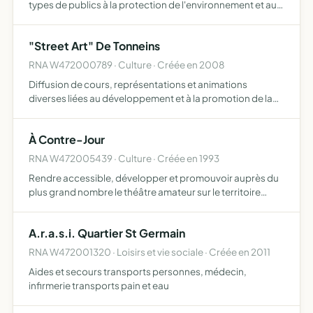
types de publics à la protection de l'environnement et au
développement durable Faciliter l'acquisition de
connaissances objectives sur le principe de
"Street Art" De Tonneins
développeme…
RNA W472000789 · Culture · Créée en 2008
Diffusion de cours, représentations et animations
diverses liées au développement et à la promotion de la
pratique des danses Tecktonik et Hip-Hop
À Contre-Jour
RNA W472005439 · Culture · Créée en 1993
Rendre accessible, développer et promouvoir auprès du
plus grand nombre le théâtre amateur sur le territoire
départemental et aux alentours stimuler l'imagination,
cultiver l'expression écrite et favoriser la créativité l…
A.r.a.s.i. Quartier St Germain
RNA W472001320 · Loisirs et vie sociale · Créée en 2011
Aides et secours transports personnes, médecin,
infirmerie transports pain et eau