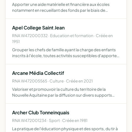
Apporter une aide matérielle et financière aux écoles
notamment en recueillant des fonds par le biais de
diverses actions animer la communauté de parents afin
de créer du lien entre les divers acteurs de la sphère
Apel College Saint Jean
scolair…
RNA W472000332 · Education et formation · Créée en
1951
Grouper les chefs de famille ayant la charge des enfants
inscrits à l'école, toutes activités susceptibles d'apporter
un soutien matériel et moral à l'école, aux familles et aux
maîtres.
Arcane Média Collectif
RNA W472005565 · Culture · Créée en 2021
Valoriser et promouvoir la culture du territoire de la
Nouvelle Aquitaine par la diffusion sur divers supports
multimédias
Archer Club Tonneinquais
RNA W472001234 · Sport · Créée en 1981
La pratique de l'éducation physique et des sports, du tir à