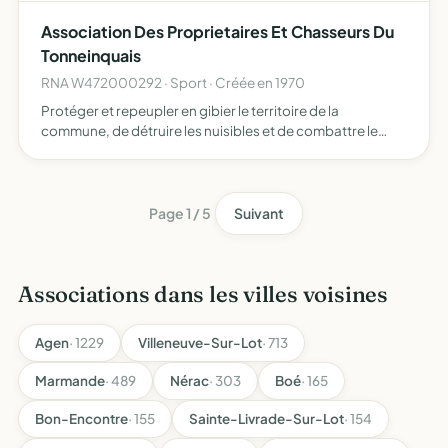
Association Des Proprietaires Et Chasseurs Du
Tonneinquais
RNA W472000292 · Sport · Créée en 1970
Protéger et repeupler en gibier le territoire de la
commune, de détruire les nuisibles et de combattre le
braconnage.
Page 1 / 5
Suivant
Associations dans les villes voisines
Agen
· 1229
Villeneuve-Sur-Lot
· 713
Marmande
· 489
Nérac
· 303
Boé
· 165
Bon-Encontre
· 155
Sainte-Livrade-Sur-Lot
· 154