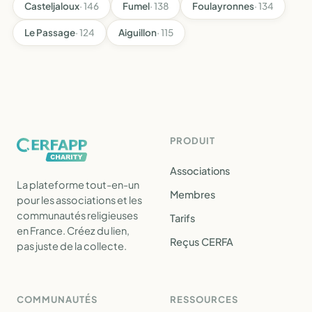
Casteljaloux
· 146
Fumel
· 138
Foulayronnes
· 134
Le Passage
· 124
Aiguillon
· 115
PRODUIT
Associations
La plateforme tout-en-un
Membres
pour les associations et les
communautés religieuses
Tarifs
en France. Créez du lien,
Reçus CERFA
pas juste de la collecte.
COMMUNAUTÉS
RESSOURCES