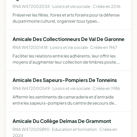
RNA W472002034 · Loisirs et vie sociale · Créée en 2016
Préserver les fêtes, foires et arts forains pour la défense
du patrimoine culturel, organiser tous types
d'évènements publics (marché gourmand, vide grenier...),
remise de fêtes clé en mains auprès des collectivités
Amicale Des Collectionneurs De Val De Garonne
local…
RNA W472001418 · Loisirs et vie sociale · Créée en 1967
Faciliter les relations entre les adhérents, leur offrir les
moyens d'augmenter leur collection de timbres poste,
monnaie, cartes postales, capsules,... développer et
faciliter les échanges, arbitrer certains litiges entr…
Amicale Des Sapeurs-Pompiers De Tonneins
RNA W472000549 · Loisirs et vie sociale · Créée en 1986
Affermir les sentiments de camaraderie et d'entraide
entre les sapeurs-pompiers du centre de secours de
Tonneins ses moyens d'action sont l'organisation de
manifetations et toutes initiatives pouvant aider à la
Amicale Du Collège Delmas De Grammont
réalisatio…
RNA W472005890 · Education et formation · Créée en
2024