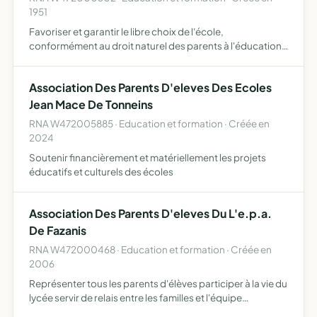
1951
Favoriser et garantir le libre choix de l'école,
conformément au droit naturel des parents à l'éducation
et à l'instruction de leurs enfants, selon leur conscience -
promouvoir le caractère propre de l'enseignement
Association Des Parents D'eleves Des Ecoles
cathol…
Jean Mace De Tonneins
RNA W472005885 · Education et formation · Créée en
2024
Soutenir financièrement et matériellement les projets
éducatifs et culturels des écoles
Association Des Parents D'eleves Du L'e.p.a.
De Fazanis
RNA W472000468 · Education et formation · Créée en
2006
Représenter tous les parents d'élèves participer à la vie du
lycée servir de relais entre les familles et l'équipe
pédagogique.