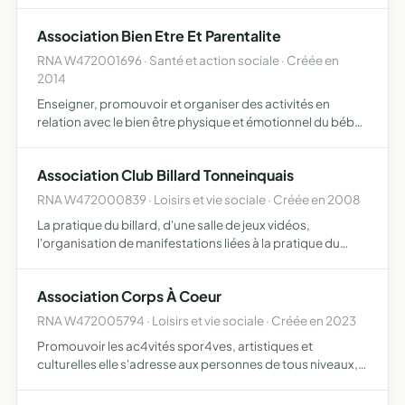
enfants des écoles primaires du village de Menoua Bafou
au Cameroun et ses environs rénovation et améliorat…
Association Bien Etre Et Parentalite
RNA W472001696 · Santé et action sociale · Créée en
2014
Enseigner, promouvoir et organiser des activités en
relation avec le bien être physique et émotionnel du bébé
de sa vie in utéro à l'enfance
Association Club Billard Tonneinquais
RNA W472000839 · Loisirs et vie sociale · Créée en 2008
La pratique du billard, d'une salle de jeux vidéos,
l'organisation de manifestations liées à la pratique du
billard et de jeux vidéos ainsi que la vente de boissons
grâce à une licence II
Association Corps À Coeur
RNA W472005794 · Loisirs et vie sociale · Créée en 2023
Promouvoir les ac4vités spor4ves, artistiques et
culturelles elle s'adresse aux personnes de tous niveaux,
de tout âges, qui souhaitent pratiquer, progresser et
s'épanouir dans les ac4vités spor4ves, artistiques et