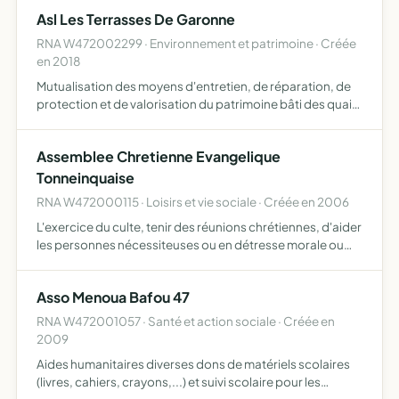
réunissant les artistes participant à ces évènement…
Asl Les Terrasses De Garonne
RNA W472002299 · Environnement et patrimoine · Créée
en 2018
Mutualisation des moyens d'entretien, de réparation, de
protection et de valorisation du patrimoine bâti des quais
de la commune de Tonneins situé dans le périmètre défini
à l'article 1er des statuts
Assemblee Chretienne Evangelique
Tonneinquaise
RNA W472000115 · Loisirs et vie sociale · Créée en 2006
L'exercice du culte, tenir des réunions chrétiennes, d'aider
les personnes nécessiteuses ou en détresse morale ou
physique, d'aider les missionnaires et les organisations
évangéliques ou humanitaires, faire connaître le m…
Asso Menoua Bafou 47
RNA W472001057 · Santé et action sociale · Créée en
2009
Aides humanitaires diverses dons de matériels scolaires
(livres, cahiers, crayons,...) et suivi scolaire pour les