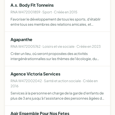
A.s. Body Fit Tonneins
RNA W472001859 · Sport · Créée en 2015
Favoriser le développement de tous les sports, d'établir
entre tous ses membres des relations amicales, et
d'organiser des manifestations sportives séances
d'entrainement et cours propres à la formation physique
Agapanthe
et morale…
RNA W472005762 · Loisirs et vie sociale · Créée en 2023
Créer un lieu, où seront proposées des activités
intergénérationnalles sur les thèmes de l'écologie, du
bien-être, de l'éducation, l'échange des connaissances,
alimentation, animation revitaliser la commune sur
Agence Victoria Services
laquelle s…
RNA W472002042 · Santé et action sociale · Créée en
2016
Services à la personne en charge de la garde d'enfants de
plus de 3 ans jusqu'à l'assistance des personnes âgées de
moins de 60 ans, travaux ménagers, petit jardinage,
débroussaillage, bricolage, entretien résidence princ…
Agir Ensemble Pour Nos Fetes