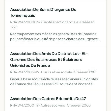
Association De Soins D'urgence Du
Tonneinquais
RNA W472000062 · Santé et action sociale · Créée en
1998
Regroupement des médecins généralistes de Tonneins
pour améliorer la qualité de prise en charge des urgences
médicales de l'agglomération de Tonneins, améliorer les
conditions d'exercice et assurer une entraide, établir u…
Association Des Amis Du District Lot-Et-
Garonne Des Éclaireuses Et Éclaireurs
Unionistes De France
RNA W472005419 · Loisirs et vie sociale · Créée en 1987
Gérer la base scoute éclaireuses et éclaireurs unionistes
de France des Téoulès sise 2321 route de St Vincent à
Bourran 47320 achats immobiliers, travaux et entretien,
fréquentation
Association Des Cadres Educatifs Du 47
RNA W472000119 · Autres et divers · Créée en 2003