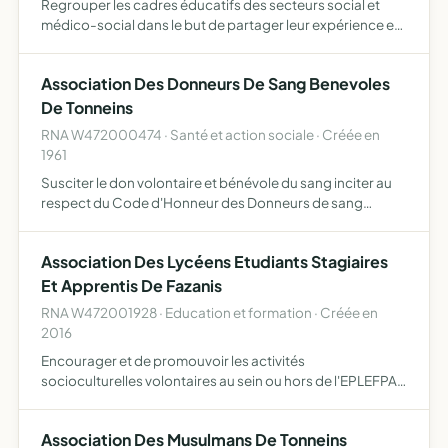
Regrouper les cadres éducatifs des secteurs social et
médico-social dans le but de partager leur expérience et
mener un travail de recherche, d'information, de
formation, de conseil et d'organisation.
Association Des Donneurs De Sang Benevoles
De Tonneins
RNA W472000474 · Santé et action sociale · Créée en
1961
Susciter le don volontaire et bénévole du sang inciter au
respect du Code d'Honneur des Donneurs de sang
bénévoles faciliter la collecte de sang par les
établissements agréés de Transfusion sanguine
Association Des Lycéens Etudiants Stagiaires
représenter ses adhére…
Et Apprentis De Fazanis
RNA W472001928 · Education et formation · Créée en
2016
Encourager et de promouvoir les activités
socioculturelles volontaires au sein ou hors de l'EPLEFPA,
ce qui exclut la prise en charge d'activités relevant des
missions d'enseignement (stages et voyages, actions
Association Des Musulmans De Tonneins
d'animatio…