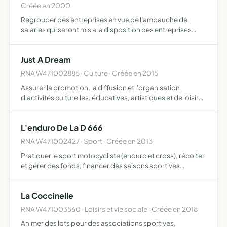
Créée en 2000
Regrouper des entreprises en vue de l'ambauche de
salaries qui seront mis a la disposition des entreprises
adherentes.
Just A Dream
RNA W471002885 · Culture · Créée en 2015
Assurer la promotion, la diffusion et l'organisation
d'activités culturelles, éducatives, artistiques et de loisirs
faciliter l'accès à la culture en sensibilisant un public aussi
large que possible à la diversité culture…
L'enduro De La D 666
RNA W471002427 · Sport · Créée en 2013
Pratiquer le sport motocycliste (enduro et cross), récolter
et gérer des fonds, financer des saisons sportives
(courses, randonnées, entraînements, stages,
équipements pilote et motocycle, déplacements,
La Coccinelle
logement, nourritu…
RNA W471003560 · Loisirs et vie sociale · Créée en 2018
Animer des lots pour des associations sportives,