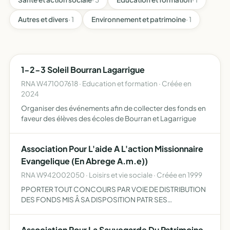
Autres et divers
· 1
Environnement et patrimoine
· 1
1-2-3 Soleil Bourran Lagarrigue
RNA W471007618 · Education et formation · Créée en
2024
Organiser des événements afin de collecter des fonds en
faveur des élèves des écoles de Bourran et Lagarrigue
Association Pour L'aide A L'action Missionnaire
Evangelique (En Abrege A.m.e))
RNA W942002050 · Loisirs et vie sociale · Créée en 1999
PPORTER TOUT CONCOURS PAR VOIE DE DISTRIBUTION
DES FONDS MIS Â SA DISPOSITION PATR SES
SYPATHIDANTS, Â TOUTE PERSONNS PHYSIQUE OU
MORALE SE CONSACRANT Â TOUTE ACTIVITE DE
Association Pour La Sauvegarde Du Patrimoine