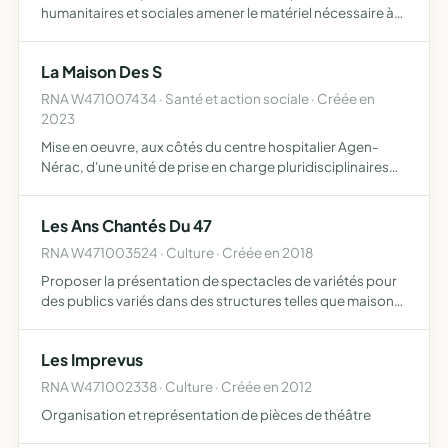
humanitaires et sociales amener le matériel nécessaire à
l'activité reverser tous les bénéfices aux différentes
associations afin de contribuer au bon fonctionnement
La Maison Des S
de cel…
RNA W471007434 · Santé et action sociale · Créée en
2023
Mise en oeuvre, aux côtés du centre hospitalier Agen-
Nérac, d'une unité de prise en charge pluridisciplinaires
des victimes de violences intrafamiliales, sexuelles et
sexistes organiser la prise en charge au sein des loca…
Les Ans Chantés Du 47
RNA W471003524 · Culture · Créée en 2018
Proposer la présentation de spectacles de variétés pour
des publics variés dans des structures telles que maison
de retraite, hôpitauc, collectivités..., pour diverses
occasions (fête de structure, anniveraire offrir l'ac…
Les Imprevus
RNA W471002338 · Culture · Créée en 2012
Organisation et représentation de pièces de théâtre