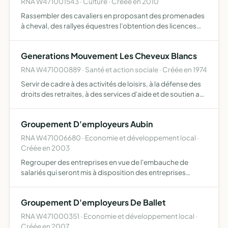
RNA W471001543 · Culture · Créée en 2010
Rassembler des cavaliers en proposant des promenades
à cheval, des rallyes équestres l'obtention des licences
FFE.
Generations Mouvement Les Cheveux Blancs
RNA W471000889 · Santé et action sociale · Créée en 1974
Servir de cadre à des activités de loisirs, à la défense des
droits des retraites, à des services d'aide et de soutien aux
retraites de la commune de bourran et des communes
voisines
Groupement D'employeurs Aubin
RNA W471006680 · Economie et développement local ·
Créée en 2003
Regrouper des entreprises en vue de l'embauche de
salariés qui seront mis à disposition des entreprises
adhérentes
Groupement D'employeurs De Ballet
RNA W471000351 · Economie et développement local ·
Créée en 2007