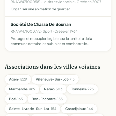
RNA W471000581 · Loisirs et vie sociale · Créée en 2007
Organiser une animation de quartier
Société De Chasse De Bourran
RNA W471000772 · Sport · Créée en 1964
Proteger et repeupler le gibier sur le territoire de la
commune detruire les nuisibles et combattre le
braconnage
Associations dans les villes voisines
Agen
· 1229
Villeneuve-Sur-Lot
· 713
Marmande
· 489
Nérac
· 303
Tonneins
· 225
Boé
· 165
Bon-Encontre
· 155
Sainte-Livrade-Sur-Lot
· 154
Casteljaloux
· 146