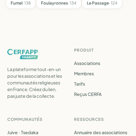
Fumel
· 138
Foulayronnes
· 134
Le Passage
· 124
PRODUIT
Associations
La plateforme tout-en-un
Membres
pour les associations et les
communautés religieuses
Tarifs
en France. Créez du lien,
Reçus CERFA
pas juste de la collecte.
COMMUNAUTÉS
RESSOURCES
Juive · Tsedaka
Annuaire des associations