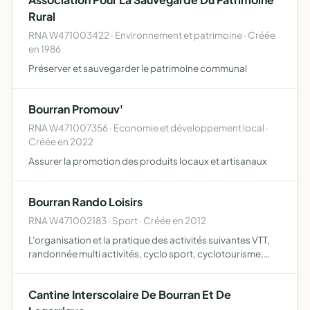
CARACTèRE EVANGELIQUE QU'ELLE JUGERA BIEN ET CE
TA…
Rural
RNA W471003422 · Environnement et patrimoine · Créée
en 1986
Préserver et sauvegarder le patrimoine communal
Bourran Promouv'
RNA W471007356 · Economie et développement local ·
Créée en 2022
Assurer la promotion des produits locaux et artisanaux
Bourran Rando Loisirs
RNA W471002183 · Sport · Créée en 2012
L'organisation et la pratique des activités suivantes VTT,
randonnée multi activités, cyclo sport, cyclotourisme,
bike trial, raid multisports et épreuves combinés,
athlétisme, roller et glisse urbaine, ski et sports de n…
Cantine Interscolaire De Bourran Et De