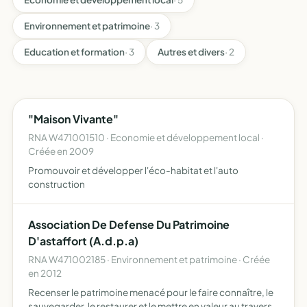
Environnement et patrimoine
· 3
Education et formation
· 3
Autres et divers
· 2
"Maison Vivante"
RNA W471001510 · Economie et développement local ·
Créée en 2009
Promouvoir et développer l'éco-habitat et l'auto
construction
Association De Defense Du Patrimoine
D'astaffort (A.d.p.a)
RNA W471002185 · Environnement et patrimoine · Créée
en 2012
Recenser le patrimoine menacé pour le faire connaître, le
sauvegarder, le restaurer et le mettre en valeur au travers