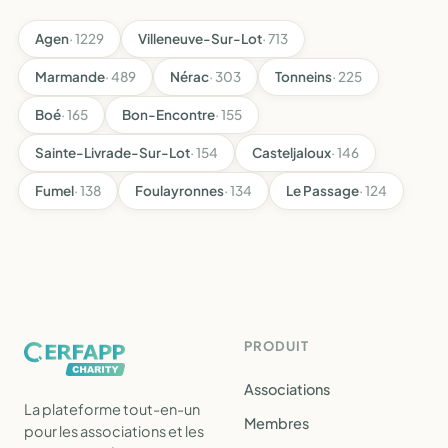
Agen
· 1229
Villeneuve-Sur-Lot
· 713
Marmande
· 489
Nérac
· 303
Tonneins
· 225
Boé
· 165
Bon-Encontre
· 155
Sainte-Livrade-Sur-Lot
· 154
Casteljaloux
· 146
Fumel
· 138
Foulayronnes
· 134
Le Passage
· 124
PRODUIT
Associations
La plateforme tout-en-un
Membres
pour les associations et les