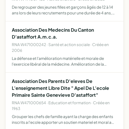
De regrouper des jeunes filles et garçons âgés de 12 à 14
ans lors de leurs recrutements pour une durée de 4 ans,
afin de promouvoir leur sens civique et leur esprit de
dévouement d'assurer à ces jeunes une formation prat…
Association Des Medecins Du Canton
D'astaffort A.m.c.a.
RNA W471000242 · Santé et action sociale · Créée en
2006
La défense et l'amélioration matérielle et morale de
l'exercice libéral de la médecine. Amélioration de la
participation aux diverses formes d'approche des
connaissances de chacun et l'amélioration de sa pratique
Association Des Parents D'eleves De
quotidie…
L'enseignement Libre Dite " Apel De L'ecole
Primaire Sainte Genevieve D'astaffort"
RNA W471000654 · Education et formation · Créée en
1963
Grouper les chefs de famille ayant la charge des enfants
inscrits a l'ecole apporter un soutien materiel et moral a
l'ecole, aux familles et aux maitres