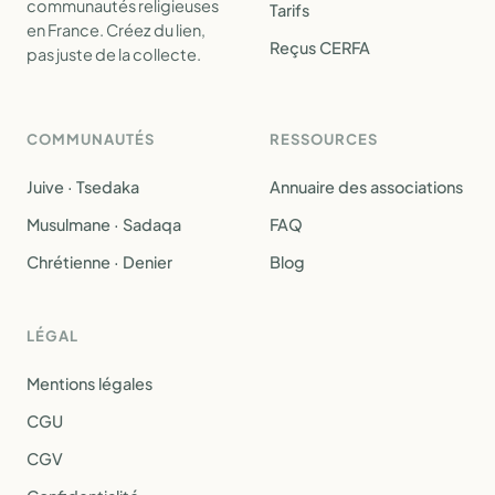
communautés religieuses
Tarifs
en France. Créez du lien,
Reçus CERFA
pas juste de la collecte.
COMMUNAUTÉS
RESSOURCES
Juive · Tsedaka
Annuaire des associations
Musulmane · Sadaqa
FAQ
Chrétienne · Denier
Blog
LÉGAL
Mentions légales
CGU
CGV