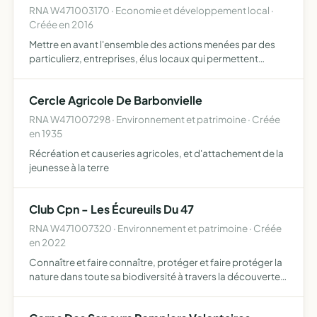
RNA W471003170 · Economie et développement local ·
Créée en 2016
Mettre en avant l'ensemble des actions menées par des
particulierz, entreprises, élus locaux qui permettent
d'apporter des solutions crédibles et efficaces aux
problèmes que rencontre la France (malnutrition,
Cercle Agricole De Barbonvielle
logement, em…
RNA W471007298 · Environnement et patrimoine · Créée
en 1935
Récréation et causeries agricoles, et d'attachement de la
jeunesse à la terre
Club Cpn - Les Écureuils Du 47
RNA W471007320 · Environnement et patrimoine · Créée
en 2022
Connaître et faire connaître, protéger et faire protéger la
nature dans toute sa biodiversité à travers la découverte,
la prévention, l'étude, l'expérimentation et la préservation