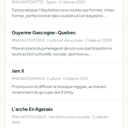
RNA W471001733 · Sport · Créée en 2001
Faire pratiquer l'équitation sous toutes ses formes. initier,
former, perfectionner des cavaliers à l'art équestre.
préparer aux examens fédéraux, organiser des
compétitions officielles, promouvoir le cheval et les
Guyenne Gascogne-Quebec
activi…
RNA W471001304 · Loisirs et vie sociale · Créée en 2009
Mise en place du jumelage et de son suivi participation à
toute action culturelle, sociale, sportive ou
gastronomique avec le Québec organisation
d'animations de spectacles, de conférences,
Jam X
d'expositions de voyage ou tout…
RNA W471001906 · Culture · Créée en 2011
Promouvoir et diffuser la musique reggae, au travers
notamment du groupe Jam X Unity.
L'arche En Agenais
RNA W471000804 · Santé et action sociale · Créée en
1993