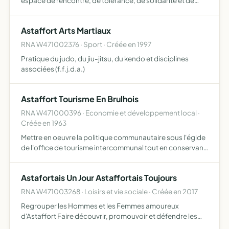
espace de rencontre, de tolérance, de solidarité et de
recherche à travers des projets culturels et artistiques
Astaffort Arts Martiaux
RNA W471002376 · Sport · Créée en 1997
Pratique du judo, du jiu-jitsu, du kendo et disciplines
associées (f.f.j.d.a.)
Astaffort Tourisme En Brulhois
RNA W471000396 · Economie et développement local ·
Créée en 1963
Mettre en oeuvre la politique communautaire sous l'égide
de l'office de tourisme intercommunal tout en conservant
ses propres missions d'intérêt local (animations,
manifestations...) assumer les missions d'animation et
Astafortais Un Jour Astaffortais Toujours
de…
RNA W471003268 · Loisirs et vie sociale · Créée en 2017
Regrouper les Hommes et les Femmes amoureux
d'Astaffort Faire découvrir, promouvoir et défendre les
couleurs d'Astaffort et du Sud-Ouest Organiser des