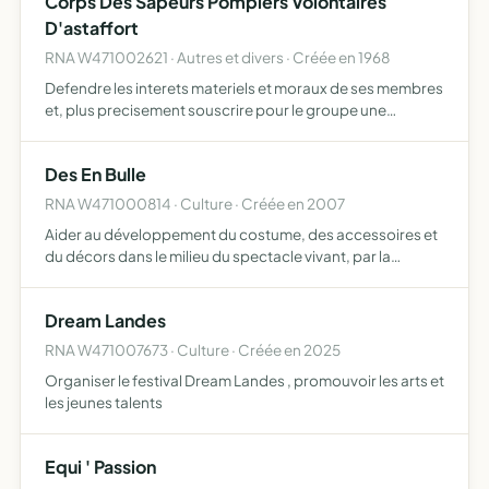
Corps Des Sapeurs Pompiers Volontaires
D'astaffort
RNA W471002621 · Autres et divers · Créée en 1968
Defendre les interets materiels et moraux de ses membres
et, plus precisement souscrire pour le groupe une
assurance collective sur la vie a la caisse nationale de
prevoyance
Des En Bulle
RNA W471000814 · Culture · Créée en 2007
Aider au développement du costume, des accessoires et
du décors dans le milieu du spectacle vivant, par la
recherche, la création, la réalisation, la rénovation, la
restauration, les retouches et l'entretien, elle pourra …
Dream Landes
RNA W471007673 · Culture · Créée en 2025
Organiser le festival Dream Landes , promouvoir les arts et
les jeunes talents
Equi ' Passion