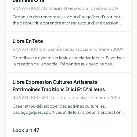
RNA W471006742 · Loisirs et vie sociale · Créée en 2019
Organiser des rencontres autour d'un goûter d'un tricot-
thé découvrir, apprendre et créer autour d'une passion
commune les arts du fil et de créer des liens entre
passionnés lors de réunions conviviales
Libre En Tete
RNA W471001511 · Santé et action sociale · Créée en 2009
Contribuer à dynamiser la vie associative locale. Favoriser
la création de lien social. Répondre aux besoins des
personnes en favorisant l'émergence et la mise en place
de projets individuels et /ou collectifs à caractère…
Libre Expression Cultures Artisanats
Patrimoines Traditions D'ici Et D'ailleurs
RNA W471007520 · Loisirs et vie sociale · Créée en 2023
Créer et/ou développer des activités culturelles,
pédagogiques, sportives et de loisirs, pour la protection
et la défense des cultures des coutumes des traditions de
nos terroirs et régions par l'organisation et l'animati…
Look'art 47