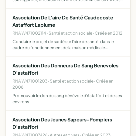
de manifestations concerne le patrimoine bâti en général,
le patrimoine rural, sur le territoire de la …
Association De L'aire De Santé Caudecoste
Astaffort Laplume
RNA W471002114 · Santé et action sociale · Créée en 2012
Conduire le projet de santé sur l'aire de santé, dans le
cadre du fonctionnement de la maison médicale
pluridisciplinaire et multi-sites par ailleurs l'association
inscrit son projet dans une dimension d'intérêt général, …
Association Des Donneurs De Sang Benevoles
D'astaffort
RNA W471001203 · Santé et action sociale · Créée en
2008
Promouvoir le don du sang bénévole d'Astaffort et de ses
environs
Association Des Jeunes Sapeurs-Pompiers
D'astaffort
RNA W471007426 · Autres et divers · Créée en 2023