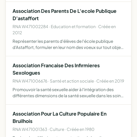
Association Des Parents De L'ecole Publique
D'astaffort
RNA W471002284 · Education et formation · Créée en
2012
Représenter les parents d'élèves de l'école publique
d'Astaffort, formuler en leur nom des voeux sur tout objet
concernant les intérêts moraux et matériels de l'école, des
élèves qui la fréquentent ou de leurs parents, en…
Association Francaise Des Infirmieres
Sexologues
RNA W471006676 · Santé et action sociale · Créée en 2019
Promouvoir la santé sexuelle aider à l'intégration des
différentes dimensions de la santé sexuelle dans les soins
soutenir et accompagner des professionnels et des
usagers
Association Pour La Culture Populaire En
Bruilhois
RNA W471001363 · Culture · Créée en 1980