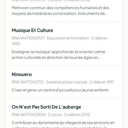
Mettre en commun des compétences humaines et des
moyens de matériel en sonorisation, instruments de
musique venir en aide par la logistique de matériel prêt
pour favoriser le projet des adhérents, mise à disposition,
Musique Et Culture
loca…
RNA W471002927 · Education et formation · Créée en
1983
Enseigner la musique 'approfondir et orienter cetrte
action culturelle en direction de tous les âges en
favorisant ainsi la pratique des activites d'expression
(danse, chants,...)
Ninouero
RNA W471002712 · Santé et action sociale · Créée en 1991
Creer et gerer un centre d'accueil pour jeunes enfants
On N'est Pas Sorti De L'auberge
RNA W471002904 · Culture · Créée en 2015
Contribuer au dynamisme du village et de ses environs en