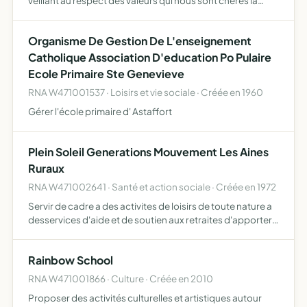
veillant au respect des valeurs qui nous sont chères la
solidarité, la sociabilité, l'entraide aménager un lieu
convivial accueillant des activités culturelles, art…
Organisme De Gestion De L'enseignement
Catholique Association D'education Po Pulaire
Ecole Primaire Ste Genevieve
RNA W471001537 · Loisirs et vie sociale · Créée en 1960
Gérer l'école primaire d' Astaffort
Plein Soleil Generations Mouvement Les Aines
Ruraux
RNA W471002641 · Santé et action sociale · Créée en 1972
Servir de cadre a des activites de loisirs de toute nature a
desservices d'aide et de soutien aux retraites d'apporter
aide et reconfort a tous les retraites et des communes
avoisinnantes.
Rainbow School
RNA W471001866 · Culture · Créée en 2010
Proposer des activités culturelles et artistiques autour