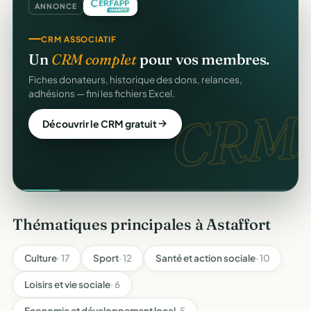
ANNONCE
CRM ASSOCIATIF
Un
CRM complet
pour vos membres.
Fiches donateurs, historique des dons, relances,
adhésions — fini les fichiers Excel.
CRM.
Découvrir le CRM gratuit
Thématiques principales à Astaffort
Culture
· 17
Sport
· 12
Santé et action sociale
· 10
Loisirs et vie sociale
· 6
Economie et développement local
· 5