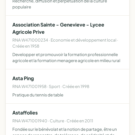
Recherche, diffusion et perpetuation de la culture
populaire
Association Sainte - Genevieve - Lycee
Agricole Prive
RNA W471000234 · Economie et développement local ·
Créée en 1958
Developper et promouvoir la formation professionnelle
agricole et la formation menagere agricole en milieu rural
Asta Ping
RNA W471001958 · Sport · Créée en 1998
Pratique du tennis de table
Astaffolies
RNA W471001940 · Culture · Créée en 2011
Fondée sur le bénévolat et la notion de partage, être un