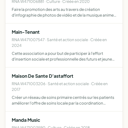
RNA W471006881 · Culture · Créée en 2020
Faire la promotion des arts au travers de création
d'infographie de photos de vidéo et de la musique animer
des ateliers collectifs et individuels de bien être avec la
participation de praticiens de bien être de musicothe…
Main-Tenant
RNA W471007547 · Santé et action sociale · Créée en
2024
Cette association a pour but de participer à l'effort
d'insertion sociale et professionnelle des futurs et jeunes
majeurs pris en charge par l'Aide Sociale à l'Enfance et de
ceux qui en sont sortis et qui souhaiteraient r…
Maison De Sante D'astaffort
RNA W471003206 · Santé et action sociale · Créée en
2017
Créer un réseau de soins primaire centrés sur les patients
améliorer l'offre de soins locale par la coordination
synergique des acteurs de soins médicaux sociaux
améliorer la qualité des soins par une amélioration
Manda Music
partagé…
RNA W471003590 · Culture · Créée en 2018