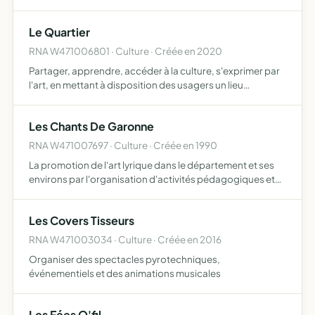
festifs.
Le Quartier
RNA W471006801 · Culture · Créée en 2020
Partager, apprendre, accéder à la culture, s'exprimer par
l'art, en mettant à disposition des usagers un lieu
consacré, des espaces, du matériel et des personnes
ressources faire le lien entre l'art et la société transfor…
Les Chants De Garonne
RNA W471007697 · Culture · Créée en 1990
La promotion de l'art lyrique dans le département et ses
environs par l'organisation d'activités pédagogiques et
de manifestations artistiques liées au chant, production
de spectacle, mise en scène, organisation de specta…
Les Covers Tisseurs
RNA W471003034 · Culture · Créée en 2016
Organiser des spectacles pyrotechniques,
événementiels et des animations musicales
Les Fées O'fil