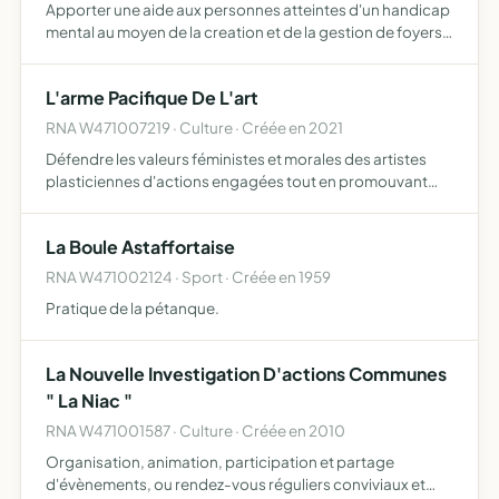
Apporter une aide aux personnes atteintes d'un handicap
mental au moyen de la creation et de la gestion de foyers
leur permettant devivre en communaute de progresser
sur tous les plans d'executer un
L'arme Pacifique De L'art
RNA W471007219 · Culture · Créée en 2021
Défendre les valeurs féministes et morales des artistes
plasticiennes d'actions engagées tout en promouvant
leurs oeuvres d'art contemporain quels qu'en soient la
pratique esthétique favoriser la diffusion de leurs créati…
La Boule Astaffortaise
RNA W471002124 · Sport · Créée en 1959
Pratique de la pétanque.
La Nouvelle Investigation D'actions Communes
" La Niac "
RNA W471001587 · Culture · Créée en 2010
Organisation, animation, participation et partage
d'évènements, ou rendez-vous réguliers conviviaux et