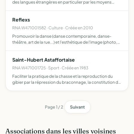
des langues étrangères en particulier par les moyens
suivants des ateliers d'éveil et d'apprentissage ludique du
jeune public aux langues étrangères des activités p…
Reflexs
RNA W471001582 · Culture · Créée en 2010
Promouvoir la danse (danse contemporaine, danse-
théâtre, art de la rue...) et l'esthétique de l'image (photo,
vidéo, graphisme...) par production, diffusion, recherche,
formation, création, sans que cette liste ne soit li…
Saint-Hubert Astaffortaise
RNA W471001725 · Sport · Créée en 1983
Faciliter la pratique de la chasse et la reproduction du
gibier par la répression du braconnage, la constitution de
reverses de gibier et la destruction des animaux nuisibles.
Page 1 / 2
Suivant
Associations dans les villes voisines