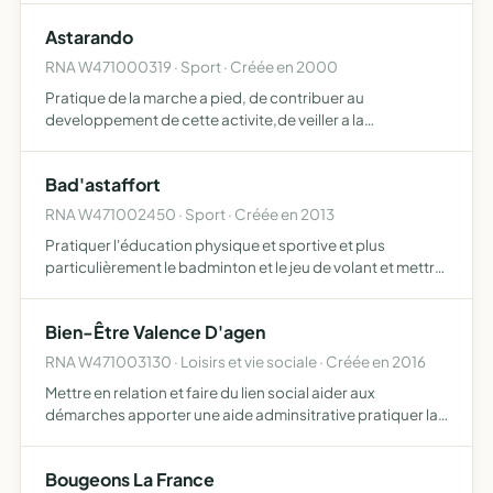
rencontres en vue d'échanges des connaissances entre
Astarando
membres de l'asso…
RNA W471000319 · Sport · Créée en 2000
Pratique de la marche a pied, de contribuer au
developpement de cette activite,de veiller a la
sauvegarde et l'entretien des chemins ruraux, d'entretenir
leur balisage.
Bad'astaffort
RNA W471002450 · Sport · Créée en 2013
Pratiquer l'éducation physique et sportive et plus
particulièrement le badminton et le jeu de volant et mettre
en oeuvre toutes actions propres à la promotion et à la
valorisation de ce sport
Bien-Être Valence D'agen
RNA W471003130 · Loisirs et vie sociale · Créée en 2016
Mettre en relation et faire du lien social aider aux
démarches apporter une aide adminsitrative pratiquer la
voyance le magnétisme et la phytothérapie aider à
retrouver une position positive de la silhouette par des
Bougeons La France
model…