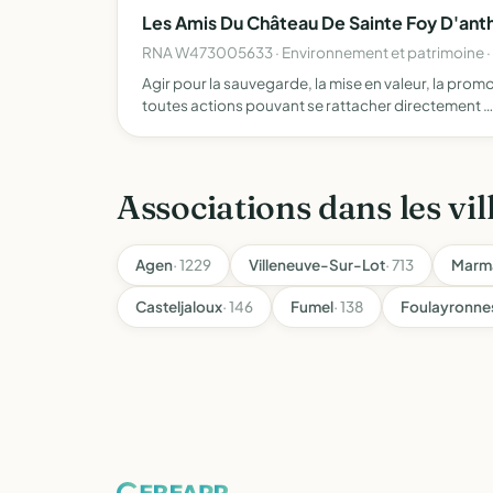
Les Amis Du Château De Sainte Foy D'anth
RNA W473005633 · Environnement et patrimoine ·
Agir pour la sauvegarde, la mise en valeur, la pro
toutes actions pouvant se rattacher directement …
Associations dans les vil
Agen
· 1229
Villeneuve-Sur-Lot
· 713
Marm
Casteljaloux
· 146
Fumel
· 138
Foulayronne