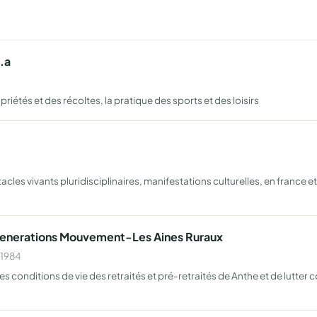
l.a
priétés et des récoltes, la pratique des sports et des loisirs
tacles vivants pluridisciplinaires, manifestations culturelles, en france et
Generations Mouvement-Les Aines Ruraux
 1984
conditions de vie des retraités et pré-retraités de Anthe et de lutter c