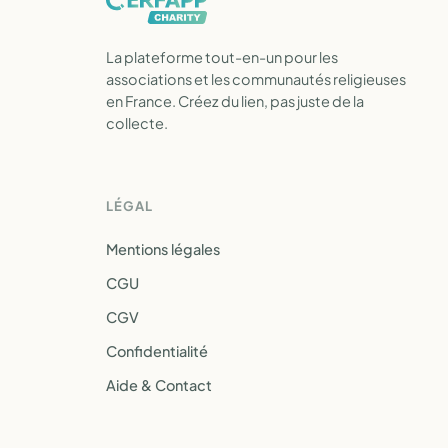
La plateforme tout-en-un pour les
associations et les communautés religieuses
en France. Créez du lien, pas juste de la
collecte.
LÉGAL
Mentions légales
CGU
CGV
Confidentialité
Aide & Contact