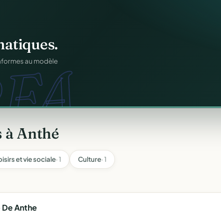
os membres.
atiques.
FA.
RM.
dhésions — fini les
onformes au modèle
s à Anthé
oisirs et vie sociale
· 1
Culture
· 1
 De Anthe