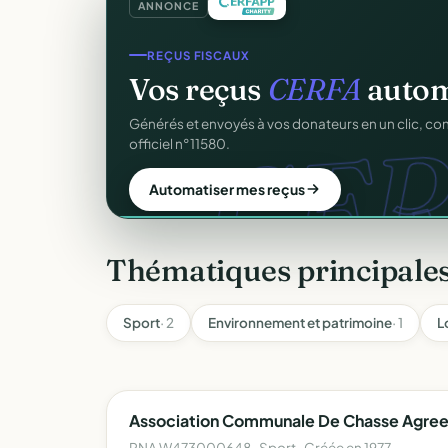
ANNONCE
CRM ASSOCIATIF
REÇUS FISCAUX
Un
CRM complet
pour v
Vos reçus
CERFA
autom
CER
C
Fiches donateurs, historique des dons, relances, a
Générés et envoyés à vos donateurs en un clic, c
fichiers Excel.
officiel n°11580.
Découvrir le CRM gratuit
Automatiser mes reçus
Thématiques principale
Sport
· 2
Environnement et patrimoine
· 1
L
Association Communale De Chasse Agree
RNA W473000648 · Sport · Créée en 1977