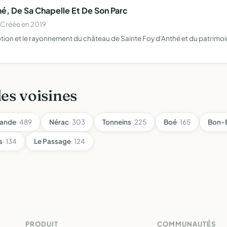
é, De Sa Chapelle Et De Son Parc
 Créée en 2019
motion et le rayonnement du château de Sainte Foy d'Anthé et du patrimoi
les voisines
ande
· 489
Nérac
· 303
Tonneins
· 225
Boé
· 165
Bon-
s
· 134
Le Passage
· 124
PRODUIT
COMMUNAUTÉS