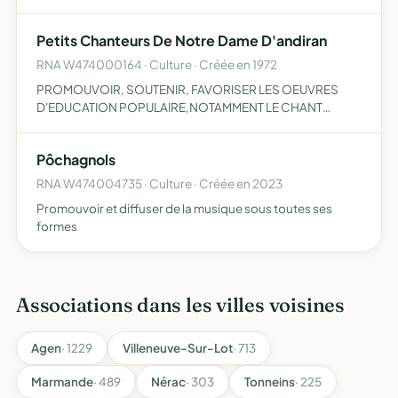
d'Andiran en s'appuyant sur l'esprit et les valeurs
humaines Respect d'autrui, tolérance, solidarité intergé…
Petits Chanteurs De Notre Dame D'andiran
RNA W474000164 · Culture · Créée en 1972
PROMOUVOIR, SOUTENIR, FAVORISER LES OEUVRES
D'EDUCATION POPULAIRE,NOTAMMENT LE CHANT
CHORAL, LES AUDITIONS MUSICALES, LES VOYAGES
CULTURELS AYANT TRAIT A LA MUSIQUE etc...Y COMPRIS
Pôchagnols
LES CONGRES A BUT MUSICAL
RNA W474004735 · Culture · Créée en 2023
Promouvoir et diffuser de la musique sous toutes ses
formes
Associations dans les villes voisines
Agen
· 1229
Villeneuve-Sur-Lot
· 713
Marmande
· 489
Nérac
· 303
Tonneins
· 225