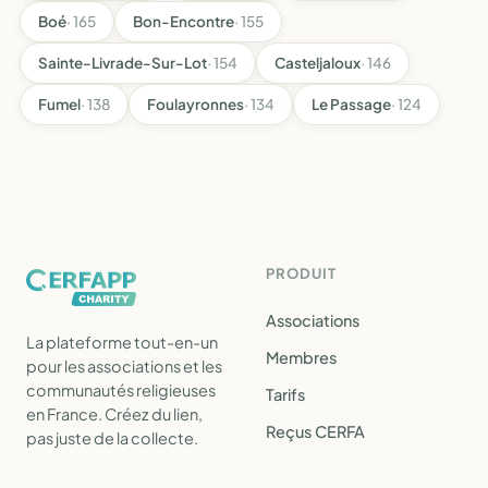
Boé
· 165
Bon-Encontre
· 155
Sainte-Livrade-Sur-Lot
· 154
Casteljaloux
· 146
Fumel
· 138
Foulayronnes
· 134
Le Passage
· 124
PRODUIT
Associations
La plateforme tout-en-un
Membres
pour les associations et les
communautés religieuses
Tarifs
en France. Créez du lien,
Reçus CERFA
pas juste de la collecte.