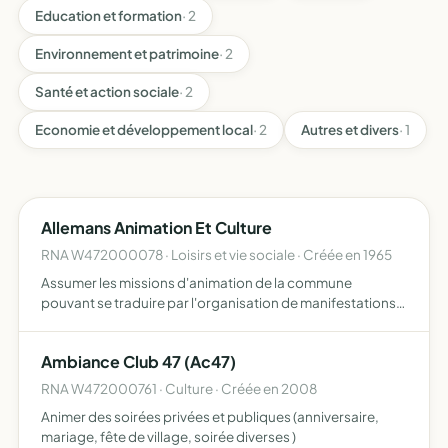
Education et formation
· 2
Environnement et patrimoine
· 2
Santé et action sociale
· 2
Economie et développement local
· 2
Autres et divers
· 1
Allemans Animation Et Culture
RNA W472000078 · Loisirs et vie sociale · Créée en 1965
Assumer les missions d'animation de la commune
pouvant se traduire par l'organisation de manifestations
musicales ou culturelles, d'expositions culturelles et/ou
artisanales, de la promotion linguistique, de la
Ambiance Club 47 (Ac47)
sauvegarde…
RNA W472000761 · Culture · Créée en 2008
Animer des soirées privées et publiques (anniversaire,
mariage, fête de village, soirée diverses )