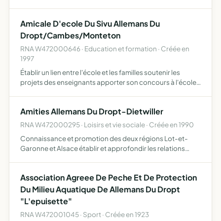
Amicale D'ecole Du Sivu Allemans Du
Dropt/Cambes/Monteton
RNA W472000646 · Education et formation · Créée en
1997
Établir un lien entre l'école et les familles soutenir les
projets des enseignants apporter son concours à l'école
publique afin d'enrichir et améliorer son fonctionnement
pour accomplir son but, l'association pourra pass…
Amities Allemans Du Dropt-Dietwiller
RNA W472000295 · Loisirs et vie sociale · Créée en 1990
Connaissance et promotion des deux régions Lot-et-
Garonne et Alsace établir et approfondir les relations
entre familles et école manifestations culturelles sportives
et autres fêtes de la gastronomie régionale avec rencon…
Association Agreee De Peche Et De Protection
Du Milieu Aquatique De Allemans Du Dropt
"L'epuisette"
RNA W472001045 · Sport · Créée en 1923