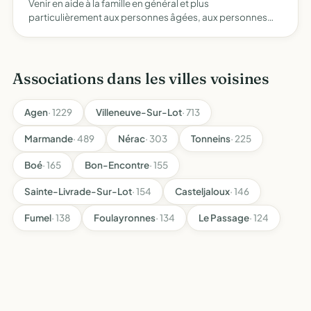
Venir en aide à la famille en général et plus
particulièrement aux personnes âgées, aux personnes
handicapées en leur apportant l'aide nécessaire tant sur
le plan moral, qu'administratif et matériel favorisant ainsi
le ma…
Associations dans les villes voisines
Agen
· 1229
Villeneuve-Sur-Lot
· 713
Marmande
· 489
Nérac
· 303
Tonneins
· 225
Boé
· 165
Bon-Encontre
· 155
Sainte-Livrade-Sur-Lot
· 154
Casteljaloux
· 146
Fumel
· 138
Foulayronnes
· 134
Le Passage
· 124