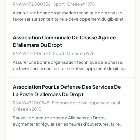
RNA W472000556 · Sport · Créée en 1978
Assurer une bonne organisation technique de la chasse,
favoriser sur son territoire le développement du gibier et
de la faune sauvage dans le respect d'un véritable
équilibre agro-sylvo-cynégétique, l'éducation
Association Communale De Chasse Agreee
cynégétiqu…
D'allemans Du Dropt
RNA W472005370 · Sport · Créée en 1978
Assurer une bonne organisation technique de la chasse,
de favoriser sur son territoire le développement du gibier
et de faune sauvage dans le respect d'un véritable
équilibre agro-sylvo-cynégétique, l'éducation
Association Pour La Defense Des Services De
cynégétiqu…
La Poste D'allemans Du Dropt
RNA W472001545 · Economie et développement local ·
Créée en 2013
Sauver le bureau de poste à Allemans du Dropt,
augmenter et régulariser les heures d'ouvertures, faire
nommer un agent titulaire qualifié capable d'assurer un
service de qualité aux usagers y compris financier assurer,