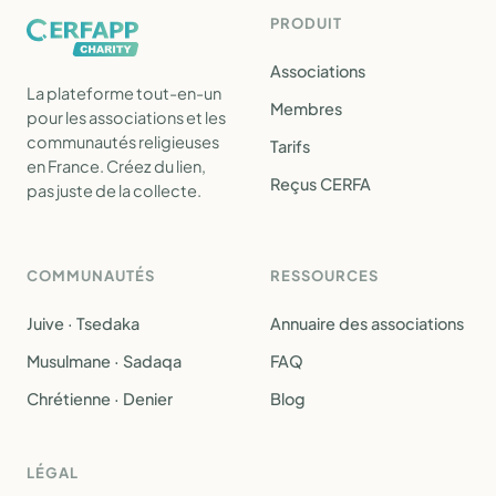
PRODUIT
Associations
La plateforme tout-en-un
Membres
pour les associations et les
communautés religieuses
Tarifs
en France. Créez du lien,
Reçus CERFA
pas juste de la collecte.
COMMUNAUTÉS
RESSOURCES
Juive · Tsedaka
Annuaire des associations
Musulmane · Sadaqa
FAQ
Chrétienne · Denier
Blog
LÉGAL