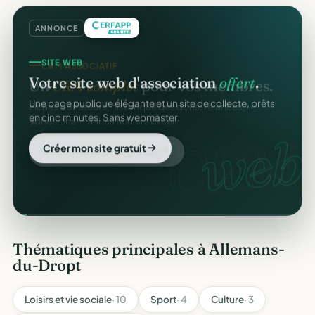
ANNONCE
SITE WEB
Votre site web d'association
offert
.
Une page publique élégante et un site de collecte, prêts
en cinq minutes. Sans webmaster.
web
Créer mon site gratuit
Thématiques principales à Allemans-
du-Dropt
Loisirs et vie sociale
· 10
Sport
· 4
Culture
· 3