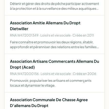
Détenir et gérer des droits de pêche participer activement
à la protection et à la surveillance des milieux aquatiques
et de leur patrimoine piscicole, notamment par la lutte
contre le braconnage, par la participation à l…
Association Amitie Allemans Du Dropt
Dietwiller
RNA W472001349 · Loisirs et vie sociale · Créée en 2011
Faire connaître et promouvoir les deux régions, établir,
approfondir et pérenniser des relations entre les familles
et les écoles, organiser des manifestations, baptiser des
sites pour les deux communes, organiser des fêt…
Association Artisans Commercants Allemans Du
Dropt (Acad)
RNA W472000156 · Loisirs et vie sociale · Créée en 2006
Promouvoir, populariser les artisans et commerçants
locaux et dynamiser le village.
Association Communale De Chasse Agree
D'allemans Du Dropt