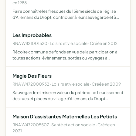
en 1988
Faire connaître les fresques du 15ème siècle de l'église
d'Allemans du Dropt, contribuer à leur sauvegarde et à
leur restauration
Les Improbables
RNA W821001520 · Loisirs et vie sociale · Créée en 2012
Récolte commune de fonds en vue de la participation à
toutes actions, évènements, sorties ou voyages à
caractère sportif, social, humanitaire et culturel, par les
membres adhérents, afin de promouvoir et d'aider
Magie Des Fleurs
l'associa…
RNA W472000932 · Loisirs et vie sociale · Créée en 2009
Sauvegarde et mise en valeur du patrimoine fleurissement
des rues et places du village d'Allemans du Dropt
développement et promotion du fleurissement dans le
village par tous les moyens telles informations,
Maison D'assistantes Maternelles Les Petiots
publications,…
RNA W472005507 · Santé et action sociale · Créée en
2021