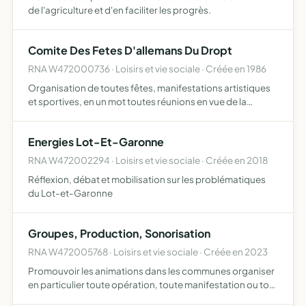
de l'agriculture et d'en faciliter les progrès.
Comite Des Fetes D'allemans Du Dropt
RNA W472000736 · Loisirs et vie sociale · Créée en 1986
Organisation de toutes fêtes, manifestations artistiques
et sportives, en un mot toutes réunions en vue de la
distraction de la population
Energies Lot-Et-Garonne
RNA W472002294 · Loisirs et vie sociale · Créée en 2018
Réflexion, débat et mobilisation sur les problématiques
du Lot-et-Garonne
Groupes, Production, Sonorisation
RNA W472005768 · Loisirs et vie sociale · Créée en 2023
Promouvoir les animations dans les communes organiser
en particulier toute opération, toute manifestation ou tout
événement récréatifs, musicaux, culturels ou festifs