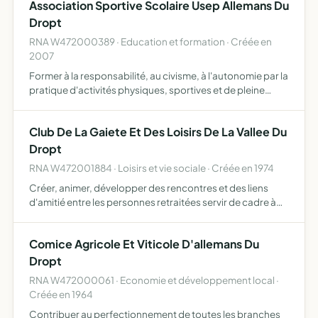
Association Sportive Scolaire Usep Allemans Du
da…
Dropt
RNA W472000389 · Education et formation · Créée en
2007
Former à la responsabilité, au civisme, à l'autonomie par la
pratique d'activités physiques, sportives et de pleine
nature, d'activités socio-culturelles l'organisation de
manifestations diverses dans le cadre du fonction…
Club De La Gaiete Et Des Loisirs De La Vallee Du
Dropt
RNA W472001884 · Loisirs et vie sociale · Créée en 1974
Créer, animer, développer des rencontres et des liens
d'amitié entre les personnes retraitées servir de cadre à
des activités de loisirs, à des services d'entraide et de
soutien, à des actions d'information contribuer à l…
Comice Agricole Et Viticole D'allemans Du
Dropt
RNA W472000061 · Economie et développement local ·
Créée en 1964
Contribuer au perfectionnement de toutes les branches