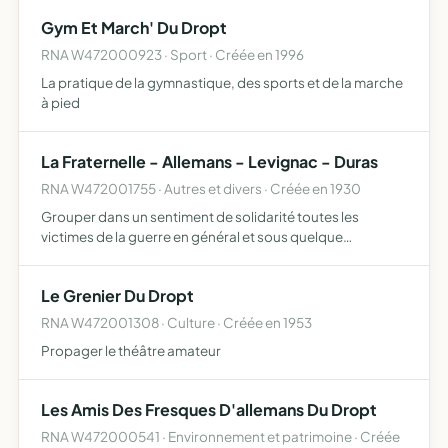
concourir à la réalisation de son objet social par tou…
Gym Et March' Du Dropt
RNA W472000923 · Sport · Créée en 1996
La pratique de la gymnastique, des sports et de la marche
à pied
La Fraternelle - Allemans - Levignac - Duras
RNA W472001755 · Autres et divers · Créée en 1930
Grouper dans un sentiment de solidarité toutes les
victimes de la guerre en général et sous quelque
classement qu'elles figurent, ainsi que les anciens
combattants et de défendre leurs intérêts
Le Grenier Du Dropt
RNA W472001308 · Culture · Créée en 1953
Propager le théâtre amateur
Les Amis Des Fresques D'allemans Du Dropt
RNA W472000541 · Environnement et patrimoine · Créée