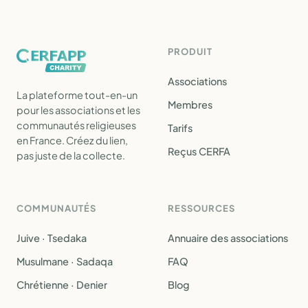
PRODUIT
Associations
La plateforme tout-en-un
Membres
pour les associations et les
communautés religieuses
Tarifs
en France. Créez du lien,
Reçus CERFA
pas juste de la collecte.
COMMUNAUTÉS
RESSOURCES
Juive · Tsedaka
Annuaire des associations
Musulmane · Sadaqa
FAQ
Chrétienne · Denier
Blog