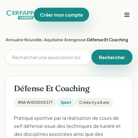
Créer mon compte
Annuaire
›
Nouvelle-Aquitaine
›
Arengosse
›
Défense Et Coaching
Rechercher
Défense Et Coaching
RNA W402005377
Sport
Créée il y a 8 ans
Pratique sportive par la réalisation de cours de
self défense issue des techniques de karaté et
des disciplines associées ainsi que des