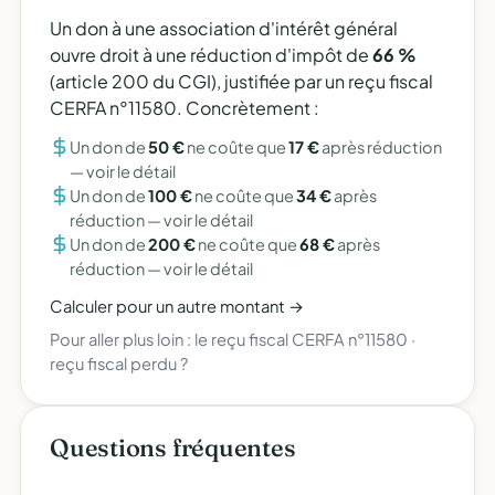
Un don à une association d'intérêt général
ouvre droit à une réduction d'impôt de
66 %
(article 200 du CGI), justifiée par un reçu fiscal
CERFA n°11580. Concrètement :
Un don de
50 €
ne coûte que
17 €
après réduction
—
voir le détail
Un don de
100 €
ne coûte que
34 €
après
réduction —
voir le détail
Un don de
200 €
ne coûte que
68 €
après
réduction —
voir le détail
Calculer pour un autre montant →
Pour aller plus loin :
le reçu fiscal CERFA n°11580
·
reçu fiscal perdu ?
Questions fréquentes