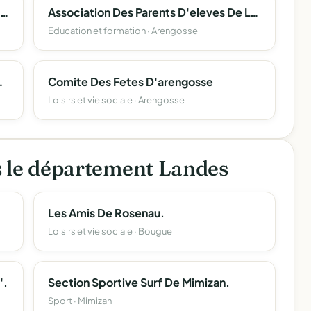
Association Communale De Chasse Agreee D'arengosse
Association Des Parents D'eleves De L'ecole Sainte Therese D'arengosse
Education et formation · Arengosse
D'asperges Bio
Comite Des Fetes D'arengosse
Loisirs et vie sociale · Arengosse
s le département Landes
Les Amis De Rosenau.
Loisirs et vie sociale · Bougue
'.
Section Sportive Surf De Mimizan.
Sport · Mimizan