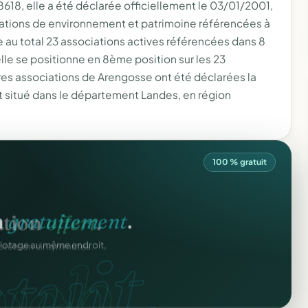
8, elle a été déclarée officiellement le 03/01/2001,
ssociations de environnement et patrimoine référencées à
au total 23 associations actives référencées dans 8
lle se positionne en 8ème position sur les 23
res associations de Arengosse ont été déclarées la
 situé dans le département Landes, en région
100 % gratuit
n
gratuitement
.
tuit.
ilotage au même endroit,