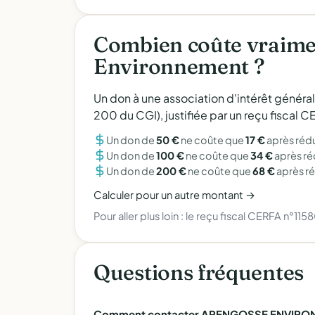
Combien coûte vraime
Environnement ?
Un don à une association d'intérêt généra
200 du CGI), justifiée par un reçu fiscal
Un don de
50 €
ne coûte que
17 €
après réd
Un don de
100 €
ne coûte que
34 €
après r
Un don de
200 €
ne coûte que
68 €
après r
Calculer pour un autre montant →
Pour aller plus loin :
le reçu fiscal CERFA n°115
Questions fréquentes
Comment contacter ARENGOSSE ENVIRO