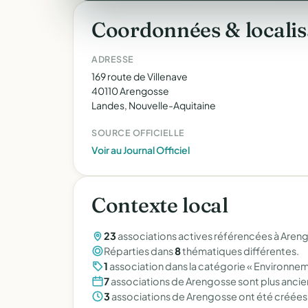
Coordonnées & localis
ADRESSE
169 route de Villenave
40110 Arengosse
Landes, Nouvelle-Aquitaine
SOURCE OFFICIELLE
Voir au Journal Officiel
Contexte local
23
associations actives référencées à Aren
Réparties dans
8
thématiques différentes.
1
association dans la catégorie « Environnem
7
associations de Arengosse sont plus anci
3
associations de Arengosse ont été créées