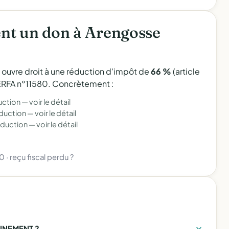
nt un don à Arengosse
l ouvre droit à une réduction d'impôt de
66 %
(article
 CERFA n°11580. Concrètement :
uction —
voir le détail
éduction —
voir le détail
éduction —
voir le détail
80
·
reçu fiscal perdu ?
NNEMENT ?