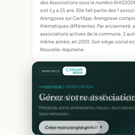
des Associations sous le numéro W40200861
soit il y a 25 ans. Elle fait partie des 1 a
Arengosse sur CerfApp. Arengosse compte 
thématiques différentes. Par ancienneté, e
associations actives de la commune. 2 aut
même année, en 2001. Son siège social est
Nouvelle-Aquitaine.
ANNONCE
GESTION D'ASSOCIATION
Gérez votre associatio
gra
Membres, dons, événements, reçus — tout votre p
sans rien payer.
Créer mon compte gratuit