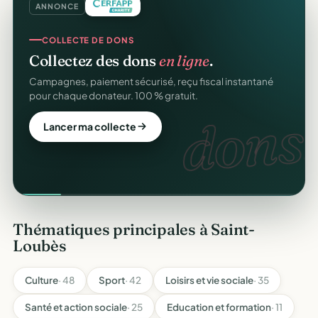
ANNONCE
COLLECTE DE DONS
Collectez des dons
en ligne
.
Campagnes, paiement sécurisé, reçu fiscal instantané
pour chaque donateur. 100 % gratuit.
dons.
Lancer ma collecte
Thématiques principales à Saint-
Loubès
Culture
· 48
Sport
· 42
Loisirs et vie sociale
· 35
Santé et action sociale
· 25
Education et formation
· 11