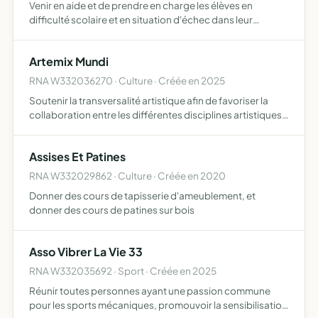
Venir en aide et de prendre en charge les élèves en
difficulté scolaire et en situation d'échec dans leur
établissement afin de les placer sur la voie de la réussite
professionnelle, tout cela par le biais de soutien scol…
Artemix Mundi
RNA W332036270 · Culture · Créée en 2025
Soutenir la transversalité artistique afin de favoriser la
collaboration entre les différentes disciplines artistiques
et ainsi contribuer à leur rayonnement favoriser les
échanges et collaborations entre artistes locaux,…
Assises Et Patines
RNA W332029862 · Culture · Créée en 2020
Donner des cours de tapisserie d'ameublement, et
donner des cours de patines sur bois
Asso Vibrer La Vie 33
RNA W332035692 · Sport · Créée en 2025
Réunir toutes personnes ayant une passion commune
pour les sports mécaniques, promouvoir la sensibilisation