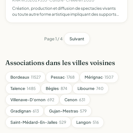
Création, production et diffusion de spectacles vivants
ou toute autre forme artistique impliquant des supports
tels que le livre, la vidéo, les arts plastiques et les arts de la
scène la mise en place d'ateliers, de stag…
Page 1 / 4
Suivant
Associations dans les villes voisines
Bordeaux
· 11527
Pessac
· 1768
Mérignac
· 1507
Talence
· 1485
Bègles
· 874
Libourne
· 740
Villenave-D'ornon
· 692
Cenon
· 631
Gradignan
· 613
Gujan-Mestras
· 579
Saint-Médard-En-Jalles
· 529
Langon
· 516