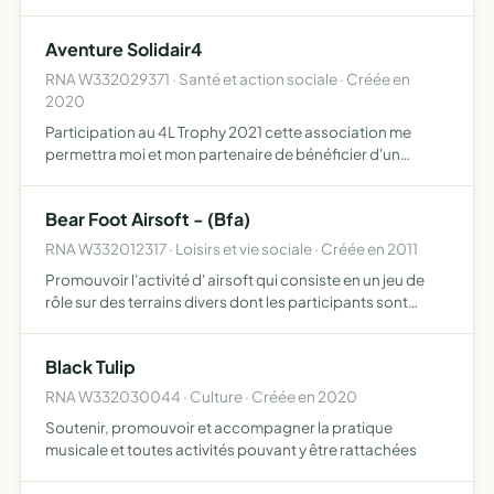
Aventure Solidair4
RNA W332029371 · Santé et action sociale · Créée en
2020
Participation au 4L Trophy 2021 cette association me
permettra moi et mon partenaire de bénéficier d'un
compte ou les sponsors pourront nous verser de l'argent
directement dessus cet argent permettra de prendre en
Bear Foot Airsoft - (Bfa)
compte …
RNA W332012317 · Loisirs et vie sociale · Créée en 2011
Promouvoir l'activité d' airsoft qui consiste en un jeu de
rôle sur des terrains divers dont les participants sont
équipés de jouets du type Air Soft Gun conformes à la loi
en vigueur sur la commercialisation et l'utilisa…
Black Tulip
RNA W332030044 · Culture · Créée en 2020
Soutenir, promouvoir et accompagner la pratique
musicale et toutes activités pouvant y être rattachées