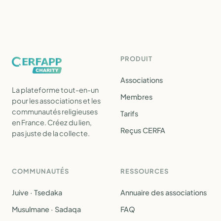
PRODUIT
Associations
La plateforme tout-en-un
Membres
pour les associations et les
communautés religieuses
Tarifs
en France. Créez du lien,
Reçus CERFA
pas juste de la collecte.
COMMUNAUTÉS
RESSOURCES
Juive · Tsedaka
Annuaire des associations
Musulmane · Sadaqa
FAQ