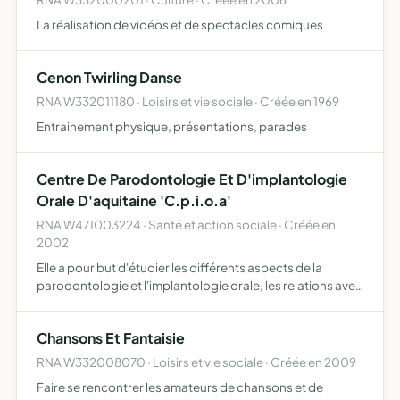
La réalisation de vidéos et de spectacles comiques
Cenon Twirling Danse
RNA W332011180 · Loisirs et vie sociale · Créée en 1969
Entrainement physique, présentations, parades
Centre De Parodontologie Et D'implantologie
Orale D'aquitaine 'C.p.i.o.a'
RNA W471003224 · Santé et action sociale · Créée en
2002
Elle a pour but d'étudier les différents aspects de la
parodontologie et l'implantologie orale, les relations avec
les autres disciplines qui s'y rattachent, de participer à la
formation continue.
Chansons Et Fantaisie
RNA W332008070 · Loisirs et vie sociale · Créée en 2009
Faire se rencontrer les amateurs de chansons et de