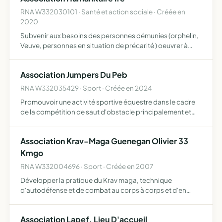
RNA W332030101 · Santé et action sociale · Créée en
2020
Subvenir aux besoins des personnes démunies (orphelin,
Veuve, personnes en situation de précarité ) oeuvrer à
l'autonomisation des femmes, par le biais de
l'entrepreneuriat et l'insertion sociétale parrainer les
Association Jumpers Du Peb
enfants e…
RNA W332035429 · Sport · Créée en 2024
Promouvoir une activité sportive équestre dans le cadre
de la compétition de saut d'obstacle principalement et
apporter de l'aide financière et logistique pour les
différentes échéances de la saison (championnat de
Association Krav-Maga Guenegan Olivier 33
france…
Kmgo
RNA W332004696 · Sport · Créée en 2007
Développer la pratique du Krav maga, technique
d'autodéfense et de combat au corps à corps et d'en
assurer la promotion
Association Lapef, Lieu D'accueil