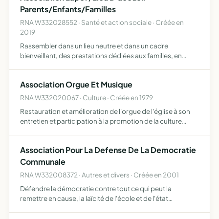
Parents/Enfants/Familles
RNA W332028552 · Santé et action sociale · Créée en
2019
Rassembler dans un lieu neutre et dans un cadre
bienveillant, des prestations dédiées aux familles, en
passant par des temps ludiques par le biais d'ateliers
parents/enfants, des journées familles, et d'autres
Association Orgue Et Musique
prestations…
RNA W332020067 · Culture · Créée en 1979
Restauration et amélioration de l'orgue de l'église à son
entretien et participation à la promotion de la culture
musicale à saint-loubes
Association Pour La Defense De La Democratie
Communale
RNA W332008372 · Autres et divers · Créée en 2001
Défendre la démocratie contre tout ce qui peut la
remettre en cause, la laïcité de l'école et de l'état
exclusivité des fonds publics, défendre les services
publics contre toute forme de privatisation et dans tous