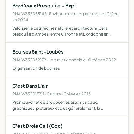
Bord'eaux Presqu'île - Bxpi
RNA W332035145 · Environnement et patrimoine · Créée
en 2024
Valoriser le patrimoine naturel et architectural de la
presqu'île d Ambès, entre Garonne et Dordogne en
faisant découvrir les palus, leur faune et leur flore, les bâtis
remarquables , châteaux, maisons de plaisir des bord…
Bourses Saint-Loubès
RNA W332032179 · Loisirs et vie sociale · Créée en 2022
Organisation de bourses
C'est Dans L'air
RNA W332015711 · Culture · Créée en 2013
Promouvoir et de proposer les arts musicaux,
graphiques, picturaux et plus généralement, la
réalisation, production, diffusion, l'organisation de tout
spectacle musical, événementiel, culturel, exposition,
C'est Drole Ca ! (Cdc)
création graphi…
RNA W332000201 · Culture · Créée en 2006