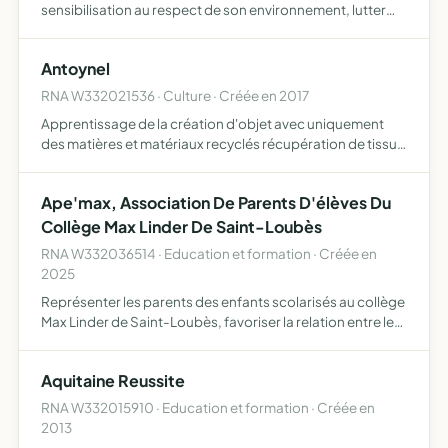
sensibilisation au respect de son environnement, lutter
contre le gâchis de matières premières, mixité
intergénérationnelle
Antoynel
RNA W332021536 · Culture · Créée en 2017
Apprentissage de la création d'objet avec uniquement
des matières et matériaux recyclés récupération de tissus
ou vêtements pour créer des couvertures patchwork,
trousse, recouvrement de vieux meubles apprentissage
Ape'max, Association De Parents D'élèves Du
sur le…
Collège Max Linder De Saint-Loubès
RNA W332036514 · Education et formation · Créée en
2025
Représenter les parents des enfants scolarisés au collège
Max Linder de Saint-Loubès, favoriser la relation entre les
parents d'élèves et les professeurs, favoriser la relation
entre les parents et le conseil départementa…
Aquitaine Reussite
RNA W332015910 · Education et formation · Créée en
2013