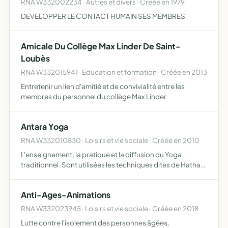
RNA W332002234 · Autres et divers · Créée en 1979
DEVELOPPER LE CONTACT HUMAIN SES MEMBRES
Amicale Du Collège Max Linder De Saint-
Loubès
RNA W332015941 · Education et formation · Créée en 2013
Entretenir un lien d'amitié et de convivialité entre les
membres du personnel du collège Max Linder
Antara Yoga
RNA W332010830 · Loisirs et vie sociale · Créée en 2010
L'enseignement, la pratique et la diffusion du Yoga
traditionnel. Sont utilisées les techniques dites de Hatha
Yoga exercices posturales exercices de contrôles
respiratoire exercices de relaxations exercices de
Anti-Ages-Animations
concentrat…
RNA W332023945 · Loisirs et vie sociale · Créée en 2018
Lutte contre l'isolement des personnes âgées,