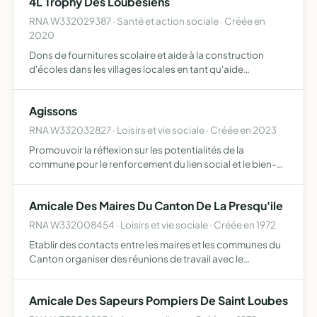
4L Trophy Des Loubésiens
RNA W332029387 · Santé et action sociale · Créée en
2020
Dons de fournitures scolaire et aide à la construction
d'écoles dans les villages locales en tant qu'aide
humanitaire
Agissons
RNA W332032827 · Loisirs et vie sociale · Créée en 2023
Promouvoir la réflexion sur les potentialités de la
commune pour le renforcement du lien social et le bien-
vivre ensemble entre les Loubésiennes, Loubésiens et par
des actions conviviales dans un état d'esprit de bienveil…
Amicale Des Maires Du Canton De La Presqu'ile
RNA W332008454 · Loisirs et vie sociale · Créée en 1972
Etablir des contacts entre les maires et les communes du
Canton organiser des réunions de travail avec le
département, la région, la Préfetcture, la CUB, les
administrations déconcentrées, etc... Emettre des voeux,
Amicale Des Sapeurs Pompiers De Saint Loubes
des su…