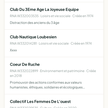
produire, diffuser et promouvoir le spectacle vivant et …
Club Du 3Eme Age La Joyeuse Equipe
RNA W332003535 · Loisirs et vie sociale · Créée en 1974
Distraction des anciens du 3 âge
Club Nautique Loubesien
RNA W332014281 · Loisirs et vie sociale · Créée en 1974
Xxxx
Coeur De Ruche
RNA W332022899 · Environnement et patrimoine · Créée
en 2018
Promouvoir des actions conformes aux valeurs
humanistes, éthiques, solidaires et écologiques
développer la citoyenneté, le lien social, la solidarité,
l'écologie pour faire naître un nouveau projet de société
Collectif Les Femmes De L'ouest
plus soutena…
RNA W332029535 · Culture · Créée en 2020