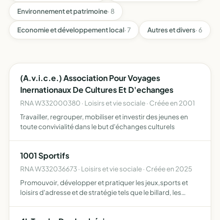
Environnement et patrimoine
· 8
Economie et développement local
· 7
Autres et divers
· 6
(A.v.i.c.e.) Association Pour Voyages
Inernationaux De Cultures Et D'echanges
RNA W332000380 · Loisirs et vie sociale · Créée en 2001
Travailler, regrouper, mobiliser et investir des jeunes en
toute convivialité dans le but d'échanges culturels
1001 Sportifs
RNA W332036673 · Loisirs et vie sociale · Créée en 2025
Promouvoir, développer et pratiquer les jeux,sports et
loisirs d'adresse et de stratégie tels que le billard, les
fléchettes, les échecs, le golf, les cartes ou autres
disciplines similaires, tant en loisirs qu'en compéti…