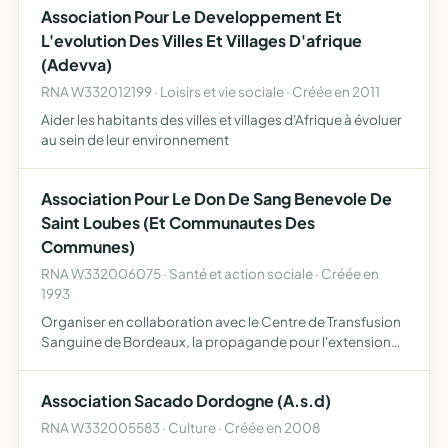
Association Pour Le Developpement Et
les dom…
L'evolution Des Villes Et Villages D'afrique
(Adevva)
RNA W332012199 · Loisirs et vie sociale · Créée en 2011
Aider les habitants des villes et villages d'Afrique à évoluer
au sein de leur environnement
Association Pour Le Don De Sang Benevole De
Saint Loubes (Et Communautes Des
Communes)
RNA W332006075 · Santé et action sociale · Créée en
1993
Organiser en collaboration avec le Centre de Transfusion
Sanguine de Bordeaux, la propagande pour l'extension
du don du sang, le recrutement de nouveaux donneurs et
favoriser entre les donneurs et anciens donneurs des rel…
Association Sacado Dordogne (A.s.d)
RNA W332005583 · Culture · Créée en 2008