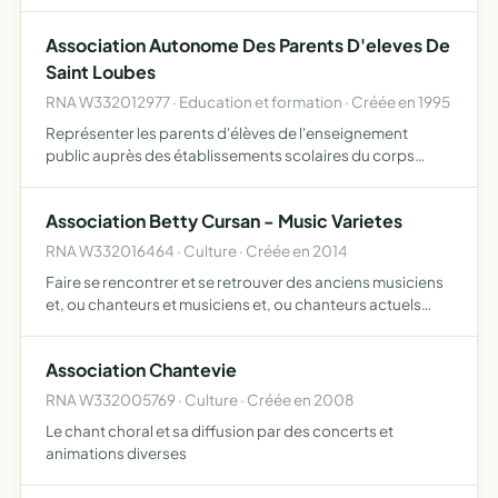
à la sécurité routière et à la collaboration entre ses
usagers, réunir des personnes à visée caritative ou de
Association Autonome Des Parents D'eleves De
sen…
Saint Loubes
RNA W332012977 · Education et formation · Créée en 1995
Représenter les parents d'élèves de l'enseignement
public auprès des établissements scolaires du corps
enseignant des autorités académiques du rectorat, des
collectivités locales, des pouvoirs publics et de tout autre
Association Betty Cursan - Music Varietes
org…
RNA W332016464 · Culture · Créée en 2014
Faire se rencontrer et se retrouver des anciens musiciens
et, ou chanteurs et musiciens et, ou chanteurs actuels
ayant joué autrefois dans l'orchestre Betty Cursan afin de
rejouer ensemble bénévolement des reprises de mus…
Association Chantevie
RNA W332005769 · Culture · Créée en 2008
Le chant choral et sa diffusion par des concerts et
animations diverses