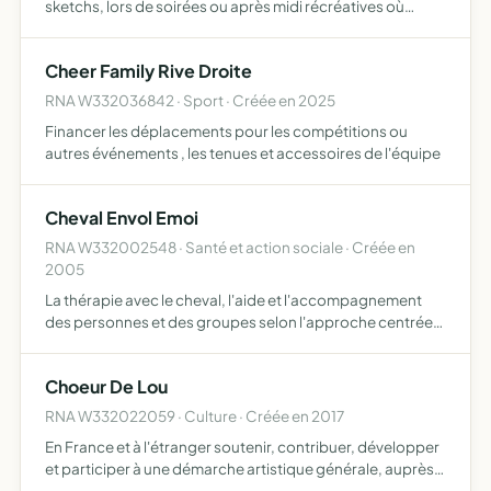
sketchs, lors de soirées ou après midi récréatives où
revivra la tradition des chanteurs fantaisistes et comiques
d'autrefois
Cheer Family Rive Droite
RNA W332036842 · Sport · Créée en 2025
Financer les déplacements pour les compétitions ou
autres événements , les tenues et accessoires de l'équipe
Cheval Envol Emoi
RNA W332002548 · Santé et action sociale · Créée en
2005
La thérapie avec le cheval, l'aide et l'accompagnement
des personnes et des groupes selon l'approche centrée
sur la personne etc
Choeur De Lou
RNA W332022059 · Culture · Créée en 2017
En France et à l'étranger soutenir, contribuer, développer
et participer à une démarche artistique générale, auprès
de tout public, orientée notamment vers le chant