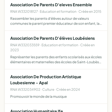
Association De Parents D'eleves Ensemble
RNA W332018127 · Education et formation · Créée en 2015
Rassembler les parents d'élèves autour de valeurs
communes le parent premier éducateur de son enfant, la
défense de l'intérêt des élèves, l'attachement à la laïcité
de l'enseignement étudier toute question qui concerne l'…
Association De Parents D'élèves Loubésiens
RNA W332033559 · Education et formation · Créée en
2023
Représenter les parents des enfants scolarisés aux écoles
élémentaires et maternelles des écoles de Saint-Loubès,
favoriser la relation entre les parents d'élèves et les
enseignants, favoriser la relation entre les parent…
Association De Production Artistique
Loubesienne - Apal
RNA W332034902 · Culture · Créée en 2024
Promouvoir le monde de la musique
Association Humanitaire Ife