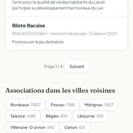
Uvrer pour la qualité de vie des habitants du Las et
participer au développement harmonieux du Las
Bilote Illacaise
RNA W332032664 · Loisirs et vie sociale · Créée en 2022
Promouvoir le jeu de belote
Page 1 / 4
Suivant
Associations dans les villes voisines
Bordeaux
· 11527
Pessac
· 1768
Mérignac
· 1507
Talence
· 1485
Bègles
· 874
Libourne
· 740
Villenave-D'ornon
· 692
Cenon
· 631