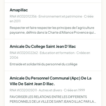
professionnels ou familiers, à la mise en place de
l'environnement propice au maintien à domicile des
Amapillac
personnes âgées at…
RNA W332012356 · Environnement et patrimoine · Créée
en 2011
Respecter et faire respecter les principes de l'agriculture
paysanne, définis dans la Charte d'Alliance Provence qui
sont promouvoir une agriculture durable, socialement
équitable et écologiquement saine
Amicale Du College Saint Jean D'illac
RNA W332002262 · Education et formation · Créée en
2006
Entraide et solidarité du personnel du collège
Amicale Du Personnel Communal (Apc) De La
Ville De Saint Jean D Illac.
RNA W332005011 · Autres et divers · Créée en 1999
FAVORISER LES RELATIONS ENTRE LES DIFFERENTS
PERSONNELS DE LA VILLE DE SAINT JEAN D ILLAC PAR LA