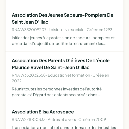
fédérer et assurer la représentation des commerçants,
artisans et professions libérales pour toute action qu'i…
Association Des Jeunes Sapeurs-Pompiers De
Saint Jean D'illac
RNA W332009207 · Loisirs et vie sociale · Créée en 1993
Initier des jeunes à la profession de sapeurs-pompiers et
de ce dans l'objectif de faciliter le recrutement des
sapeurs-pompiers volontaires et professionnels
Association Des Parents D'élèves De L'école
Maurice Ravel De Saint-Jean D'illac
RNA W332032358 · Education et formation · Créée en
2022
Réunir toutes les personnes investies de l'autorité
parentale à l'égard des enfants scolarisés dans
l'établissement et assurer leur information en
Association Elisa Aerospace
RNA W271000333 · Autres et divers · Créée en 2009
L' association a pour objet dans le domaine des industries