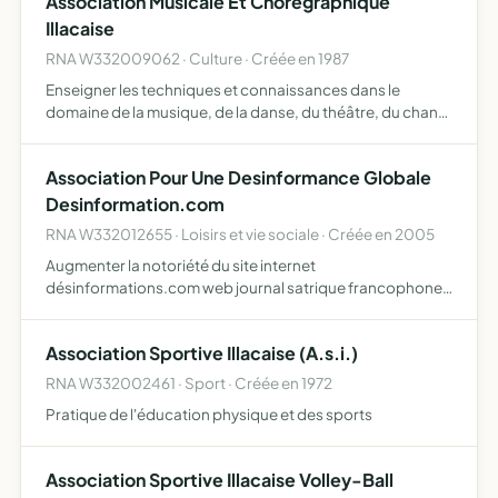
Association Musicale Et Choregraphique
chrétiens prote…
Illacaise
RNA W332009062 · Culture · Créée en 1987
Enseigner les techniques et connaissances dans le
domaine de la musique, de la danse, du théâtre, du chant
et du chant choral
Association Pour Une Desinformance Globale
Desinformation.com
RNA W332012655 · Loisirs et vie sociale · Créée en 2005
Augmenter la notoriété du site internet
désinformations.com web journal satrique francophone
de bon goût
Association Sportive Illacaise (A.s.i.)
RNA W332002461 · Sport · Créée en 1972
Pratique de l'éducation physique et des sports
Association Sportive Illacaise Volley-Ball