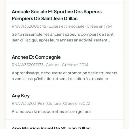
REALISATION D ACTIVITES SOCIO-CULTURELLES DE
LOISIRS ET DE SOLIDARITE
Amicale Sociale Et Sportive Des Sapeurs
Pompiers De Saint Jean D'illac
RNA W332005342 · Loisirs et vie sociale · Créée en 1964
Sert à rassembler les anciens sapeurs pompiers de saint
jean d'illac qui, après leurs années en activité, restent
fidèles et décidés à servir l'idéal et les valeurs
traditionnelles de leur ancienne unité maintenir et ress…
Anches Et Compagnie
RNA W332017133 · Culture · Créée en 2014
Apprentissage, découverte et promotion des instruments
à vent ainsi qu'initiation et sensibilisation à la musique
Any Key
RNA W332031969 · Culture · Créée en 2022
Promouvoir la musique et les arts en général
Ape Maurice Ravel De St Jean D Illac