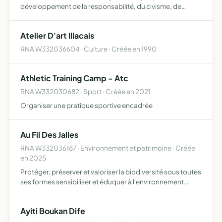
développement de la responsabilité, du civisme, de
l'autonomie au travers de la pratique d'activités
physiques, sportives, d'activités socioculturelles se
Atelier D'art Illacais
situant dans un …
RNA W332036604 · Culture · Créée en 1990
Athletic Training Camp - Atc
RNA W332030682 · Sport · Créée en 2021
Organiser une pratique sportive encadrée
Au Fil Des Jalles
RNA W332036187 · Environnement et patrimoine · Créée
en 2025
Protéger, préserver et valoriser la biodiversité sous toutes
ses formes sensibiliser et éduquer à l'environnement
organiser des actions concrètes participer à des projets
de recherche ou de plaidoyer en lien avec les enje…
Ayiti Boukan Dife