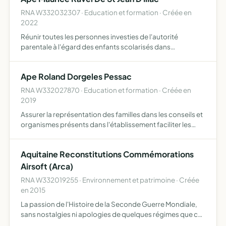
RNA W332032307 · Education et formation · Créée en
2022
Réunir toutes les personnes investies de l'autorité
parentale à l'égard des enfants scolarisés dans
l'établissement et assurer leur information représenter les
familles auprès des pouvoirs publics et de toutes
Ape Roland Dorgeles Pessac
autorités c…
RNA W332027870 · Education et formation · Créée en
2019
Assurer la représentation des familles dans les conseils et
organismes présents dans l'établissement faciliter les
rapports entre les parents, le corps enseignant et les
autorités dont relèvent l'établissement promouvoir …
Aquitaine Reconstitutions Commémorations
Airsoft (Arca)
RNA W332019255 · Environnement et patrimoine · Créée
en 2015
La passion de l'Histoire de la Seconde Guerre Mondiale,
sans nostalgies ni apologies de quelques régimes que ce
soit, afin de partager les vues et les connaissances de