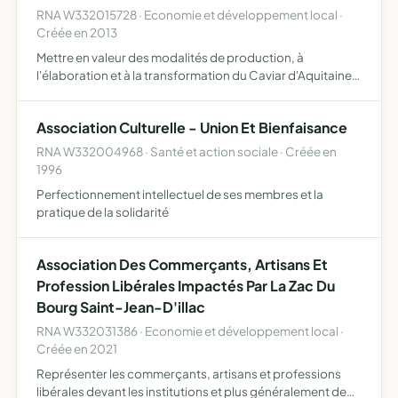
RNA W332015728 · Economie et développement local ·
Créée en 2013
Mettre en valeur des modalités de production, à
l'élaboration et à la transformation du Caviar d'Aquitaine
telles que définies dans le règlement d'usage de la
marque collective Caviar d'Aquitaine et dans le cahier des
Association Culturelle - Union Et Bienfaisance
cha…
RNA W332004968 · Santé et action sociale · Créée en
1996
Perfectionnement intellectuel de ses membres et la
pratique de la solidarité
Association Des Commerçants, Artisans Et
Profession Libérales Impactés Par La Zac Du
Bourg Saint-Jean-D'illac
RNA W332031386 · Economie et développement local ·
Créée en 2021
Représenter les commerçants, artisans et professions
libérales devant les institutions et plus généralement de