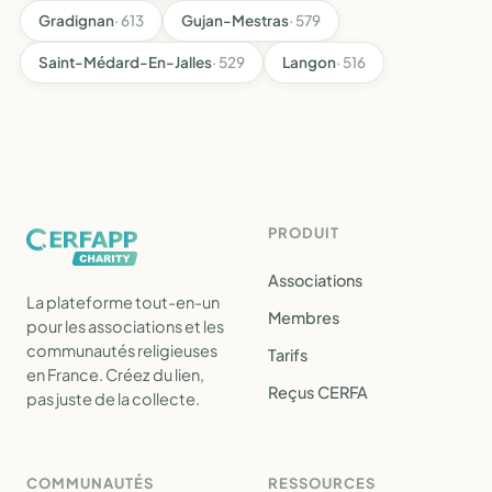
Gradignan
· 613
Gujan-Mestras
· 579
Saint-Médard-En-Jalles
· 529
Langon
· 516
PRODUIT
Associations
La plateforme tout-en-un
Membres
pour les associations et les
communautés religieuses
Tarifs
en France. Créez du lien,
Reçus CERFA
pas juste de la collecte.
COMMUNAUTÉS
RESSOURCES