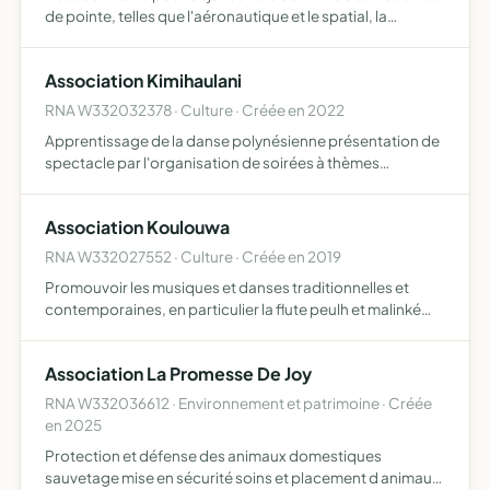
de pointe, telles que l'aéronautique et le spatial, la
création, la gestion et l'administration de l'établissement
privé d'enseignement supérieur et de recherche …
Association Kimihaulani
RNA W332032378 · Culture · Créée en 2022
Apprentissage de la danse polynésienne présentation de
spectacle par l'organisation de soirées à thèmes
polynésiens des déjeuners et dîners dansants
participation aux courses de pirogues échanges entres
Association Koulouwa
associations polyn…
RNA W332027552 · Culture · Créée en 2019
Promouvoir les musiques et danses traditionnelles et
contemporaines, en particulier la flute peulh et malinké
ainsi que les percussions d Afrique de l'Ouest a l'aide de
cours, manifestations, stages et toutes autres resso…
Association La Promesse De Joy
RNA W332036612 · Environnement et patrimoine · Créée
en 2025
Protection et défense des animaux domestiques
sauvetage mise en sécurité soins et placement d animaux