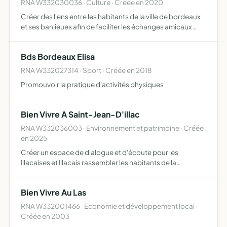
RNA W332030036 · Culture · Créée en 2020
Créer des liens entre les habitants de la ville de bordeaux
et ses banlieues afin de faciliter les échanges amicaux
autour d'activités artistiques, culturelles, éducatives voire
sportives et d'organiser, animer et promouv…
Bds Bordeaux Elisa
RNA W332027314 · Sport · Créée en 2018
Promouvoir la pratique d'activités physiques
Bien Vivre A Saint-Jean-D'illac
RNA W332036003 · Environnement et patrimoine · Créée
en 2025
Créer un espace de dialogue et d'écoute pour les
Illacaises et Illacais rassembler les habitants de la
commune qui souhaitent améliorer leur qualité de vie,
coordonner leurs actions, débattre et participer
Bien Vivre Au Las
activement à la…
RNA W332001466 · Economie et développement local ·
Créée en 2003