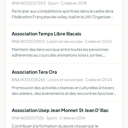
RNA W332027303 · Sport · Créée en 2018
Participer aux compétitions sportives dans le cadre de la
Fédération Française de volley-ball et la LNV Organiser
des tournois et compétitions Organiser des
manifestations sociales ou culturelles autour du volley-
Association Temps Libre Illacais
ball Org…
RNA W332034513 · Loisirs et vie sociale · Créée en 2024
Maintenir des liens sociaux entre toutes les personnes
adhérentes au cours des animations loisirs,sorties,
balades pour tous ,repas ,thé dansant, etc
Association Tera Ora
RNA W332035265 · Loisirs et vie sociale · Créée en 2024
Promouvoir des activités créatives et culturelles à travers
des ateliers, des événements et des rencontres favoriser
le bien-être physique et mental à travers des pratiques
bien être, la méditation et des moments de resso…
Association Usep Jean Monnet St Jean D'illac
RNA W332017555 · Sport · Créée en 2014
Contribuer à la formation du jeune citoyen par le