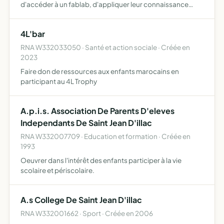
d'accéder à un fablab, d'appliquer leur connaissance
dans des projets physiques et ingénieux, et de suivre des
formations concernant le fonctionnement de l'impression
4L'bar
3…
RNA W332033050 · Santé et action sociale · Créée en
2023
Faire don de ressources aux enfants marocains en
participant au 4L Trophy
A.p.i.s. Association De Parents D'eleves
Independants De Saint Jean D'illac
RNA W332007709 · Education et formation · Créée en
1993
Oeuvrer dans l'intérêt des enfants participer à la vie
scolaire et périscolaire.
A.s College De Saint Jean D'illac
RNA W332001662 · Sport · Créée en 2006