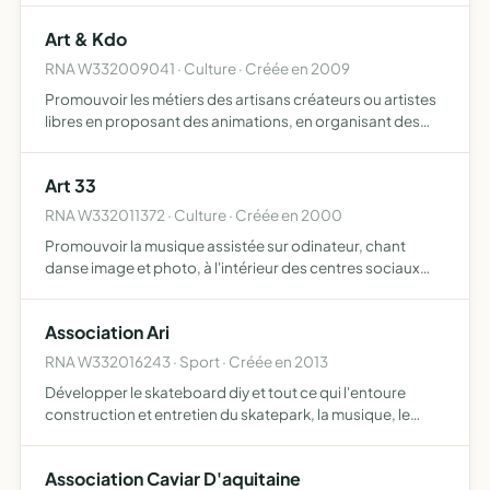
chacun, avec comme support un site et un forum dédié …
Art & Kdo
RNA W332009041 · Culture · Créée en 2009
Promouvoir les métiers des artisans créateurs ou artistes
libres en proposant des animations, en organisant des
expositions, des foires artisanales, des cours, des ateliers
et des stages
Art 33
RNA W332011372 · Culture · Créée en 2000
Promouvoir la musique assistée sur odinateur, chant
danse image et photo, à l'intérieur des centres sociaux
culutrels de jeunes groupes musicaux en aquitaine,
création d'un espace multimédia
Association Ari
RNA W332016243 · Sport · Créée en 2013
Développer le skateboard diy et tout ce qui l'entoure
construction et entretien du skatepark, la musique, le
graffiti, ainsi que tout ce qui touche à l'art de la rue
proposer des journées gratuites à l'initiation du skate…
Association Caviar D'aquitaine