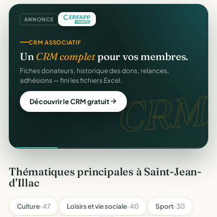
ANNONCE
CRM ASSOCIATIF
Un
CRM complet
pour vos membres.
Fiches donateurs, historique des dons, relances,
adhésions — fini les fichiers Excel.
CRM.
Découvrir le CRM gratuit
Thématiques principales à Saint-Jean-
d'Illac
Culture
· 47
Loisirs et vie sociale
· 40
Sport
· 30