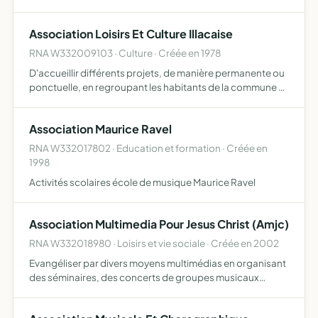
abandonnés ou maltraités sensibilisation du public au
bien être animal organisation d'actions de prévention,
Association Loisirs Et Culture Illacaise
d'informat…
RNA W332009103 · Culture · Créée en 1978
D'accueillir différents projets, de manière permanente ou
ponctuelle, en regroupant les habitants de la commune et
leurs amis, attachés à un type de loisirs et de culture
populaire qu'ils entendent défendre et promouvoir …
Association Maurice Ravel
RNA W332017802 · Education et formation · Créée en
1998
Activités scolaires école de musique Maurice Ravel
Association Multimedia Pour Jesus Christ (Amjc)
RNA W332018980 · Loisirs et vie sociale · Créée en 2002
Evangéliser par divers moyens multimédias en organisant
des séminaires, des concerts de groupes musicaux
chrétiens protestants en aquitaine et en france.
promouvoir la production audiovisuelle des artistes