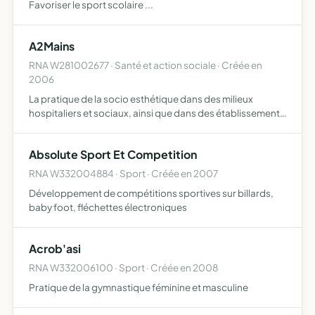
Favoriser le sport scolaire ...
A2Mains
RNA W281002677 · Santé et action sociale · Créée en
2006
La pratique de la socio esthétique dans des milieux
hospitaliers et sociaux, ainsi que dans des établissements
de formation publics ou privés les interventions
permettent une prise en charge individuelle ou en groupe
Absolute Sport Et Competition
sous…
RNA W332004884 · Sport · Créée en 2007
Développement de compétitions sportives sur billards,
baby foot, fléchettes électroniques
Acrob'asi
RNA W332006100 · Sport · Créée en 2008
Pratique de la gymnastique féminine et masculine