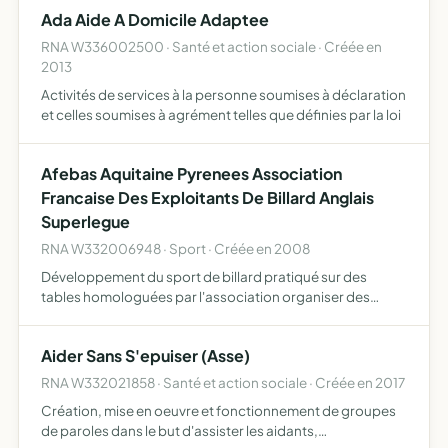
Ada Aide A Domicile Adaptee
RNA W336002500 · Santé et action sociale · Créée en
2013
Activités de services à la personne soumises à déclaration
et celles soumises à agrément telles que définies par la loi
Afebas Aquitaine Pyrenees Association
Francaise Des Exploitants De Billard Anglais
Superlegue
RNA W332006948 · Sport · Créée en 2008
Développement du sport de billard pratiqué sur des
tables homologuées par l'association organiser des
compétitions, tournois, championnats, tant à titre
individuel que par équipe, ainsi que toute opération se
Aider Sans S'epuiser (Asse)
rapportant a…
RNA W332021858 · Santé et action sociale · Créée en 2017
Création, mise en oeuvre et fonctionnement de groupes
de paroles dans le but d'assister les aidants,