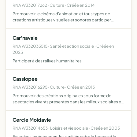
RNA W332017262 · Culture · Créée en 2014
Promouvoir le cinéma d'animation et tous types de
créations artistiques visuelles et sonores participer
pleinement à la vie de la collectivité locale et territoriale
dans un champ d'intervention artistique, culturel, éduc…
Car'navale
RNA W332033515 · Santé et action sociale · Créée en
2023
Participer à des rallyes humanitaires
Cassiopee
RNA W332016295 · Culture · Créée en 2013
Promouvoir des créations originales sous forme de
spectacles vivants présentés dans les milieux scolaires et
éducatifs, permettre des échanges culturels dans
différents domaines artistiques et éducatifs écriture, arts
Cercle Moldavie
pla…
RNA W332014653 · Loisirs et vie sociale · Créée en 2003
Favoriser les échanges, les amitiés entre la france et la