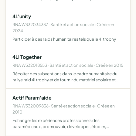
atteinte de déficience visuelle ou physique, grâce à la
formation de Duos Cyclistes cela peut inclure de manièr…
4L'unity
RNA W332034337 · Santé et action sociale · Créée en
2024
Participer à des raids humanitaires tels que le 4l trophy
4Ll Together
RNA W332018553 · Santé et action sociale · Créée en 2015
Récolter des subventions dans le cadre humanitaire du
rallye raid 4l trophy et de fournir du matériel scolaire et
sportif a des enfants démunis a travers le Maroc
Actif Param'aide
RNA W332009836 · Santé et action sociale · Créée en
2010
Échanger les expériences professionnels des
paramédicaux, promouvoir, développer, étudier,
enseigner les diverses applications paramédicales, et