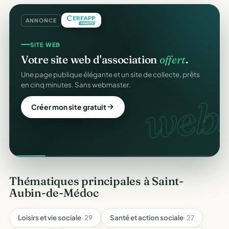
ANNONCE
SITE WEB
Votre site web d'association
offert
.
Une page publique élégante et un site de collecte, prêts
en cinq minutes. Sans webmaster.
web.
Créer mon site gratuit
Thématiques principales à Saint-
Aubin-de-Médoc
Loisirs et vie sociale
· 29
Santé et action sociale
· 27