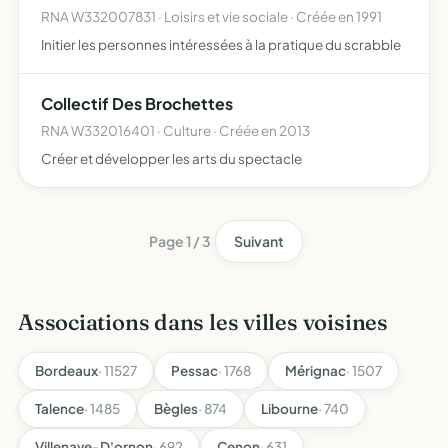
RNA W332007831 · Loisirs et vie sociale · Créée en 1991
Initier les personnes intéressées à la pratique du scrabble
Collectif Des Brochettes
RNA W332016401 · Culture · Créée en 2013
Créer et développer les arts du spectacle
Page 1 / 3
Suivant
Associations dans les villes voisines
Bordeaux
· 11527
Pessac
· 1768
Mérignac
· 1507
Talence
· 1485
Bègles
· 874
Libourne
· 740
Villenave-D'ornon
· 692
Cenon
· 631