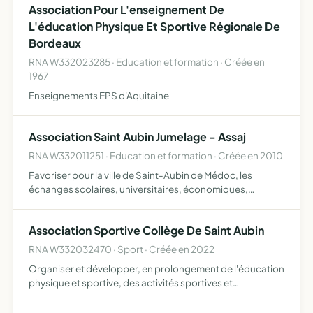
Association Pour L'enseignement De
L'éducation Physique Et Sportive Régionale De
Bordeaux
RNA W332023285 · Education et formation · Créée en
1967
Enseignements EPS d'Aquitaine
Association Saint Aubin Jumelage - Assaj
RNA W332011251 · Education et formation · Créée en 2010
Favoriser pour la ville de Saint-Aubin de Médoc, les
échanges scolaires, universitaires, économiques,
culturels, sociaux, sportifs et autres avec la (ou les) ville(s)
jumelle(s) et d'organiser des rencontres, visites, séj…
Association Sportive Collège De Saint Aubin
RNA W332032470 · Sport · Créée en 2022
Organiser et développer, en prolongement de l'éducation
physique et sportive, des activités sportives et
d'expression, des entrainements et compétitions, et
l'apprentissage de la vie associative pour les élèves qui y