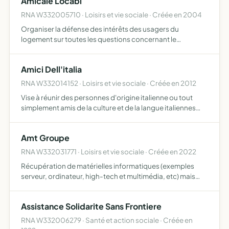
Amicale Locabi
RNA W332005710 · Loisirs et vie sociale · Créée en 2004
Organiser la défense des intérêts des usagers du
logement sur toutes les questions concernant le
problème de l'habitat, de l'urbanisme et de la
consommation défense du foyer, sécurité de la famille,
Amici Dell'italia
santé publique, prix d…
RNA W332014152 · Loisirs et vie sociale · Créée en 2012
Vise à réunir des personnes d'origine italienne ou tout
simplement amis de la culture et de la langue italiennes
afin d'échanger dans les domaines littéraire artistique,
musical, folklorique, cinéma, sportif, linguistique…
Amt Groupe
RNA W332031771 · Loisirs et vie sociale · Créée en 2022
Récupération de matérielles informatiques (exemples
serveur, ordinateur, high-tech et multimédia, etc) mais
aussi des cours informatiques (exemples pour personnes
âgées, ou en difficulté et aussi pour les étudiants) soit …
Assistance Solidarite Sans Frontiere
RNA W332006279 · Santé et action sociale · Créée en