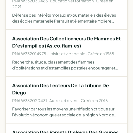
RNA W332030465 · Education et formation · Créée en
2021
Défense des intérêts moraux et/ou matériels des élèves
des écoles maternelle Perrault et élémentaire Molière
situées rue de Germignan 33160 Saint-Aubin-de-Médoc
Association Des Collectionneurs De Flammes Et
D'estampilles (As.co.flam.es)
RNA W332014978 · Loisirs et vie sociale · Créée en 1968
Recherche, étude, classement des flammes
d'oblitérations et d'estampilles postales encourager et
développer le goût de la philatélie.
Association Des Lecteurs De La Tribune De
Diego
RNA W332020431 · Autres et divers · Créée en 2016
Favoriser par tous les moyens une réflexion critique sur
l'évolution économique et sociale de la région Nord de
Madagascar et sa capacité de changement, susciter des
initiatives pour une société au service des hommes, de …
Association Des Parents D'eleves Des Groupes