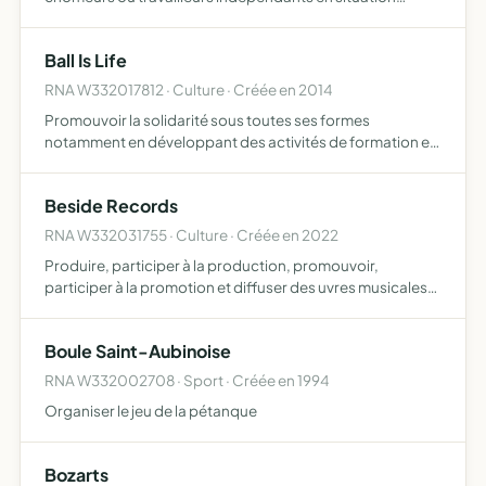
précaire dans le domaine de la communication web, print
ou audiovisuelle, ainsi, afin de répondre à ces enjeux
Ball Is Life
l'associati…
RNA W332017812 · Culture · Créée en 2014
Promouvoir la solidarité sous toutes ses formes
notamment en développant des activités de formation et
d'animation à caractère culturel, sportif et social et tous
les autres moyens susceptibles de concourir à la réalisati…
Beside Records
RNA W332031755 · Culture · Créée en 2022
Produire, participer à la production, promouvoir,
participer à la promotion et diffuser des uvres musicales
sous toutes ses formes
Boule Saint-Aubinoise
RNA W332002708 · Sport · Créée en 1994
Organiser le jeu de la pétanque
Bozarts