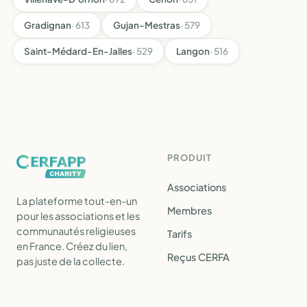
Gradignan
· 613
Gujan-Mestras
· 579
Saint-Médard-En-Jalles
· 529
Langon
· 516
PRODUIT
Associations
La plateforme tout-en-un
Membres
pour les associations et les
communautés religieuses
Tarifs
en France. Créez du lien,
Reçus CERFA
pas juste de la collecte.