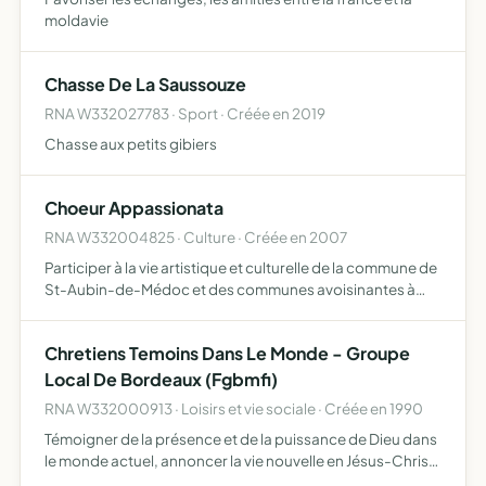
moldavie
Chasse De La Saussouze
RNA W332027783 · Sport · Créée en 2019
Chasse aux petits gibiers
Choeur Appassionata
RNA W332004825 · Culture · Créée en 2007
Participer à la vie artistique et culturelle de la commune de
St-Aubin-de-Médoc et des communes avoisinantes à
travers le chant et la musique
Chretiens Temoins Dans Le Monde - Groupe
Local De Bordeaux (Fgbmfi)
RNA W332000913 · Loisirs et vie sociale · Créée en 1990
Témoigner de la présence et de la puissance de Dieu dans
le monde actuel, annoncer la vie nouvelle en Jésus-Christ,
développer l'unité et l'harmonie entre tous les chrétiens