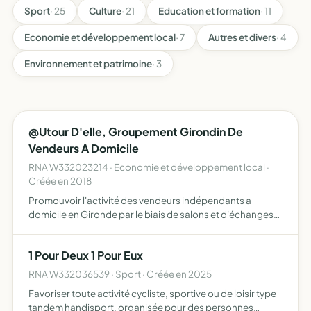
Sport
· 25
Culture
· 21
Education et formation
· 11
Economie et développement local
· 7
Autres et divers
· 4
Environnement et patrimoine
· 3
@Utour D'elle, Groupement Girondin De
Vendeurs A Domicile
RNA W332023214 · Economie et développement local ·
Créée en 2018
Promouvoir l'activité des vendeurs indépendants a
domicile en Gironde par le biais de salons et d'échanges
de savoir faire
1 Pour Deux 1 Pour Eux
RNA W332036539 · Sport · Créée en 2025
Favoriser toute activité cycliste, sportive ou de loisir type
tandem handisport, organisée pour des personnes