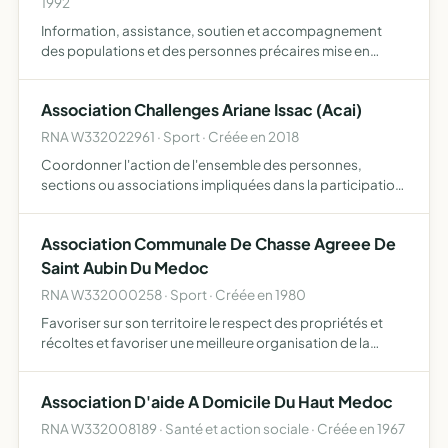
1992
Information, assistance, soutien et accompagnement
des populations et des personnes précaires mise en
relation avec les professions spécialisées création et
développement d'une boutique solidaire collecte de
Association Challenges Ariane Issac (Acai)
l'aide humani…
RNA W332022961 · Sport · Créée en 2018
Coordonner l'action de l'ensemble des personnes,
sections ou associations impliquées dans la participation
aux challenges sportifs Ariane , contribuer au
financement de la participation aux challenges sportifs
Association Communale De Chasse Agreee De
Ariane et à…
Saint Aubin Du Medoc
RNA W332000258 · Sport · Créée en 1980
Favoriser sur son territoire le respect des propriétés et
récoltes et favoriser une meilleure organisation de la
chasse
Association D'aide A Domicile Du Haut Medoc
RNA W332008189 · Santé et action sociale · Créée en 1967