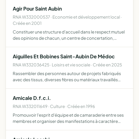
d'une manière générale, les disciplines en relation avec les
Agir Pour Saint Aubin
sciences humain…
RNA W332000537 · Economie et développement local ·
Créée en 2001
Constituer une structure d'accueil dans le respect mutuel
des opinions de chacun, un centre de concertation,
coordination, développement d'idées et de perspectives
nouvelles, d'initiatives adaptées aux problèmes locaux,
Aiguilles Et Bobines Saint-Aubin De Médoc
u…
RNA W332036425 · Loisirs et vie sociale · Créée en 2025
Rassembler des personnes autour de projets fabriqués
avec des tissus, diverses fibres ou matériaux travaillés
avec des techniques du monde textile permettre à des
personnes de tous âges de découvrir, créer, transformer
Amicale D.f.c.i.
ou…
RNA W332011649 · Culture · Créée en 1996
Promouvoir l'esprit d'équipe et de camaraderie entre ses
membres et organiser des manifestations à caractère
culturelles et sociales