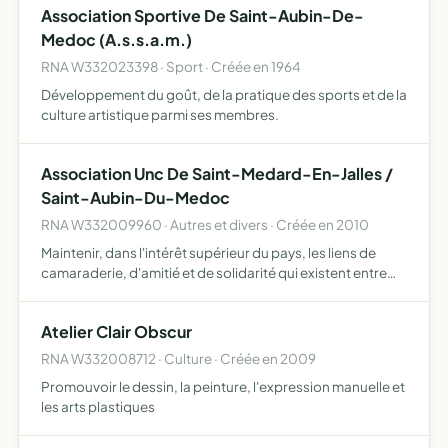
Association Sportive De Saint-Aubin-De-
adhè…
Medoc (A.s.s.a.m.)
RNA W332023398 · Sport · Créée en 1964
Développement du goût, de la pratique des sports et de la
culture artistique parmi ses membres.
Association Unc De Saint-Medard-En-Jalles /
Saint-Aubin-Du-Medoc
RNA W332009960 · Autres et divers · Créée en 2010
Maintenir, dans l'intérêt supérieur du pays, les liens de
camaraderie, d'amitié et de solidarité qui existent entre
ceux qui ont participé à la défense de la patrie, et
notamment ceux qui ont vocation à relever de l'organ…
Atelier Clair Obscur
RNA W332008712 · Culture · Créée en 2009
Promouvoir le dessin, la peinture, l'expression manuelle et
les arts plastiques