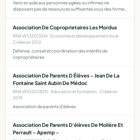
Venir en aide aux personnes agées ou infirmes ne
disposant pas de ressources suffisantes sous des formes
diverses et principalement par la mise à leur disposition du
personnel nécéssaire à l'execution des tâches
Association De Coproprietaires Les Mordus
ménagères…
RNA W332013514 · Economie et développement local ·
Créée en 2012
Défense, conseil et coordination des intérêts de
copropriétaires
Association De Parents D Élèves - Jean De La
Fontaine Saint Aubin De Médoc
RNA W332028251 · Education et formation · Créée en
2019
Association de parents d'élèves
Association De Parents D'élèves De Molière Et
Perrault - Apemp -