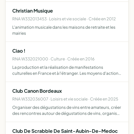
par la Grâce du Saint Esprit.
Christian Musique
RNA W332013453 · Loisirs et vie sociale · Créée en 2012
L'animation musicale dans les maisons de retraite et les
mairies
Ciao !
RNA W332021000 · Culture · Créée en 2016
La production et la réalisation de manifestations
culturelles en France et à l'étranger. Les moyens d'action
de l'association peuvent impliquer des activités
économiques
Club Canon Bordeaux
RNA W332036007 · Loisirs et vie sociale · Créée en 2025
Organiser des dégustations de vins entre amateurs, créer
des rencontres autour de dégustations de vins, organiser
des évènements ,repas, activités, visites, autour du vin et
de la gastronomie
Club De Scrabble De Saint-Aubin-De-Medoc