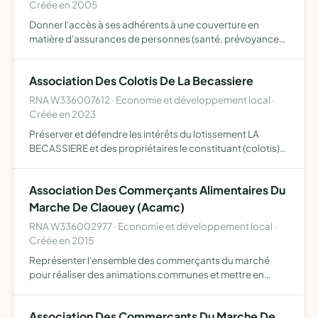
Créée en 2005
Donner l'accès à ses adhérents à une couverture en
matière d'assurances de personnes (santé, prévoyance
et épargne retraite notamment) sous la forme de contrats
groupe à adhésion facultative qu'elle souscrit auprès
Association Des Colotis De La Becassiere
d'orga…
RNA W336007612 · Economie et développement local ·
Créée en 2023
Préserver et défendre les intérêts du lotissement LA
BECASSIERE et des propriétaires le constituant (colotis)
dans le respect du cahier des charges le régissant
Association Des Commerçants Alimentaires Du
Marche De Claouey (Acamc)
RNA W336002977 · Economie et développement local ·
Créée en 2015
Représenter l'ensemble des commerçants du marché
pour réaliser des animations communes et mettre en
oeuvre tous les moyens nécessaires à leurs réalisations
Association Des Commerçants Du Marche De