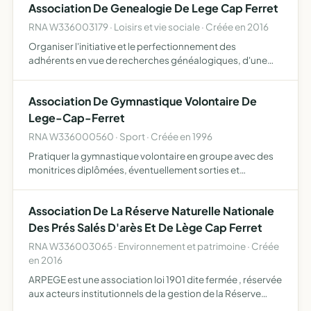
Association De Genealogie De Lege Cap Ferret
RNA W336003179 · Loisirs et vie sociale · Créée en 2016
Organiser l'initiative et le perfectionnement des
adhérents en vue de recherches généalogiques, d'une
manière générale, réaliser toutes les activités ayant trait à
la généalogie
Association De Gymnastique Volontaire De
Lege-Cap-Ferret
RNA W336000560 · Sport · Créée en 1996
Pratiquer la gymnastique volontaire en groupe avec des
monitrices diplômées, éventuellement sorties et
randonnées pédestres.
Association De La Réserve Naturelle Nationale
Des Prés Salés D'arès Et De Lège Cap Ferret
RNA W336003065 · Environnement et patrimoine · Créée
en 2016
ARPEGE est une association loi 1901 dite fermée , réservée
aux acteurs institutionnels de la gestion de la Réserve
Naturelle Nationale des Prés Salés d'Arès et de Lège-