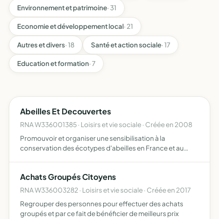
Environnement et patrimoine
· 31
Economie et développement local
· 21
Autres et divers
· 18
Santé et action sociale
· 17
Education et formation
· 7
Abeilles Et Decouvertes
RNA W336001385 · Loisirs et vie sociale · Créée en 2008
Promouvoir et organiser une sensibilisation à la
conservation des écotypes d'abeilles en France et au
Maroc, ciblée plus particulièrement sur l'abeille noire des
Landes et l'abeille jaune du Sahara des découvertes, des
Achats Groupés Citoyens
éc…
RNA W336003282 · Loisirs et vie sociale · Créée en 2017
Regrouper des personnes pour effectuer des achats
groupés et par ce fait de bénéficier de meilleurs prix