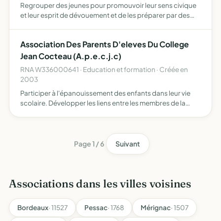
Regrouper des jeunes pour promouvoir leur sens civique
et leur esprit de dévouement et de les préparer par des
cours théoriques et pratiques à la fonction de sapeur-
pompier
Association Des Parents D'eleves Du College
Jean Cocteau (A.p.e.c.j.c)
RNA W336000641 · Education et formation · Créée en
2003
Participer à l'épanouissement des enfants dans leur vie
scolaire. Développer les liens entre les membres de la
communauté éducative.
Page 1 / 6
Suivant
Associations dans les villes voisines
Bordeaux
· 11527
Pessac
· 1768
Mérignac
· 1507