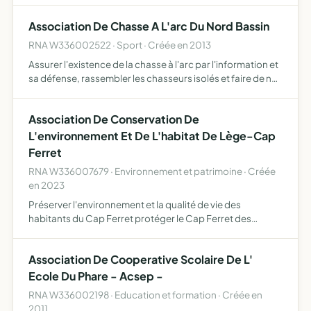
méthodologique et acquisition de l'autonomie dans la
Association De Chasse A L'arc Du Nord Bassin
réalisation des devoirs é…
RNA W336002522 · Sport · Créée en 2013
Assurer l'existence de la chasse à l'arc par l'information et
sa défense, rassembler les chasseurs isolés et faire de nos
membres les premiers protecteurs de l'environnement, de
leur passion, par une attitude responsable …
Association De Conservation De
L'environnement Et De L'habitat De Lège-Cap
Ferret
RNA W336007679 · Environnement et patrimoine · Créée
en 2023
Préserver l'environnement et la qualité de vie des
habitants du Cap Ferret protéger le Cap Ferret des
grands projets d'urbanisation standardisés (parkings,
parcmètres, marinas, grands projets touristiques,
Association De Cooperative Scolaire De L'
immeubles à éta…
Ecole Du Phare - Acsep -
RNA W336002198 · Education et formation · Créée en
2011