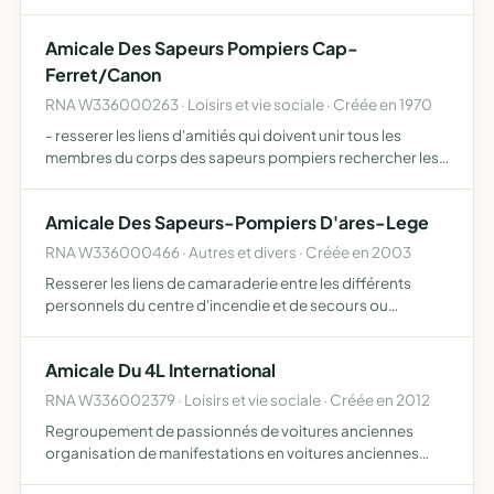
l'organisation du Student exchange du district 1690 aider
la personne responsable de cette organisation au sein…
Amicale Des Sapeurs Pompiers Cap-
Ferret/Canon
RNA W336000263 · Loisirs et vie sociale · Créée en 1970
- resserer les liens d'amitiés qui doivent unir tous les
membres du corps des sapeurs pompiers rechercher les
moyens propres à améliorer leur situation familiale,
sociale et professionnelle porter secours aux familles de …
Amicale Des Sapeurs-Pompiers D'ares-Lege
RNA W336000466 · Autres et divers · Créée en 2003
Resserer les liens de camaraderie entre les différents
personnels du centre d'incendie et de secours ou
rattachés à celui-ci parfaire leur instruction et leur culture
et d'occuper leurs loisirs créer et entretenir des rel…
Amicale Du 4L International
RNA W336002379 · Loisirs et vie sociale · Créée en 2012
Regroupement de passionnés de voitures anciennes
organisation de manifestations en voitures anciennes
encadrement de manifestations en voitures anciennes