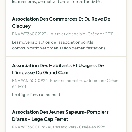
les membres, permettant de renforcer l'activité
commerciale dans une zone géographique donnée
Association Des Commerces Et Du Reve De
Claouey
RNA W336002123 · Loisirs et vie sociale · Créée en 2011
Les moyens d'action de l'association sont la
communication et organisation de manifestations
Association Des Habitants Et Usagers De
L'impasse Du Grand Coin
RNA W336000926 · Environnement et patrimoine · Créée
en 1998
Protéger l'environnement
Association Des Jeunes Sapeurs-Pompiers
D'ares - Lege Cap Ferret
RNA W336001128 · Autres et divers · Créée en 1998