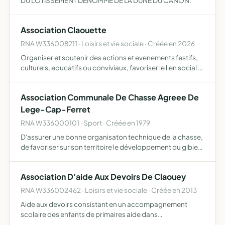
DU LOTISSEMENT DENOMME DE LA DUNE DU CANON.
Association Claouette
RNA W336008211 · Loisirs et vie sociale · Créée en 2026
Organiser et soutenir des actions et evenements festifs,
culturels, educatifs ou conviviaux, favoriser le lien social et
la participation collective, et contribuer a des projets
d'interet collectif dans un cadre non lucra…
Association Communale De Chasse Agreee De
Lege-Cap-Ferret
RNA W336000101 · Sport · Créée en 1979
D'assurer une bonne organisaton technique de la chasse,
de favoriser sur son territoire le développement du gibier
et de la faune sauvage dans le respect d'un véritable
équilibre agro-sylvo-cynégétique, l'éducation cynégé…
Association D'aide Aux Devoirs De Claouey
RNA W336002462 · Loisirs et vie sociale · Créée en 2013
Aide aux devoirs consistant en un accompagnement
scolaire des enfants de primaires aide dans
l'apprentissage des leçons aide à la lecture aide