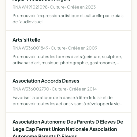
RNA W491021098 · Culture · Créée en 2023
Promouvoir l'expression artistique et culturelle par le biais
de l'audiovisuel
Arts'sittelle
RNA W336001849 · Culture · Créée en 2009
Promouvoir toutes les formes d'arts (peinture, sculpture,
artisanat d'art, musique, photographie, gastronomie,
oenologie, etc.), par des moyens variés expositions,
rencontres, évènementiels, interviews, etc., au siège de …
Association Accords Danses
RNA W336002790 · Culture · Créée en 2014
Favoriser la pratique de la danse à titre de loisir et de
promouvoir toutes les actions visant à développer la vie
culturelle et artistique à Arès et ses environs
Association Autonome Des Parents D Eleves De
Lege Cap Ferret Union Nationale Association
Autonome Parents D Eleves