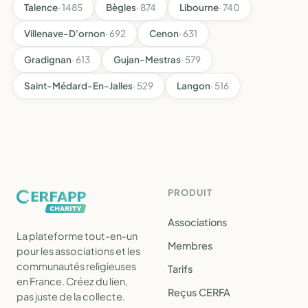
Talence
· 1485
Bègles
· 874
Libourne
· 740
Villenave-D'ornon
· 692
Cenon
· 631
Gradignan
· 613
Gujan-Mestras
· 579
Saint-Médard-En-Jalles
· 529
Langon
· 516
PRODUIT
Associations
La plateforme tout-en-un
Membres
pour les associations et les
communautés religieuses
Tarifs
en France. Créez du lien,
Reçus CERFA
pas juste de la collecte.