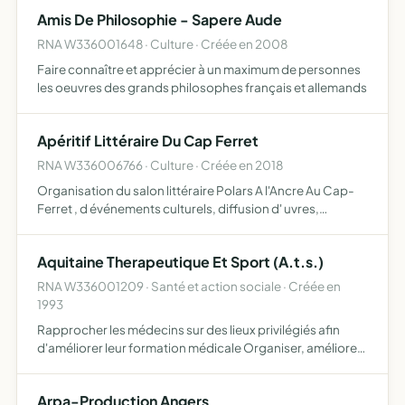
récolte des fonds nécessaires à ces engagements
Amis De Philosophie - Sapere Aude
promotion et diffus…
RNA W336001648 · Culture · Créée en 2008
Faire connaître et apprécier à un maximum de personnes
les oeuvres des grands philosophes français et allemands
Apéritif Littéraire Du Cap Ferret
RNA W336006766 · Culture · Créée en 2018
Organisation du salon littéraire Polars A l'Ancre Au Cap-
Ferret , d événements culturels, diffusion d' uvres,
production et promotion d'artistes
Aquitaine Therapeutique Et Sport (A.t.s.)
RNA W336001209 · Santé et action sociale · Créée en
1993
Rapprocher les médecins sur des lieux privilégiés afin
d'améliorer leur formation médicale Organiser, améliorer
et participer à la recherche thérapeutique en pathologie
sportive notamment Favoriser les échanges avec des c…
Arpa-Production Angers