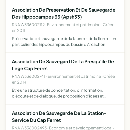
Cap-Ferret (RNN n 65). L'association ARPEGE a pour pr…
Association De Preservation Et De Sauvegarde
Des Hippocampes 33 (Apsh33)
RNA W336002119 · Environnement et patrimoine · Créée
en 2011
Préservation et sauvegarde de la faune et de la flore et en
particulier des hippocampes du bassin d'Arcachon
Association De Sauvegard De La Presqu'ile De
Lege Cap Ferret
RNA W336002741 · Environnement et patrimoine · Créée
en 2014
Être une structure de concertation, d'information,
d'écoute et de dialogue, de proposition d'idées et
d'initiatives, de contrôle et de défense pour l'ensemble
des domaines liés à l'avenir de Lège-Cap-Ferret et de ses
Association De Sauvegarde De La Station-
habi…
Service Du Cap Ferret
RNA W336002493 · Economie et développement local ·