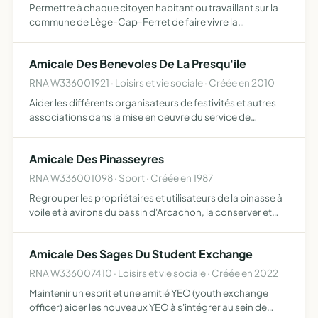
Permettre à chaque citoyen habitant ou travaillant sur la
commune de Lège-Cap-Ferret de faire vivre la
démocratie participative par des actions diverses comme
agir pour une réflexion culturelle harmonieuse et
Amicale Des Benevoles De La Presqu'ile
identitaire …
RNA W336001921 · Loisirs et vie sociale · Créée en 2010
Aider les différents organisateurs de festivités et autres
associations dans la mise en oeuvre du service de
restauration dans les dites fêtes
Amicale Des Pinasseyres
RNA W336001098 · Sport · Créée en 1987
Regrouper les propriétaires et utilisateurs de la pinasse à
voile et à avirons du bassin d'Arcachon, la conserver et
veiller à ce qu'elle soit construite dans sa structure et avec
son gréement traditionnel, en utilisant l…
Amicale Des Sages Du Student Exchange
RNA W336007410 · Loisirs et vie sociale · Créée en 2022
Maintenir un esprit et une amitié YEO (youth exchange
officer) aider les nouveaux YEO à s'intégrer au sein de