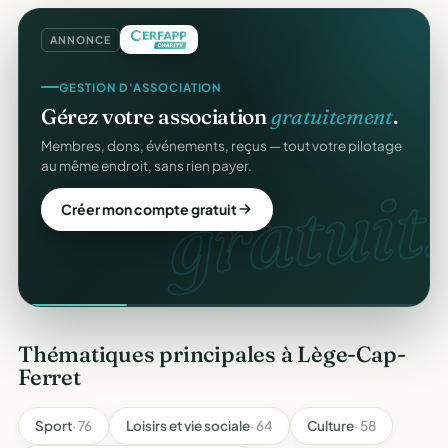
ANNONCE
GESTION D'ASSOCIATION
Gérez votre association
gratuitement
.
Membres, dons, événements, reçus — tout votre pilotage
au même endroit, sans rien payer.
gratuit.
Créer mon compte gratuit
Thématiques principales à Lège-Cap-
Ferret
Sport
· 76
Loisirs et vie sociale
· 64
Culture
· 58