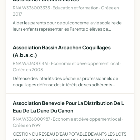
RNA W336003335 · Education et formation · Créée en
2017
Aider les parents pour ce qui concerne la vie scolaire de
leurs enfants représenter les Parents d'élèves de
l'enseignement public auprès des établissements
scolaires, du corps enseignant, des autorités
Association Bassin Arcachon Coquillages
académiques, du rec…
(A.b.a.c.)
RNA W336001461 · Economie et développement local ·
Créée en 2008
Défense des intérêts des pêcheurs professionnels de
coquillages défense des intérêts de ses adhérents
gestion des stocks faire évoluer la profession dans
l'intérêt général de ses membres élaboration d'un
Association Benevole Pour La Distribution De L
règlement interne…
Eau De La Dune Du Canon
RNA W336000987 · Economie et développement local ·
Créée en 1999
GESTION DU RESEAU D'EAU POTABLE DEVANTS LES LOTS