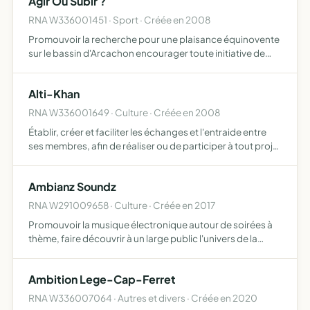
Agir Ou Subir ?
RNA W336001451 · Sport · Créée en 2008
Promouvoir la recherche pour une plaisance équinovente
sur le bassin d'Arcachon encourager toute initiative de
recherche et de construction navale qui allie construction
moderne, tradition et respect de l'environnement
Alti-Khan
RNA W336001649 · Culture · Créée en 2008
Établir, créer et faciliter les échanges et l'entraide entre
ses membres, afin de réaliser ou de participer à tout projet
à caractère sportif ou culturel participer à des opérations
de mécénat et de sponsoring et percevoi…
Ambianz Soundz
RNA W291009658 · Culture · Créée en 2017
Promouvoir la musique électronique autour de soirées à
thème, faire découvrir à un large public l'univers de la
musique électronique, créer des ateliers d'écoute, de
découverte, de partage autour de la culture de la musiq…
Ambition Lege-Cap-Ferret
RNA W336007064 · Autres et divers · Créée en 2020