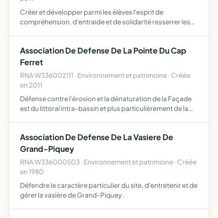
Créer et développer parmi les élèves l'esprit de
compréhension, d'entraide et de solidarité resserrer les
liens entre l'école et les parents d'élèves favoriser des
activités collectives organiser des fêtes, des animations…
Association De Defense De La Pointe Du Cap
Ferret
RNA W336002111 · Environnement et patrimoine · Créée
en 2011
Défense contre l'érosion et la dénaturation de la Façade
est du littoral intra-bassin et plus particulièrement de la
pointe du Cap Ferret
Association De Defense De La Vasiere De
Grand-Piquey
RNA W336000503 · Environnement et patrimoine · Créée
en 1980
Défendre le caractère particulier du site, d'entretenir et de
gérer la vasière de Grand-Piquey .