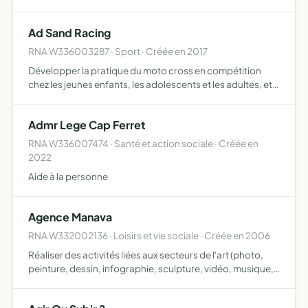
Ad Sand Racing
RNA W336003287 · Sport · Créée en 2017
Développer la pratique du moto cross en compétition
chez les jeunes enfants, les adolescents et les adultes, et
tous objets similaires, connexes ou complémentaires ou
susceptibles d'en favoriser la réalisation ou le dével…
Admr Lege Cap Ferret
RNA W336007474 · Santé et action sociale · Créée en
2022
Aide à la personne
Agence Manava
RNA W332002136 · Loisirs et vie sociale · Créée en 2006
Réaliser des activités liées aux secteurs de l'art (photo,
peinture, dessin, infographie, sculpture, vidéo, musique,
théâtre, écriture etc ) l'agence manava pourra dans
certains cas réaliser des prestations liées à ses ac…