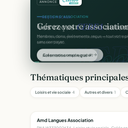
ANNONCE
GESTION D'ASSOCIATION
Gérez votre associatio
gra
Membres, dons, événements, reçus — tout votre p
sans rien payer.
Créer mon compte gratuit
Thématiques principale
Loisirs et vie sociale
· 4
Autres et divers
· 1
C
Amd Langues Association
RNA W333002634 · Loisirs et vie sociale · Créée e