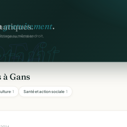
n
gratuitement
.
tuit.
ilotage au même endroit,
s à Gans
ulture
· 1
Santé et action sociale
· 1
n 2014