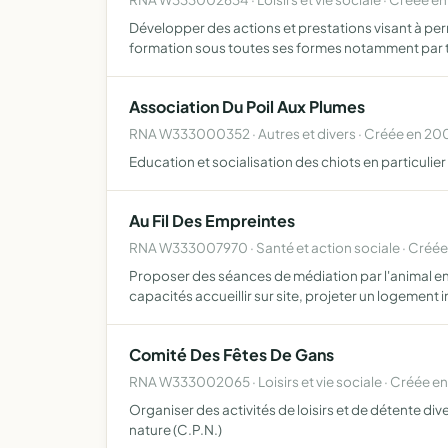
Développer des actions et prestations visant à per
formation sous toutes ses formes notamment par 
Association Du Poil Aux Plumes
RNA W333000352 · Autres et divers · Créée en 20
Education et socialisation des chiots en particulier
Au Fil Des Empreintes
RNA W333007970 · Santé et action sociale · Créé
Proposer des séances de médiation par l'animal en
capacités accueillir sur site, projeter un logement 
Comité Des Fêtes De Gans
RNA W333002065 · Loisirs et vie sociale · Créée en
Organiser des activités de loisirs et de détente d
nature (C.P.N.)