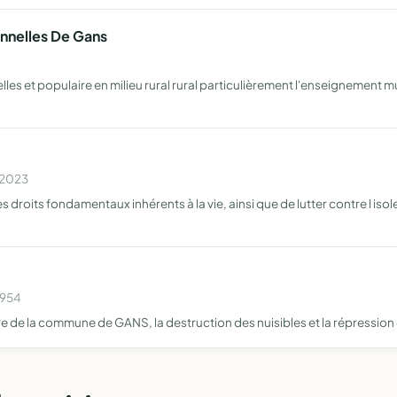
onnelles De Gans
es et populaire en milieu rural rural particulièrement l'enseignement mu
n 2023
es droits fondamentaux inhérents à la vie, ainsi que de lutter contre l is
1954
oire de la commune de GANS, la destruction des nuisibles et la répressi