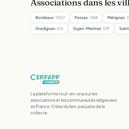
Associations dans les vil
Bordeaux
· 11527
Pessac
· 1768
Mérignac
· 
Gradignan
· 613
Gujan-Mestras
· 579
Sain
La plateforme tout-en-un pour les
associations et les communautés religieuses
en France. Créez du lien, pas juste de la
collecte.