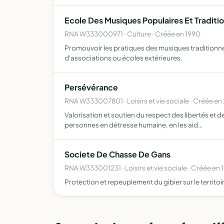
Ecole Des Musiques Populaires Et Traditi
RNA W333000971 · Culture · Créée en 1990
Promouvoir les pratiques des musiques traditionnell
d'associations ou écoles extérieures.
Persévérance
RNA W333007801 · Loisirs et vie sociale · Créée e
Valorisation et soutien du respect des libertés et d
personnes en détresse humaine, en les aid…
Societe De Chasse De Gans
RNA W333001231 · Loisirs et vie sociale · Créée en 
Protection et repeuplement du gibier sur le territ