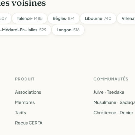
les voisines
1507
Talence
· 1485
Bègles
· 874
Libourne
· 740
Villen
t-Médard-En-Jalles
· 529
Langon
· 516
PRODUIT
COMMUNAUTÉS
Associations
Juive · Tsedaka
Membres
Musulmane · Sadaq
Tarifs
Chrétienne · Denier
Reçus CERFA