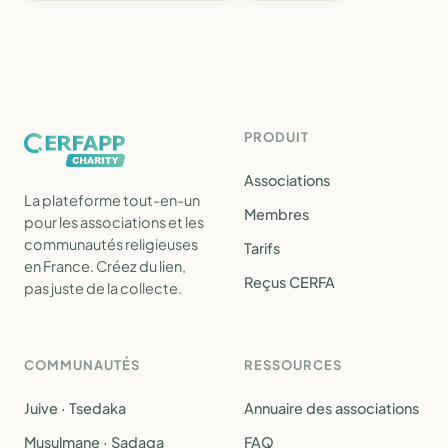
PRODUIT
Associations
La plateforme tout-en-un
Membres
pour les associations et les
communautés religieuses
Tarifs
en France. Créez du lien,
Reçus CERFA
pas juste de la collecte.
COMMUNAUTÉS
RESSOURCES
Juive · Tsedaka
Annuaire des associations
Musulmane · Sadaqa
FAQ