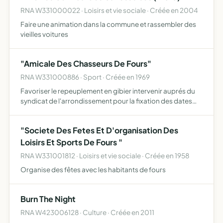
RNA W331000022 · Loisirs et vie sociale · Créée en 2004
Faire une animation dans la commune et rassembler des
vieilles voitures
"Amicale Des Chasseurs De Fours"
RNA W331000886 · Sport · Créée en 1969
Favoriser le repeuplement en gibier intervenir auprés du
syndicat de l'arrondissement pour la fixation des dates
d'ouvertures et de fermetures sauvegarde des nichées
traiter toutes questions se rapportant directement ou i…
"Societe Des Fetes Et D'organisation Des
Loisirs Et Sports De Fours "
RNA W331001812 · Loisirs et vie sociale · Créée en 1958
Organise des fêtes avec les habitants de fours
Burn The Night
RNA W423006128 · Culture · Créée en 2011