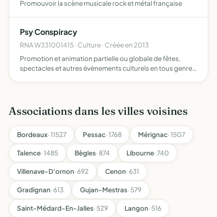
Promouvoir la scène musicale rock et métal française
Psy Conspiracy
RNA W331001415 · Culture · Créée en 2013
Promotion et animation partielle ou globale de fêtes,
spectacles et autres évènements culturels en tous genres
promotion sous toutes ses formes d'artistes et de
groupes musicaux ainsi que toutes les opérations
industriell…
Associations dans les villes voisines
Bordeaux
· 11527
Pessac
· 1768
Mérignac
· 1507
Talence
· 1485
Bègles
· 874
Libourne
· 740
Villenave-D'ornon
· 692
Cenon
· 631
Gradignan
· 613
Gujan-Mestras
· 579
Saint-Médard-En-Jalles
· 529
Langon
· 516